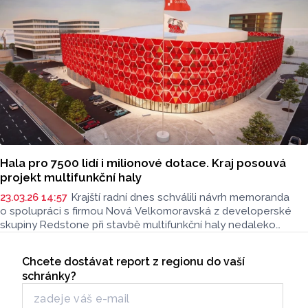
Hala pro 7500 lidí i milionové dotace. Kraj posouvá
projekt multifunkční haly
23.03.26 14:57
Krajští radní dnes schválili návrh memoranda
o spolupráci s firmou Nová Velkomoravská z developerské
skupiny Redstone při stavbě multifunkční haly nedaleko
centra Olomouce. Návrh v závěru dubna projedná krajské
Seriály
zastupitelstvo. Novinářům to po jednání krajské rady řekl
Chcete dostávat report z regionu do vaší
Odběr newsletteru
hejtman Ladislav Okleštěk (ANO).
schránky?