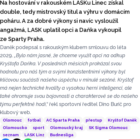
Na hostování v rakouském LASKu Linec získal
double, tedy mistrovský titul a výhru v domácím
poháru. A za dobré výkony si navíc vysloužil
angažmá, LASK uplatil opci a Daňka vykoupil
ze Sparty Praha.
Daněk podepsal s rakouským klubem smlouvu do léta
2029.
„Bylo nám jasné, že chceme využít opci na odkup
Kryštofa Daňka. V posledních měsících prokázal svou
hodnotu pro náš tým a svými konzistentními výkony byl
klíčovou součástí našeho úspěchu v minulé sezóně. Kryštof
má nejen technické kvality a vysokou herní inteligenci, ale
také ohromuje svou bojovností a charakterově se do našeho
týmu perfektně hodí,“
řekl sportovní ředitel Dino Burič pro
klubový web.
Olomouc
fotbal
AC Sparta Praha
přestup
Kryštof Daněk
Olomoucko
sport
Olomoucký kraj
SK Sigma Olomouc
seznam
LASK Linz
Budnesliga