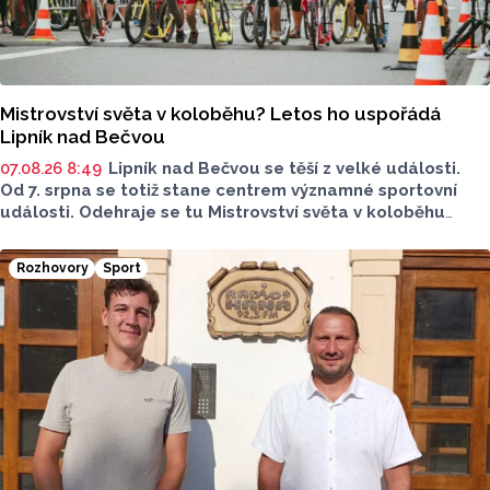
Mistrovství světa v koloběhu? Letos ho uspořádá
Lipník nad Bečvou
07.08.26 8:49
Lipník nad Bečvou se těší z velké události.
Od 7. srpna se totiž stane centrem významné sportovní
události. Odehraje se tu Mistrovství světa v koloběhu
2026. Město přivítá závodníky z nejrůznějších států, své síly
budou poměřovat v atraktivních disciplínách.
Rozhovory
Sport
Reprezentovat budou i místní závodníci v čele
s úřadujícím mistrem světa Romanem Matyášem.