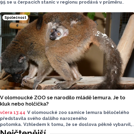
95 se u čerpacích stanic v regionu prodává v průměru
za 42,27 koruny, před týdnem byl o deset haléřů dražší.
O 84 haléřů zdražila nafta, za litr teď řidiči dají průměrně
Společnost
44,84 koruny. Podle údajů společnosti CCS, která ceny
sleduje, je benzin v současnosti o 7,73 koruny dražší než
před rokem, za naftu tehdy motoristé platili o 11,31
koruny méně.
V olomoucké ZOO se narodilo mládě lemura. Je to
kluk nebo holčička?
včera 13:44
V olomoucké zoo samice lemura běločelého
představila svého dalšího narozeného
potomka. Vzhledem k tomu, že se doslova pěkně vybarvil,
je téměř jisté, že se jedná o samce. Samice totiž bývají
Nejčtenější