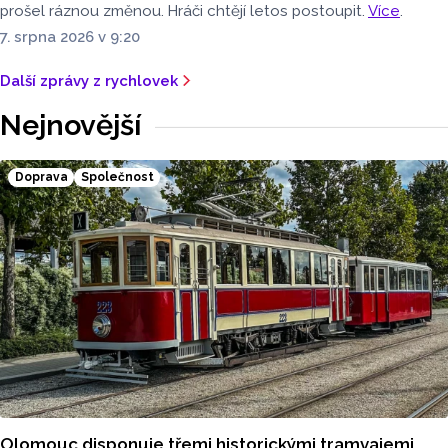
prošel ráznou změnou. Hráči chtějí letos postoupit.
Více
.
7. srpna 2026 v 9:20
Další zprávy z rychlovek
Nejnovější
Doprava
Společnost
Olomouc disponuje třemi historickými tramvajemi.