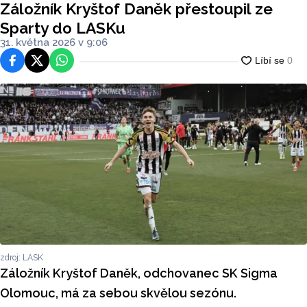
Záložník Kryštof Daněk přestoupil ze
Sparty do LASKu
31. května 2026 v 9:06
Facebook
Platforma X
WhatsApp
zdroj: LASK
Záložník Kryštof Daněk, odchovanec SK Sigma
Olomouc, má za sebou skvělou sezónu.