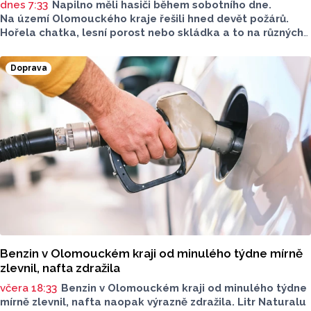
dnes 7:33
Napilno měli hasiči během sobotního dne.
Na území Olomouckého kraje řešili hned devět požárů.
Hořela chatka, lesní porost nebo skládka a to na různých
místech kraje.
Doprava
Benzin v Olomouckém kraji od minulého týdne mírně
zlevnil, nafta zdražila
včera 18:33
Benzin v Olomouckém kraji od minulého týdne
mírně zlevnil, nafta naopak výrazně zdražila. Litr Naturalu