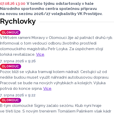
07.08.26 13:00
V tomto týdnu odstartovaly v hale
Národního sportovního centra společnou přípravu
na novou sezónu 2026/27 volejbalistky VK Prostějov.
Rychlovky
OLOMOUC
V Mrtvém rameni Moravy v Olomouci žije až patnáct druhů ryb.
Informoval o tom vedoucí odboru životního prostředí
olomouckého magistrátu Petr Loyka. Za úspěchem stojí
loňská revitalizace.
Více
.
7. srpna 2026 v 9:26
OLOMOUC
Pozor, blíží se výluka tramvají kolem nádraží. Cestující už od
neděle budou muset využít náhradní autobusovou dopravu.
Pracovat se bude na nových výhybkách a kolejích. Výluka
potrvá do konce srpna.
Více
.
7. srpna 2026 v 9:22
OLOMOUC
B-tým olomoucké Sigmy začalo sezónu. Klub nyní hraje
ve třetí lize. S novým trenérem Tomášem Palinkem však kádr