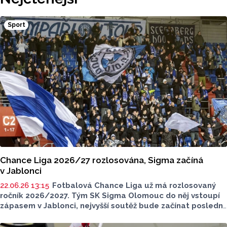
hnědé, případně hnědošedé, zato samci se pyšní bílým
zbarvením hlavy.
Sport
Chance Liga 2026/27 rozlosována, Sigma začíná
v Jablonci
22.06.26 13:15
Fotbalová Chance Liga už má rozlosovaný
ročník 2026/2027. Tým SK Sigma Olomouc do něj vstoupí
zápasem v Jablonci, nejvyšší soutěž bude začínat poslední
červencový víkend. Poprvé doma budou hrát Hanáci ve 2.
kole proti Mladé Boleslavi.