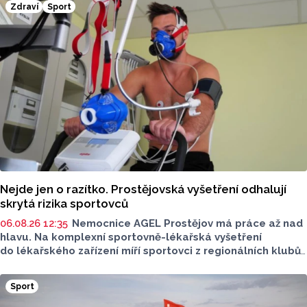
Zdraví
Sport
Nejde jen o razítko. Prostějovská vyšetření odhalují
skrytá rizika sportovců
06.08.26 12:35
Nemocnice AGEL Prostějov má práce až nad
hlavu. Na komplexní sportovně-lékařská vyšetření
do lékařského zařízení míří sportovci z regionálních klubů,
mládežnických kategorií i aktivní veřejnost. Informovala
o tom tisková mluvčí nemocnice Radka Miloševská.
Sport
V Prostějově vyšetřují i sportovce z Moravskoslezského,
Zlínského nebo Jihomoravského kraje.