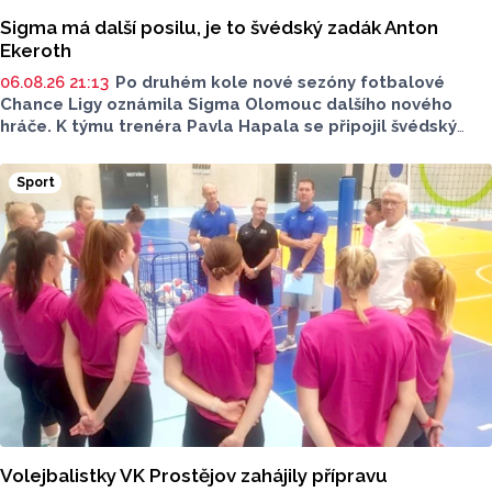
Sigma má další posilu, je to švédský zadák Anton
Ekeroth
06.08.26 21:13
Po druhém kole nové sezóny fotbalové
Chance Ligy oznámila Sigma Olomouc dalšího nového
hráče. K týmu trenéra Pavla Hapala se připojil švédský
obránce Anton Ekeroth, který přichází na Hanou
z norského HamKamu. Sigma to uvedla na svém webu,
Sport
o tom, na jak dlouho podepsal nov hráč smlouvu
neinformovala.
Volejbalistky VK Prostějov zahájily přípravu