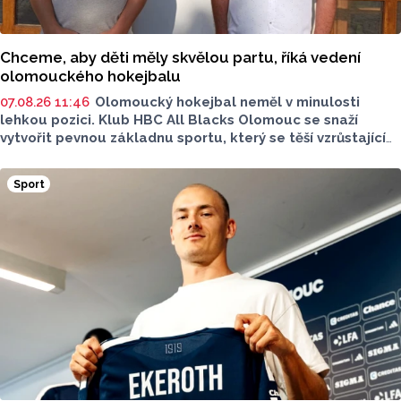
Chceme, aby děti měly skvělou partu, říká vedení
olomouckého hokejbalu
07.08.26 11:46
Olomoucký hokejbal neměl v minulosti
lehkou pozici. Klub HBC All Blacks Olomouc se snaží
vytvořit pevnou základnu sportu, který se těší vzrůstající
oblibě. Desítky mladých hokejbalistů, reprezentantka
i ambice vybudovat vlastní zázemí - to je olomoucký
Sport
hokejbal. O tom, jak vznikal klub od nuly, proč je důležitější
kolektiv než výsledky a co podle nich dnes děti skutečně
motivuje ke sportu, promluvili v rozhovoru pro Report
předseda klubu a trenér mládeže Petr Hanák a trenér
přípravky Tomáš Martinek.