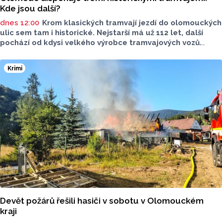
Kde jsou další?
dnes 12:00
Krom klasických tramvají jezdí do olomouckých
ulic sem tam i historické. Nejstarší má už 112 let, další
pochází od kdysi velkého výrobce tramvajových vozů.
Třetím je vlečný vůz. Další, které kdysi jezdily v krajském
městě, jsou na jiných místech, třeba v brněnském
Krimi
depozitáři.
Devět požárů řešili hasiči v sobotu v Olomouckém
kraji