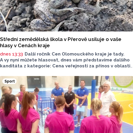
Střední zemědělská škola v Přerově usiluje o vaše
hlasy v Cenách kraje
dnes 13:33
Další ročník Cen Olomouckého kraje je tady.
A vy nyní můžete hlasovat, dnes vám představíme dalšího
kanditáta z kategorie: Cena veřejnosti za přínos v oblasti
životního prostředí. Toto je Střední zemědělská škola
v Přerově, která má nominaci v kategorii: Významný počin
Sport
v ochraně životního prostředí - právnická osoba.