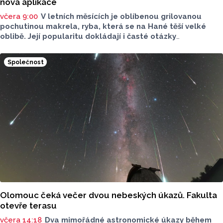
nová aplikace
včera 9:00
V letních měsících je oblíbenou grilovanou
pochutinou makrela, ryba, která se na Hané těší velké
oblibě. Její popularitu dokládají i časté otázky
ve virtuálním prostoru, kde je budou v následujících dnech
nebo o víkendu grilovat. Zpřehlednit tyto informace
Společnost
má nová letní mikroaplikace "Kde pečou makrely?“
Olomouc čeká večer dvou nebeských úkazů. Fakulta
otevře terasu
včera 14:18
Dva mimořádné astronomické úkazy během