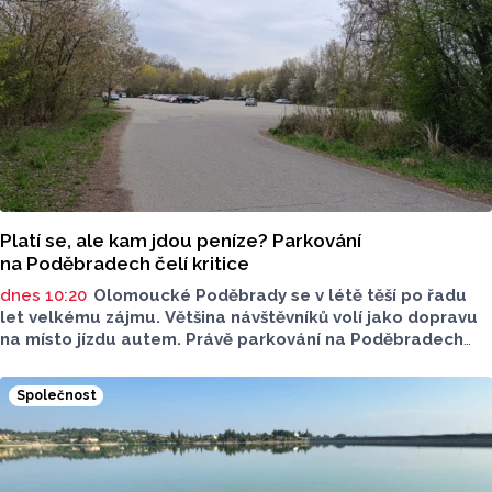
Platí se, ale kam jdou peníze? Parkování
na Poděbradech čelí kritice
dnes 10:20
Olomoucké Poděbrady se v létě těší po řadu
let velkému zájmu. Většina návštěvníků volí jako dopravu
na místo jízdu autem. Právě parkování na Poděbradech
je mnoho let tématem, které mezi veřejností rezonuje.
Na konci června vznikla na Facebooku stránka s názvem
Společnost
Poděbrady bez závor a nelegálního parkovného, která
upozorňuje na nevyhovujcí situaci s parkováním
u oblíbeného olomouckého letoviska. Za iniciativou stojí
zastupitel města Olomouce, na jeho přání nebudeme