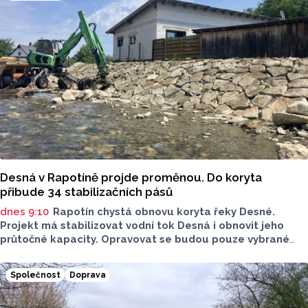
Desná v Rapotíně projde proměnou. Do koryta
přibude 34 stabilizačních pásů
dnes 9:10
Rapotín chystá obnovu koryta řeky Desné.
Projekt má stabilizovat vodní tok Desná i obnovit jeho
průtočné kapacity. Opravovat se budou pouze vybrané
úseky koryta. Samotná stavba bude rozdělená do šesti
samostatných stavebních projektů.
Společnost
Doprava