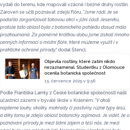
vydali do terénu, kde mapovali vzácné i běžné druhy rostlin.
Zároveň se učili poznávat zdejší flóru.
"Jsme rádi, že se
podařilo zorganizovat takovou akci v jižní části Jeseníků,
protože tato oblast byla z botanického pohledu dosud málo
prozkoumaná. Za poměrně krátkou dobu jsme získali mnoho
cenných informací o místní flóře, které můžeme využít i v
praktické ochraně přírody,“
dodal Štencl.
Objevila rostliny, které zatím nikdo
nezaznamenal. Studentku z Olomouce
ocenila botanická společnost
15. července 2025 v 9:56
Podle Františka Lamly z České botanické společnosti našli
účastníci zázemí v bývalé škole v Krásném.
"V okolí
najdeme louky, skalky, mokřady či pastviny, různé typy lesů,
a díky tomu je zdejší oblast botanicky zajímavá. Je vidět, že o
poznávání přírody je mezi lidmi zájem a těší nás, že mezi