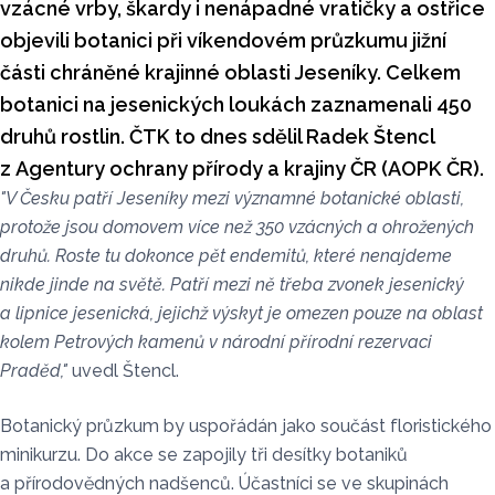
vzácné vrby, škardy i nenápadné vratičky a ostřice
objevili botanici při víkendovém průzkumu jižní
části chráněné krajinné oblasti Jeseníky. Celkem
botanici na jesenických loukách zaznamenali 450
druhů rostlin. ČTK to dnes sdělil Radek Štencl
z Agentury ochrany přírody a krajiny ČR (AOPK ČR).
"V Česku patří Jeseníky mezi významné botanické oblasti,
protože jsou domovem více než 350 vzácných a ohrožených
druhů. Roste tu dokonce pět endemitů, které nenajdeme
nikde jinde na světě. Patří mezi ně třeba zvonek jesenický
a lipnice jesenická, jejichž výskyt je omezen pouze na oblast
kolem Petrových kamenů v národní přírodní rezervaci
Praděd,"
uvedl Štencl.
Botanický průzkum by uspořádán jako součást floristického
minikurzu. Do akce se zapojily tři desítky botaniků
a přírodovědných nadšenců. Účastníci se ve skupinách