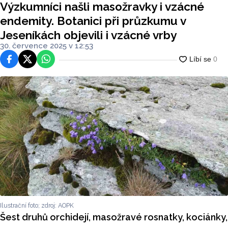
Výzkumníci našli masožravky i vzácné
objevili i vzácné vrby
endemity. Botanici při průzkumu v
Jeseníkách objevili i vzácné vrby
30. července 2025 v 12:53
Facebook
Platforma X
WhatsApp
Ilustrační foto; zdroj: AOPK
Šest druhů orchidejí, masožravé rosnatky, kociánky,