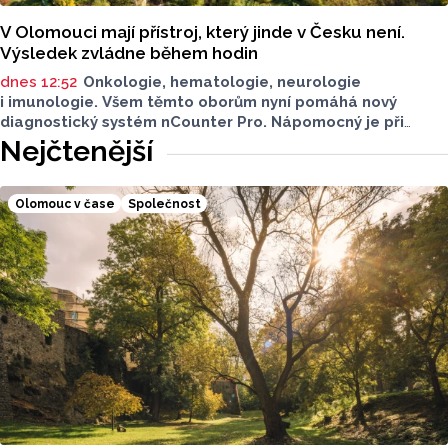
V Olomouci mají přístroj, který jinde v Česku není.
Výsledek zvládne během hodin
dnes 12:52
Onkologie, hematologie, neurologie
i imunologie. Všem těmto oborům nyní pomáhá nový
diagnostický systém nCounter Pro. Nápomocný je při
správném určení příčin obtíží i v přesném a včasném
Nejčtenější
nasazení účinné léčby.
Olomouc v čase
Společnost