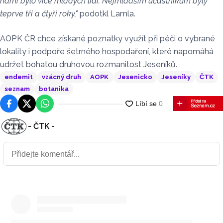
námi bylo více mladých lidí. Nejmladším účastníkům byly
teprve tři a čtyři roky,"
podotkl Lamla.
AOPK ČR chce získané poznatky využít při péči o vybrané
lokality i podpoře šetrného hospodaření, které napomáhá
udržet bohatou druhovou rozmanitost Jeseníků.
endemit
vzácný druh
AOPK
Jesenicko
Jeseníky
ČTK
seznam
botanika
Facebook
Platforma X
WhatsApp
- ČTK -