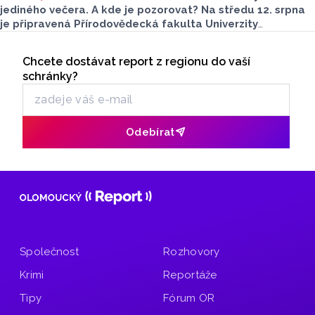
jediného večera. A kde je pozorovat? Na středu 12. srpna
je připravená Přírodovědecká fakulta Univerzity
Palackého i město Přerov. V Olomouci se otevře terasa,
Seriály
v Přerově Hvězdárna. Na obou místech bude možné
Chcete dostávat report z regionu do vaší
Odběr newsletteru
pohlédnout na slunce speciální technikou.
schránky?
Odebírat
Společnost
Rozhovory
Krimi
Reportáže
Tipy
Fórum OR