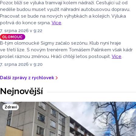
Pozor, blíží se výluka tramvají kolem nádraží. Cestující už od
neděle budou muset využít náhradní autobusovou dopravu.
Pracovat se bude na nových výhybkách a kolejích. Výluka
potrvá do konce srpna.
Více
.
7. srpna 2026 v 9:22
OLOMOUC
B-tým olomoucké Sigmy začalo sezónu. Klub nyní hraje
ve třetí lize. S novým trenérem Tomášem Palinkem však kádr
prošel ráznou změnou. Hráči chtějí letos postoupit.
Více
.
7. srpna 2026 v 9:20
Další zprávy z rychlovek
Nejnovější
Zdraví