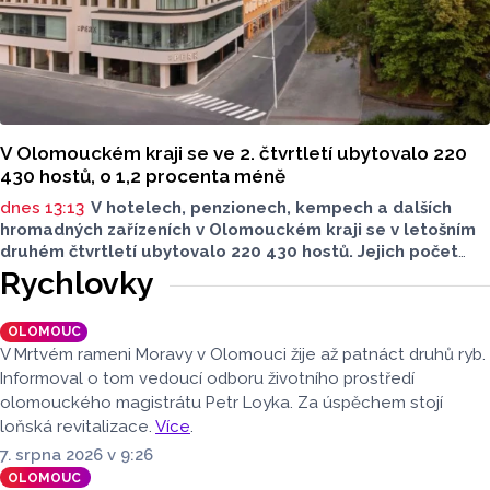
V Olomouckém kraji se ve 2. čtvrtletí ubytovalo 220
430 hostů, o 1,2 procenta méně
dnes 13:13
V hotelech, penzionech, kempech a dalších
hromadných zařízeních v Olomouckém kraji se v letošním
druhém čtvrtletí ubytovalo 220 430 hostů. Jejich počet
meziročně klesl o 1,2 procenta. Podle statistik však
Rychlovky
přibylo ubytovaných cizinců, kterých bylo 45 548,
meziročně o 9,1 procenta více. Naopak domácích hostů
OLOMOUC
v regionu ubylo, kraj v tomto období navštívilo 174 882
V Mrtvém rameni Moravy v Olomouci žije až patnáct druhů ryb.
turistů, což bylo meziročně o 3,6 procenta méně. Celkový
Informoval o tom vedoucí odboru životního prostředí
počet přenocování v kraji klesl o 4,7 procenta. Údaje
olomouckého magistrátu Petr Loyka. Za úspěchem stojí
dnes zveřejnil Český statistický úřad (ČSÚ).
loňská revitalizace.
Více
.
7. srpna 2026 v 9:26
OLOMOUC