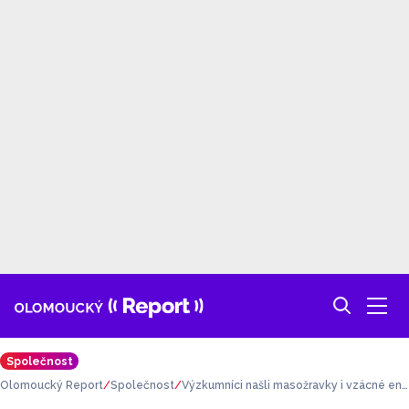
Společnost
Olomoucký Report
Společnost
Výzkumníci našli masožravky i vzácné end
emity. Botanici při průzkumu v Jeseníkách