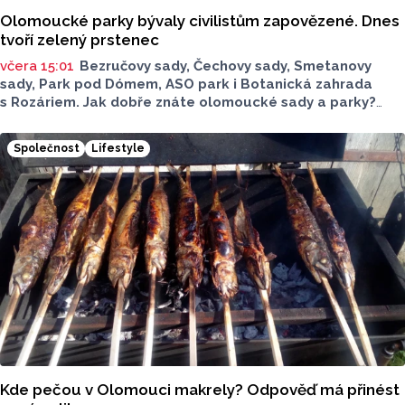
Olomoucké parky bývaly civilistům zapovězené. Dnes
tvoří zelený prstenec
včera 15:01
Bezručovy sady, Čechovy sady, Smetanovy
sady, Park pod Dómem, ASO park i Botanická zahrada
s Rozáriem. Jak dobře znáte olomoucké sady a parky?
Dnes se v nich běžně procházíme a kocháme se krásami,
které v nich jsou. Vždy tomu tak ale nebylo.
Společnost
Lifestyle
Kde pečou v Olomouci makrely? Odpověď má přinést