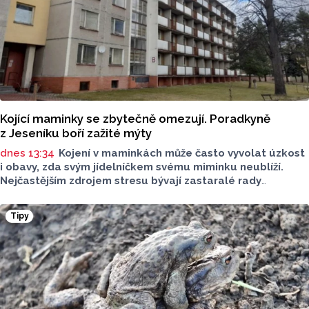
Kojící maminky se zbytečně omezují. Poradkyně
z Jeseníku boří zažité mýty
dnes 13:34
Kojení v maminkách může často vyvolat úzkost
i obavy, zda svým jídelníčkem svému miminku neublíží.
Nejčastějším zdrojem stresu bývají zastaralé rady
o nutnosti radikálního omezování jídelníčku, vyhýbání
se nadýmavým potravinám nebo preventivnímu vyřazování
Tipy
alergenů. Mýty o stravě při kojení boří laktační poradkyně
z Jeseníku.