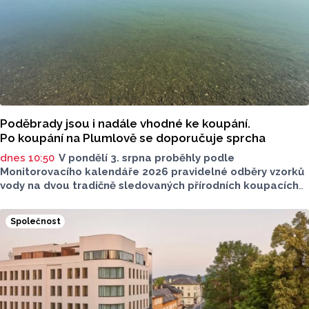
uvádět jeho identitu.
Poděbrady jsou i nadále vhodné ke koupání.
Po koupání na Plumlově se doporučuje sprcha
dnes 10:50
V pondělí 3. srpna proběhly podle
Monitorovacího kalendáře 2026 pravidelné odběry vzorků
vody na dvou tradičně sledovaných přírodních koupacích
lokalitách v Olomouckém kraji – ve Vodní nádrži Plumlov
(VN Plumlov) a v Koupací oblasti Poděbrady (KO
Společnost
Poděbrady). Monitoring byl proveden Krajskou
hygienickou stanicí Olomouckého kraje (KHS)
ve spolupráci se Zdravotním ústavem se sídlem v Ostravě,
Centrem hygienických laboratoří v Olomouci.