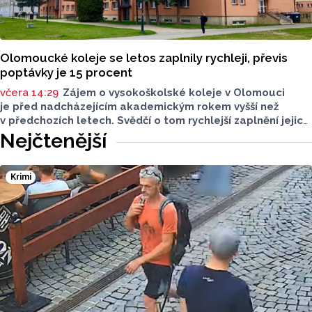
Olomoucké koleje se letos zaplnily rychleji, převis
poptávky je 15 procent
včera 14:29
Zájem o vysokoškolské koleje v Olomouci
je před nadcházejícím akademickým rokem vyšší než
v předchozích letech. Svědčí o tom rychlejší zaplnění jejich
kapacity. Letošní převis poptávky je asi 15 procent, řekl
Nejčtenější
ČTK mluvčí Univerzity Palackého (UP) v Olomouci Egon
Havrlant. Celková kapacita lůžek na kolejích je letos
zhruba 4300, o dalších přibližně 500 míst se tento počet
Krimi
navýší příští rok po přestavbě bloku kolejí J. L. Fischera,
doplnil mluvčí.