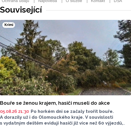
Související
Krimi
Bouře se ženou krajem, hasiči museli do akce
05.08.26 21:30
Po horkém dni se začaly tvořit bouře.
A dorazily už i do Olomouckého kraje. V souvislosti
s vydatným deštěm evidují hasiči již více než 60 výjezdů,
nejvíce na Šumpersku. Hasičský záchranný sbor (HZS)