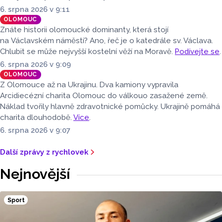
6. srpna 2026 v 9:11
OLOMOUC
Znáte historii olomoucké dominanty, která stojí
na Václavském náměstí? Ano, řeč je o katedrále sv. Václava.
Chlubit se může nejvyšší kostelní věží na Moravě.
Podívejte se
.
6. srpna 2026 v 9:09
OLOMOUC
Z Olomouce až na Ukrajinu. Dva kamiony vypravila
Arcidiecézní charita Olomouc do válkouo zasažené země.
Náklad tvořily hlavně zdravotnické pomůcky. Ukrajině pomáhá
charita dlouhodobě.
Více
.
6. srpna 2026 v 9:07
Další zprávy z rychlovek
Nejnovější
Sport