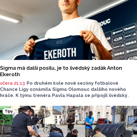
Sigma má další posilu, je to švédský zadák Anton
Ekeroth
včera 21:13
Po druhém kole nové sezóny fotbalové
Chance Ligy oznámila Sigma Olomouc dalšího nového
hráče. K týmu trenéra Pavla Hapala se připojil švédský
obránce Anton Ekeroth, který přichází na Hanou
z norského HamKamu. Sigma to uvedla na svém webu,
Tipy
o tom, na jak dlouho podepsal nov hráč smlouvu
neinformovala.