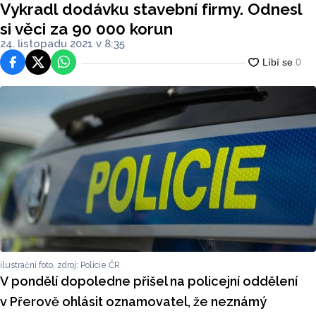
Vykradl dodávku stavební firmy. Odnesl
si věci za 90 000 korun
24. listopadu 2021 v 8:35
Facebook
Platforma X
WhatsApp
ilustrační foto, zdroj: Policie ČR
V pondělí dopoledne přišel na policejní oddělení
v Přerově ohlásit oznamovatel, že neznámý