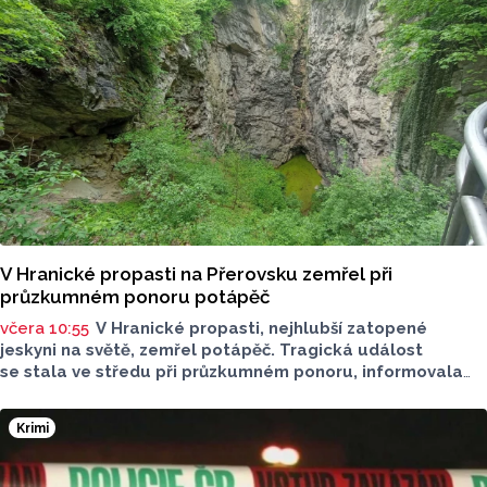
O dopravě, ale i o případech, která musela Městská
policie Olomouc (MPO) řešit mluvil v pocastu Radia
Metropole s Tomášem Gottwaldem mluvčí MPO Petr
Čunderle.
V Hranické propasti na Přerovsku zemřel při
průzkumném ponoru potápěč
včera 10:55
V Hranické propasti, nejhlubší zatopené
jeskyni na světě, zemřel potápěč. Tragická událost
se stala ve středu při průzkumném ponoru, informovala
dnes na sociální síti Speleologická záchranná služba. Tělo
bylo vyzvednuto v noci na dnešek z hloubky 186 metrů.
Krimi
Na případ upozornil server Novinky.cz. Policie případ
vyšetřuje pro trestný čin usmrcení z nedbalosti, řekla dnes
ČTK policejní mluvčí Miluše Zajícová. Muž byl letecký