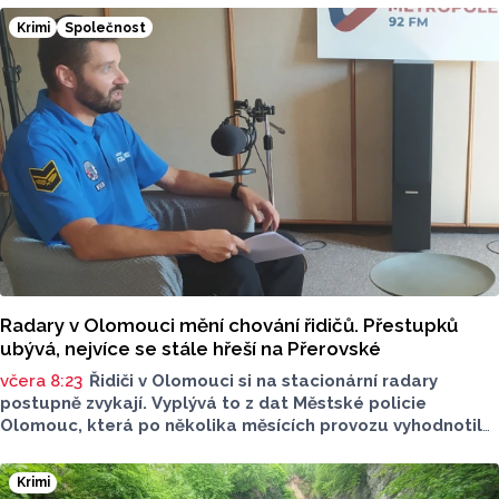
Olomouckého kraje o tom informoval na sociálních sítích.
Krimi
Společnost
Radary v Olomouci mění chování řidičů. Přestupků
ubývá, nejvíce se stále hřeší na Přerovské
včera 8:23
Řidiči v Olomouci si na stacionární radary
postupně zvykají. Vyplývá to z dat Městské policie
Olomouc, která po několika měsících provozu vyhodnotila
situaci na třech nejnovějších měřicích místech. Počet
zaznamenaných přestupků zde oproti prvním měsícům
Krimi
výrazně klesl, v některých lokalitách až o polovinu.