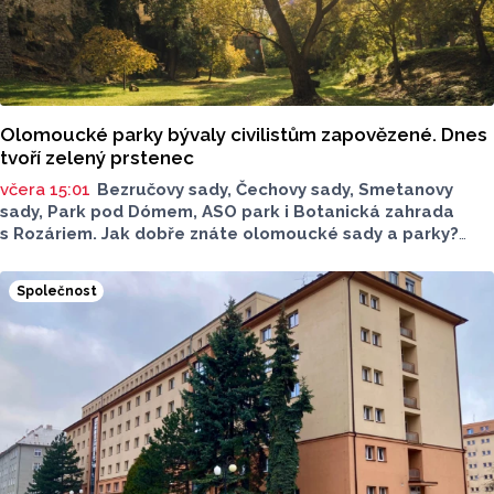
Olomoucké parky bývaly civilistům zapovězené. Dnes
tvoří zelený prstenec
včera 15:01
Bezručovy sady, Čechovy sady, Smetanovy
sady, Park pod Dómem, ASO park i Botanická zahrada
s Rozáriem. Jak dobře znáte olomoucké sady a parky?
Dnes se v nich běžně procházíme a kocháme se krásami,
které v nich jsou. Vždy tomu tak ale nebylo.
Společnost