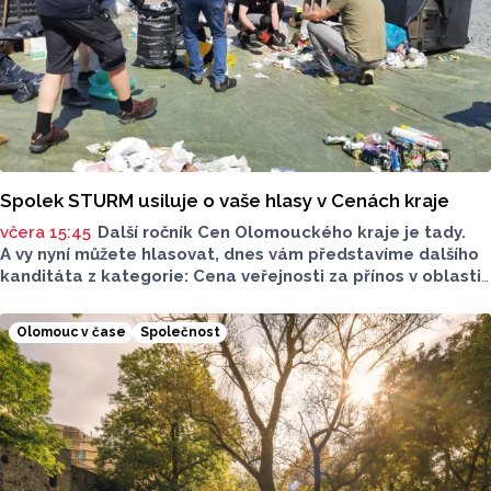
Spolek STURM usiluje o vaše hlasy v Cenách kraje
včera 15:45
Další ročník Cen Olomouckého kraje je tady.
A vy nyní můžete hlasovat, dnes vám představíme dalšího
kanditáta z kategorie: Cena veřejnosti za přínos v oblasti
životního prostředí. Toto je Spolek STURM, nominován
v kategorii: Významný počin v ochraně životního prostředí -
Olomouc v čase
Společnost
právnická osoba.