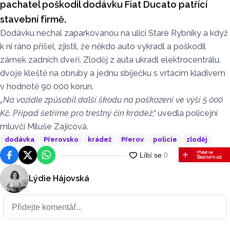
pachatel poškodil dodávku Fiat Ducato patřící
stavební firmě.
Dodávku nechal zaparkovanou na ulici Staré Rybníky a když
k ní ráno přišel, zjistil, že někdo auto vykradl a poškodil
zámek zadních dveří. Zloděj z auta ukradl elektrocentrálu,
dvoje kleště na obruby a jednu sbíječku s vrtacím kladivem
v hodnotě 90 000 korun.
„Na vozidle způsobil další škodu na poškození ve výši 5 000
Kč. Případ šetříme pro trestný čin krádež,“
uvedla policejní
mluvčí Miluše Zajícová.
dodávka
Přerovsko
krádež
Přerov
policie
zloděj
Facebook
Platforma X
WhatsApp
Lýdie Hájovská