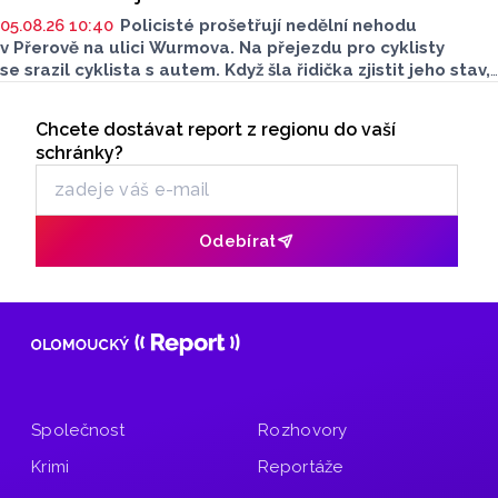
05.08.26 10:40
Policisté prošetřují nedělní nehodu
v Přerově na ulici Wurmova. Na přejezdu pro cyklisty
se srazil cyklista s autem. Když šla řidička zjistit jeho stav,
z místa odjel a řekl, že mu nic není. Policisté nyní
Seriály
po neznámém cyklistovi pátrají a prosí veřejnost
Chcete dostávat report z regionu do vaší
Odběr newsletteru
o pomoc.
schránky?
Odebírat
Společnost
Rozhovory
Krimi
Reportáže