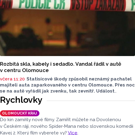
záchranář, speleo potápěč a hasič z centrální hasičské
stanice v Kladně, uvedli na sociální síti středočeští hasiči.
Rozbitá skla, kabely i sedadlo. Vandal řádil v autě
v centru Olomouce
včera 11:20
Statisícové škody způsobil neznámý pachatel
majiteli auta zaparkovaného v centru Olomouce. Přes noc
se na autě vyřádil jak zvenku, tak zevnitř. Událost
vyšetřovali olomoučtí policisté a v ranních hodinách o ní
Rychlovky
informovala tisková mluvčí Marie Šafářová. Pachateli
hrozí i vězení.
OLOMOUCKÝ KRAJ
Do kin zamířily nové filmy. Zamířit můžete na Dovolenou
v Českém ráji, nového Spider-Mana nebo slovenskou komedii
Kavej 2. Který film vyberete vy?
Více
.