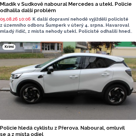
Mladík v Sudkově naboural Mercedes a utekl. Policie
odhalila další problém
05.08.26 10:06
K další dopravní nehodě vyjížděli policisté
z územního odboru Šumperk v úterý 4. srpna. Havaroval
mladý řidič, z místa nehody utekl. Policisté odhalili hned
několik prohřešků. Proti řidiči zahájili úkony trestního
řízení. Škoda přesáhla 100 tisíc.
Krimi
Policie hledá cyklistu z Přerova. Naboural, omluvil
se a z místa odjel