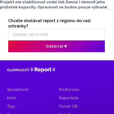
Projekt má stabilizovat vodní tok Desná i obnovit jeho
průtočné kapacity. Opravovat se budou pouze vybrané
úseky koryta. Samotná stavba bude rozdělená do šesti
Seriály
samostatných stavebních projektů.
Chcete dostávat report z regionu do vaší
Odběr newsletteru
schránky?
Odebírat
Společnost
Rozhovory
Krimi
Reportáže
Tipy
Fórum OR