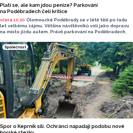
Platí se, ale kam jdou peníze? Parkování
na Poděbradech čelí kritice
včera 10:20
Olomoucké Poděbrady se v létě těší po řadu
let velkému zájmu. Většina návštěvníků volí jako dopravu
na místo jízdu autem. Právě parkování na Poděbradech
je mnoho let tématem, které mezi veřejností rezonuje.
Na konci června vznikla na Facebooku stránka s názvem
Společnost
Poděbrady bez závor a nelegálního parkovného, která
upozorňuje na nevyhovujcí situaci s parkováním
u oblíbeného olomouckého letoviska. Za iniciativou stojí
zastupitel města Olomouce, na jeho přání nebudeme
uvádět jeho identitu.
Spor o Keprník sílí. Ochránci napadají podobu nové
horské stezky