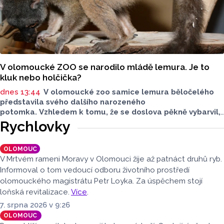
V olomoucké ZOO se narodilo mládě lemura. Je to
kluk nebo holčička?
dnes 13:44
V olomoucké zoo samice lemura běločelého
představila svého dalšího narozeného
potomka. Vzhledem k tomu, že se doslova pěkně vybarvil,
je téměř jisté, že se jedná o samce. Samice totiž bývají
Rychlovky
hnědé, případně hnědošedé, zato samci se pyšní bílým
zbarvením hlavy.
OLOMOUC
V Mrtvém rameni Moravy v Olomouci žije až patnáct druhů ryb.
Informoval o tom vedoucí odboru životního prostředí
olomouckého magistrátu Petr Loyka. Za úspěchem stojí
loňská revitalizace.
Více
.
7. srpna 2026 v 9:26
OLOMOUC