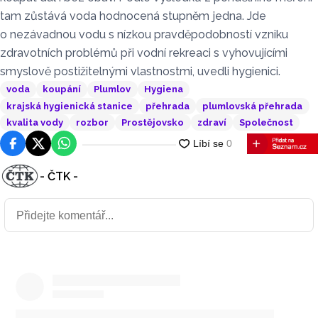
tam zůstává voda hodnocená stupněm jedna. Jde
o nezávadnou vodu s nízkou pravděpodobností vzniku
zdravotních problémů při vodní rekreaci s vyhovujícími
smyslově postižitelnými vlastnostmi, uvedli hygienici.
voda
koupání
Plumlov
Hygiena
krajská hygienická stanice
přehrada
plumlovská přehrada
kvalita vody
rozbor
Prostějovsko
zdraví
Společnost
Facebook
Platforma X
WhatsApp
- ČTK -