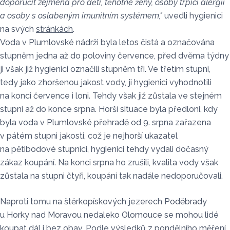
doporučit zejména pro děti, těhotné ženy, osoby trpící alergií
a osoby s oslabeným imunitním systémem,"
uvedli hygienici
na svých
stránkách
.
Voda v Plumlovské nádrži byla letos čistá a označována
stupněm jedna až do poloviny července, před dvěma týdny
ji však již hygienici označili stupněm tři. Ve třetím stupni,
tedy jako zhoršenou jakost vody, ji hygienici vyhodnotili
na konci července i loni. Tehdy však již zůstala ve stejném
stupni až do konce srpna. Horší situace byla předloni, kdy
byla voda v Plumlovské přehradě od 9. srpna zařazena
v pátém stupni jakosti, což je nejhorší ukazatel
na pětibodové stupnici, hygienici tehdy vydali dočasný
zákaz koupání. Na konci srpna ho zrušili, kvalita vody však
zůstala na stupni čtyři, koupání tak nadále nedoporučovali.
Naproti tomu na štěrkopískových jezerech Poděbrady
u Horky nad Moravou nedaleko Olomouce se mohou lidé
koupat dál i bez obav. Podle výsledků z pondělního měření