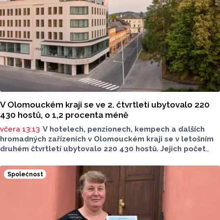
Centrem hygienických laboratoří v Olomouci.
V Olomouckém kraji se ve 2. čtvrtletí ubytovalo 220
430 hostů, o 1,2 procenta méně
včera 13:13
V hotelech, penzionech, kempech a dalších
hromadných zařízeních v Olomouckém kraji se v letošním
druhém čtvrtletí ubytovalo 220 430 hostů. Jejich počet
meziročně klesl o 1,2 procenta. Podle statistik však
přibylo ubytovaných cizinců, kterých bylo 45 548,
Společnost
meziročně o 9,1 procenta více. Naopak domácích hostů
v regionu ubylo, kraj v tomto období navštívilo 174 882
turistů, což bylo meziročně o 3,6 procenta méně. Celkový
počet přenocování v kraji klesl o 4,7 procenta. Údaje
dnes zveřejnil Český statistický úřad (ČSÚ).