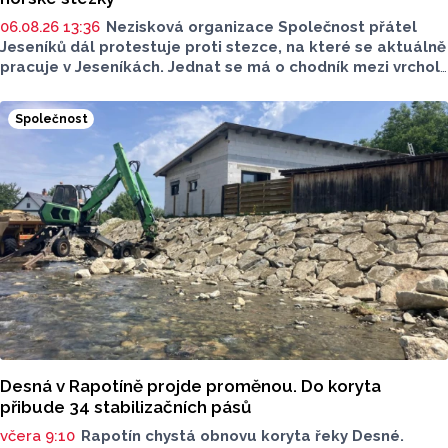
06.08.26 13:36
Nezisková organizace Společnost přátel
Jeseníků dál protestuje proti stezce, na které se aktuálně
pracuje v Jeseníkách. Jednat se má o chodník mezi vrcholy
Šerák a Keprník, které turisté hojně vyhledávají. Stavbou
chodníku se podle odborníků příroda jen poškodí, chodník
Společnost
mezi vrcholy podle nich není nutný.
Desná v Rapotíně projde proměnou. Do koryta
přibude 34 stabilizačních pásů
včera 9:10
Rapotín chystá obnovu koryta řeky Desné.