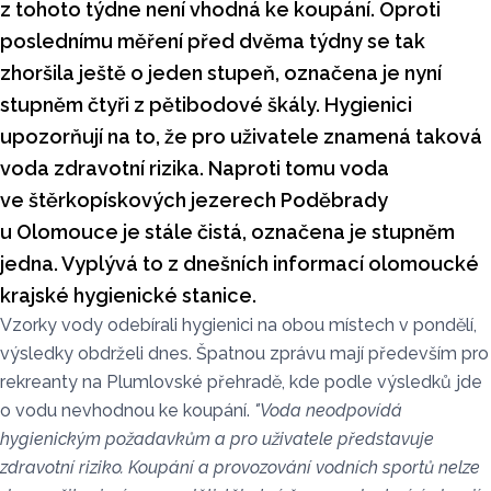
z tohoto týdne není vhodná ke koupání. Oproti
poslednímu měření před dvěma týdny se tak
zhoršila ještě o jeden stupeň, označena je nyní
stupněm čtyři z pětibodové škály. Hygienici
upozorňují na to, že pro uživatele znamená taková
voda zdravotní rizika. Naproti tomu voda
ve štěrkopískových jezerech Poděbrady
u Olomouce je stále čistá, označena je stupněm
jedna. Vyplývá to z dnešních informací olomoucké
krajské hygienické stanice.
Vzorky vody odebírali hygienici na obou místech v pondělí,
výsledky obdrželi dnes. Špatnou zprávu mají především pro
rekreanty na Plumlovské přehradě, kde podle výsledků jde
o vodu nevhodnou ke koupání.
"Voda neodpovídá
hygienickým požadavkům a pro uživatele představuje
zdravotní riziko. Koupání a provozování vodních sportů nelze