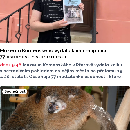
Muzeum Komenského vydalo knihu mapující
77 osobností historie města
dnes 9:48
Muzeum Komenského v Přerově vydalo knihu
s netradičním pohledem na dějiny města na přelomu 19.
a 20. století. Obsahuje 77 medailonků osobností, které
se na jeho rozvoji významně podílely. Jejich životní příběhy
jsou doplněny dobovými snímky. Podle autorky publikace
Společnost
Šárky Krákorové Pajůrkové tomu předcházelo 13 let
pátrání po jejich osudech. Kniha vychází u příležitosti
letošního 770. výročí povýšení Přerova na královské město,
sdělila ČTK mluvčí radnice Lenka Chalupová.