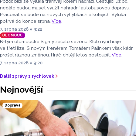
Pozor, blíží se výluka tramvají kolem nádraží. Cestující už od
neděle budou muset využít náhradní autobusovou dopravu.
Pracovat se bude na nových výhybkách a kolejích. Výluka
potrvá do konce srpna.
Více
.
7. srpna 2026 v 9:22
OLOMOUC
B-tým olomoucké Sigmy začalo sezónu. Klub nyní hraje
ve třetí lize. S novým trenérem Tomášem Palinkem však kádr
prošel ráznou změnou. Hráči chtějí letos postoupit.
Více
.
7. srpna 2026 v 9:20
Další zprávy z rychlovek
Nejnovější
Doprava