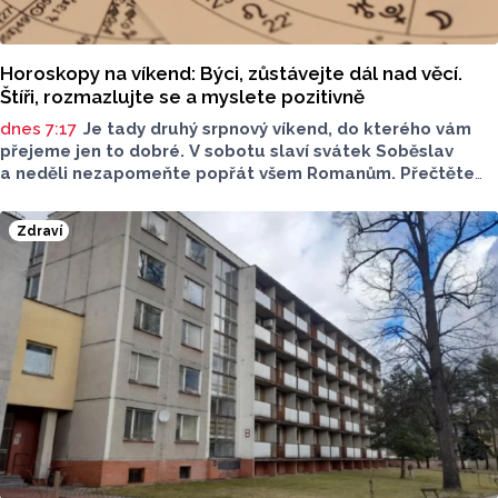
Horoskopy na víkend: Býci, zůstávejte dál nad věcí.
Štíři, rozmazlujte se a myslete pozitivně
dnes 7:17
Je tady druhý srpnový víkend, do kterého vám
přejeme jen to dobré. V sobotu slaví svátek Soběslav
a neděli nezapomeňte popřát všem Romanům. Přečtěte
si svůj horoskop a mějte pěkný víkend.
Zdraví