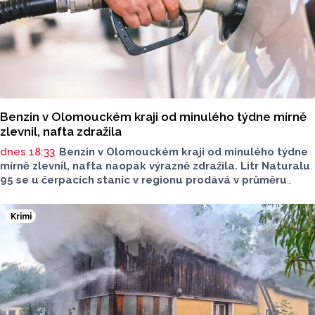
Benzin v Olomouckém kraji od minulého týdne mírně
zlevnil, nafta zdražila
dnes 18:33
Benzin v Olomouckém kraji od minulého týdne
mírně zlevnil, nafta naopak výrazně zdražila. Litr Naturalu
95 se u čerpacích stanic v regionu prodává v průměru
za 42,27 koruny, před týdnem byl o deset haléřů dražší.
O 84 haléřů zdražila nafta, za litr teď řidiči dají průměrně
Krimi
44,84 koruny. Podle údajů společnosti CCS, která ceny
sleduje, je benzin v současnosti o 7,73 koruny dražší než
před rokem, za naftu tehdy motoristé platili o 11,31
koruny méně.