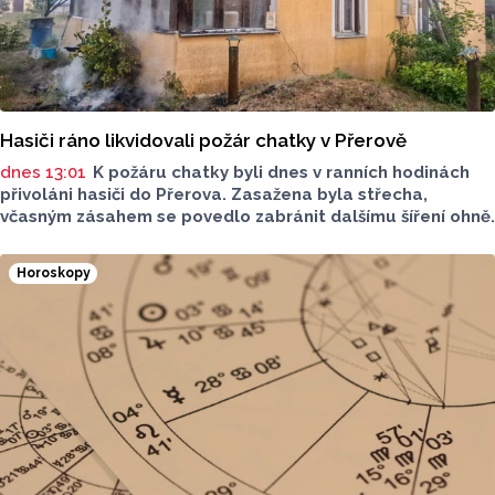
Hasiči ráno likvidovali požár chatky v Přerově
dnes 13:01
K požáru chatky byli dnes v ranních hodinách
přivoláni hasiči do Přerova. Zasažena byla střecha,
včasným zásahem se povedlo zabránit dalšímu šíření ohně.
Horoskopy