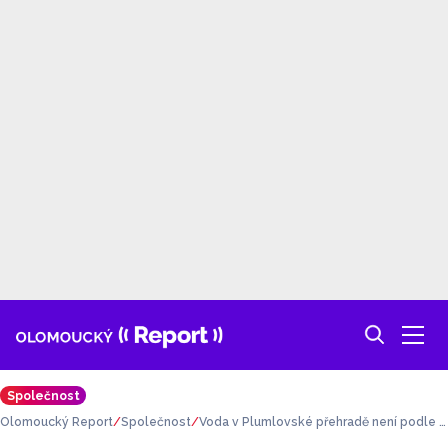
Společnost
Olomoucký Report
Společnost
Voda v Plumlovské přehradě není podle p
osledních odběrů vhodná ke koupání