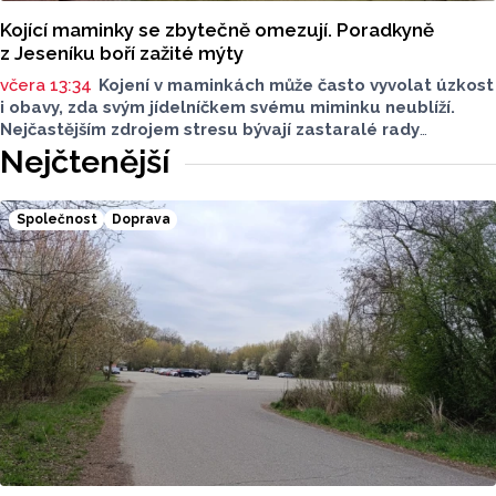
Kojící maminky se zbytečně omezují. Poradkyně
z Jeseníku boří zažité mýty
včera 13:34
Kojení v maminkách může často vyvolat úzkost
i obavy, zda svým jídelníčkem svému miminku neublíží.
Nejčastějším zdrojem stresu bývají zastaralé rady
o nutnosti radikálního omezování jídelníčku, vyhýbání
Nejčtenější
se nadýmavým potravinám nebo preventivnímu vyřazování
alergenů. Mýty o stravě při kojení boří laktační poradkyně
z Jeseníku.
Společnost
Doprava