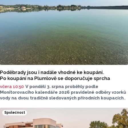
Poděbrady jsou i nadále vhodné ke koupání.
Po koupání na Plumlově se doporučuje sprcha
včera 10:50
V pondělí 3. srpna proběhly podle
Monitorovacího kalendáře 2026 pravidelné odběry vzorků
vody na dvou tradičně sledovaných přírodních koupacích
lokalitách v Olomouckém kraji – ve Vodní nádrži Plumlov
(VN Plumlov) a v Koupací oblasti Poděbrady (KO
Společnost
Poděbrady). Monitoring byl proveden Krajskou
hygienickou stanicí Olomouckého kraje (KHS)
ve spolupráci se Zdravotním ústavem se sídlem v Ostravě,