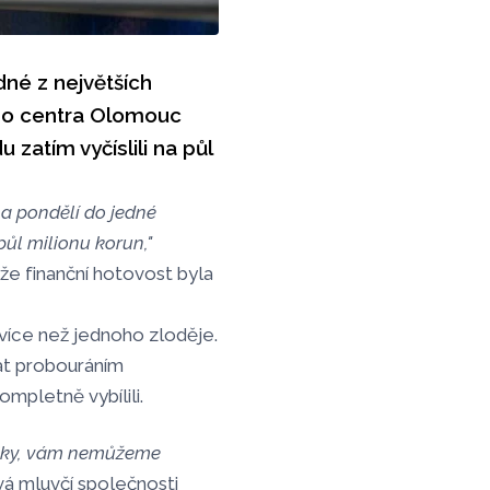
né z největších
ího centra Olomouc
u zatím vyčíslili na půl
a pondělí do jedné
ůl milionu korun,"
 že finanční hotovost byla
více než jednoho zloděje.
at probouráním
mpletně vybílili.
bliky, vám nemůžeme
vá mluvčí společnosti