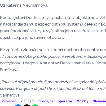
O2 Kateřina Neumannová.
Podle zjištění Deníku strávili pachatelé v objektu noc. V
k nadstandardnímu bezpečnostnímu systému celého náku
pravděpodobně v úkrytu vyčkali na jeho uzavření a násl
opustili až po jeho ranním otevření.
Ke způsobu vloupání se ani vedení obchodního centra nec
„V současné době probíhá policejní vyšetřování. Bližší i
poskytnout,"
reagovala na dotaz Deníku manažerka Olomo
Smrčková.
„Policisté případ prověřují pro podezření ze spáchání pře
cizí věci. V krajním případě hrozí pachateli až pět let za mří
Vaňharová.
Olomouc
vloupání
prodejna
operátor
OC CIty
Olomou