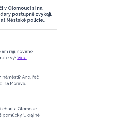
či v Olomouci si na
adary postupně zvykají.
dat Městské policie
rá po několika měsících
notila situaci na třech
měřicích místech. Počet
h přestupků zde oproti
ům výrazně klesl,
kém ráji, nového
okalitách až o polovinu.
erete vy?
Více
.
e i o případech, která
ká policie Olomouc
luvil v pocastu Radia
m náměstí? Ano, řeč
 Tomášem Gottwaldem
ží na Moravě.
etr Čunderle.
ní charita Olomouc
é pomůcky. Ukrajině