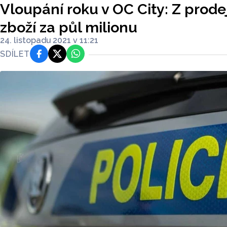
Vloupání roku v OC City: Z prodej
zboží za půl milionu
24. listopadu 2021 v 11:21
SDÍLET
Facebook
Platforma X
WhatsApp