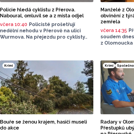
Policie hledá cyklistu z Přerova.
Manželé z Olo
Naboural, omluvil se a z místa odjel
obvinění z týr
zemřela
včera 10:40
Policisté prošetřují
včera 14:35
P
nedělní nehodu v Přerově na ulici
soudem dnes 
Wurmova. Na přejezdu pro cyklisty
z Olomoucka o
se srazil cyklista s autem. Když šla
89leté ženy, 
řidička zjistit jeho stav, z místa odjel
obžalovaného.
a řekl, že mu nic není. Policisté nyní
seniorce na k
po neznámém cyklistovi pátrají
Krimi
Krimi
Společno
v jejím domě 
a prosí veřejnost o pomoc.
společné par
na otok moz
proleženinami
Po smrti znalci
zlomená žebra
se bránili tí
vzniknout při 
nebo sesunut
Bouře se ženou krajem, hasiči museli
Radary v Olom
popřeli.
do akce
Přestupků ubýv
na Přerovské