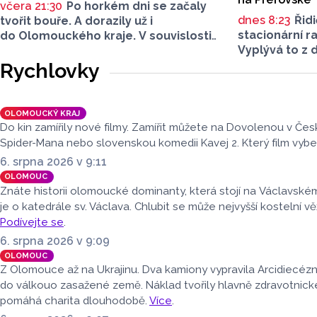
včera 21:30
Po horkém dni se začaly
dnes 8:23
Řidi
tvořit bouře. A dorazily už i
stacionární r
do Olomouckého kraje. V souvislosti
Vyplývá to z 
s vydatným deštěm evidují hasiči již
Olomouc, kte
více než 60 výjezdů, nejvíce
Rychlovky
provozu vyhod
na Šumpersku. Hasičský záchranný
nejnovějších 
sbor (HZS) Olomouckého kraje o tom
zaznamenanýc
informoval na sociálních sítích.
OLOMOUCKÝ KRAJ
prvním měsíc
Do kin zamířily nové filmy. Zamířit můžete na Dovolenou v Čes
v některých l
Spider-Mana nebo slovenskou komedii Kavej 2. Který film vyb
O dopravě, al
6. srpna 2026 v 9:11
musela Městs
OLOMOUC
(MPO) řešit m
Znáte historii olomoucké dominanty, která stojí na Václavské
Metropole s
je o katedrále sv. Václava. Chlubit se může nejvyšší kostelní vě
mluvčí MPO P
Podívejte se
.
6. srpna 2026 v 9:09
OLOMOUC
Z Olomouce až na Ukrajinu. Dva kamiony vypravila Arcidiecéz
do válkouo zasažené země. Náklad tvořily hlavně zdravotnick
pomáhá charita dlouhodobě.
Více
.