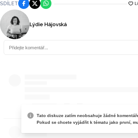
SDÍLET
Facebook
Platforma X
WhatsApp
Lýdie Hájovská