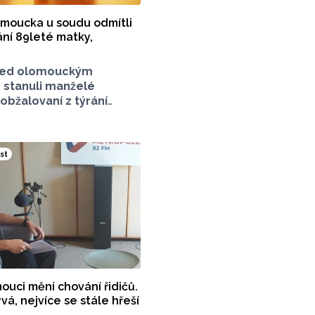
moucka u soudu odmítli
ání 89leté matky,
řed olomouckým
stanuli manželé
bžalovaní z týrání
šlo o matku
 Oba jsou lékaři, péči
onci života poskytovali
st
nacházejícím se na
cele. Žena zemřela
ku způsobený
 čtvrtého stupně.
 zjistili, že měla
, obratle i nos. Lékaři
m, že zlomeniny mohly
resuscitaci po mrtvici
ím z postele. Oba vinu
ouci mění chování řidičů.
á, nejvíce se stále hřeší