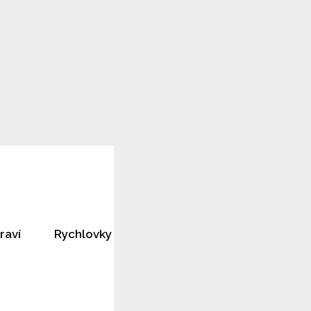
raví
Rychlovky
Horoskopy
Rozhovory