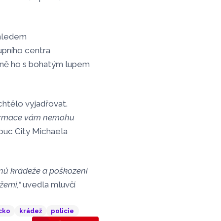
zhledem
pního centra
edně ho s bohatým lupem
htělo vyjadřovat.
nformace vám nemohu
uc City Michaela
činů krádeže a poškození
žemi,“
uvedla mluvčí
cko
krádež
policie