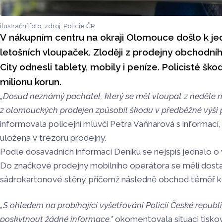
ilustrační foto, zdroj: Policie ČR
V nákupním centru na okraji Olomouce došlo k jed
letošních vloupaček. Zloději z prodejny obchodn
City odnesli tablety, mobily i peníze. Policisté škod
milionu korun.
„Dosud neznámý pachatel, který se měl vloupat z neděle n
z olomouckých prodejen způsobil škodu v předběžné výši p
informovala policejní mluvčí Petra Vaňharová s informací,
uložena v trezoru prodejny.
Podle dosavadních informací Deníku se nejspíš jednalo o 
Do značkové prodejny mobilního operátora se měli dost
sádrokartonové stěny, přičemž následně obchod téměř ko
„S ohledem na probíhající vyšetřování Policií České repu
poskytnout žádné informace,"
okomentovala situaci tisko