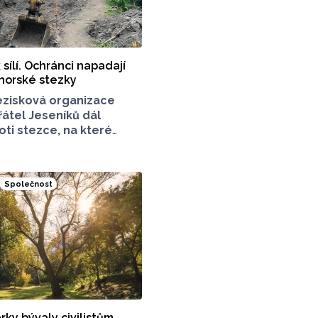
 sílí. Ochránci napadají
horské stezky
zisková organizace
átel Jeseníků dál
oti stezce, na které
racuje v Jeseníkách.
 o chodník mezi vrcholy
k, které turisté hojně
Společnost
Stavbou chodníku
rníků příroda jen
ník mezi vrcholy podle
ý.
ky bývaly civilistům