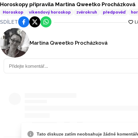
Horoskopy připravila Martina Qweetko Procházková
Horoskop
víkendový horoskop
zvěrokruh
předpověď
hor
SDÍLET
Facebook
Platforma X
WhatsApp
Martina Qweetko Procházková