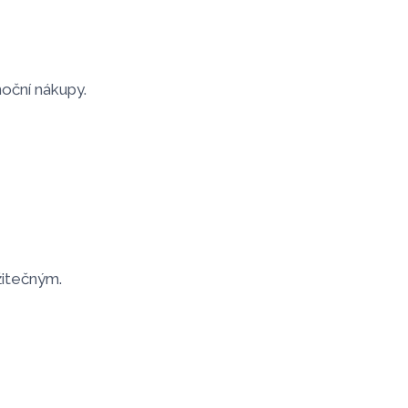
noční nákupy.
užitečným.