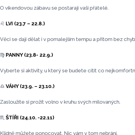
O víkendovou zábavu se postarají vaši přátelé.
♌️
LVI (23.7 – 22.8.)
Věci se dají dělat i v pomalejším tempu a přitom bez chy
♍️
PANNY (23.8- 22.9.)
Vyberte si aktivity, u který se budete cítit co nejkomfortn
♎️
VÁHY (23.9. – 23.10.)
Zasloužíte si prožít volno v kruhu svých milovaných.
♏️
ŠTÍŘI (24.10. -22.11)
Klidně můžete ponocovat. Nic vám v tom nebrání.