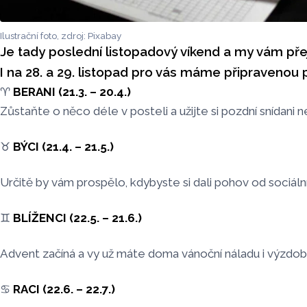
Ilustrační foto, zdroj: Pixabay
Je tady poslední listopadový víkend a my vám př
I na 28. a 29. listopad pro vás máme připravenou
♈️
BERANI (21.3. – 20.4.)
Zůstaňte o něco déle v posteli a užijte si pozdní snídani
♉️
BÝCI (21.4. – 21.5.)
Určitě by vám prospělo, kdybyste si dali pohov od sociálníc
♊️
BLÍŽENCI (22.5. – 21.6.)
Advent začíná a vy už máte doma vánoční náladu i výzdob
♋️
RACI (22.6. – 22.7.)