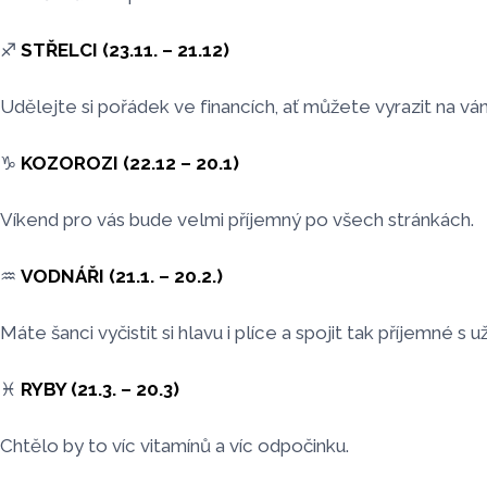
♐️
STŘELCI (23.11. – 21.12)
Udělejte si pořádek ve financích, ať můžete vyrazit na vá
♑️
KOZOROZI (22.12 – 20.1)
Víkend pro vás bude velmi příjemný po všech stránkách.
♒️
VODNÁŘI (21.1. – 20.2.)
Máte šanci vyčistit si hlavu i plíce a spojit tak příjemné s 
♓️
RYBY (21.3. – 20.3)
Chtělo by to víc vitamínů a víc odpočinku.