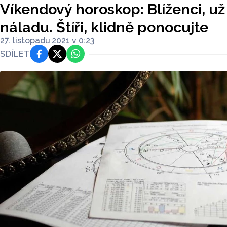
Víkendový horoskop: Blíženci, u
náladu. Štíři, klidně ponocujte
27. listopadu 2021 v 0:23
SDÍLET
Facebook
Platforma X
WhatsApp