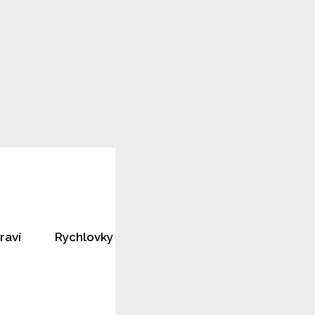
raví
Rychlovky
Horoskopy
Rozhovory