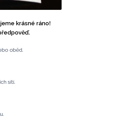
ejeme krásné ráno!
 předpověď.
 nebo oběd.
h sítí.
u.