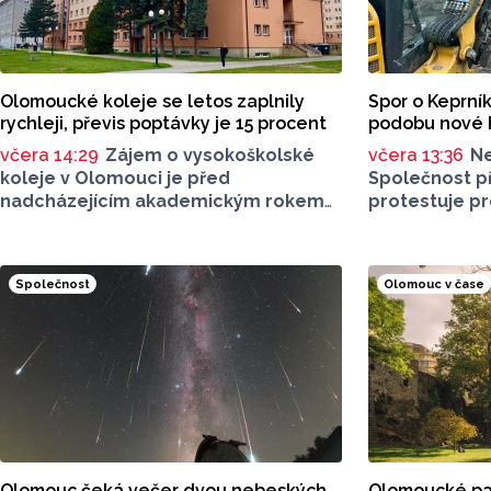
Olomoucké koleje se letos zaplnily
Spor o Keprník
rychleji, převis poptávky je 15 procent
podobu nové 
včera 14:29
Zájem o vysokoškolské
včera 13:36
Ne
koleje v Olomouci je před
Společnost př
nadcházejícím akademickým rokem
protestuje pr
vyšší než v předchozích letech. Svědčí
se aktuálně p
o tom rychlejší zaplnění jejich
Jednat se má
kapacity. Letošní převis poptávky
Šerák a Keprní
Společnost
Olomouc v čase
je asi 15 procent, řekl ČTK mluvčí
vyhledávají. 
Univerzity Palackého (UP) v Olomouci
se podle odbo
Egon Havrlant. Celková kapacita lůžek
poškodí, chod
na kolejích je letos zhruba 4300,
nich není nutn
o dalších přibližně 500 míst se tento
počet navýší příští rok po přestavbě
bloku kolejí J. L. Fischera, doplnil
mluvčí.
Olomouc čeká večer dvou nebeských
Olomoucké par