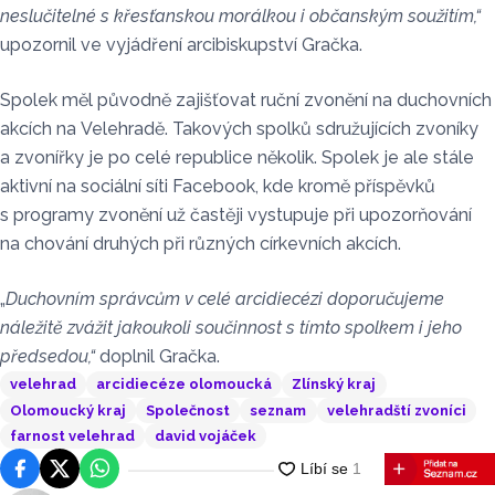
neslučitelné s křesťanskou morálkou i občanským soužitím,“
upozornil ve vyjádření arcibiskupství Gračka.
Spolek měl původně zajišťovat ruční zvonění na duchovních
akcích na Velehradě. Takových spolků sdružujících zvoníky
a zvonířky je po celé republice několik. Spolek je ale stále
aktivní na sociální síti Facebook, kde kromě příspěvků
s programy zvonění už častěji vystupuje při upozorňování
na chování druhých při různých církevních akcích.
„
Duchovním správcům v celé arcidiecézi doporučujeme
náležitě zvážit jakoukoli součinnost s tímto spolkem i jeho
předsedou,“
doplnil Gračka.
velehrad
arcidiecéze olomoucká
Zlínský kraj
Olomoucký kraj
Společnost
seznam
velehradští zvoníci
farnost velehrad
david vojáček
Facebook
Platforma X
WhatsApp