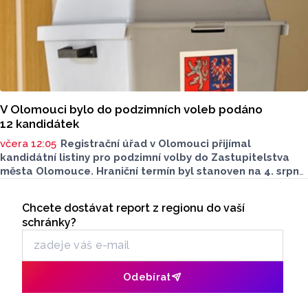
V Olomouci bylo do podzimních voleb podáno
12 kandidátek
včera 12:05
Registrační úřad v Olomouci přijímal
kandidátní listiny pro podzimní volby do Zastupitelstva
města Olomouce. Hraniční termín byl stanoven na 4. srpna
do 16 hodin. Do této lhůty bylo podáno celkem
Seriály
12 kandidátních listin.
Chcete dostávat report z regionu do vaší
Odběr newsletteru
schránky?
Odebírat