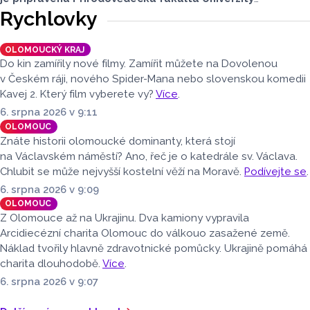
Palackého i město Přerov. V Olomouci se otevře terasa,
Rychlovky
v Přerově Hvězdárna. Na obou místech bude možné
pohlédnout na slunce speciální technikou.
OLOMOUCKÝ KRAJ
Do kin zamířily nové filmy. Zamířit můžete na Dovolenou
v Českém ráji, nového Spider-Mana nebo slovenskou komedii
Kavej 2. Který film vyberete vy?
Více
.
6. srpna 2026 v 9:11
OLOMOUC
Znáte historii olomoucké dominanty, která stojí
na Václavském náměstí? Ano, řeč je o katedrále sv. Václava.
Chlubit se může nejvyšší kostelní věží na Moravě.
Podívejte se
.
6. srpna 2026 v 9:09
OLOMOUC
Z Olomouce až na Ukrajinu. Dva kamiony vypravila
Arcidiecézní charita Olomouc do válkouo zasažené země.
Náklad tvořily hlavně zdravotnické pomůcky. Ukrajině pomáhá
charita dlouhodobě.
Více
.
6. srpna 2026 v 9:07