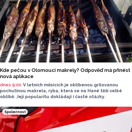
Kde pečou v Olomouci makrely? Odpověď má přinést
nová aplikace
dnes 9:00
V letních měsících je oblíbenou grilovanou
pochutinou makrela, ryba, která se na Hané těší velké
oblibě. Její popularitu dokládají i časté otázky
ve virtuálním prostoru, kde je budou v následujících dnech
nebo o víkendu grilovat. Zpřehlednit tyto informace
Společnost
má nová letní mikroaplikace "Kde pečou makrely?“