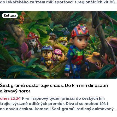
do lékařského zařízení míří sportovci z regionálních klubů,
mládežnických kategorií i aktivní veřejnost. Informovala
o tom tisková mluvčí nemocnice Radka Miloševská.
Kultura
V Prostějově vyšetřují i sportovce z Moravskoslezského,
Zlínského nebo Jihomoravského kraje.
Šest gramů odstartuje chaos. Do kin míří dinosauři
a krvavý horor
dnes 12:29
První srpnový týden přináší do českých kin
trojici výrazně odlišných premiér. Diváci se mohou těšit
na novou českou komedii Šest gramů, rodinný animovaný
film Tlapková patrola: Dinosauří film i horor Zmrzlinář,