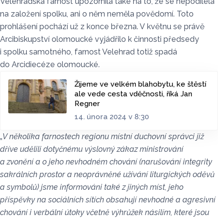
Velehradská farnost upozornila také na to, že se nepodílela
na založení spolku, ani o něm neměla povědomí. Toto
prohlášení pochází už z konce března. V květnu se právě
Arcibiskupství olomoucké vyjádřilo k činnosti předsedy
i spolku samotného, farnost Velehrad totiž spadá
do Arcidiecéze olomoucké.
Žijeme ve velkém blahobytu, ke štěstí
ale vede cesta vděčnosti, říká Jan
Regner
14. února 2024 v 8:30
„
V několika farnostech regionu místní duchovní správci již
dříve udělili dotyčnému výslovný zákaz ministrování
a zvonění a o jeho nevhodném chování (narušování integrity
sakrálních prostor a neoprávněné užívání liturgických oděvů
a symbolů) jsme informováni také z jiných míst, jeho
příspěvky na sociálních sítích obsahují nevhodné a agresivní
chování i verbální útoky včetně výhrůžek násilím, které jsou