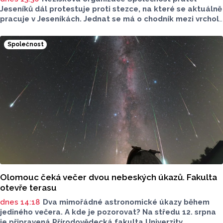
Jeseníků dál protestuje proti stezce, na které se aktuálně
pracuje v Jeseníkách. Jednat se má o chodník mezi vrcholy
Šerák a Keprník, které turisté hojně vyhledávají. Stavbou
chodníku se podle odborníků příroda jen poškodí, chodník
Společnost
mezi vrcholy podle nich není nutný.
Olomouc čeká večer dvou nebeských úkazů. Fakulta
otevře terasu
dnes 14:18
Dva mimořádné astronomické úkazy během
jediného večera. A kde je pozorovat? Na středu 12. srpna
je připravená Přírodovědecká fakulta Univerzity