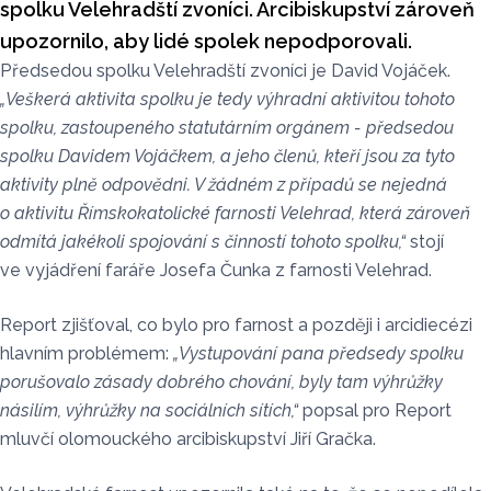
spolku Velehradští zvoníci. Arcibiskupství zároveň
upozornilo, aby lidé spolek nepodporovali.
Předsedou spolku Velehradští zvoníci je David Vojáček.
„
Veškerá aktivita spolku je tedy výhradní aktivitou tohoto
spolku, zastoupeného statutárním orgánem - předsedou
spolku Davidem Vojáčkem, a jeho členů, kteří jsou za tyto
aktivity plně odpovědni.
V žádném z případů se nejedná
o aktivitu Římskokatolické farnosti Velehrad, která zároveň
odmítá jakékoli spojování s činností tohoto spolku,“
stojí
ve vyjádření faráře Josefa Čunka z farnosti Velehrad.
Report zjišťoval, co bylo pro farnost a později i arcidiecézi
hlavním problémem:
„Vystupování pana předsedy spolku
porušovalo zásady dobrého chování, byly tam výhrůžky
násilím, výhrůžky na sociálních sítích,“
popsal pro Report
mluvčí olomouckého arcibiskupství Jiří Gračka.