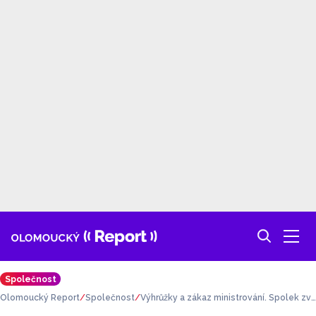
Společnost
Olomoucký Report
Společnost
Výhrůžky a zákaz ministrování. Spolek zv
oníků odsoudila i arcidiecéze