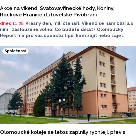
Akce na víkend: Svatovavřinecké hody, Koniny,
Rockové Hranice i Litovelské Pivobraní
dnes 11:28
Krásný den, milí čtenáři. Víkend se nám blíží a s
ním i zasloužené volno. Co budete dělat? Olomoucký
Report má pro vás spoustu tipů, kam zajít nebo zajet.
Nechybí kultura, gastronomie ani program pro děti. Čemu
dáte přednost?
Společnost
Olomoucké koleje se letos zaplnily rychleji, převis