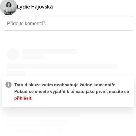
Lýdie Hájovská