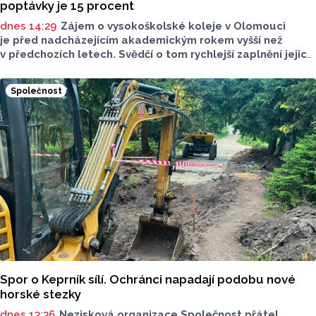
poptávky je 15 procent
dnes 14:29
Zájem o vysokoškolské koleje v Olomouci
je před nadcházejícím akademickým rokem vyšší než
v předchozích letech. Svědčí o tom rychlejší zaplnění jejich
kapacity. Letošní převis poptávky je asi 15 procent, řekl
ČTK mluvčí Univerzity Palackého (UP) v Olomouci Egon
Společnost
Havrlant. Celková kapacita lůžek na kolejích je letos
zhruba 4300, o dalších přibližně 500 míst se tento počet
navýší příští rok po přestavbě bloku kolejí J. L. Fischera,
doplnil mluvčí.
Spor o Keprník sílí. Ochránci napadají podobu nové
horské stezky
dnes 13:36
Nezisková organizace Společnost přátel