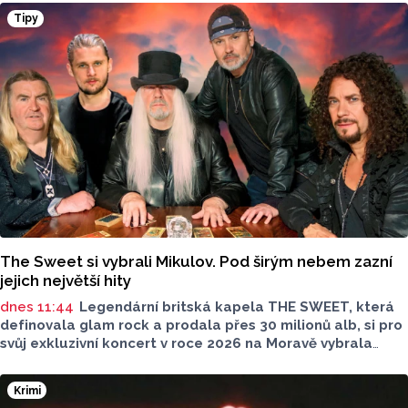
který je určen pouze dospělým divákům. Filmové novinky
Tipy
představil Radek Kreuziger v rozhovoru Lukáše Kobzy pro
Radio Haná.
The Sweet si vybrali Mikulov. Pod širým nebem zazní
jejich největší hity
dnes 11:44
Legendární britská kapela THE SWEET, která
definovala glam rock a prodala přes 30 milionů alb, si pro
svůj exkluzivní koncert v roce 2026 na Moravě vybrala
Mikulov. 15. srpna 2026 vystoupí pod širým nebem
v malebném Amfiteátru Mikulov.
Krimi