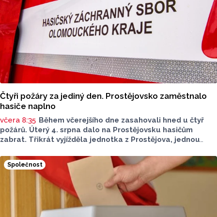
Čtyři požáry za jediný den. Prostějovsko zaměstnalo
hasiče naplno
včera 8:35
Během včerejšího dne zasahovali hned u čtyř
požárů. Úterý 4. srpna dalo na Prostějovsku hasičům
zabrat. Třikrát vyjížděla jednotka z Prostějova, jednou
z Konice. Nápomocní byli i dobrovolní hasiči. Všechny
události se naštěstí obešly bez zranění osob.
Společnost