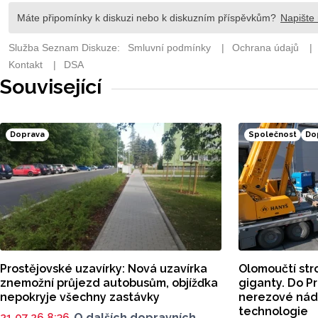
Související
Doprava
Společnost
Do
Prostějovské uzavírky: Nová uzavírka
Olomoučtí stro
znemožní průjezd autobusům, objížďka
giganty. Do Pr
nepokryje všechny zastávky
nerezové nádu
technologie
21.07.26 8:36
O dalších dopravních