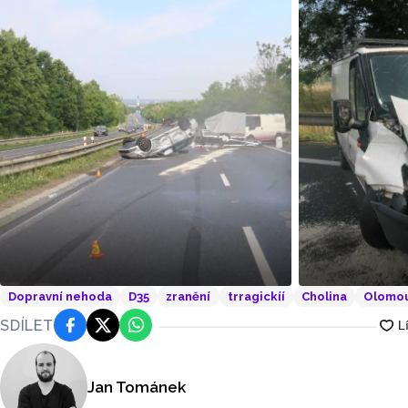
Dopravní nehoda
D35
zranění
trragickíí
Cholina
Olomo
Foto: Policie ČR
Foto: Polici
SDÍLET
Facebook
Platforma X
WhatsApp
Jan Tománek