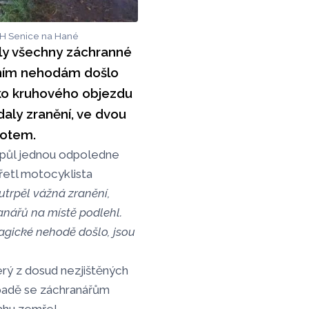
 SDH Senice na Hané
aly všechny záchranné
vním nehodám došlo
eko kruhového objezdu
aly zranění, ve dvou
votem.
d půl jednou odpoledne
řetl motocyklista
 utrpěl vážná zranění,
anářů na místě podlehl.
tragické nehodě došlo, jsou
erý z dosud nezjištěných
řípadě se záchranářům