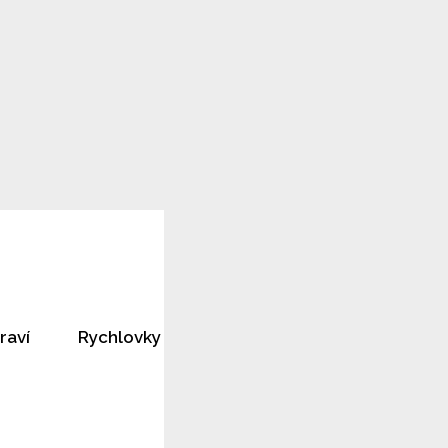
raví
Rychlovky
Horoskopy
Rozhovory