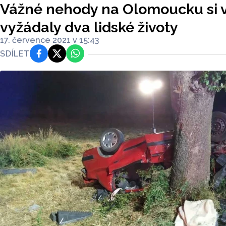
Vážné nehody na Olomoucku si v
vyžádaly dva lidské životy
17. července 2021 v 15:43
SDÍLET
Facebook
Platforma X
WhatsApp