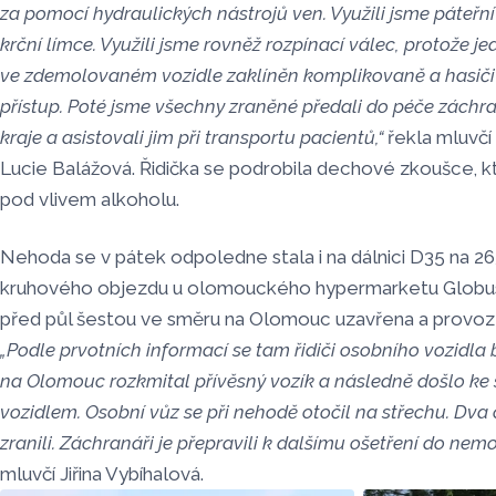
za pomocí hydraulických nástrojů ven. Využili jsme páteřn
krční límce. Využili jsme rovněž rozpínací válec, protože j
ve zdemolovaném vozidle zaklíněn komplikovaně a hasič
přístup. Poté jsme všechny zraněné předali do péče zác
kraje a asistovali jim při transportu pacientů,“
řekla mluvč
Lucie Balážová. Řidička se podrobila dechové zkoušce, kter
pod vlivem alkoholu.
Nehoda se v pátek odpoledne stala i na dálnici D35 na 
kruhového objezdu u olomouckého hypermarketu Globus
před půl šestou ve směru na Olomouc uzavřena a provoz 
„Podle prvotních informací se tam řidiči osobního vozidla
na Olomouc rozkmital přívěsný vozík a následně došlo ke
vozidlem. Osobní vůz se při nehodě otočil na střechu. Dva ce
zranili. Záchranáři je přepravili k dalšímu ošetření do nemo
mluvčí Jiřina Vybíhalová.