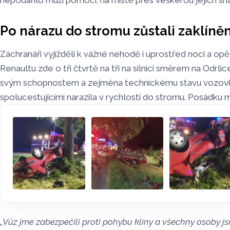
nepodařilo muži pomoci, na místě přes veškerou jejich sn
Po nárazu do stromu zůstali zaklíněn
Záchranáři vyjížděli k vážné nehodě i uprostřed noci a opě
Renaultu zde o tři čtvrtě na tři na silnici směrem na Odrli
svým schopnostem a zejména technickému stavu vozovky
spolucestujícími narazila v rychlosti do stromu. Posádku mu
„Vůz jme zabezpečili proti pohybu klíny a všechny osoby j