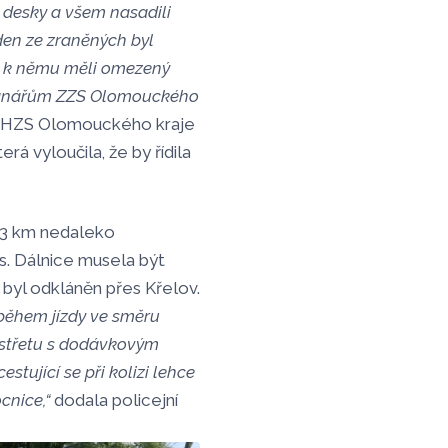
í desky a všem nasadili
eden ze zraněných byl
i k němu měli omezený
hranářům ZZS Olomouckého
í HZS Olomouckého kraje
á vyloučila, že by řídila
263 km nedaleko
. Dálnice musela být
byl odkláněn přes Křelov.
 během jízdy ve směru
 střetu s dodávkovým
stující se při kolizi lehce
cnice,“
dodala policejní