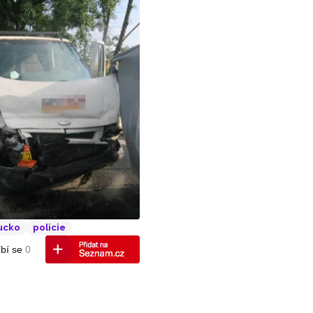
ucko
policie
e ČR