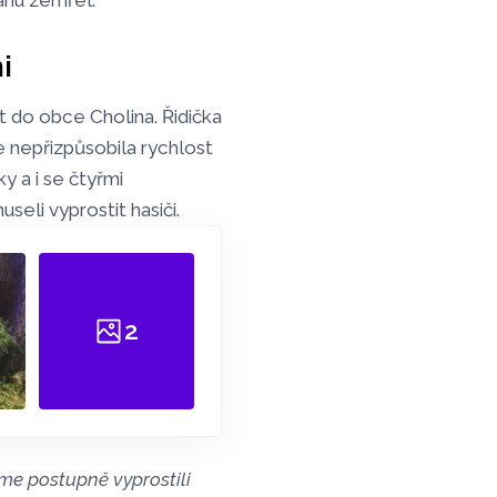
ahu zemřel.
i
t do obce Cholina. Řidička
ce nepřizpůsobila rychlost
 a i se čtyřmi
seli vyprostit hasiči.
2
sme postupně vyprostili