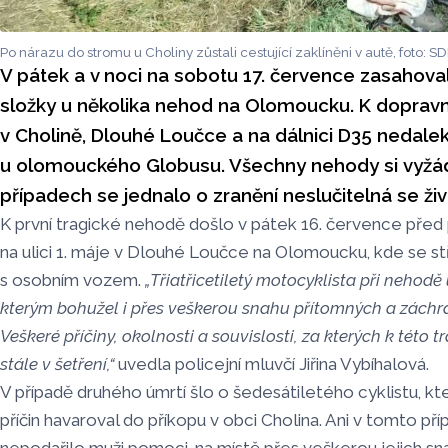
Po nárazu do stromu u Choliny zůstali cestující zaklíněni v autě, foto:
V pátek a v noci na sobotu 17. července zasahov
složky u několika nehod na Olomoucku. K dopra
v Cholině, Dlouhé Loučce a na dálnici D35 nedal
u olomouckého Globusu. Všechny nehody si vyžád
případech se jednalo o zranění neslučitelná se ži
K první tragické nehodě došlo v pátek 16. července pře
na ulici 1. máje v Dlouhé Loučce na Olomoucku, kde se st
s osobním vozem.
„Třiatřicetiletý motocyklista při nehodě
kterým bohužel i přes veškerou snahu přítomných a záchr
Veškeré příčiny, okolnosti a souvislosti, za kterých k této 
stále v šetření,“
uvedla policejní mluvčí Jiřina Vybíhalová.
V případě druhého úmrtí šlo o šedesátiletého cyklistu, kt
příčin havaroval do příkopu v obci Cholina. Ani v tomto p