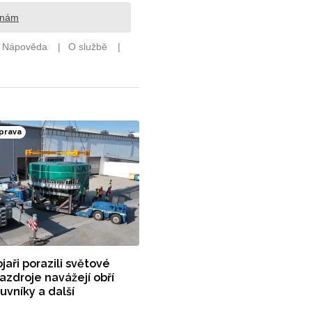
prava
jaři porazili světové
azdroje navážejí obří
vníky a další