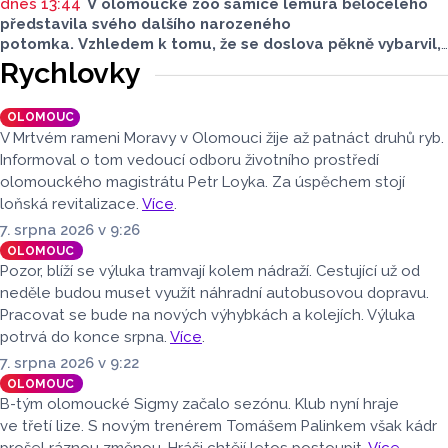
dnes 13:44
V olomoucké zoo samice lemura běločelého
představila svého dalšího narozeného
potomka. Vzhledem k tomu, že se doslova pěkně vybarvil,
je téměř jisté, že se jedná o samce. Samice totiž bývají
Rychlovky
hnědé, případně hnědošedé, zato samci se pyšní bílým
zbarvením hlavy.
OLOMOUC
V Mrtvém rameni Moravy v Olomouci žije až patnáct druhů ryb.
Informoval o tom vedoucí odboru životního prostředí
olomouckého magistrátu Petr Loyka. Za úspěchem stojí
loňská revitalizace.
Více
.
7. srpna 2026 v 9:26
OLOMOUC
Pozor, blíží se výluka tramvají kolem nádraží. Cestující už od
neděle budou muset využít náhradní autobusovou dopravu.
Pracovat se bude na nových výhybkách a kolejích. Výluka
potrvá do konce srpna.
Více
.
7. srpna 2026 v 9:22
OLOMOUC
B-tým olomoucké Sigmy začalo sezónu. Klub nyní hraje
ve třetí lize. S novým trenérem Tomášem Palinkem však kádr