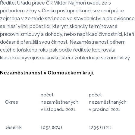
Ředitel Úřadu práce ČR Viktor Najmon uvedl, že s
příchodem zimy v Česku postupně končí sezonní práce
zejména v zemědělství nebo ve stavebnictví a do evidence
se hlásí větší počet lidí, kterým skončily termínované
pracovní smlouvy a dohody, nebo například živnostníci, kteří
dočasně přerušili svou činnost. Nezaměstnanost během
celého loňského roku pak podle ředitele kopírovala
klasickou vývojovou křivku, která zohledňuje sezonní vlivy.
Nezaměstnanost v Olomouckém kraji:
počet
počet
Okres
nezaměstnaných
nezaměstnaných
v listopadu 2021
v prosinci 2021
Jeseník
1052 (874)
1295 (1121)