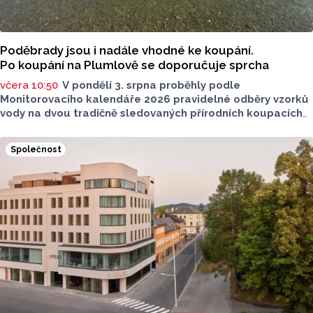
Poděbrady jsou i nadále vhodné ke koupání.
Po koupání na Plumlově se doporučuje sprcha
včera 10:50
V pondělí 3. srpna proběhly podle
Monitorovacího kalendáře 2026 pravidelné odběry vzorků
vody na dvou tradičně sledovaných přírodních koupacích
lokalitách v Olomouckém kraji – ve Vodní nádrži Plumlov
(VN Plumlov) a v Koupací oblasti Poděbrady (KO
Společnost
Poděbrady). Monitoring byl proveden Krajskou
hygienickou stanicí Olomouckého kraje (KHS)
ve spolupráci se Zdravotním ústavem se sídlem v Ostravě,
Centrem hygienických laboratoří v Olomouci.