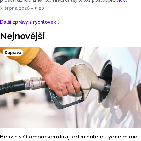
prošel ráznou změnou. Hráči chtějí letos postoupit.
Více
.
7. srpna 2026 v 9:20
Další zprávy z rychlovek
Nejnovější
Doprava
Benzin v Olomouckém kraji od minulého týdne mírně