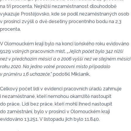
na tři procenta. Nejnižší nezaměstnanost dlouhodobě
vykazuje Prostějovsko, kde se podíl nezaměstnaných osob
v prosinci zvýšil o dvě desetiny procentního bodu na 2,3
procenta.
V Olomouckém kraji bylo na konci loňského roku evidováno
9129 volných pracovních míst.
„Jejich počet bylo 342 nižší
než v předchozím měsíci a o 2006 vyšší než ve stejném měsíci
roku 2020. Na jedno volné pracovní místo připadalo
v průměru 1,6 uchazeče,"
podotkl Mikšaník.
Celkový počet lidí v evidenci pracovních úřadů zahrnuje
i nezaměstnané, kteří nemohou okamžitě nastoupit
do práce. Lidí bez práce, kteří mohli ihned nastoupit
do zaměstnání, bylo v prosinci v Olomouckém kraji
evidováno 13.251. V listopadu jich bylo 11.840.