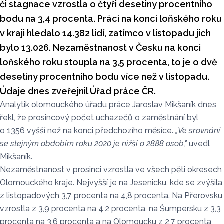
či stagnace vzrostla o čtyři desetiny procentního
bodu na 3,4 procenta. Práci na konci loňského roku
v kraji hledalo 14.382 lidí, zatímco v listopadu jich
bylo 13.026. Nezaměstnanost v Česku na konci
loňského roku stoupla na 3,5 procenta, to je o dvě
desetiny procentního bodu více než v listopadu.
Údaje dnes zveřejnil Úřad práce ČR.
Analytik olomouckého úřadu práce Jaroslav Mikšaník dnes
řekl, že prosincový počet uchazečů o zaměstnání byl
o 1356 vyšší než na konci předchozího měsíce.
„Ve srovnání
se stejným obdobím roku 2020 je nižší o 2888 osob,"
uvedl
Mikšaník.
Nezaměstnanost v prosinci vzrostla ve všech pěti okresech
Olomouckého kraje. Nejvyšší je na Jesenicku, kde se zvýšila
z listopadových 3,7 procenta na 4,8 procenta. Na Přerovsku
vzrostla z 3,9 procenta na 4,2 procenta, na Šumpersku z 3,3
procenta na 3,6 procenta a na Olomoucku z 2,7 procenta