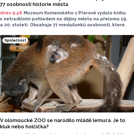
77 osobností historie města
dnes 9:48
Muzeum Komenského v Přerově vydalo knihu
s netradičním pohledem na dějiny města na přelomu 19.
a 20. století. Obsahuje 77 medailonků osobností, které
se na jeho rozvoji významně podílely. Jejich životní příběhy
jsou doplněny dobovými snímky. Podle autorky publikace
Společnost
Šárky Krákorové Pajůrkové tomu předcházelo 13 let
pátrání po jejich osudech. Kniha vychází u příležitosti
letošního 770. výročí povýšení Přerova na královské město,
sdělila ČTK mluvčí radnice Lenka Chalupová.
V olomoucké ZOO se narodilo mládě lemura. Je to
kluk nebo holčička?