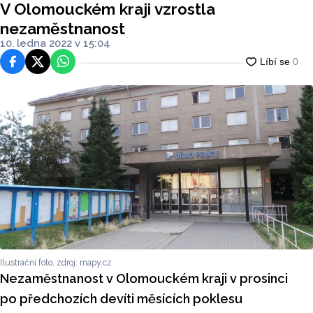
V Olomouckém kraji vzrostla
nezaměstnanost
10. ledna 2022 v 15:04
Facebook
Platforma X
WhatsApp
Ilustrační foto, zdroj: mapy.cz
Nezaměstnanost v Olomouckém kraji v prosinci
po předchozích devíti měsících poklesu