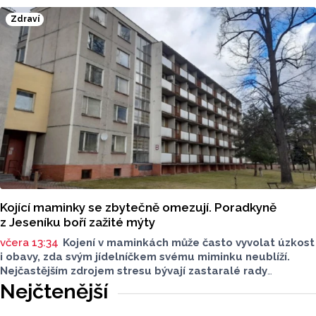
Zdraví
Kojící maminky se zbytečně omezují. Poradkyně
z Jeseníku boří zažité mýty
včera 13:34
Kojení v maminkách může často vyvolat úzkost
i obavy, zda svým jídelníčkem svému miminku neublíží.
Nejčastějším zdrojem stresu bývají zastaralé rady
o nutnosti radikálního omezování jídelníčku, vyhýbání
Nejčtenější
se nadýmavým potravinám nebo preventivnímu vyřazování
alergenů. Mýty o stravě při kojení boří laktační poradkyně