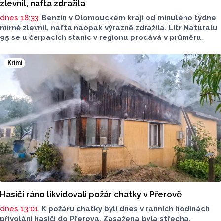
zlevnil, nafta zdražila
dnes 18:33
Benzin v Olomouckém kraji od minulého týdne
mírně zlevnil, nafta naopak výrazně zdražila. Litr Naturalu
95 se u čerpacích stanic v regionu prodává v průměru
za 42,27 koruny, před týdnem byl o deset haléřů dražší.
O 84 haléřů zdražila nafta, za litr teď řidiči dají průměrně
Krimi
44,84 koruny. Podle údajů společnosti CCS, která ceny
sleduje, je benzin v současnosti o 7,73 koruny dražší než
před rokem, za naftu tehdy motoristé platili o 11,31
koruny méně.
Hasiči ráno likvidovali požár chatky v Přerově
dnes 13:01
K požáru chatky byli dnes v ranních hodinách
přivoláni hasiči do Přerova. Zasažena byla střecha,