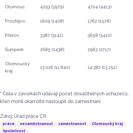
Olomouc
4293 (3979)
4704 (4413)
Prostějov
1609 (1408)
1762 (1578)
Přerov
3387 (3141)
3658 (3422)
Šumperk
2685 (2438)
2963 (2717)
Olomoucký
13.026 (11.840)
14.382 (13.251)
kraj
* Čísla v závorkách udávají počet dosažitelných uchazečů,
kteří mohli okamžitě nastoupit do zaměstnání.
Zdroj: Úřad práce ČR
práce
nezaměstnanost
zaměstnanost
Olomoucký kraj
Společnost