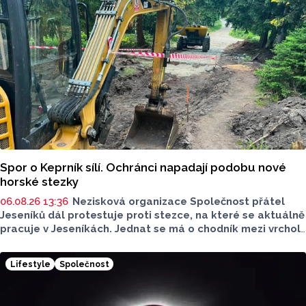
upozorňuje na nevyhovujcí situaci s parkováním
u oblíbeného olomouckého letoviska. Za iniciativou stojí
zastupitel města Olomouce, na jeho přání nebudeme
uvádět jeho identitu.
Spor o Keprník sílí. Ochránci napadají podobu nové
horské stezky
06.08.26 13:36
Nezisková organizace Společnost přátel
Jeseníků dál protestuje proti stezce, na které se aktuálně
pracuje v Jeseníkách. Jednat se má o chodník mezi vrcholy
Šerák a Keprník, které turisté hojně vyhledávají. Stavbou
chodníku se podle odborníků příroda jen poškodí, chodník
Lifestyle
Společnost
mezi vrcholy podle nich není nutný.