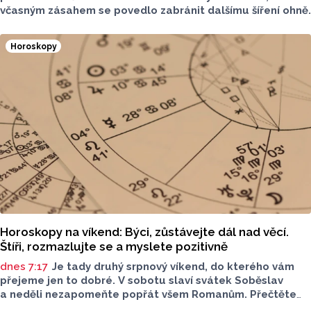
včasným zásahem se povedlo zabránit dalšímu šíření ohně.
Horoskopy
Horoskopy na víkend: Býci, zůstávejte dál nad věcí.
Štíři, rozmazlujte se a myslete pozitivně
dnes 7:17
Je tady druhý srpnový víkend, do kterého vám
přejeme jen to dobré. V sobotu slaví svátek Soběslav
a neděli nezapomeňte popřát všem Romanům. Přečtěte
si svůj horoskop a mějte pěkný víkend.