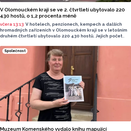
V Olomouckém kraji se ve 2. čtvrtletí ubytovalo 220
430 hostů, o 1,2 procenta méně
včera 13:13
V hotelech, penzionech, kempech a dalších
hromadných zařízeních v Olomouckém kraji se v letošním
druhém čtvrtletí ubytovalo 220 430 hostů. Jejich počet
meziročně klesl o 1,2 procenta. Podle statistik však
přibylo ubytovaných cizinců, kterých bylo 45 548,
Společnost
meziročně o 9,1 procenta více. Naopak domácích hostů
v regionu ubylo, kraj v tomto období navštívilo 174 882
turistů, což bylo meziročně o 3,6 procenta méně. Celkový
počet přenocování v kraji klesl o 4,7 procenta. Údaje
dnes zveřejnil Český statistický úřad (ČSÚ).
Muzeum Komenského vydalo knihu mapující