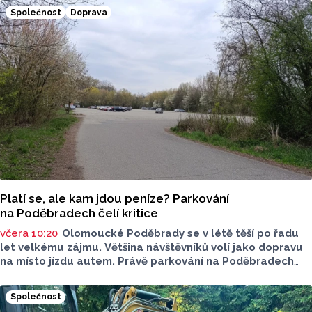
z Jeseníku.
Společnost
Doprava
Platí se, ale kam jdou peníze? Parkování
na Poděbradech čelí kritice
včera 10:20
Olomoucké Poděbrady se v létě těší po řadu
let velkému zájmu. Většina návštěvníků volí jako dopravu
na místo jízdu autem. Právě parkování na Poděbradech
je mnoho let tématem, které mezi veřejností rezonuje.
Na konci června vznikla na Facebooku stránka s názvem
Společnost
Poděbrady bez závor a nelegálního parkovného, která