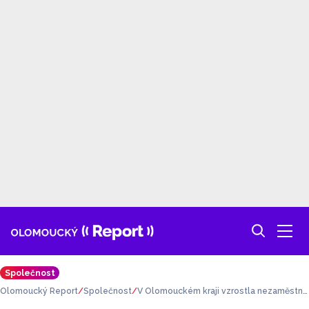
Společnost
Olomoucký Report
Společnost
V Olomouckém kraji vzrostla nezaměstna
nost