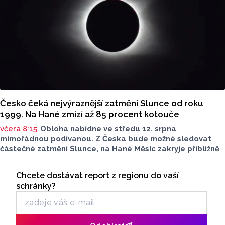
Česko čeká nejvýraznější zatmění Slunce od roku
1999. Na Hané zmizí až 85 procent kotouče
včera 8:15
Obloha nabídne ve středu 12. srpna
mimořádnou podívanou. Z Česka bude možné sledovat
částečné zatmění Slunce, na Hané Měsíc zakryje přibližně
80 až 85 procent slunečního kotouče. Podle olomouckého
Seriály
hvězdáře Michala půjde o nejvýraznější zatmění Slunce
Chcete dostávat report z regionu do vaší
Odběr newsletteru
pozorovatelné z Česka od roku 1999. Důležité ale bude
schránky?
najít vhodné místo a především chránit zrak. Více povědel
v rozhovoru Radia Haná s Lukášem Kobzou.