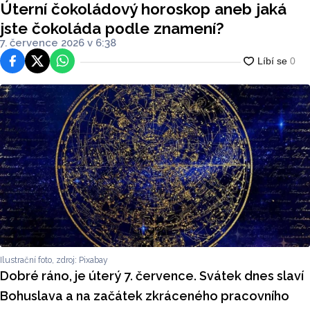
Úterní čokoládový horoskop aneb jaká
jste čokoláda podle znamení?
7. července 2026 v 6:38
Facebook
Platforma X
WhatsApp
Ilustrační foto, zdroj: Pixabay
Dobré ráno, je úterý 7. července. Svátek dnes slaví
Bohuslava a na začátek zkráceného pracovního