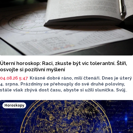
Úterní horoskop: Raci, zkuste být víc tolerantní. Štíři,
osvojte si pozitivní myšlení
04.08.26 5:47
Krásné dobré ráno, milí čtenáři. Dnes je úterý
4. srpna. Prázdniny se přehouply do své druhé poloviny,
stále však zbývá dost času, abyste si užili sluníčka. Svůj
svátek slaví všechny Dominiky a Dominikové, i my přejeme
všechno nejlepší. Podívejte se na dnešní horoskop.
Horoskopy