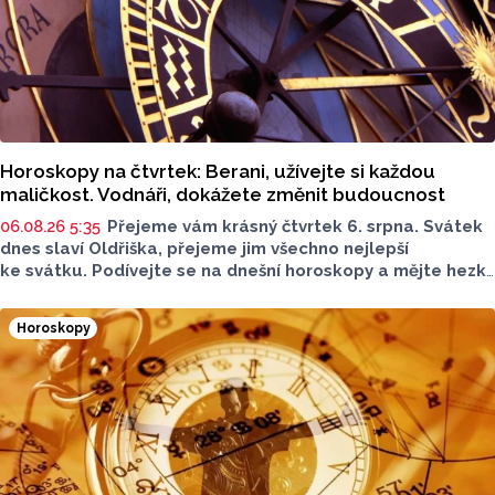
Horoskopy na čtvrtek: Berani, užívejte si každou
maličkost. Vodnáři, dokážete změnit budoucnost
06.08.26 5:35
Přejeme vám krásný čtvrtek 6. srpna. Svátek
dnes slaví Oldřiška, přejeme jim všechno nejlepší
ke svátku. Podívejte se na dnešní horoskopy a mějte hezký
den.
Horoskopy