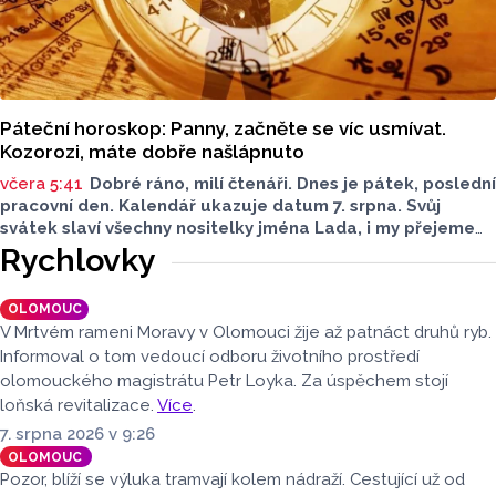
Páteční horoskop: Panny, začněte se víc usmívat.
Kozorozi, máte dobře našlápnuto
včera 5:41
Dobré ráno, milí čtenáři. Dnes je pátek, poslední
pracovní den. Kalendář ukazuje datum 7. srpna. Svůj
svátek slaví všechny nositelky jména Lada, i my přejeme
vše nejlepší. Jaký bude dnešní den?
Rychlovky
OLOMOUC
V Mrtvém rameni Moravy v Olomouci žije až patnáct druhů ryb.
Informoval o tom vedoucí odboru životního prostředí
olomouckého magistrátu Petr Loyka. Za úspěchem stojí
loňská revitalizace.
Více
.
7. srpna 2026 v 9:26
OLOMOUC
Pozor, blíží se výluka tramvají kolem nádraží. Cestující už od