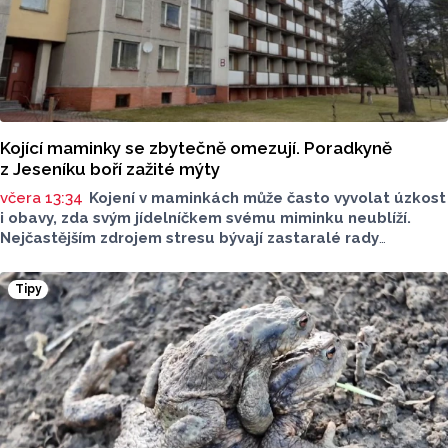
Kojící maminky se zbytečně omezují. Poradkyně
z Jeseníku boří zažité mýty
včera 13:34
Kojení v maminkách může často vyvolat úzkost
i obavy, zda svým jídelníčkem svému miminku neublíží.
Nejčastějším zdrojem stresu bývají zastaralé rady
o nutnosti radikálního omezování jídelníčku, vyhýbání
se nadýmavým potravinám nebo preventivnímu vyřazování
Tipy
alergenů. Mýty o stravě při kojení boří laktační poradkyně
z Jeseníku.