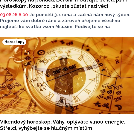
výsledkům. Kozorozi, zkuste zůstat nad věcí
03.08.26 6:00
Je pondělí 3. srpna a začíná nám nový týden.
Přejeme vám dobré ráno a zároveň přejeme všechno
nejlepší ke svátku všem Miluším. Podívejte se na
horoskopy a zjistěte, co vás čeká a nemine.
Horoskopy
Víkendový horoskop: Váhy, oplýváte vlnou energie.
Střelci, vyhýbejte se hlučným místům