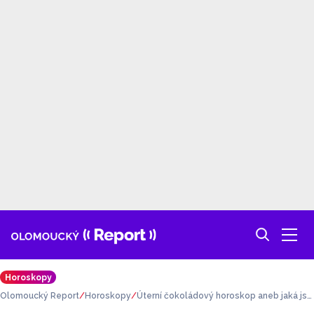
Horoskopy
Olomoucký Report
Horoskopy
Úterní čokoládový horoskop aneb jaká jst
e čokoláda podle znamení?