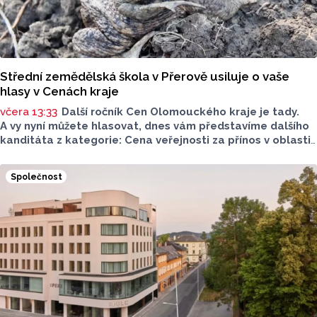
Střední zemědělská škola v Přerově usiluje o vaše
hlasy v Cenách kraje
včera 13:33
Další ročník Cen Olomouckého kraje je tady.
A vy nyní můžete hlasovat, dnes vám představíme dalšího
kanditáta z kategorie: Cena veřejnosti za přínos v oblasti
životního prostředí. Toto je Střední zemědělská škola
v Přerově, která má nominaci v kategorii: Významný počin
Společnost
v ochraně životního prostředí - právnická osoba.