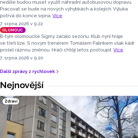
neděle budou muset využít náhradní autobusovou dopravu.
Pracovat se bude na nových výhybkách a kolejích. Výluka
potrvá do konce srpna.
Více
.
7. srpna 2026 v 9:22
OLOMOUC
B-tým olomoucké Sigmy začalo sezónu. Klub nyní hraje
ve třetí lize. S novým trenérem Tomášem Palinkem však kádr
prošel ráznou změnou. Hráči chtějí letos postoupit.
Více
.
7. srpna 2026 v 9:20
Další zprávy z rychlovek
Nejnovější
Zdraví