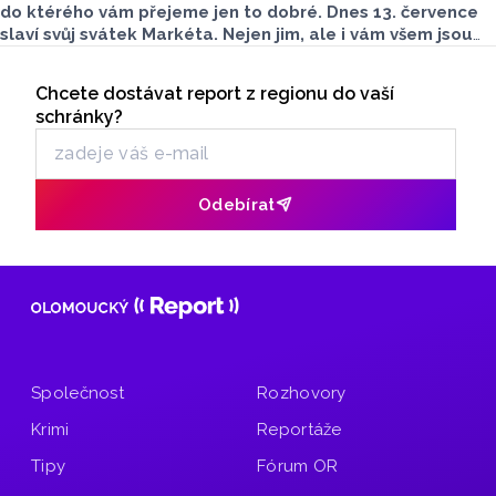
do ktérého vám přejeme jen to dobré. Dnes 13. července
slaví svůj svátek Markéta. Nejen jim, ale i vám všem jsou
určeny dnešní horoskopy.
Seriály
Chcete dostávat report z regionu do vaší
Odběr newsletteru
schránky?
Odebírat
Společnost
Rozhovory
Krimi
Reportáže
Tipy
Fórum OR