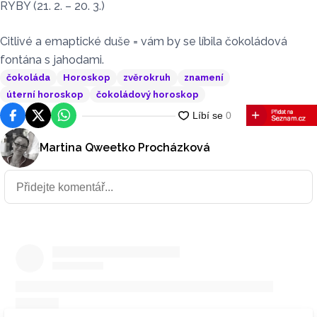
RYBY (21. 2. – 20. 3.)
Citlivé a emaptické duše = vám by se líbila čokoládová
fontána s jahodami.
čokoláda
Horoskop
zvěrokruh
znamení
úterní horoskop
čokoládový horoskop
Facebook
Platforma X
WhatsApp
Martina Qweetko Procházková