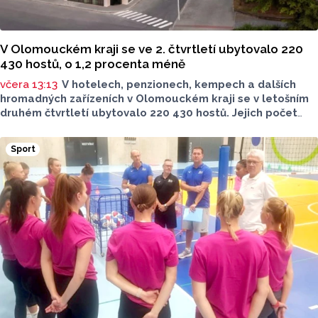
V Olomouckém kraji se ve 2. čtvrtletí ubytovalo 220
430 hostů, o 1,2 procenta méně
včera 13:13
V hotelech, penzionech, kempech a dalších
hromadných zařízeních v Olomouckém kraji se v letošním
druhém čtvrtletí ubytovalo 220 430 hostů. Jejich počet
meziročně klesl o 1,2 procenta. Podle statistik však
přibylo ubytovaných cizinců, kterých bylo 45 548,
Sport
meziročně o 9,1 procenta více. Naopak domácích hostů
v regionu ubylo, kraj v tomto období navštívilo 174 882
turistů, což bylo meziročně o 3,6 procenta méně. Celkový
počet přenocování v kraji klesl o 4,7 procenta. Údaje
dnes zveřejnil Český statistický úřad (ČSÚ).