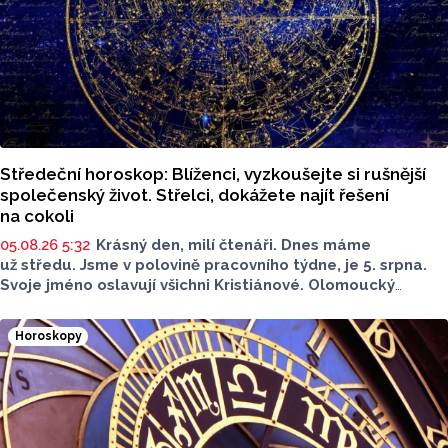
Středeční horoskop: Blíženci, vyzkoušejte si rušnější
společenský život. Střelci, dokážete najít řešení
na cokoli
05.08.26 5:32
Krásný den, milí čtenáři. Dnes máme
už středu. Jsme v polovině pracovního týdne, je 5. srpna.
Svoje jméno oslavují všichni Kristiánové. Olomoucký
Report pro vás má další díl z pravidelné rubriky Horoskopy.
Jaký bude dnešní den?
Horoskopy