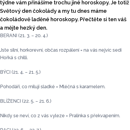
týdne vám přinášíme trochu jiné horoskopy. Je totiž
Světový den čokolády a my tu dnes máme
čokoládově laděné horoskopy. Přečtěte si ten váš
a mějte hezký den.
BERANI (21. 3. – 20. 4.)
Jste silní, horkorevní, občas rozpálení = na vás nejvíc sedí
Hořká s chilli.
BÝCI (21. 4. – 21. 5.)
Pohodáři, co milují sladké = Mléčná s karamelem.
BLÍŽENCI (22. 5. – 21. 6.)
Nikdy se neví, co z vás vyleze = Pralinka s překvapením.