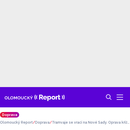
Doprava
Olomoucký Report
Doprava
Tramvaje se vrací na Nové Sady. Oprava kříže
ní na Švýcarském nábřeží finišuje