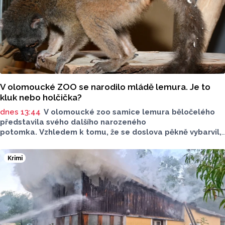
V olomoucké ZOO se narodilo mládě lemura. Je to
kluk nebo holčička?
dnes 13:44
V olomoucké zoo samice lemura běločelého
představila svého dalšího narozeného
potomka. Vzhledem k tomu, že se doslova pěkně vybarvil,
je téměř jisté, že se jedná o samce. Samice totiž bývají
hnědé, případně hnědošedé, zato samci se pyšní bílým
Krimi
zbarvením hlavy.