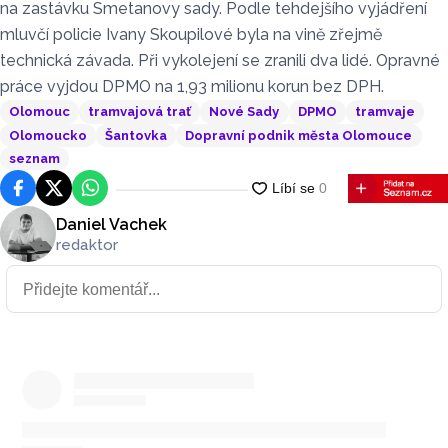
na zastávku Smetanovy sady. Podle tehdejšího vyjádření
mluvčí policie Ivany Skoupilové byla na vině zřejmě
technická závada. Při vykolejení se zranili dva lidé. Opravné
práce vyjdou DPMO na 1,93 milionu korun bez DPH.
Olomouc
tramvajová trať
Nové Sady
DPMO
tramvaje
Olomoucko
Šantovka
Dopravní podnik města Olomouce
seznam
Facebook
Platforma X
WhatsApp
Daniel Vachek
redaktor