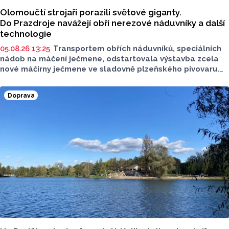
Olomoučtí strojaři porazili světové giganty.
Do Prazdroje navážejí obří nerezové náduvníky a další
technologie
05.08.26 13:25
Transportem obřích náduvníků, speciálních
nádob na máčení ječmene, odstartovala výstavba zcela
nové máčírny ječmene ve sladovně plzeňského pivovaru.
Materiál vyrobila a převezla olomoucká firma PROJECT
MALT, která dokázala v úterý 4. srpna úspěšně převézt
Doprava
z Olomouce v pořadí již čtvrtá masivní vlna přepravy
nadměrných nákladů s
nerezovými náduvníky.