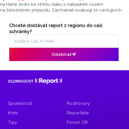
na Hané došlo ke střetu vlaku s nákladním vozem
na železničním přejezdu. Záchranáři evakuují 20 cestujících.
Seriály
Chcete dostávat report z regionu do vaší
Odběr newsletteru
schránky?
Odebírat
Společnost
Rozhovory
Krimi
Reportáže
Tipy
Fórum OR