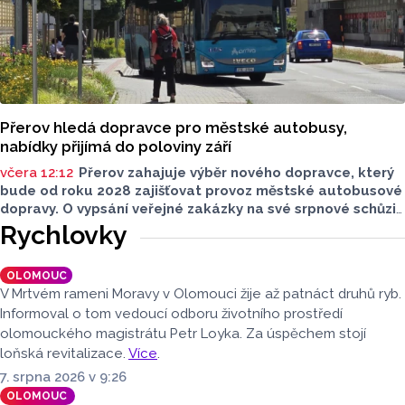
Přerov hledá dopravce pro městské autobusy,
nabídky přijímá do poloviny září
včera 12:12
Přerov zahajuje výběr nového dopravce, který
bude od roku 2028 zajišťovat provoz městské autobusové
dopravy. O vypsání veřejné zakázky na své srpnové schůzi
rozhodli radní. Smlouva s vybraným dopravcem bude
Rychlovky
uzavřena na deset let a zajistí dopravní obslužnost města
nad rámec regionálních linek objednávaných Olomouckým
OLOMOUC
krajem.
V Mrtvém rameni Moravy v Olomouci žije až patnáct druhů ryb.
Informoval o tom vedoucí odboru životního prostředí
olomouckého magistrátu Petr Loyka. Za úspěchem stojí
loňská revitalizace.
Více
.
7. srpna 2026 v 9:26
OLOMOUC