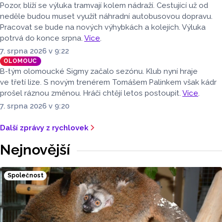
Pozor, blíží se výluka tramvají kolem nádraží. Cestující už od
neděle budou muset využít náhradní autobusovou dopravu.
Pracovat se bude na nových výhybkách a kolejích. Výluka
potrvá do konce srpna.
Více
.
7. srpna 2026 v 9:22
OLOMOUC
B-tým olomoucké Sigmy začalo sezónu. Klub nyní hraje
ve třetí lize. S novým trenérem Tomášem Palinkem však kádr
prošel ráznou změnou. Hráči chtějí letos postoupit.
Více
.
7. srpna 2026 v 9:20
Další zprávy z rychlovek
Nejnovější
Společnost