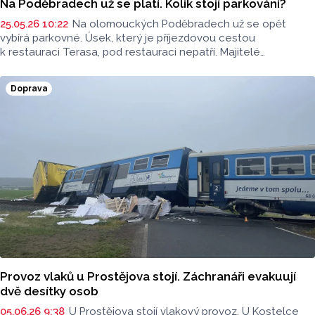
Na Poděbradech už se platí. Kolik stojí parkování?
25.05.26 10:22
Na olomouckých Poděbradech už se opět
vybírá parkovné. Úsek, který je příjezdovou cestou
k restauraci Terasa, pod restauraci nepatří. Majitelé
příjezdové cesty letos vybírají parkovné 120 korun na den.
Doprava
Provoz vlaků u Prostějova stojí. Záchranáři evakuují
dvě desítky osob
05.06.26 9:38
U Prostějova stojí vlakový provoz. U Kostelce