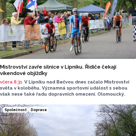
Mistrovství zavře silnice v Lipníku. Řidiče čekají
víkendové objížďky
včera 8:31
V Lipníku nad Bečvou dnes začalo Mistrovství
světa v koloběhu. Významná sportovní událost s sebou
však nese také řadu dopravních omezení. Olomoucký
Report má pro vás stručný přehled. Na kterých místech
si dát pozor?
Společnost
Doprava