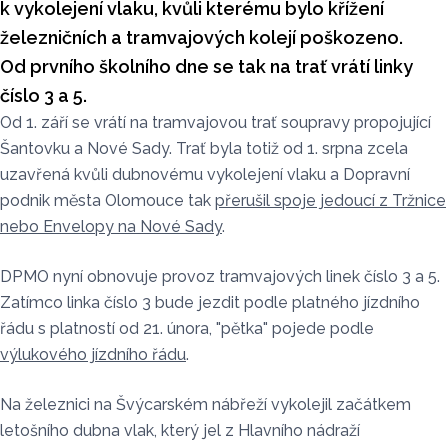
k vykolejení vlaku, kvůli kterému bylo křížení
železničních a tramvajových kolejí poškozeno.
Od prvního školního dne se tak na trať vrátí linky
číslo 3 a 5.
Od 1. září se vrátí na tramvajovou trať soupravy propojující
Šantovku a Nové Sady. Trať byla totiž od 1. srpna zcela
uzavřená kvůli dubnovému vykolejení vlaku a Dopravní
podnik města Olomouce tak
přerušil spoje jedoucí z Tržnice
nebo Envelopy na Nové Sady
.
DPMO nyní obnovuje provoz tramvajových linek číslo 3 a 5.
Zatímco linka číslo 3 bude jezdit podle platného jízdního
řádu s platností od 21. února, "pětka" pojede podle
výlukového jízdního řádu
.
Na železnici na Švýcarském nábřeží vykolejil začátkem
letošního dubna vlak, který jel z Hlavního nádraží