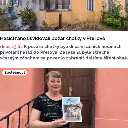
Hasiči ráno likvidovali požár chatky v Přerově
dnes 13:01
K požáru chatky byli dnes v ranních hodinách
přivoláni hasiči do Přerova. Zasažena byla střecha,
včasným zásahem se povedlo zabránit dalšímu šíření ohně.
Společnost