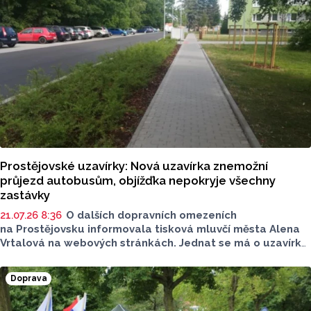
Prostějovské uzavírky: Nová uzavírka znemožní
průjezd autobusům, objížďka nepokryje všechny
zastávky
21.07.26 8:36
O dalších dopravních omezeních
na Prostějovsku informovala tisková mluvčí města Alena
Vrtalová na webových stránkách. Jednat se má o uzavírku
dvou silnic, jedná se o komunikaci v Tištíně a komunikaci
ve Služíně i ulice Krokova, Česká a Ruská. Nově začíná
Doprava
také uzavírka silnice II/367. Máme pro vás přehled
dopravních informací.