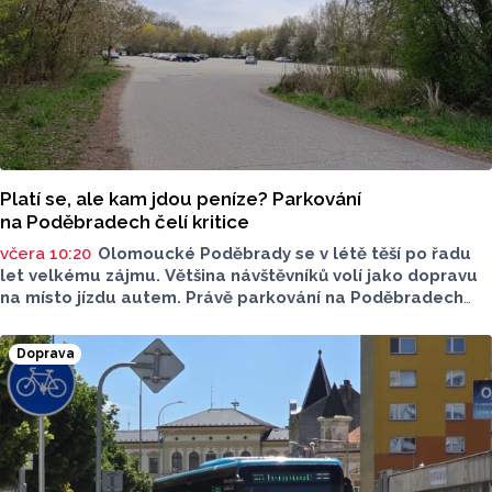
Platí se, ale kam jdou peníze? Parkování
na Poděbradech čelí kritice
včera 10:20
Olomoucké Poděbrady se v létě těší po řadu
let velkému zájmu. Většina návštěvníků volí jako dopravu
na místo jízdu autem. Právě parkování na Poděbradech
je mnoho let tématem, které mezi veřejností rezonuje.
Na konci června vznikla na Facebooku stránka s názvem
Doprava
Poděbrady bez závor a nelegálního parkovného, která
upozorňuje na nevyhovujcí situaci s parkováním
u oblíbeného olomouckého letoviska. Za iniciativou stojí
zastupitel města Olomouce, na jeho přání nebudeme
uvádět jeho identitu.