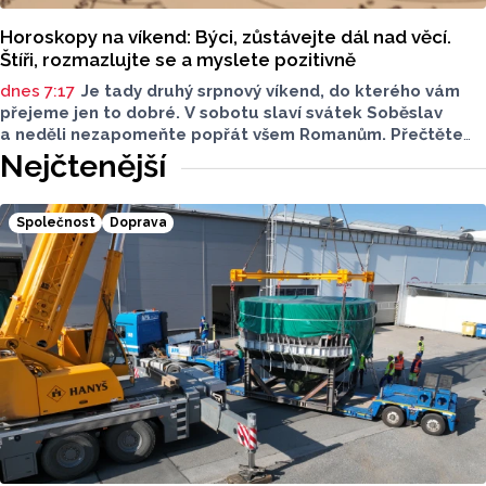
Horoskopy na víkend: Býci, zůstávejte dál nad věcí.
Štíři, rozmazlujte se a myslete pozitivně
dnes 7:17
Je tady druhý srpnový víkend, do kterého vám
přejeme jen to dobré. V sobotu slaví svátek Soběslav
a neděli nezapomeňte popřát všem Romanům. Přečtěte
si svůj horoskop a mějte pěkný víkend.
Nejčtenější
Společnost
Doprava