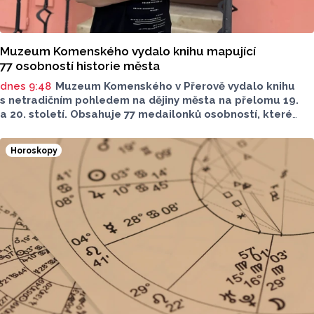
Muzeum Komenského vydalo knihu mapující
77 osobností historie města
dnes 9:48
Muzeum Komenského v Přerově vydalo knihu
s netradičním pohledem na dějiny města na přelomu 19.
a 20. století. Obsahuje 77 medailonků osobností, které
se na jeho rozvoji významně podílely. Jejich životní příběhy
jsou doplněny dobovými snímky. Podle autorky publikace
Horoskopy
Šárky Krákorové Pajůrkové tomu předcházelo 13 let
pátrání po jejich osudech. Kniha vychází u příležitosti
letošního 770. výročí povýšení Přerova na královské město,
sdělila ČTK mluvčí radnice Lenka Chalupová.