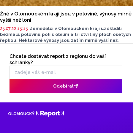
Žně v Olomouckém kraji jsou v polovině, výnosy mírně
vyšší než loni
25.07.22 15:15
Zemědělci v Olomouckém kraji už sklidili
bezmála polovinu polí s obilím a tři čtvrtiny ploch osetých
řepkou. Hektarové výnosy jsou zatím mírně vyšší než
na konci loňské sklizně, vyplývá z údajů ministerstva
Seriály
zemědělství.
Chcete dostávat report z regionu do vaší
Odběr newsletteru
schránky?
Odebírat