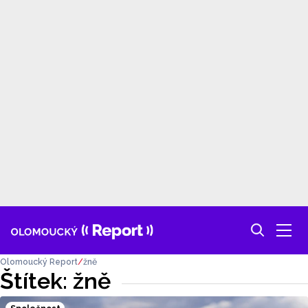
Olomoucký Report
žně
Štítek: žně