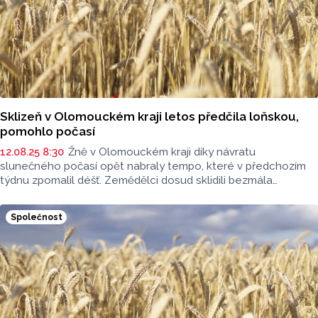
Sklizeň v Olomouckém kraji letos předčila loňskou,
pomohlo počasí
12.08.25 8:30
Žně v Olomouckém kraji díky návratu
slunečného počasí opět nabraly tempo, které v předchozím
týdnu zpomalil déšť. Zemědělci dosud sklidili bezmála
85 procent polí s obilím a 98 procent ploch osetých řepkou.
Průměrné výnosy jsou u obilí i řepky vyšší než loni, kdy sklizeň
Společnost
v kraji skončila v polovině srpna. Vyplývá to z údajů, které
dnes zveřejnilo ministerstvo zemědělství.