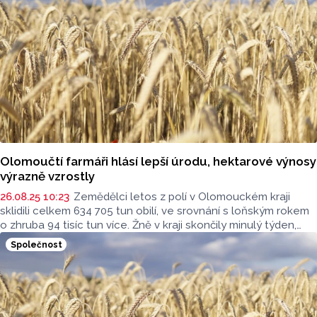
v posledních dnech zpomalilo deštivé počasí.
Olomoučtí farmáři hlásí lepší úrodu, hektarové výnosy
výrazně vzrostly
26.08.25 10:23
Zemědělci letos z polí v Olomouckém kraji
sklidili celkem 634 705 tun obilí, ve srovnání s loňským rokem
o zhruba 94 tisíc tun více. Žně v kraji skončily minulý týden,
hektarové výnosy jsou v meziročním srovnání vyšší u obilí
Společnost
i řepky. Začátek sklizně v kraji zbrzdilo deštivé počasí, žně
nakonec skončily zhruba ve stejnou dobu jako loni. Vyplývá
to z údajů, které dnes zveřejnilo ministerstvo zemědělství
(MZe).