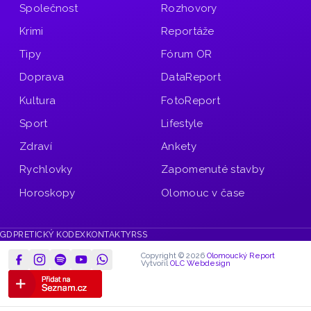
Společnost
Rozhovory
Krimi
Reportáže
Tipy
Fórum OR
Doprava
DataReport
Kultura
FotoReport
Sport
Lifestyle
Zdraví
Ankety
Rychlovky
Zapomenuté stavby
Horoskopy
Olomouc v čase
GDPR
ETICKÝ KODEX
KONTAKTY
RSS
Copyright © 2026
Olomoucký Report
Vytvořil
OLC Webdesign