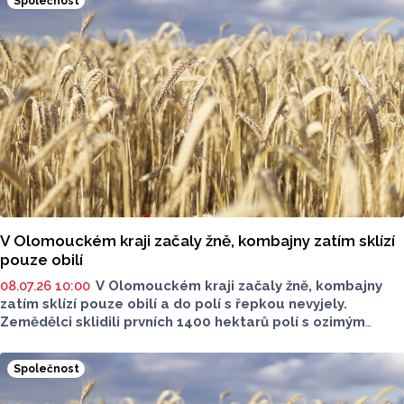
Společnost
V Olomouckém kraji začaly žně, kombajny zatím sklízí
pouze obilí
08.07.26 10:00
V Olomouckém kraji začaly žně, kombajny
zatím sklízí pouze obilí a do polí s řepkou nevyjely.
Zemědělci sklidili prvních 1400 hektarů polí s ozimým
ječmenem. V kraji je obilovinami oseto celkem 85 281
hektarů polí, meziročně o 3500 méně. Na dalších 21 422
Společnost
hektarech polí letos roste řepka. Vyplývá to z údajů, které
dnes zveřejnilo ministerstvo zemědělství. Začátek sklizně