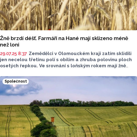
Žně brzdí déšť. Farmáři na Hané mají sklizeno méně
než loni
29.07.25 8:37
Zemědělci v Olomouckém kraji zatím sklidili
jen necelou třetinu polí s obilím a zhruba polovinu ploch
osetých řepkou. Ve srovnání s loňským rokem mají žně
kvůli deštivému počasí značné zpožděni. Loni touto dobou
měli farmáři v kraji sklizeno 88 procent obilí a takřka
Společnost
veškerou řepku. Vyplývá to ze statistik, které dnes
zveřejnilo ministerstvo zemědělství (MZe).