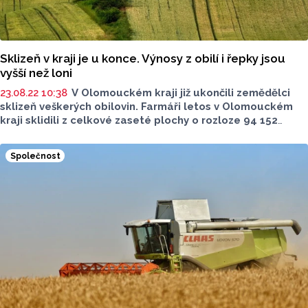
Sklizeň v kraji je u konce. Výnosy z obilí i řepky jsou
vyšší než loni
23.08.22 10:38
V Olomouckém kraji již ukončili zemědělci
sklizeň veškerých obilovin. Farmáři letos v Olomouckém
kraji sklidili z celkové zaseté plochy o rozloze 94 152
hektarů celkem 629 620 tun obilí při průměrném
hektarovém výnosu 6,69 tuny
.
Společnost