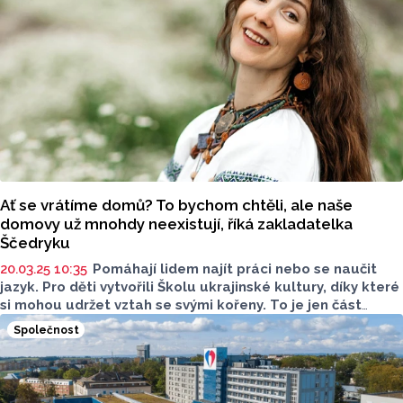
Ať se vrátíme domů? To bychom chtěli, ale naše
domovy už mnohdy neexistují, říká zakladatelka
Ščedryku
20.03.25 10:35
Pomáhají lidem najít práci nebo se naučit
jazyk. Pro děti vytvořili Školu ukrajinské kultury, díky které
si mohou udržet vztah se svými kořeny. To je jen část
činnosti Ščedryku, Společenství Ukrajinců Olomouckého
Společnost
kraje. Vznikl z lidí, kteří pomáhali už od chvíle, kdy Rusko
rozpoutalo plnohodnotnou válku na Ukrajině. O jeho
fungování jsme hovořili se zakladatelkou Ščedryku,
Yuliyou Krasylenko, která pracuje na Katedře