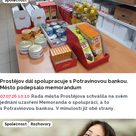
Společnost
Prostějov dál spolupracuje s Potravinovou bankou.
Město podepsalo memorandum
07.07.26 10:10
Rada města Prostějova schválila na svém
jednání uzavření Memoranda o spolupráci, a to
s Potravinovou bankou. V minulosti již obě strany
spolupracovaly. Cílem navazující spolupráce má být
zejména další rozvoj v oblasti distribuce potravinové
Společnost
Rozhovory
pomoci na území města. Projekt podpoří občany
v nepříznivé životní situaci.