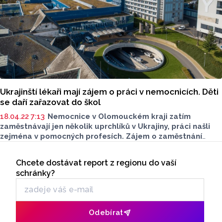
biotechnologie UP už od roku 2017.
Ukrajinští lékaři mají zájem o práci v nemocnicích. Děti
se daří zařazovat do škol
18.04.22 7:13
Nemocnice v Olomouckém kraji zatím
zaměstnávají jen několik uprchlíků v Ukrajiny, práci našli
zejména v pomocných profesích. Zájem o zaměstnání
v nemocnicích mají ale i ukrajinští lékaři, musí ovšem
Seriály
nejprve splnit podmínky pro vykonávání této náročné
Chcete dostávat report z regionu do vaší
Odběr newsletteru
profese v ČR. V kraji se daří děti ukrajinských uprchlíků
schránky?
zařazovat do škol, vyplývá z ankety ČTK.
Odebírat