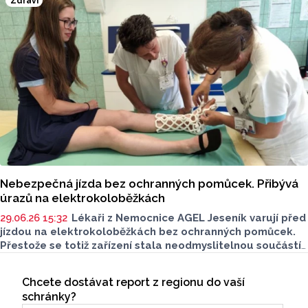
Zdraví
Nebezpečná jízda bez ochranných pomůcek. Přibývá
úrazů na elektrokoloběžkách
29.06.26 15:32
Lékaři z Nemocnice AGEL Jeseník varují před
jízdou na elektrokoloběžkách bez ochranných pomůcek.
Přestože se totiž zařízení stala neodmyslitelnou součástí
městské dopravy, jejich rostoucí obliba má i stinnou
Seriály
stránku. Podle lékařů každým rokem úrazů
Chcete dostávat report z regionu do vaší
Odběr newsletteru
z elektrokoloběžek přibývá. V letních měsících roste počet
schránky?
zranění skokově.