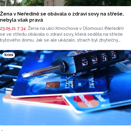
Žena v Neředíně se obávala o zdraví sovy na střeše,
nebyla však pravá
23.05.21 7:34
Žena na ulici Kmochova v Olomouci (Neředín)
se ve středu obávala o zdraví sovy, která seděla na střeše
bytového domu. Jak se ale ukázalo, strach byl zbytečný,
jednalo se o maketu.
Krimi