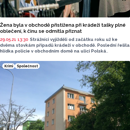
Žena byla v obchodě přistižena při krádeži tašky plné
oblečení, k činu se odmítla přiznat
29.05.21 13:30
Strážníci vyjížděli od začátku roku už ke
dvěma stovkám případů krádeží v obchodě. Poslední řešila
hlídka policie v obchodním domě na ulici Polská
v Olomouci. Žena si z obchodu chtěla odnést tašku plnou
oblečení, ale při odchodu byla přistižena ochrankou.
Krimi
Společnost
Ke krádeži se však odmítla přiznat. Jediné, s čím neměla
problém, bylo to, že věc bude oznámena správnímu
orgánu k dalšímu šetření.