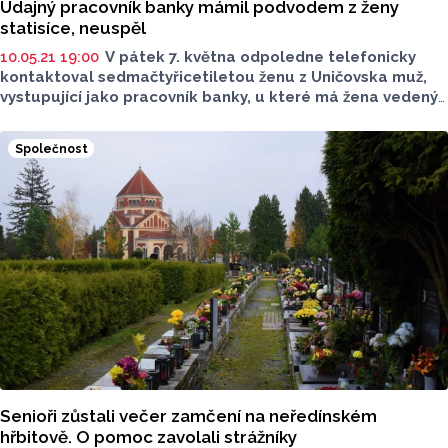
Údajný pracovník banky mámil podvodem z ženy
statisíce, neuspěl
10.05.21 19:00
V pátek 7. května odpoledne telefonicky
kontaktoval sedmačtyřicetiletou ženu z Uničovska muž,
vystupující jako pracovník banky, u které má žena vedený
bankovní účet. Volající měl ženě sdělit, že zřejmě došlo
k napadení jejího účtu. Pod touto záminkou ji přesvědčil
Společnost
k odeslání dvou plateb v celkové výši 200 tisíc korun
na jím uvedený účet.
Senioři zůstali večer zamčení na neředínském
hřbitově. O pomoc zavolali strážníky