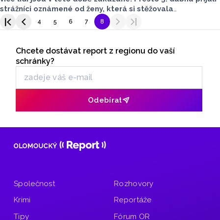
strážníci oznámené od ženy, která si stěžovala
na probíhající koncert. Žena tvrdila, že z ubytovny
4
5
6
7
8
na Černé cestě se ozývá živá hudba.
Seriály
Chcete dostávat report z regionu do vaší
Odběr newsletteru
schránky?
Odebírat
Společnost
Rozhovory
Krimi
Reportáže
Tipy
Fórum OR