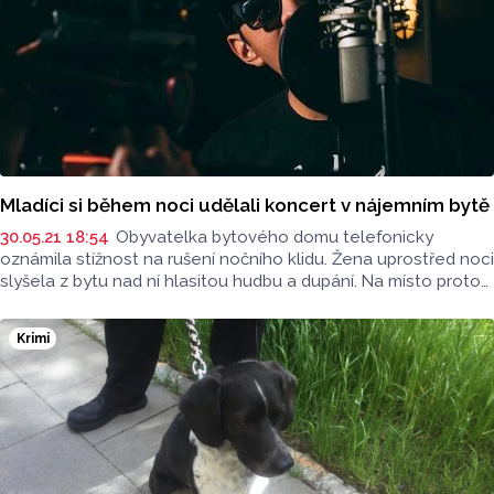
policistům po příjezdu na místo sdělila, že její syn
jí demoluje byt, je značně podnapilý, agresivní a má sklony
k sebepoškozování.
Mladíci si během noci udělali koncert v nájemním bytě
30.05.21 18:54
Obyvatelka bytového domu telefonicky
oznámila stížnost na rušení nočního klidu. Žena uprostřed noci
slyšela z bytu nad ní hlasitou hudbu a dupání. Na místo proto
vyjela hlídka policie, aby událost prověřila.
Krimi