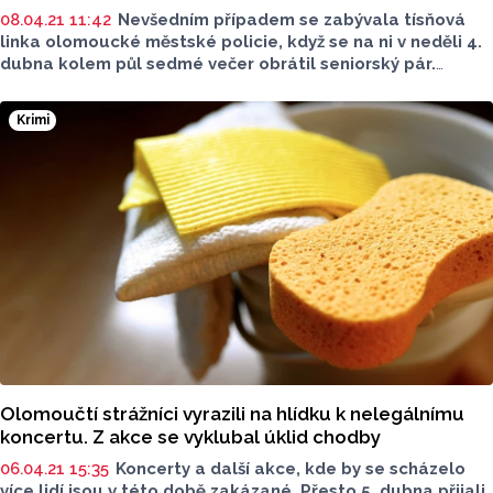
08.04.21 11:42
Nevšedním případem se zabývala tísňová
linka olomoucké městské policie, když se na ni v neděli 4.
dubna kolem půl sedmé večer obrátil seniorský pár.
„Senioři do telefonu sdělili, že se nachází na ústředním
hřbitově v Neředíně a nemůžou se dostat ven, protože jsou
Krimi
zde uzamčeny vstupní brány a jsou už prý ve věku, kdy
nebudou přelézat zdi,“ uvedl mluvčí Městská policie
Olomouc Petr Čunderle.
Olomoučtí strážníci vyrazili na hlídku k nelegálnímu
koncertu. Z akce se vyklubal úklid chodby
06.04.21 15:35
Koncerty a další akce, kde by se scházelo
více lidí jsou v této době zakázané. Přesto 5. dubna přijali