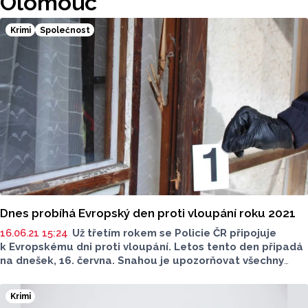
Olomouc
Krimi
Společnost
Dnes probíhá Evropský den proti vloupání roku 2021
16.06.21 15:24
Už třetím rokem se Policie ČR připojuje
k Evropskému dni proti vloupání. Letos tento den připadá
na dnešek, 16. června. Snahou je upozorňovat všechny
občany, že je důležité si chránit svůj majetek.
Krimi