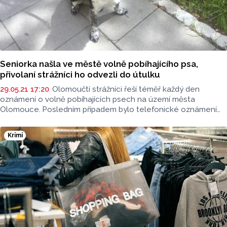
Seniorka našla ve městě volně pobíhajícího psa,
přivolaní strážníci ho odvezli do útulku
29.05.21 17:20
Olomoučtí strážníci řeší téměř každý den
oznámení o volně pobíhajících psech na území města
Olomouce. Posledním případem bylo telefonické oznámení
od seniorky, která našla pejska na ulici Brněnská.
Krimi