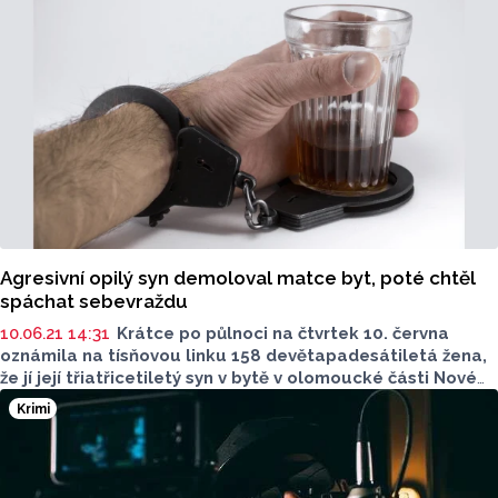
Agresivní opilý syn demoloval matce byt, poté chtěl
spáchat sebevraždu
10.06.21 14:31
Krátce po půlnoci na čtvrtek 10. června
oznámila na tísňovou linku 158 devětapadesátiletá žena,
že jí její třiatřicetiletý syn v bytě v olomoucké části Nové
Sady rozbíjí nábytek. Operátorovi také sdělila, že jí
Krimi
neublížil, ale ona se jej bojí a počká na policisty před
domem. Na místo byly vyslány dostupné hlídky, hlídka
obvodního oddělení Olomouc 2 a dvě hlídky
pohotovostního a eskortního oddělení. Oznamovatelka