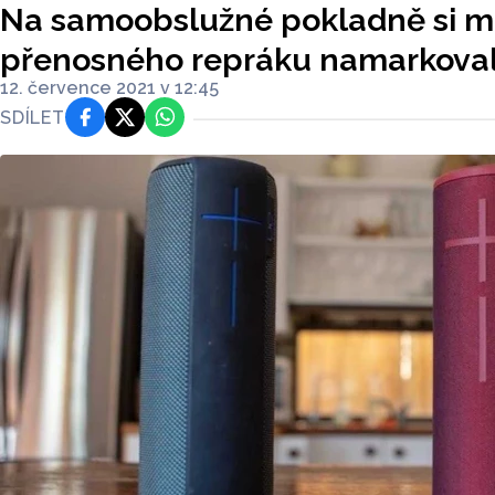
Na samoobslužné pokladně si m
přenosného repráku namarkoval
12. července 2021 v 12:45
SDÍLET
Facebook
Platforma X
WhatsApp