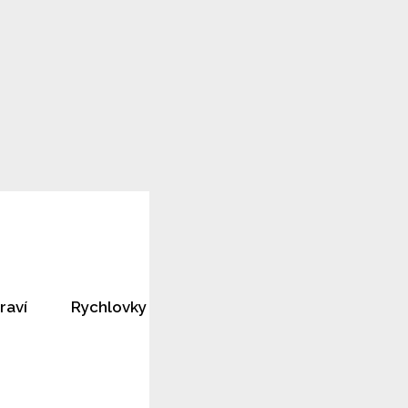
raví
Rychlovky
Horoskopy
Rozhovory