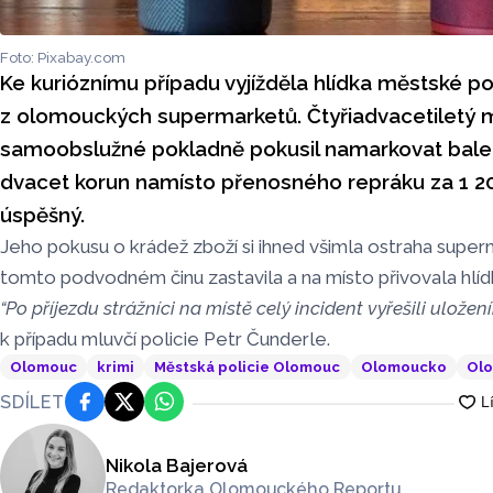
Foto: Pixabay.com
Ke kurióznímu případu vyjížděla hlídka městské po
z olomouckých supermarketů. Čtyřiadvacetiletý 
samoobslužné pokladně pokusil namarkovat bale
dvacet korun namísto přenosného repráku za 1 2
úspěšný.
Jeho pokusu o krádež zboží si ihned všimla ostraha superm
tomto podvodném činu zastavila a na místo přivovala hlíd
“Po příjezdu strážníci na místě celý incident vyřešili ulože
k případu mluvčí policie Petr Čunderle.
Olomouc
krimi
Městská policie Olomouc
Olomoucko
Olo
SDÍLET
Facebook
Platforma X
WhatsApp
Nikola Bajerová
Redaktorka Olomouckého Reportu