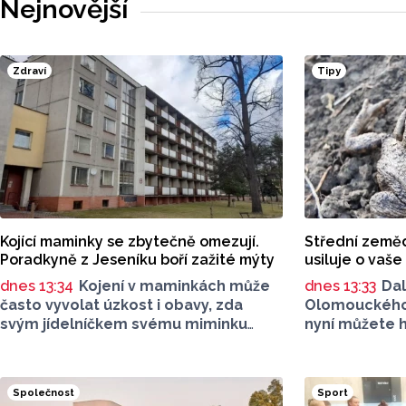
Nejnovější
Zdraví
Tipy
Kojící maminky se zbytečně omezují.
Střední zeměd
Poradkyně z Jeseníku boří zažité mýty
usiluje o vaše
dnes 13:34
Kojení v maminkách může
dnes 13:33
Dal
často vyvolat úzkost i obavy, zda
Olomouckého k
svým jídelníčkem svému miminku
nyní můžete 
neublíží. Nejčastějším zdrojem stresu
představíme 
bývají zastaralé rady o nutnosti
z kategorie: 
radikálního omezování jídelníčku,
v oblasti živo
Společnost
Sport
vyhýbání se nadýmavým potravinám
je Střední ze