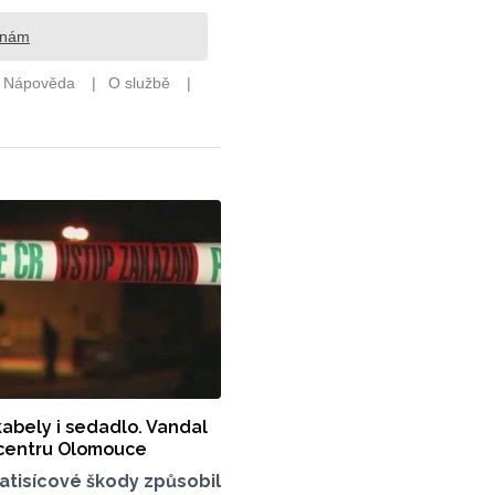
kabely i sedadlo. Vandal
v centru Olomouce
atisícové škody způsobil