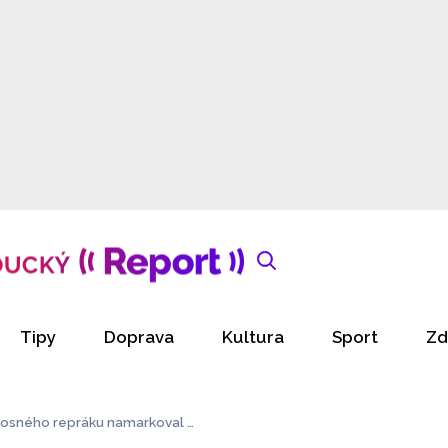
Tipy
Doprava
Kultura
Sport
Zd
nosného repráku namarkoval b