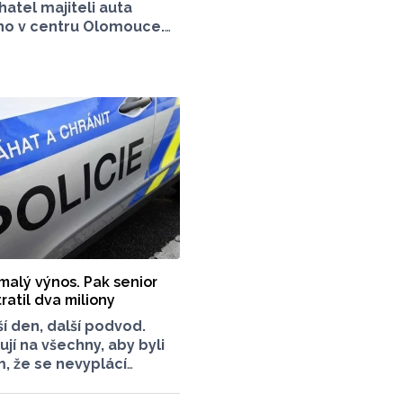
atel majiteli auta
o v centru Olomouce.
 autě vyřádil jak zvenku,
dálost vyšetřovali
icisté a v ranních
 informovala tisková
Šafářová. Pachateli hrozí
 malý výnos. Pak senior
atil dva miliony
ší den, další podvod.
ují na všechny, aby byli
m, že se nevyplácí
nak než přes svou banku,
přesvědčil senior