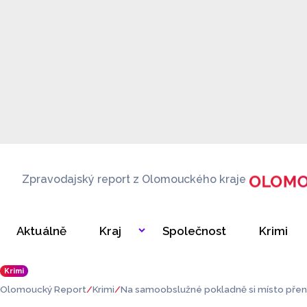
Zpravodajský report z Olomouckého kraje
Aktuálně
Kraj
Společnost
Krimi
Krimi
Olomoucký Report
Krimi
Na samoobslužné pokladně si místo pře
alení mrkve