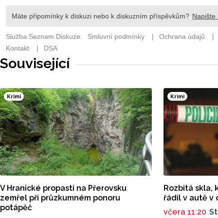
Související
Krimi
Krimi
V Hranické propasti na Přerovsku
Rozbitá skla, 
zemřel při průzkumném ponoru
řádil v autě 
potápěč
včera 11:20
St