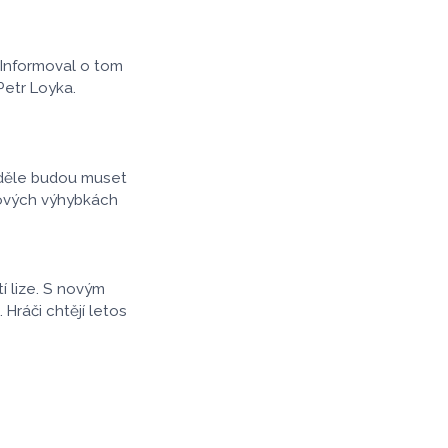
tálo ho to však zhruba
olicisté radí, abyste
estic pečlivě
 Informoval o tom
Petr Loyka.
neděle budou muset
nových výhybkách
í lize. S novým
ráči chtějí letos