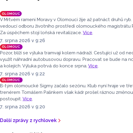
cizí věci.
z Olomouce. S
dva miliony. P
OLOMOUC
si nabídky inv
V Mrtvém rameni Moravy v Olomouci žije až patnáct druhů ryb.
zkontrolovali.
vedoucí odboru životního prostředí olomouckého magistrátu 
Za úspěchem stojí loňská revitalizace.
Více
.
7. srpna 2026 v 9:26
OLOMOUC
Pozor, blíží se výluka tramvají kolem nádraží. Cestující už od 
využít náhradní autobusovou dopravu. Pracovat se bude na 
a kolejích. Výluka potrvá do konce srpna.
Více
.
7. srpna 2026 v 9:22
OLOMOUC
B-tým olomoucké Sigmy začalo sezónu. Klub nyní hraje ve třet
trenérem Tomášem Palinkem však kádr prošel ráznou změnou. H
postoupit.
Více
.
7. srpna 2026 v 9:20
Další zprávy z rychlovek