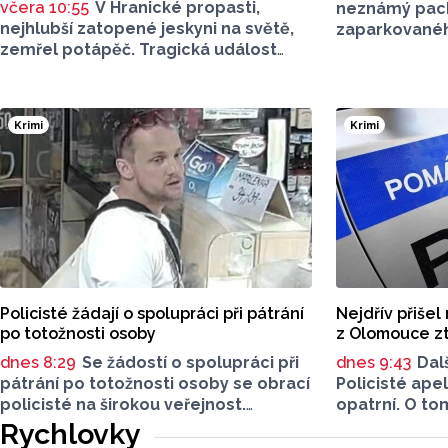
včera 10:55
V Hranické propasti,
neznámý pach
nejhlubší zatopené jeskyni na světě,
zaparkovanéh
zemřel potápěč. Tragická událost
Přes noc se na
se stala ve středu při průzkumném
tak zevnitř. U
ponoru, informovala dnes
olomoučtí pol
na sociální síti Speleologická
hodinách o ní
Krimi
Krimi
záchranná služba. Tělo bylo
mluvčí Marie 
vyzvednuto v noci na dnešek
i vězení.
z hloubky 186 metrů. Na případ
upozornil server Novinky.cz. Policie
případ vyšetřuje pro trestný čin
usmrcení z nedbalosti, řekla dnes
ČTK policejní mluvčí Miluše Zajícová.
Muž byl letecký záchranář, speleo
potápěč a hasič z centrální hasičské
Policisté žádají o spolupráci při pátrání
Nejdřív přišel
stanice v Kladně, uvedli
po totožnosti osoby
z Olomouce ztr
na sociální síti středočeští hasiči.
dnes 8:29
Se žádostí o spolupráci při
dnes 9:43
Dal
pátrání po totožnosti osoby se obrací
Policisté apel
policisté na širokou veřejnost.
opatrní. O to
Hledaný muž by totiž mohl přispět
investovat ji
Rychlovky
k objasnění trestnéh činu poškození
se tentokrát 