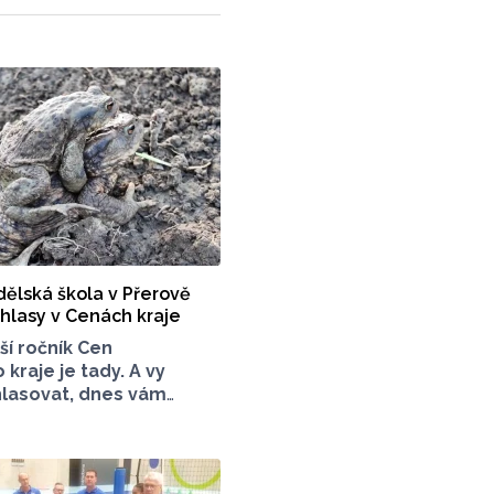
ělská škola v Přerově
 hlasy v Cenách kraje
ší ročník Cen
raje je tady. A vy
hlasovat, dnes vám
dalšího kanditáta
Cena veřejnosti za přínos
tního prostředí. Toto
mědělská škola