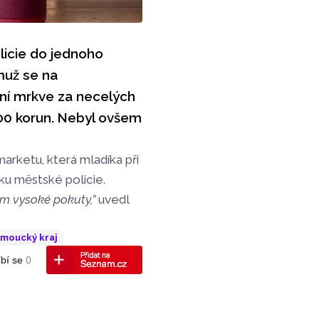
licie do jednoho
muž se na
ní mrkve za necelých
00 korun. Nebyl ovšem
arketu, která mladíka při
ku městské policie.
ním vysoké pokuty,”
uvedl
moucký kraj