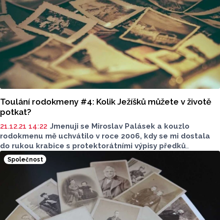
Toulání rodokmeny #4: Kolik Ježíšků můžete v životě
potkat?
21.12.21 14:22
Jmenuji se Miroslav Palásek a kouzlo
rodokmenu mě uchvátilo v roce 2006, kdy se mi dostala
do rukou krabice s protektorátními výpisy předků
a náhodně jsem získal již hotovou jednu celou větev mého
Společnost
rodu. A tak to začalo. Nyní se jednou měsíčně o svá patrání
a objevy podělím s vámi.