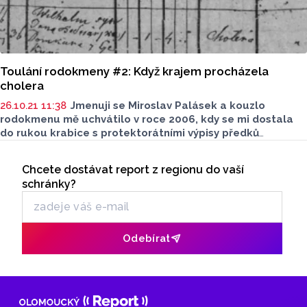
Toulání rodokmeny #2: Když krajem procházela
cholera
26.10.21 11:38
Jmenuji se Miroslav Palásek a kouzlo
rodokmenu mě uchvátilo v roce 2006, kdy se mi dostala
do rukou krabice s protektorátními výpisy předků
a náhodně jsem získal již hotovou jednu celou větev mého
Seriály
rodu. A tak to začalo. Nyní se jednou měsíčně o svá patrání
Chcete dostávat report z regionu do vaší
Odběr newsletteru
a objevy podělím s vámi.
schránky?
Odebírat