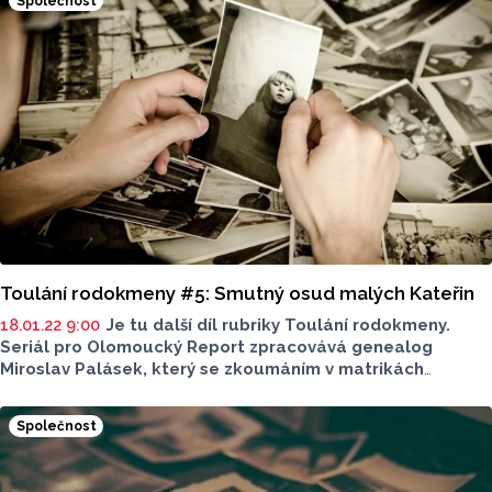
Společnost
Toulání rodokmeny #5: Smutný osud malých Kateřin
18.01.22 9:00
Je tu další díl rubriky Toulání rodokmeny.
Seriál pro Olomoucký Report zpracovává genealog
Miroslav Palásek, který se zkoumáním v matrikách
a hledáním předků zabývá od roku 2006. Nyní se jednou
měsíčně o svá patrání a objevy podělí s vámi.
Společnost