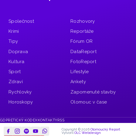
Společnost
Rozhovory
Krimi
Reportáže
Tipy
Fórum OR
Doprava
DataReport
Kultura
FotoReport
Sport
Lifestyle
Zdraví
Ankety
Rychlovky
Zapomenuté stavby
Horoskopy
Olomouc v čase
GDPR
ETICKÝ KODEX
KONTAKTY
RSS
Copyright © 2026
Olomoucký Report
Vytvořil
OLC Webdesign