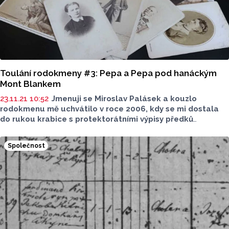
Toulání rodokmeny #3: Pepa a Pepa pod hanáckým
Mont Blankem
23.11.21 10:52
Jmenuji se Miroslav Palásek a kouzlo
rodokmenu mě uchvátilo v roce 2006, kdy se mi dostala
do rukou krabice s protektorátními výpisy předků
a náhodně jsem získal již hotovou jednu celou větev mého
rodu. A tak to začalo. Nyní se jednou měsíčně o svá patrání
Společnost
a objevy podělím s vámi.