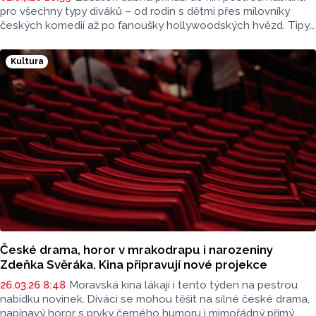
pro všechny typy diváků – od rodin s dětmi přes milovníky
českých komedií až po fanoušky hollywoodských hvězd. Tipy
na aktuální premiéry představil v rozhovoru s Lukášem
Kobzou pro Radio Haná filmový expert Radek Kreuziger
Kultura
z Premiere Cinemas Olomouc.
České drama, horor v mrakodrapu i narozeniny
Zdeňka Svěráka. Kina připravují nové projekce
26.03.26 8:48
Moravská kina lákají i tento týden na pestrou
nabídku novinek. Diváci se mohou těšit na silné české drama,
napínavý horor s prvky černého humoru i mimořádný přímý