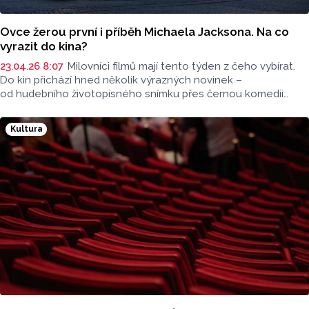
Ovce žerou první i příběh Michaela Jacksona. Na co
vyrazit do kina?
23.04.26 8:07
Milovníci filmů mají tento týden z čeho vybírat.
Do kin přichází hned několik výrazných novinek –
od hudebního životopisného snímku přes černou komedii
až po českou satiru. Přehled premiér představil na vlnách
rádia Haná filmový expert Jan Tománek z olomouckého kina
Kultura
Metropol.