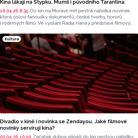
Kina lákají na Stypku, Mumii i původního Tarantina
16.04.26 8:35
Do kin na Moravě míří pestrá nabídka novinek,
která osloví fanoušky dokumentů, české tvorby, hororů
i rodinných filmů. Ve vysílání Radia Haná ji představil filmový
expert z Premiere Cinemas Olomouc Radek Kreuziger.
Kultura
Divadlo v kině i novinka se Zendayou. Jaké filmové
novinky servírují kina?
02.04.26 10:59
Začátek dubna přináší do kin pestrou nabídku