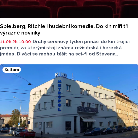
Spielberg, Ritchie i hudební komedie. Do kin míří tři
výrazné novinky
11.06.26 10:00
Druhý červnový týden přináší do kin trojici
premiér, za kterými stojí známá režisérská i herecká
jména. Diváci se mohou těšit na sci-fi od Stevena
Spielberga, špionážní thriller Guye Ritchieho i hudební
komedii s Paulem Ruddem. Novinky představil filmový
Kultura
expert olomouckého multiplexu Premiere Cinemas Radek
Kreuziger pro Radio Haná.