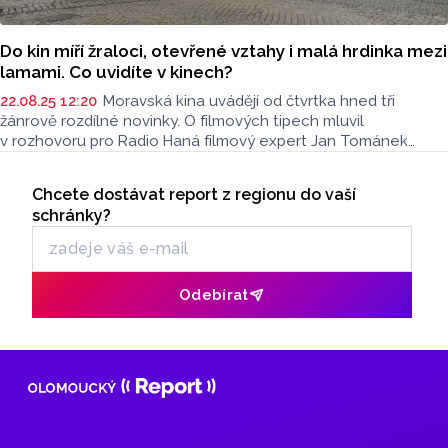
Do kin míří žraloci, otevřené vztahy i malá hrdinka mezi
lamami. Co uvidíte v kinech?
22.08.25 12:20
Moravská kina uvádějí od čtvrtka hned tři
žánrově rozdílné novinky. O filmových tipech mluvil
v rozhovoru pro Radio Haná filmový expert Jan Tománek
z olomouckého kina Metropol.
Seriály
Chcete dostávat report z regionu do vaší
Odběr newsletteru
schránky?
Odebírat