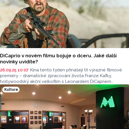
DiCaprio v novém filmu bojuje o dceru. Jaké další
novinky uvidíte?
26.09.25 10:07
Kina tento týden přinášejí tři výrazné filmové
premiéry – dramatické zpracování života Franze Kafky,
hollywoodský akční velkofilm s Leonardem DiCapriem
a rodinnou podívanou pro nejmenší diváky. V rozhovoru pro
Kultura
radio Haná o tom mluvil Jan Tománek z kina Metropol.