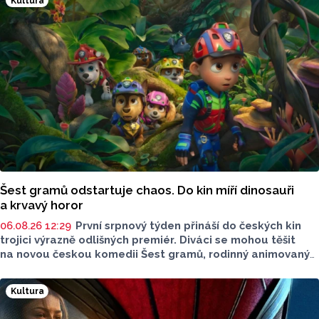
Kultura
Šest gramů odstartuje chaos. Do kin míří dinosauři
a krvavý horor
06.08.26 12:29
První srpnový týden přináší do českých kin
trojici výrazně odlišných premiér. Diváci se mohou těšit
na novou českou komedii Šest gramů, rodinný animovaný
film Tlapková patrola: Dinosauří film i horor Zmrzlinář,
který je určen pouze dospělým divákům. Filmové novinky
Kultura
představil Radek Kreuziger v rozhovoru Lukáše Kobzy pro
Radio Haná.