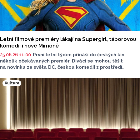
Letní filmové premiéry lákají na Supergirl, táborovou
komedii i nové Mimoně
25.06.26 11:00
První letní týden přináší do českých kin
několik očekávaných premiér. Diváci se mohou těšit
na novinku ze světa DC, českou komedii z prostředí
letního tábora i další dobrodružství populárních Mimoňů.
Filmové tipy pro nadcházející dny představil Radek
Kultura
Kreuziger z multiplexu Premiere Cinemas.