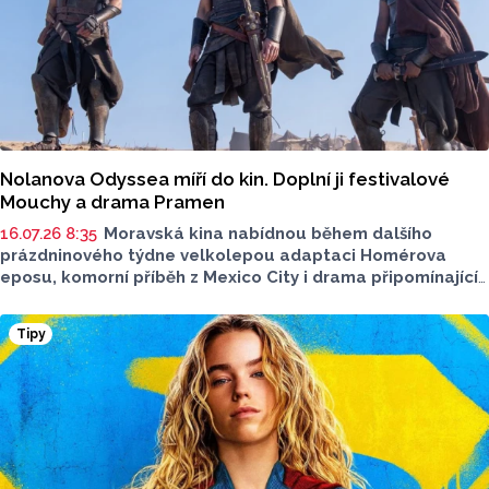
Nolanova Odyssea míří do kin. Doplní ji festivalové
Mouchy a drama Pramen
16.07.26 8:35
Moravská kina nabídnou během dalšího
prázdninového týdne velkolepou adaptaci Homérova
eposu, komorní příběh z Mexico City i drama připomínající
sterilizace romských žen. Tři hlavní premiéry týdne
představil filmový expert Jan Tománek z olomouckého
Tipy
kina Metropol ve vysílání Radia Haná s Lukášem Kobzou.