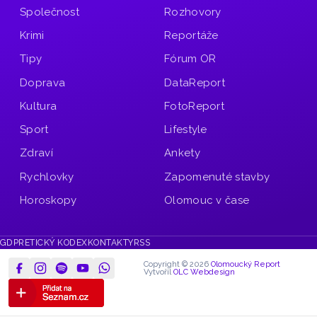
Společnost
Rozhovory
Krimi
Reportáže
Tipy
Fórum OR
Doprava
DataReport
Kultura
FotoReport
Sport
Lifestyle
Zdraví
Ankety
Rychlovky
Zapomenuté stavby
Horoskopy
Olomouc v čase
GDPR
ETICKÝ KODEX
KONTAKTY
RSS
Copyright © 2026
Olomoucký Report
Vytvořil
OLC Webdesign