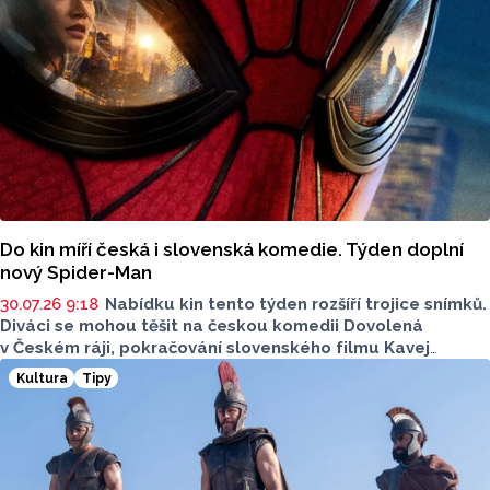
Do kin míří česká i slovenská komedie. Týden doplní
nový Spider-Man
30.07.26 9:18
Nabídku kin tento týden rozšíří trojice snímků.
Diváci se mohou těšit na českou komedii Dovolená
v Českém ráji, pokračování slovenského filmu Kavej
a novou kapitolu příběhu superhrdiny Spider-Mana.
Kultura
Tipy
Filmové novinky představil Jan Tománek z olomouckého
kina Metropol v rozhovoru Lukáše Kobzy pro Radio Haná.