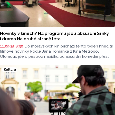
Novinky v kinech? Na programu jsou absurdní Srnky
i drama Na druhé straně léta
11.09.25 8:30
Do moravských kin přichází tento týden hned tři
filmové novinky. Podle Jana Tománka z Kina Metropol
Olomouc jde o pestrou nabídku od absurdní komedie přes
britskou ságu až po české mysteriózní drama. Řekl to Jan
Tománek z kina Metropol v rozhovoru pro radio Haná.
Kultura