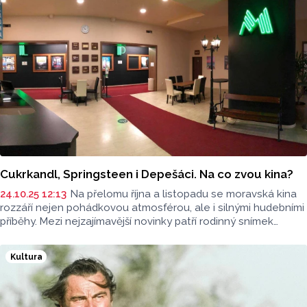
Cukrkandl, Springsteen i Depešáci. Na co zvou kina?
24.10.25 12:13
Na přelomu října a listopadu se moravská kina
rozzáří nejen pohádkovou atmosférou, ale i silnými hudebními
příběhy. Mezi nejzajímavější novinky patří rodinný snímek
Cukrkandl
, dokument o
Bruci Springsteenovi
a koncertní
film o skupině
Depeche Mode.
Kultura