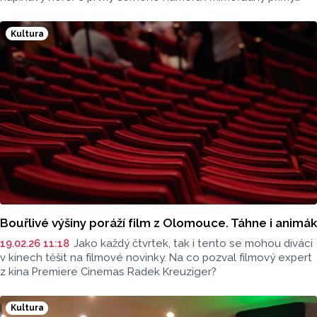
přenos z divadla Járy Cimrmana. Výběr premiér představil
filmový expert Honza Tománek z kina Metropol Olomouc.
Kultura
Bouřlivé výšiny poráží film z Olomouce. Táhne i animák
19.02.26 11:18
Jako každý čtvrtek, tak i tento se mohou diváci
v kinech těšit na filmové novinky. Na co pozval filmový expert
z kina Premiere Cinemas Radek Kreuziger?
Kultura