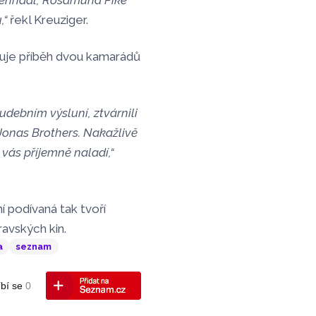
lenhaal, Rosamund Pike
,“
řekl Kreuziger.
duje příběh dvou kamarádů
hudebním výsluní, ztvárnili
Jonas Brothers. Nakažlivě
 vás příjemně naladí,“
 podívaná tak tvoří
avských kin.
a
seznam