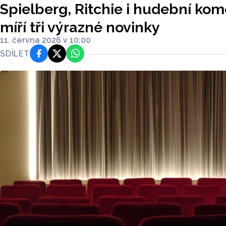
Spielberg, Ritchie i hudební kom
míří tři výrazné novinky
11. června 2026 v 10:00
SDÍLET
Facebook
Platforma X
WhatsApp