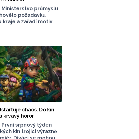
6
Ministerstvo průmyslu
hovělo požadavku
kraje a zařadí motiv
oháru na poštovní
tní loštická keramika
hlas po celém světě,
d konce 14. zhruba
. století.
startuje chaos. Do kin
 a krvavý horor
9
První srpnový týden
kých kin trojici výrazně
miér. Diváci se mohou