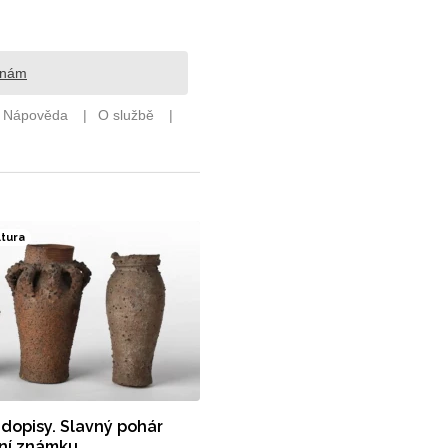
ltura
 dopisy. Slavný pohár
tní známku