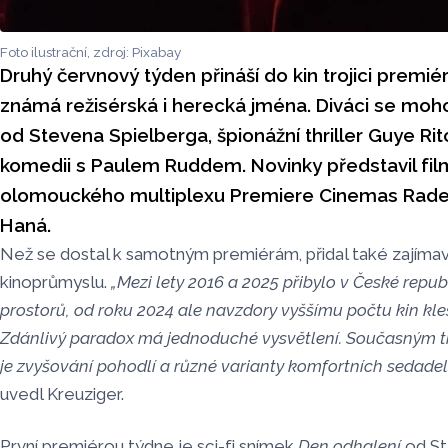
Foto ilustrační, zdroj: Pixabay
Druhý červnový týden přináší do kin trojici premiér,
známá režisérská i herecká jména. Diváci se mohou
od Stevena Spielberga, špionážní thriller Guye Rit
komedii s Paulem Ruddem. Novinky představil fi
olomouckého multiplexu Premiere Cinemas Radek
Haná.
Než se dostal k samotným premiérám, přidal také zajíma
kinoprůmyslu.
„Mezi lety 2016 a 2025 přibylo v České repub
prostorů, od roku 2024 ale navzdory vyššímu počtu kin kle
Zdánlivý paradox má jednoduché vysvětlení. Současným t
je zvyšování pohodlí a různé varianty komfortních sedadel 
uvedl Kreuziger.
První premiérou týdne je sci-fi snímek
Den odhalení
od St