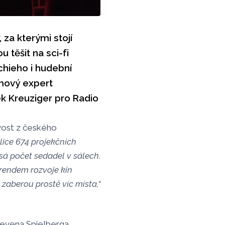
 za kterými stojí
 těšit na sci-fi
chieho i hudební
lmový expert
 Kreuziger pro Radio
vost z českého
lice 674 projekčních
sá počet sedadel v sálech.
rendem rozvoje kin
zaberou prostě víc místa,“
evena Spielberga.