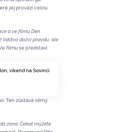
eré jej provází celou
nce a ve filmu Den
ž lidstvo dozví pravdu, ale
Ve filmu se představí
on, víkend na Sovinci
ho. Ten zůstává věrný
Šedá zóna. Čekat můžete