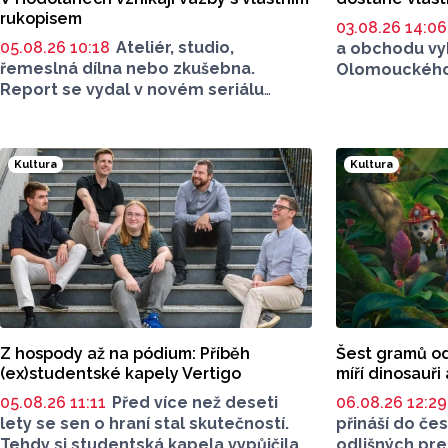
rukopisem
03.08.26 14:0
05.08.26 10:18
Ateliér, studio,
a obchodu vy
řemeslná dílna nebo zkušebna.
Olomouckého 
Report se vydal v novém seriálu
Loštického p
Za dveřmi umělce tam, kde vzniká
známky. Uniká
umění. Tuhle dílnu ale najdete venku.
si získala vě
Na jedné zahradě v Hodolanech
vyráběla se o
Kultura
Kultura
vznikají květinové vazby floristek
do poloviny 16
se značkou Divok
ý
.
Z hospody až na pódium: Příběh
Šest gramů od
(ex)studentské kapely Vertigo
míří dinosauři
05.08.26 11:11
Před více než deseti
06.08.26 12:2
lety se sen o hraní stal skutečností.
přináší do čes
Tehdy si studentská kapela vypůjčila
odlišných pre