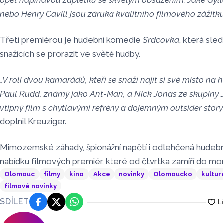
opět napínavou zápletku se skvělým obsazením. Jake Gyl
nebo Henry Cavill jsou záruka kvalitního filmového zážitku
Třetí premiérou je hudební komedie
Srdcovka
, která sle
snažících se prorazit ve světě hudby.
„V roli dvou kamarádů, kteří se snaží najít si své místo na 
Paul Rudd, známý jako Ant-Man, a Nick Jonas ze skupiny 
vtipný film s chytlavými refrény a dojemným outsider story
doplnil Kreuziger.
Mimozemské záhady, špionážní napětí i odlehčená hudební
nabídku filmových premiér, které od čtvrtka zamíří do mor
Olomouc
filmy
kino
Akce
novinky
Olomoucko
kultur
filmové novinky
SDÍLET
Facebook
Platforma X
WhatsApp