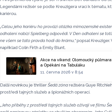
Legendární režisér se podle Kreuzigera vrací k tématu, kt
kariérou.
„Celou jeho kariéru ho provází otázka mimozemské existe
odhalení nabízí Spielberg odpovědi. V Den odhalení se toti
ne všem se tato pravda hodí do krámu,“
popsal Kreuziger. 
například Colin Firth a Emily Blunt.
Akce na víkend: Olomoucký půlmarat
a Opékání na Tabuláku
11. června 2026 v 8:54
Další novinkou je thriller
Šedá zóna
režiséra Guye Ritchie
prostředí tajných služeb a špionážních operací.
„Jeho příběhy z prostředí tajných služeb ožívají ve filmu 