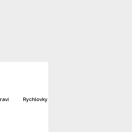
raví
Rychlovky
Horoskopy
Rozhovory