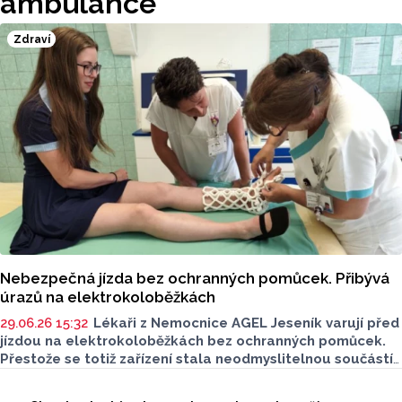
ambulance
Zdraví
Nebezpečná jízda bez ochranných pomůcek. Přibývá
úrazů na elektrokoloběžkách
29.06.26 15:32
Lékaři z Nemocnice AGEL Jeseník varují před
jízdou na elektrokoloběžkách bez ochranných pomůcek.
Přestože se totiž zařízení stala neodmyslitelnou součástí
městské dopravy, jejich rostoucí obliba má i stinnou
Seriály
stránku. Podle lékařů každým rokem úrazů