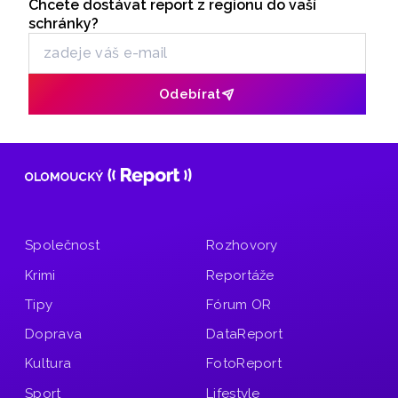
Chcete dostávat report z regionu do vaší
Odběr newsletteru
z elektrokoloběžek přibývá. V letních měsících roste počet
schránky?
zranění skokově.
Odebírat
Společnost
Rozhovory
Krimi
Reportáže
Tipy
Fórum OR
Doprava
DataReport
Kultura
FotoReport
Sport
Lifestyle