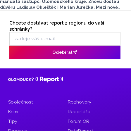
mandátů zástupci Olomouckého kraje. Znovu dostali
důvěru Ladislav Okleštěk i Marian Jurečka. Mezi nově
zvolenými je například Hana Naiclerová.
Seriály
Chcete dostávat report z regionu do vaší
Odběr newsletteru
schránky?
Odebírat
Společnost
Rozhovory
Krimi
Reportáže
Tipy
Fórum OR