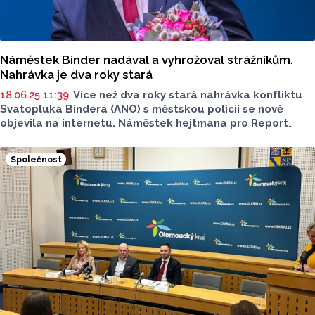
Náměstek Binder nadával a vyhrožoval strážníkům.
Nahrávka je dva roky stará
18.06.25 11:39
Více než dva roky stará nahrávka konfliktu
Svatopluka Bindera (ANO) s městskou policií se nově
objevila na internetu. Náměstek hejtmana pro Report
uvedl, že se za své tehdejší chování policistům omluvil
a považoval celou záležitost za uzavřenou. Motiv
Společnost
opětovného zveřejnění nahrávky zůstává nejasný.