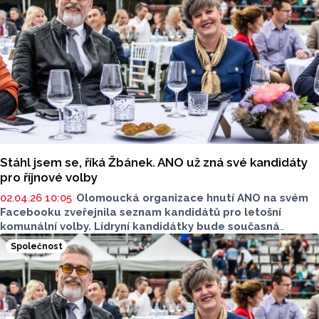
Stáhl jsem se, říká Žbánek. ANO už zná své kandidáty
pro říjnové volby
02.04.26 10:05
Olomoucká organizace hnutí ANO na svém
Facebooku zveřejnila seznam kandidátů pro letošní
komunální volby. Lídryní kandidátky bude současná
primátorka Olomouce, Miroslava Ferancová.
Společnost