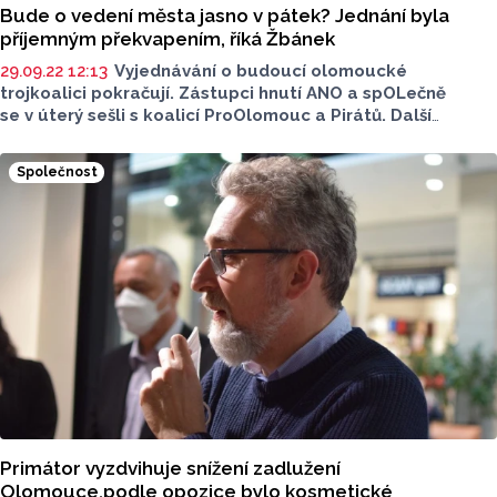
Bude o vedení města jasno v pátek? Jednání byla
příjemným překvapením, říká Žbánek
29.09.22 12:13
Vyjednávání o budoucí olomoucké
trojkoalici pokračují. Zástupci hnutí ANO a spOLečně
se v úterý sešli s koalicí ProOlomouc a Pirátů. Další
vyjednávací schůzka se SPOLU se uskuteční dnes.
Společnost
Primátor vyzdvihuje snížení zadlužení
Olomouce,podle opozice bylo kosmetické