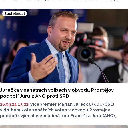
Zástupci ANO zahájili povolební jednání hned v sobotu
večer, kdy se sešli s představiteli všech politických
Společnost
subjektů, jejichž kandidáti byli zvoleni do krajského
zastupitelstva.
Jurečka v senátních volbách v obvodu Prostějov
podpoří Juru z ANO proti SPD
26.09.24 15:22
Vicepremiér Marian Jurečka (KDU-ČSL)
v druhém kole senátních voleb v obvodu Prostějov
podpoří svým hlasem primátora Františka Juru (ANO),
který bude o senátorské křeslo soupeřit s městským
zastupitelem Pavlem Dopitou (SPD). Jurečka půjde