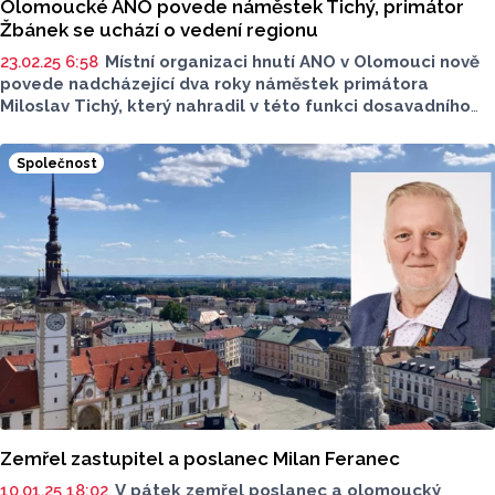
Olomoucké ANO povede náměstek Tichý, primátor
Žbánek se uchází o vedení regionu
23.02.25 6:58
Místní organizaci hnutí ANO v Olomouci nově
povede nadcházející dva roky náměstek primátora
Miloslav Tichý, který nahradil v této funkci dosavadního
dlouholetého předsedu, olomouckého primátora
Miroslava Žbánka. Rozhodli o tom členové hnutí
Společnost
na volebním sněmu, řekl dnes ČTK Tichý. Primátor se bude
ucházet s podporou svých kolegů o pozici předsedy
oblastní organizace. Místo se uvolnilo po úmrtí Milana
Ferance. Žbánek je podle Tichého jedním z kandidátů
hnutí do Poslanecké sněmovny, krajská kandidátka
se zatím připravuje.
Zemřel zastupitel a poslanec Milan Feranec
10.01.25 18:02
V pátek zemřel poslanec a olomoucký