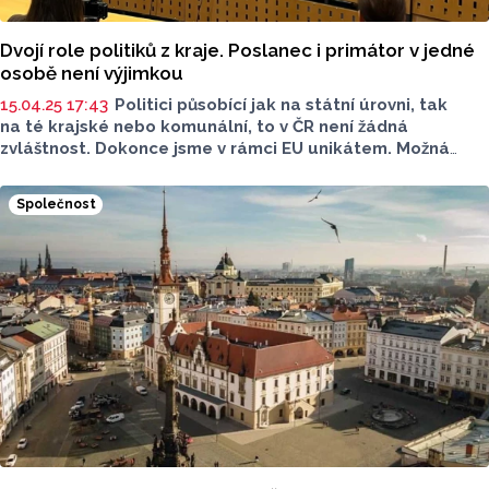
Dvojí role politiků z kraje. Poslanec i primátor v jedné
osobě není výjimkou
15.04.25 17:43
Politici působící jak na státní úrovni, tak
na té krajské nebo komunální, to v ČR není žádná
zvláštnost. Dokonce jsme v rámci EU unikátem. Možná
i proto, že neexistuje žádná regulace. Na rozdíl od Francie
a Řecka, kde je to zákonem zakázáno. Ani Olomouckému
Společnost
kraji se tento jev nevyhnul. Report se podíval na politiky
Olomouckého kraje, kteří nyní zastávají více funkcí.