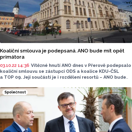
Koaliční smlouva je podepsaná. ANO bude mít opět
primátora
03.10.22 14:36
Vítězné hnutí ANO dnes v Přerově podepsalo
koaliční smlouvu se zástupci ODS a koalice KDU-ČSL
a TOP 09. Její součástí je i rozdělení resortů – ANO bude
mít na starost ekonomiku, dopravu a investice, ODS
správu majetku, životní prostředí a školství. Primátorem
Společnost
by se měl stát lídr ANO, poslanec Petr Vrána. Koalice bude
mít v 35členném zastupitelstvu 21 mandátů.