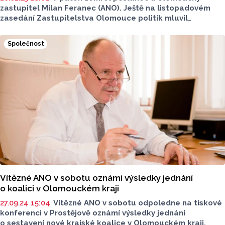
zastupitel Milan Feranec (ANO). Ještě na listopadovém
zasedání Zastupitelstva Olomouce politik mluvil
o chystané multifunkční hale, z prosincového jednání
už byl ale omluven. Politik a právník zemřel po dlouholeté
Společnost
nemoci. Před čtyřmi lety byl Ferancovi diagnostikován
nádor na ledvině.
Informaci na sociální síti Facebook
potvrdila poslancova manželka Mirka.
Vítězné ANO v sobotu oznámí výsledky jednání
o koalici v Olomouckém kraji
27.09.24 15:04
Vítězné ANO v sobotu odpoledne na tiskové
konferenci v Prostějově oznámí výsledky jednání
o sestavení nové krajské koalice v Olomouckém kraji.