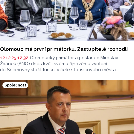
Olomouc má první primátorku. Zastupitelé rozhodli
12.12.25 12:32
Olomoucký primátor a poslanec Miroslav
Žbánek (ANO) dnes kvůli svému říjnovému zvolení
do Sněmovny složil funkci v čele stotisícového města.
Z postu odejde k 31. prosinci. Novou primátorkou
zastupitelstvo zvolilo dosavadní Žbánkovu náměstkyni
Společnost
Miroslavu Ferancovou (ANO), funkce se ujme 1. ledna. Stane
se první primátorkou v historii Olomouce. Žbánek byl
primátorem od listopadu 2018. Na personální změně
se dohodla radniční koalice složená z ANO, ProOlomouc,
Pirátů a spOLečně.