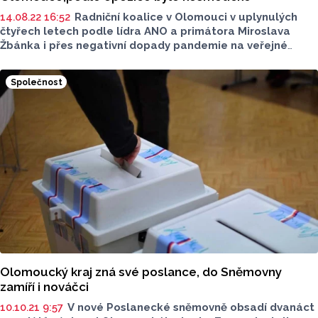
14.08.22 16:52
Radniční koalice v Olomouci v uplynulých
čtyřech letech podle lídra ANO a primátora Miroslava
Žbánka i přes negativní dopady pandemie na veřejné
finance snížila zadlužení města, výrazně investovala, a to
i do velkých dopravních staveb. Podle předsedy
Společnost
opozičního hnutí ProOlomouc a kandidáta na primátora
Tomáše Pejpka bylo ale snížení dluhu pouze kosmetické
a některé velké plánované investice se vedení města
nepodařilo uvést v život.
Olomoucký kraj zná své poslance, do Sněmovny
zamíří i nováčci
10.10.21 9:57
V nové Poslanecké sněmovně obsadí dvanáct