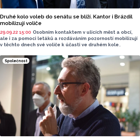
Druhé kolo voleb do senátu se blíží. Kantor i Brázdil
mobilizují voliče
29.09.22 15:00
Osobním kontaktem v ulicích měst a obcí,
ale i za pomoci letáků a rozdáváním pozorností mobilizují
v těchto dnech své voliče k účasti ve druhém kole
senátních voleb fináloví kandidáti pro Olomoucko Lumír
Kantor z KDU-ČSL a Milan Brázdil z ANO. Opírají se i
Společnost
o podporu dalších stran. Kantor na svou stranu získal
nakonec kromě STAN také podporu od Pirátů a ODS,
Brázdila podpořila předsedkyně Trikolory Zuzana
Majerová. O mandát senátora na Olomoucku usilovalo
osm kandidátů, o jednoho méně než v roce 2016.