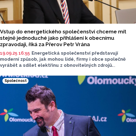
Vstup do energetického společenství chceme mít
stejně jednoduché jako přihlášení k obecnímu
zpravodaji, říká za Přerov Petr Vrána
19.09.25 16:55
Energetická společenství představují
moderní způsob, jak mohou lidé, firmy i obce společně
vyrábět a sdílet elektřinu z obnovitelných zdrojů.
Prakticky to znamená, že energii vyrobíme přímo u nás –
třeba ze slunce – a chytře ji mezi sebou rozdělíme. Díky
Společnost
tomu můžeme snížit náklady na elektřinu, stát se méně
závislí na velkých dodavatelích a zároveň podpořit čistší
a udržitelnou budoucnost našeho regionu.