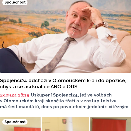
Společnost
v pátek volit přesto, že kandidátka KDU-ČSL Hana
Pospíšilíková nepostoupila. Hlas odevzdaný Jurovi
je menší zlo, než by byla volba Dopity, řekl Jurečka v Bělé
pod Pradědem na Jesenicku.
Spojenci24 odchází v Olomouckém kraji do opozice,
chystá se asi koalice ANO a ODS
23.09.24 18:19
Uskupení Spojenci24, jež ve volbách
v Olomouckém kraji skončilo třetí a v zastupitelstvu
má šest mandátů, dnes po povolebním jednání s vítězným
ANO oznámilo odchod do opozice. ANO bude v kraji
vládnout s ODS, sdělil ČTK lídr Spojenců 24 (KDU-ČSL,
Společnost
Zelení, TOP 09 a Nezávislí) a náměstek hejtmana Ivo
Slavotínek (KDU-ČSL). Odchod do opozice ústy svého lídra