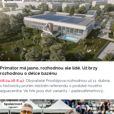
Společnost
Primátor má jasno, rozhodnou ale lidé. Už brzy
rozhodnou o délce bazénu
08.04.26 8:42
Obyvatelé Prostějova rozhodnou už 11. dubna
v historicky prvním místním referendu o podobě nového
aquacentra. Ve hře jsou dvě varianty – padesátimetrový
bazén, nebo menší projekt, který má město už připravený.
V rozhovoru pro Radio Haná o tom mluvil prostějovský
Společnost
primátor František Jura (ANO).