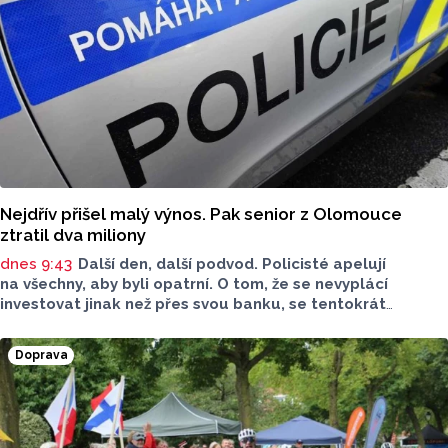
Nejdřív přišel malý výnos. Pak senior z Olomouce
ztratil dva miliony
dnes 9:43
Další den, další podvod. Policisté apelují
na všechny, aby byli opatrní. O tom, že se nevyplácí
investovat jinak než přes svou banku, se tentokrát
přesvědčil senior z Olomouce. Stálo ho to však zhruba dva
miliony. Policisté radí, abyste si nabídky investic pečlivě
Doprava
zkontrolovali.