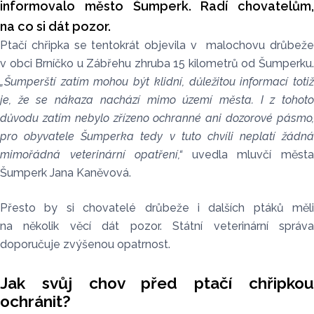
informovalo město Šumperk. Radí chovatelům,
na co si dát pozor.
Ptačí chřipka se tentokrát objevila v malochovu drůbeže
v obci Brníčko u Zábřehu zhruba 15 kilometrů od Šumperku.
„Šumperští zatím mohou být klidní, důležitou informací totiž
je, že se nákaza nachází mimo území města. I z tohoto
důvodu zatím nebylo zřízeno ochranné ani dozorové pásmo,
pro obyvatele Šumperka tedy v tuto chvíli neplatí žádná
mimořádná veterinární opatření,“
uvedla mluvčí měst
Šumperk Jana Kaněvová.
Přesto by si chovatelé drůbeže i dalších ptáků měli
na několik věcí dát pozor. Státní veterinární správa
doporučuje zvýšenou opatrnost.
Jak svůj chov před ptačí chřipkou
ochránit?