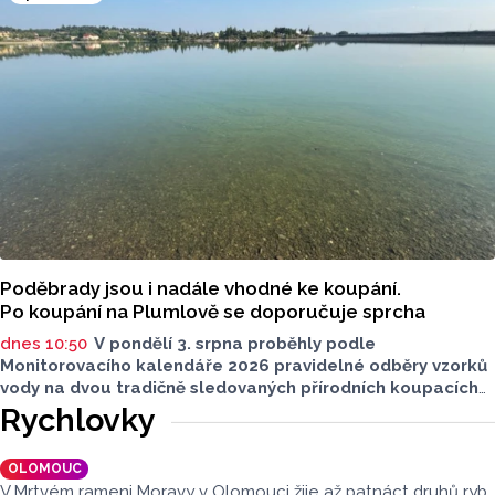
Poděbrady bez závor a nelegálního parkovného, která
upozorňuje na nevyhovujcí situaci s parkováním
u oblíbeného olomouckého letoviska. Za iniciativou stojí
zastupitel města Olomouce, na jeho přání nebudeme
uvádět jeho identitu.
Poděbrady jsou i nadále vhodné ke koupání.
Po koupání na Plumlově se doporučuje sprcha
dnes 10:50
V pondělí 3. srpna proběhly podle
Monitorovacího kalendáře 2026 pravidelné odběry vzorků
vody na dvou tradičně sledovaných přírodních koupacích
lokalitách v Olomouckém kraji – ve Vodní nádrži Plumlov
Rychlovky
(VN Plumlov) a v Koupací oblasti Poděbrady (KO
Poděbrady). Monitoring byl proveden Krajskou
OLOMOUC
hygienickou stanicí Olomouckého kraje (KHS)
V Mrtvém rameni Moravy v Olomouci žije až patnáct druhů ryb.