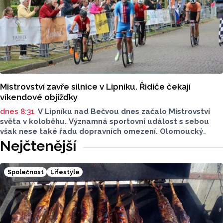
Mistrovství zavře silnice v Lipníku. Řidiče čekají
víkendové objížďky
dnes 8:31
V Lipníku nad Bečvou dnes začalo Mistrovství
světa v koloběhu. Významná sportovní událost s sebou
však nese také řadu dopravních omezení. Olomoucký
Report má pro vás stručný přehled. Na kterých místech
Nejčtenější
si dát pozor?
Společnost
Lifestyle