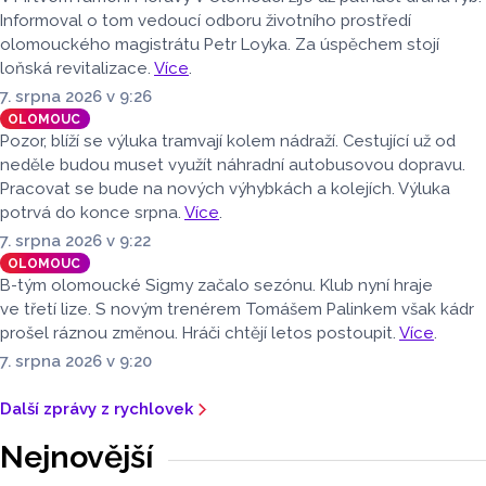
ve spolupráci se Zdravotním ústavem se sídlem v Ostravě,
Informoval o tom vedoucí odboru životního prostředí
Centrem hygienických laboratoří v Olomouci.
olomouckého magistrátu Petr Loyka. Za úspěchem stojí
loňská revitalizace.
Více
.
7. srpna 2026 v 9:26
OLOMOUC
Pozor, blíží se výluka tramvají kolem nádraží. Cestující už od
neděle budou muset využít náhradní autobusovou dopravu.
Pracovat se bude na nových výhybkách a kolejích. Výluka
potrvá do konce srpna.
Více
.
7. srpna 2026 v 9:22
OLOMOUC
B-tým olomoucké Sigmy začalo sezónu. Klub nyní hraje
ve třetí lize. S novým trenérem Tomášem Palinkem však kádr
prošel ráznou změnou. Hráči chtějí letos postoupit.
Více
.
7. srpna 2026 v 9:20
Další zprávy z rychlovek
Nejnovější