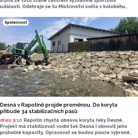
srpna se totiž stane centrem významné sportovní
události. Odehraje se tu Mistrovství světa v koloběhu
2026. Město přivítá závodníky z nejrůznějších států, své síly
budou poměřovat v atraktivních disciplínách.
Společnost
Reprezentovat budou i místní závodníci v čele
s úřadujícím mistrem světa Romanem Matyášem.
Desná v Rapotíně projde proměnou. Do koryta
přibude 34 stabilizačních pásů
dnes 9:10
Rapotín chystá obnovu koryta řeky Desné.
Projekt má stabilizovat vodní tok Desná i obnovit jeho
průtočné kapacity. Opravovat se budou pouze vybrané