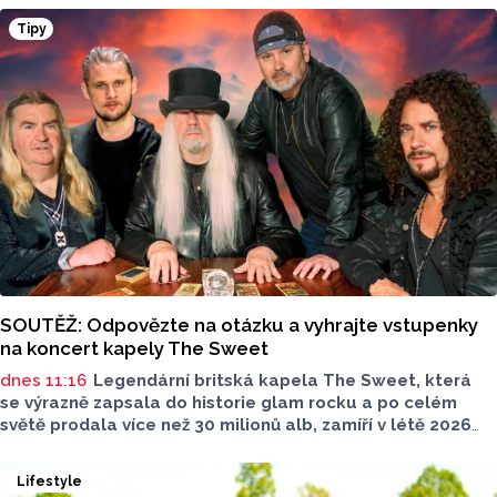
Tipy
SOUTĚŽ: Odpovězte na otázku a vyhrajte vstupenky
na koncert kapely The Sweet
dnes 11:16
Legendární britská kapela The Sweet, která
se výrazně zapsala do historie glam rocku a po celém
světě prodala více než 30 milionů alb, zamíří v létě 2026
na Moravu. V sobotu 15. srpna vystoupí pod širým nebem
v Amfiteátru Mikulov. Jako speciální host se představí
Lifestyle
pražská skupina Precedens.