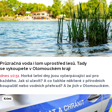
Průzračná voda i lom uprostřed lesů. Tady
se vykoupete v Olomouckém kraji
dnes 10:51
Horké letní dny jsou vyčerpávající asi pro
každého. Jak si ulevit? A co takhle některé z přírodních
koupališť nebo vodních přehrad? A že jich v Olomouckém
kraji leží opravdu hodně! Ty nejlepší z nich jsme pro vás
vybrali. Kterému z nich dáte přednost?
Krimi