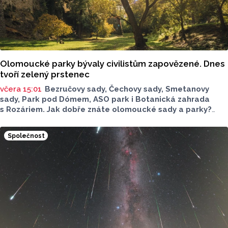
Olomoucké parky bývaly civilistům zapovězené. Dnes
tvoří zelený prstenec
včera 15:01
Bezručovy sady, Čechovy sady, Smetanovy
sady, Park pod Dómem, ASO park i Botanická zahrada
s Rozáriem. Jak dobře znáte olomoucké sady a parky?
Dnes se v nich běžně procházíme a kocháme se krásami,
které v nich jsou. Vždy tomu tak ale nebylo.
Společnost