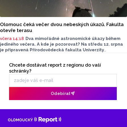
Olomouc čeká večer dvou nebeských úkazů. Fakulta
otevře terasu
včera 14:18
Dva mimořádné astronomické úkazy během
jediného večera. A kde je pozorovat? Na středu 12. srpna
je připravená Přírodovědecká fakulta Univerzity
Palackého i město Přerov. V Olomouci se otevře terasa,
Seriály
v Přerově Hvězdárna. Na obou místech bude možné
Chcete dostávat report z regionu do vaší
Odběr newsletteru
pohlédnout na slunce speciální technikou.
schránky?
Odebírat