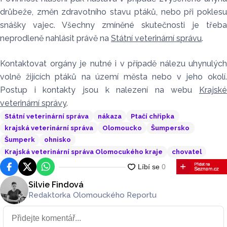
drůbeže, změn zdravotního stavu ptáků, nebo při poklesu
snášky vajec. Všechny zmíněné skutečnosti je třeba
neprodleně nahlásit právě na
Státní veterinární správu
.
Kontaktovat orgány je nutné i v případě nálezu uhynulých
volně žijících ptáků na území města nebo v jeho okolí.
Postup i kontakty jsou k nalezení na webu
Krajské
veterinární správy
.
Státní veterinární správa
nákaza
Ptačí chřipka
krajská veterinární správa
Olomoucko
Šumpersko
Šumperk
ohnisko
Krajská veterinární správa Olomocukého kraje
chovatel
Facebook
Platforma X
WhatsApp
Silvie Findová
Redaktorka Olomouckého Reportu