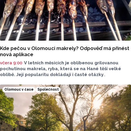
Kde pečou v Olomouci makrely? Odpověď má přinést
nová aplikace
včera 9:00
V letních měsících je oblíbenou grilovanou
pochutinou makrela, ryba, která se na Hané těší velké
oblibě. Její popularitu dokládají i časté otázky
ve virtuálním prostoru, kde je budou v následujících dnech
nebo o víkendu grilovat. Zpřehlednit tyto informace
Olomouc v čase
Společnost
má nová letní mikroaplikace "Kde pečou makrely?“