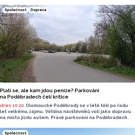
úseky koryta. Samotná stavba bude rozdělená do šesti
samostatných stavebních projektů.
Společnost
Doprava
Platí se, ale kam jdou peníze? Parkování
na Poděbradech čelí kritice
dnes 10:20
Olomoucké Poděbrady se v létě těší po řadu
let velkému zájmu. Většina návštěvníků volí jako dopravu
na místo jízdu autem. Právě parkování na Poděbradech
je mnoho let tématem, které mezi veřejností rezonuje.
Na konci června vznikla na Facebooku stránka s názvem
Společnost