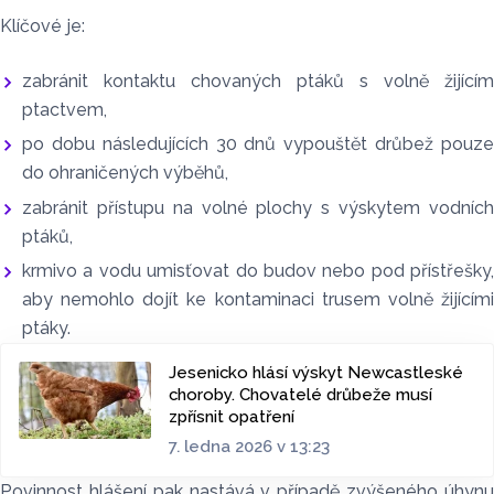
Klíčové je:
zabránit kontaktu chovaných ptáků s volně žijícím
ptactvem,
po dobu následujících 30 dnů vypouštět drůbež pouze
do ohraničených výběhů,
zabránit přístupu na volné plochy s výskytem vodních
ptáků,
krmivo a vodu umisťovat do budov nebo pod přístřešky,
aby nemohlo dojít ke kontaminaci trusem volně žijícími
ptáky.
Jesenicko hlásí výskyt Newcastleské
choroby. Chovatelé drůbeže musí
zpřísnit opatření
7. ledna 2026 v 13:23
Povinnost hlášení pak nastává v případě zvýšeného úhynu