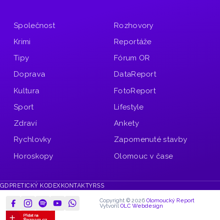
Společnost
Rozhovory
Krimi
Reportáže
Tipy
Fórum OR
Doprava
DataReport
Kultura
FotoReport
Sport
Lifestyle
Zdraví
Ankety
Rychlovky
Zapomenuté stavby
Horoskopy
Olomouc v čase
GDPR
ETICKÝ KODEX
KONTAKTY
RSS
Copyright © 2026
Olomoucký Report
Vytvořil
OLC Webdesign