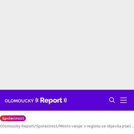
Společnost
Olomoucký Report
Společnost
Město varuje: v regionu se objevila ptačí c
hřipka