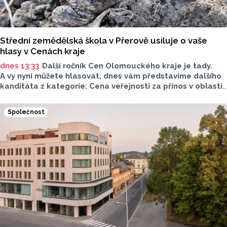
Střední zemědělská škola v Přerově usiluje o vaše
hlasy v Cenách kraje
dnes 13:33
Další ročník Cen Olomouckého kraje je tady.
A vy nyní můžete hlasovat, dnes vám představíme dalšího
kanditáta z kategorie: Cena veřejnosti za přínos v oblasti
životního prostředí. Toto je Střední zemědělská škola
v Přerově, která má nominaci v kategorii: Významný počin
Společnost
v ochraně životního prostředí - právnická osoba.