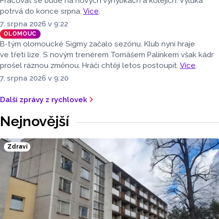
Pracovat se bude na nových výhybkách a kolejích. Výluka
potrvá do konce srpna.
Více
.
7. srpna 2026 v 9:22
OLOMOUC
B-tým olomoucké Sigmy začalo sezónu. Klub nyní hraje
ve třetí lize. S novým trenérem Tomášem Palinkem však kádr
prošel ráznou změnou. Hráči chtějí letos postoupit.
Více
.
7. srpna 2026 v 9:20
Další zprávy z rychlovek
Nejnovější
Zdraví