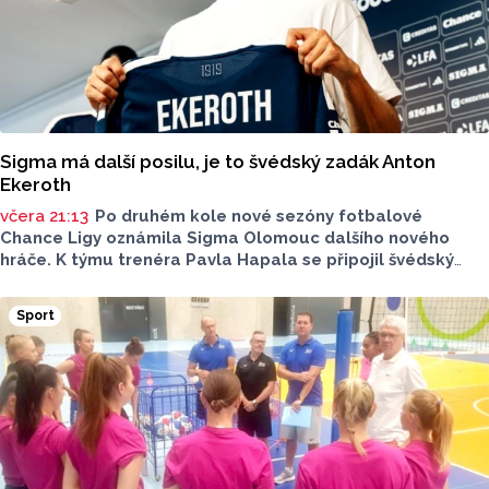
Sigma má další posilu, je to švédský zadák Anton
Ekeroth
včera 21:13
Po druhém kole nové sezóny fotbalové
Chance Ligy oznámila Sigma Olomouc dalšího nového
hráče. K týmu trenéra Pavla Hapala se připojil švédský
obránce Anton Ekeroth, který přichází na Hanou
z norského HamKamu. Sigma to uvedla na svém webu,
Sport
o tom, na jak dlouho podepsal nov hráč smlouvu
neinformovala.