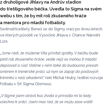
z druholigové Jihlavy na Andrův stadion
do třetiligového béčka. Uvedla to Sigma na svém
webu s tím, že by mít roli zkušeného hráče
a mentora pro mladší fotbalisty.
Sedmatřicetiletý Beneš se do Sigmy vrací po dvou letech,
ve kterých působil ve Vysočině Jihlava v Chance Národní
Lize.
„Jsme rádi, že můžeme Víta přivítat zpátky. V béčku bude
plnit roli zkušeného hráče, vedle nějž se mohou ti mladší
zlepšovat a růst. Vidíme v něm také do budoucna přesah
směrem k trenérské práci, už nyní se zapojí do postových
tréninků v naší akademii,“
řekl Michal Hrubý, ředitel rozvoje
fotbalu v SK Sigma Olomouc.
„V Sigmě jsem strávil kus života a přirostlo mi to tady
všechno k srdci. Jsem moc rád, že se můžu zase vrátit