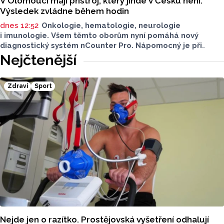
V Olomouci mají přístroj, který jinde v Česku není.
Výsledek zvládne během hodin
dnes 12:52
Onkologie, hematologie, neurologie
i imunologie. Všem těmto oborům nyní pomáhá nový
diagnostický systém nCounter Pro. Nápomocný je při
správném určení příčin obtíží i v přesném a včasném
Nejčtenější
nasazení účinné léčby.
Zdraví
Sport
Nejde jen o razítko. Prostějovská vyšetření odhalují