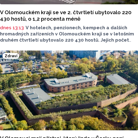
V Olomouckém kraji se ve 2. čtvrtletí ubytovalo 220
430 hostů, o 1,2 procenta méně
dnes 13:13
V hotelech, penzionech, kempech a dalších
hromadných zařízeních v Olomouckém kraji se v letošním
druhém čtvrtletí ubytovalo 220 430 hostů. Jejich počet
meziročně klesl o 1,2 procenta. Podle statistik však
přibylo ubytovaných cizinců, kterých bylo 45 548,
Zdraví
meziročně o 9,1 procenta více. Naopak domácích hostů
v regionu ubylo, kraj v tomto období navštívilo 174 882
turistů, což bylo meziročně o 3,6 procenta méně. Celkový
počet přenocování v kraji klesl o 4,7 procenta. Údaje
dnes zveřejnil Český statistický úřad (ČSÚ).