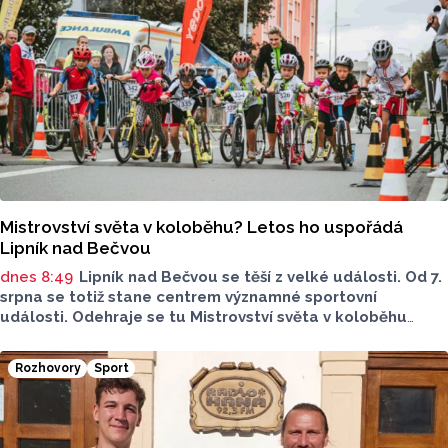
Mistrovství světa v koloběhu? Letos ho uspořádá
Lipník nad Bečvou
dnes 8:49
Lipník nad Bečvou se těší z velké události. Od 7.
srpna se totiž stane centrem významné sportovní
události. Odehraje se tu Mistrovství světa v koloběhu
2026. Město přivítá závodníky z nejrůznějších států, své síly
budou poměřovat v atraktivních disciplínách.
Rozhovory
Sport
Reprezentovat budou i místní závodníci v čele
s úřadujícím mistrem světa Romanem Matyášem.