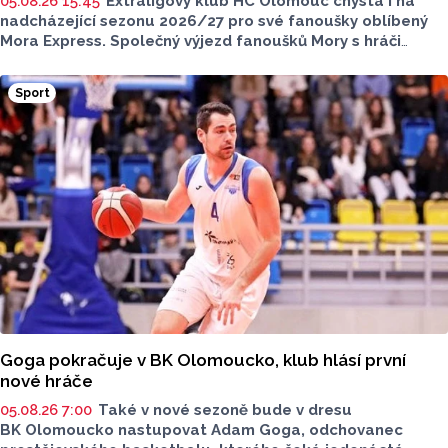
05.08.26 15:45
Extraligový klub HC Olomouc chystá i na
nadcházející sezonu 2026/27 pro své fanoušky oblíbený
Mora Express. Společný výjezd fanoušků Mory s hráči
speciální vlakovou soupravou se uskuteční v sobotu 24.
října. Stejně jako roky předtím, tak i letos bude cílovou
Sport
destinací pražská Libeň, kde kohouti vyzvou v O2 aréně
Spartu Praha.
Goga pokračuje v BK Olomoucko, klub hlásí první
nové hráče
05.08.26 7:00
Také v nové sezoně bude v dresu
BK Olomoucko nastupovat Adam Goga, odchovanec