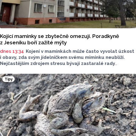
Kojící maminky se zbytečně omezují. Poradkyně
z Jeseníku boří zažité mýty
dnes 13:34
Kojení v maminkách může často vyvolat úzkost
i obavy, zda svým jídelníčkem svému miminku neublíží.
Nejčastějším zdrojem stresu bývají zastaralé rady
o nutnosti radikálního omezování jídelníčku, vyhýbání
se nadýmavým potravinám nebo preventivnímu vyřazování
Tipy
alergenů. Mýty o stravě při kojení boří laktační poradkyně
z Jeseníku.