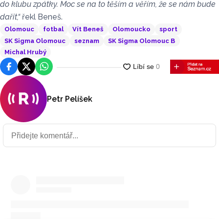
do klubu zpátky. Moc se na to těším a věřím, že se nám bude
dařit,“
řekl Beneš.
Olomouc
fotbal
Vít Beneš
Olomoucko
sport
SK Sigma Olomouc
seznam
SK Sigma Olomouc B
Michal Hrubý
Facebook
Platforma X
WhatsApp
Petr Pelíšek