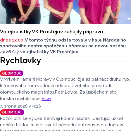
Volejbalistky VK Prostějov zahájily přípravu
dnes 13:00
V tomto týdnu odstartovaly v hale Národního
sportovního centra společnou přípravu na novou sezónu
2026/27 volejbalistky VK Prostějov.
Rychlovky
OLOMOUC
V Mrtvém rameni Moravy v Olomouci žije až patnáct druhů ryb.
Informoval o tom vedoucí odboru životního prostředí
olomouckého magistrátu Petr Loyka. Za úspěchem stojí
loňská revitalizace.
Více
.
7. srpna 2026 v 9:26
OLOMOUC
Pozor, blíží se výluka tramvají kolem nádraží. Cestující už od
neděle budou muset využít náhradní autobusovou dopravu.