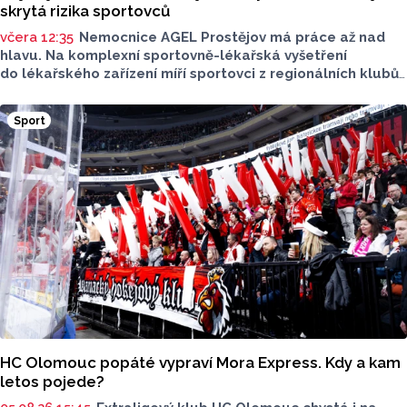
skrytá rizika sportovců
včera 12:35
Nemocnice AGEL Prostějov má práce až nad
hlavu. Na komplexní sportovně-lékařská vyšetření
do lékařského zařízení míří sportovci z regionálních klubů,
mládežnických kategorií i aktivní veřejnost. Informovala
o tom tisková mluvčí nemocnice Radka Miloševská.
Sport
V Prostějově vyšetřují i sportovce z Moravskoslezského,
Zlínského nebo Jihomoravského kraje.
HC Olomouc popáté vypraví Mora Express. Kdy a kam
letos pojede?