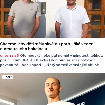
Chceme, aby děti měly skvělou partu, říká vedení
olomouckého hokejbalu
dnes 11:46
Olomoucký hokejbal neměl v minulosti lehkou
pozici. Klub HBC All Blacks Olomouc se snaží vytvořit
pevnou základnu sportu, který se teší vzrůstající oblibě.
Desítky mladých hokejbalistů, reprezentantka i ambice
vybudovat vlastní zázemí - to je olomoucký hokejbal.
Sport
O tom, jak vznikal klub od nuly, proč je důležitější kolektiv
než výsledky a co podle nich dnes děti skutečně motivuje
ke sportu, promluvili v rozhovoru pro Report předseda
klubu a trenér mládeže Petr Hanák a trenér přípravky
Tomáš Martinek.