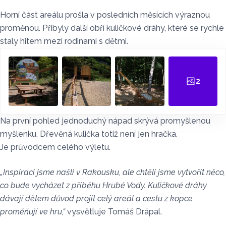
Horní část areálu prošla v posledních měsících výraznou
proměnou. Přibyly další obří kuličkové dráhy, které se rychle
staly hitem mezi rodinami s dětmi.
2
Na první pohled jednoduchý nápad skrývá promyšlenou
myšlenku. Dřevěná kulička totiž není jen hračka.
Je průvodcem celého výletu.
„Inspiraci jsme našli v Rakousku, ale chtěli jsme vytvořit něco,
co bude vycházet z příběhu Hrubé Vody. Kuličkové dráhy
dávají dětem důvod projít celý areál a cestu z kopce
proměňují ve hru,“
vysvětluje Tomáš Drápal.