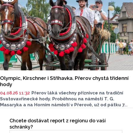
zábavy. To vše a mnohem víc na ploše větší než fotbalové
hřiště.
Olympic, Kirschner i Střihavka. Přerov chystá třídenní
hody
04.08.26 11:32
Přerov láká všechny příznivce na tradiční
Svatovavřinecké hody. Proběhnou na náměstí T. G.
Masaryka a na Horním náměstí v Přerově, už od pátku 7.
srpna. Bohatý kulturní a společenský program
Seriály
je nachystaný až do neděle 9. srpna. Podívat se můžete
Chcete dostávat report z regionu do vaší
Odběr newsletteru
i na historický jarmark.
schránky?