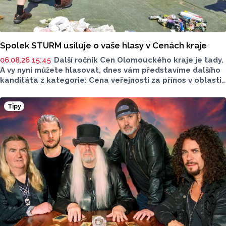
Spolek STURM usiluje o vaše hlasy v Cenách kraje
06.08.26 15:45
Další ročník Cen Olomouckého kraje je tady.
A vy nyní můžete hlasovat, dnes vám představíme dalšího
kanditáta z kategorie: Cena veřejnosti za přínos v oblasti
životního prostředí. Toto je Spolek STURM, nominován
v kategorii: Významný počin v ochraně životního prostředí -
Tipy
právnická osoba.