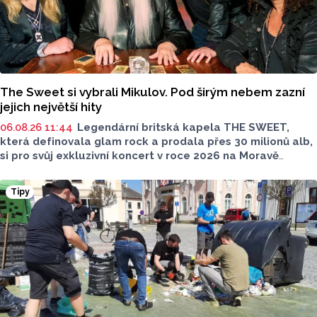
The Sweet si vybrali Mikulov. Pod širým nebem zazní
jejich největší hity
06.08.26 11:44
Legendární britská kapela THE SWEET,
která definovala glam rock a prodala přes 30 milionů alb,
si pro svůj exkluzivní koncert v roce 2026 na Moravě
vybrala Mikulov. 15. srpna 2026 vystoupí pod širým nebem
v malebném Amfiteátru Mikulov.
Tipy