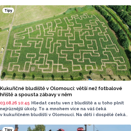
po celé obci. Těšit se můžete na tři dny plné hodové
veselice, bohatého doprovodného programu pro celou
Tipy
rodinu a na skvělou atmosféru.
Kukuřičné bludiště v Olomouci: větší než fotbalové
hřiště a spousta zábavy v něm
03.08.26 10:45
Hledat cestu ven z bludiště a u toho plnit
nejrůznější úkoly. To a mnohem více na váš čeká
v kukuřičném bludišti v Olomouci. Na děti i dospělé čeká
v bludišti u Kempu Krásná Morava bloudění, hádání, plnění
úkolů, pohyb na čerstvém vzduchu a hlavně spoustu
Tipy