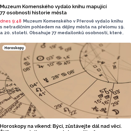
Muzeum Komenského vydalo knihu mapující
77 osobností historie města
dnes 9:48
Muzeum Komenského v Přerově vydalo knihu
s netradičním pohledem na dějiny města na přelomu 19.
a 20. století. Obsahuje 77 medailonků osobností, které
se na jeho rozvoji významně podílely. Jejich životní příběhy
jsou doplněny dobovými snímky. Podle autorky publikace
Horoskopy
Šárky Krákorové Pajůrkové tomu předcházelo 13 let
pátrání po jejich osudech. Kniha vychází u příležitosti
letošního 770. výročí povýšení Přerova na královské město,
sdělila ČTK mluvčí radnice Lenka Chalupová.
Horoskopy na víkend: Býci, zůstávejte dál nad věcí.