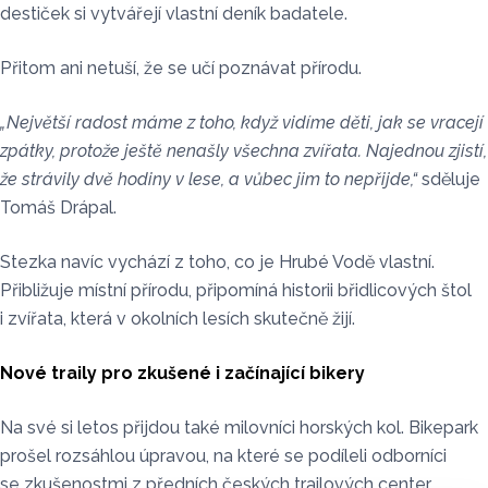
destiček si vytvářejí vlastní deník badatele.
Přitom ani netuší, že se učí poznávat přírodu.
„Největší radost máme z toho, když vidíme děti, jak se vracejí
zpátky, protože ještě nenašly všechna zvířata. Najednou zjistí,
že strávily dvě hodiny v lese, a vůbec jim to nepřijde,“
sděluje
Tomáš Drápal.
Stezka navíc vychází z toho, co je Hrubé Vodě vlastní.
Přibližuje místní přírodu, připomíná historii břidlicových štol
i zvířata, která v okolních lesích skutečně žijí.
Nové traily pro zkušené i začínající bikery
Na své si letos přijdou také milovníci horských kol. Bikepark
prošel rozsáhlou úpravou, na které se podíleli odborníci
se zkušenostmi z předních českých trailových center.