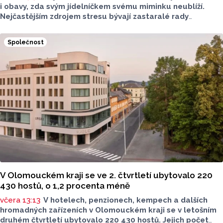
i obavy, zda svým jídelníčkem svému miminku neublíží.
Nejčastějším zdrojem stresu bývají zastaralé rady
o nutnosti radikálního omezování jídelníčku, vyhýbání
se nadýmavým potravinám nebo preventivnímu vyřazování
Společnost
alergenů. Mýty o stravě při kojení boří laktační poradkyně
z Jeseníku.
V Olomouckém kraji se ve 2. čtvrtletí ubytovalo 220
430 hostů, o 1,2 procenta méně
včera 13:13
V hotelech, penzionech, kempech a dalších
hromadných zařízeních v Olomouckém kraji se v letošním
druhém čtvrtletí ubytovalo 220 430 hostů. Jejich počet