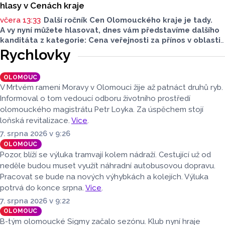
hlasy v Cenách kraje
včera 13:33
Další ročník Cen Olomouckého kraje je tady.
A vy nyní můžete hlasovat, dnes vám představíme dalšího
kanditáta z kategorie: Cena veřejnosti za přínos v oblasti
životního prostředí. Toto je Střední zemědělská škola
Rychlovky
v Přerově, která má nominaci v kategorii: Významný počin
v ochraně životního prostředí - právnická osoba.
OLOMOUC
V Mrtvém rameni Moravy v Olomouci žije až patnáct druhů ryb.
Informoval o tom vedoucí odboru životního prostředí
olomouckého magistrátu Petr Loyka. Za úspěchem stojí
loňská revitalizace.
Více
.
7. srpna 2026 v 9:26
OLOMOUC
Pozor, blíží se výluka tramvají kolem nádraží. Cestující už od
neděle budou muset využít náhradní autobusovou dopravu.
Pracovat se bude na nových výhybkách a kolejích. Výluka
potrvá do konce srpna.
Více
.
7. srpna 2026 v 9:22
OLOMOUC
B-tým olomoucké Sigmy začalo sezónu. Klub nyní hraje