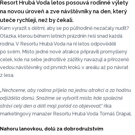
Resort Hrubá Voda letos posouvá rodinné výlety
na novou úroveň a zve návštěvníky na den, který
uteče rychleji, než by čekali.
Kam vyrazit s dětmi, aby se po půlhodině nezačaly nudit?
Otázka, kterou během letních prázdnin řeší snad každá
rodina. V Resortu Hrubá Voda na ni letos odpověděli
po svém. Místo jedné nové atrakce připravili promyšlený
celek, kde na sebe jednotlivé zážitky navazují a přirozeně
vedou návštěvníky od prvních kroků v areálu až po návrat
z lesa.
„Nechceme, aby rodina přijela na jednu atrakci a za hodinu
odjížděla domů. Snažíme se vytvořit místo, kde společně
stráví celý den a děti mají pořád co objevovat,“
říká
marketingový manažer Resortu Hrubá Voda Tomáš Drápal.
Nahoru lanovkou, dolů za dobrodružstvím