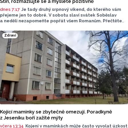
Štíři, rozmazlujte se a myslete pozitivně
dnes 7:17
Je tady druhý srpnový víkend, do kterého vám
přejeme jen to dobré. V sobotu slaví svátek Soběslav
a neděli nezapomeňte popřát všem Romanům. Přečtěte
si svůj horoskop a mějte pěkný víkend.
Zdraví
Kojící maminky se zbytečně omezují. Poradkyně
z Jeseníku boří zažité mýty
včera 13:34
Kojení v maminkách může často vyvolat úzkost