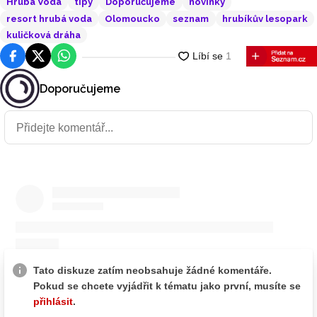
Hrubá Voda
tipy
Doporučujeme
novinky
resort hrubá voda
Olomoucko
seznam
hrubíkův lesopark
kuličková dráha
Facebook
Platforma X
WhatsApp
Doporučujeme