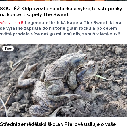
SOUTĚŽ: Odpovězte na otázku a vyhrajte vstupenky
na koncert kapely The Sweet
včera 11:16
Legendární britská kapela The Sweet, která
se výrazně zapsala do historie glam rocku a po celém
světě prodala více než 30 milionů alb, zamíří v létě 2026
na Moravu. V sobotu 15. srpna vystoupí pod širým nebem
v Amfiteátru Mikulov. Jako speciální host se představí
Tipy
pražská skupina Precedens.
Střední zemědělská škola v Přerově usiluje o vaše