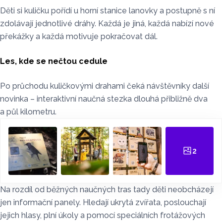
Děti si kuličku pořídí u horní stanice lanovky a postupně s ní
zdolávají jednotlivé dráhy. Každá je jiná, každá nabízí nové
překážky a každá motivuje pokračovat dál.
Les, kde se nečtou cedule
Po průchodu kuličkovými drahami čeká návštěvníky další
novinka – interaktivní naučná stezka dlouhá přibližně dva
a půl kilometru.
2
Na rozdíl od běžných naučných tras tady děti neobcházejí
jen informační panely. Hledají ukrytá zvířata, poslouchají
jejich hlasy, plní úkoly a pomocí speciálních frotážových