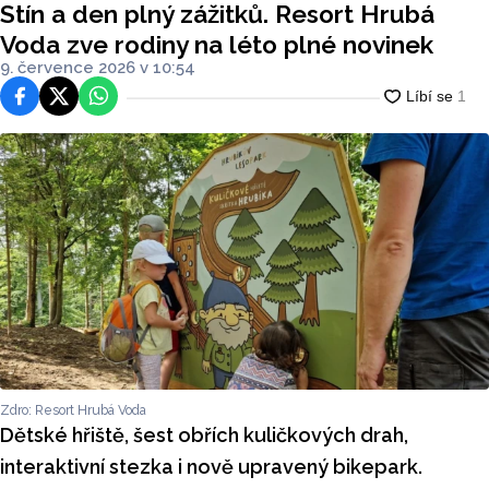
Stín a den plný zážitků. Resort Hrubá
Voda zve rodiny na léto plné novinek
9. července 2026 v 10:54
Facebook
Platforma X
WhatsApp
Zdro: Resort Hrubá Voda
Dětské hřiště, šest obřích kuličkových drah,
interaktivní stezka i nově upravený bikepark.