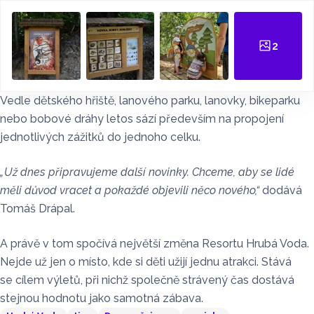
2
Vedle dětského hřiště, lanového parku, lanovky, bikeparku
nebo bobové dráhy letos sází především na propojení
jednotlivých zážitků do jednoho celku.
„Už dnes připravujeme další novinky. Chceme, aby se lidé
měli důvod vracet a pokaždé objevili něco nového,“
dodává
Tomáš Drápal.
A právě v tom spočívá největší změna Resortu Hrubá Voda.
Nejde už jen o místo, kde si děti užijí jednu atrakci. Stává
se cílem výletů, při nichž společně strávený čas dostává
stejnou hodnotu jako samotná zábava.