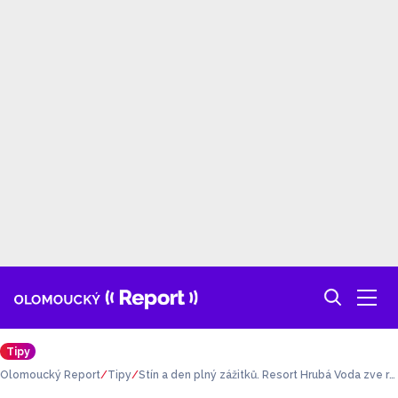
Tipy
Olomoucký Report
Tipy
Stín a den plný zážitků. Resort Hrubá Voda zve ro
diny na léto plné novinek