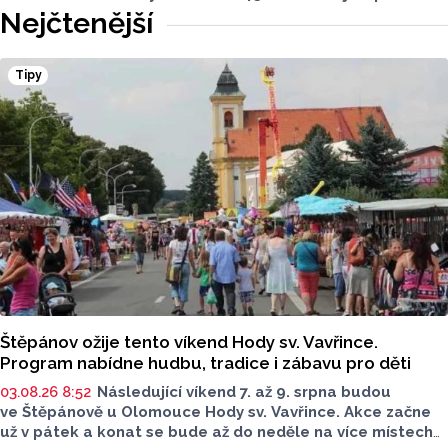
meziročně klesl o 1,2 procenta. Podle statistik však
Nejčtenější
přibylo ubytovaných cizinců, kterých bylo 45 548,
meziročně o 9,1 procenta více. Naopak domácích hostů
v regionu ubylo, kraj v tomto období navštívilo 174 882
Tipy
turistů, což bylo meziročně o 3,6 procenta méně. Celkový
počet přenocování v kraji klesl o 4,7 procenta. Údaje
dnes zveřejnil Český statistický úřad (ČSÚ).
Štěpánov ožije tento víkend Hody sv. Vavřince.
Program nabídne hudbu, tradice i zábavu pro děti
03.08.26 8:52
Následující víkend 7. až 9. srpna budou
ve Štěpánově u Olomouce Hody sv. Vavřince. Akce začne
už v pátek a konat se bude až do neděle na více místech