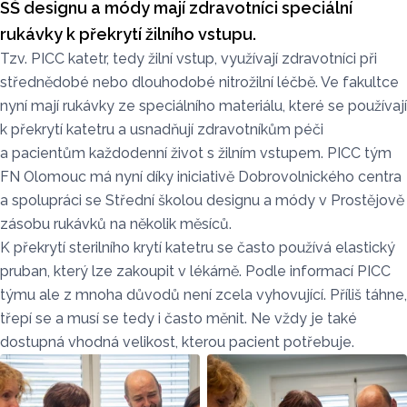
SŠ designu a módy mají zdravotníci speciální
rukávky k překrytí žilního vstupu.
Tzv. PICC katetr, tedy žilní vstup, využívají zdravotníci při
střednědobé nebo dlouhodobé nitrožilní léčbě. Ve fakultce
nyní mají rukávky ze speciálního materiálu, které se používají
k překrytí katetru a usnadňují zdravotníkům péči
a pacientům každodenní život s žilním vstupem. PICC tým
FN Olomouc má nyní díky iniciativě Dobrovolnického centra
a spolupráci se Střední školou designu a módy v Prostějově
zásobu rukávků na několik měsíců.
K překrytí sterilního krytí katetru se často používá elastický
pruban, který lze zakoupit v lékárně. Podle informací PICC
týmu ale z mnoha důvodů není zcela vyhovující. Příliš táhne,
třepí se a musí se tedy i často měnit. Ne vždy je také
dostupná vhodná velikost, kterou pacient potřebuje.