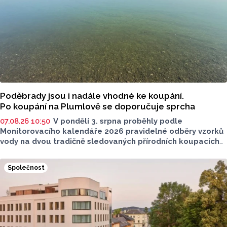
Poděbrady jsou i nadále vhodné ke koupání.
Po koupání na Plumlově se doporučuje sprcha
07.08.26 10:50
V pondělí 3. srpna proběhly podle
Monitorovacího kalendáře 2026 pravidelné odběry vzorků
vody na dvou tradičně sledovaných přírodních koupacích
lokalitách v Olomouckém kraji – ve Vodní nádrži Plumlov
(VN Plumlov) a v Koupací oblasti Poděbrady (KO
Společnost
Poděbrady). Monitoring byl proveden Krajskou
hygienickou stanicí Olomouckého kraje (KHS)
ve spolupráci se Zdravotním ústavem se sídlem v Ostravě,
Centrem hygienických laboratoří v Olomouci.