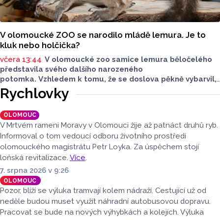
V olomoucké ZOO se narodilo mládě lemura. Je to
kluk nebo holčička?
včera 13:44
V olomoucké zoo samice lemura běločelého
představila svého dalšího narozeného
potomka. Vzhledem k tomu, že se doslova pěkně vybarvil,
je téměř jisté, že se jedná o samce. Samice totiž bývají
Rychlovky
hnědé, případně hnědošedé, zato samci se pyšní bílým
zbarvením hlavy.
OLOMOUC
V Mrtvém rameni Moravy v Olomouci žije až patnáct druhů ryb.
Informoval o tom vedoucí odboru životního prostředí
olomouckého magistrátu Petr Loyka. Za úspěchem stojí
loňská revitalizace.
Více
.
7. srpna 2026 v 9:26
OLOMOUC
Pozor, blíží se výluka tramvají kolem nádraží. Cestující už od
neděle budou muset využít náhradní autobusovou dopravu.
Pracovat se bude na nových výhybkách a kolejích. Výluka