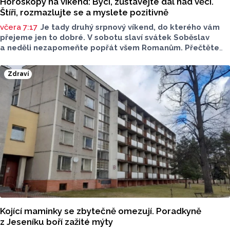
Horoskopy na víkend: Býci, zůstávejte dál nad věcí.
Štíři, rozmazlujte se a myslete pozitivně
včera 7:17
Je tady druhý srpnový víkend, do kterého vám
přejeme jen to dobré. V sobotu slaví svátek Soběslav
a neděli nezapomeňte popřát všem Romanům. Přečtěte
si svůj horoskop a mějte pěkný víkend.
Zdraví
Kojící maminky se zbytečně omezují. Poradkyně
z Jeseníku boří zažité mýty