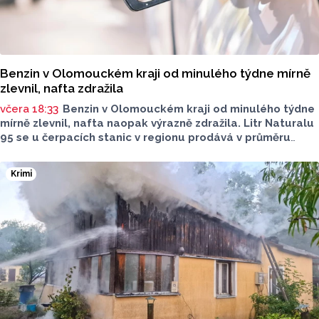
Benzin v Olomouckém kraji od minulého týdne mírně
zlevnil, nafta zdražila
včera 18:33
Benzin v Olomouckém kraji od minulého týdne
mírně zlevnil, nafta naopak výrazně zdražila. Litr Naturalu
95 se u čerpacích stanic v regionu prodává v průměru
za 42,27 koruny, před týdnem byl o deset haléřů dražší.
O 84 haléřů zdražila nafta, za litr teď řidiči dají průměrně
Krimi
44,84 koruny. Podle údajů společnosti CCS, která ceny
sleduje, je benzin v současnosti o 7,73 koruny dražší než
před rokem, za naftu tehdy motoristé platili o 11,31
koruny méně.