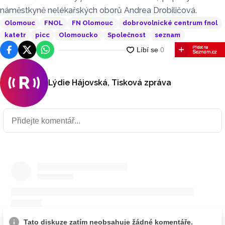
náměstkyně nelékařských oborů Andrea Drobiličová.
Olomouc
FNOL
FN Olomouc
dobrovolnické centrum fnol
katetr
picc
Olomoucko
Společnost
seznam
Facebook
Platforma X
WhatsApp
Lýdie Hájovská, Tisková zpráva