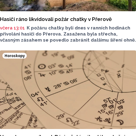
Hasiči ráno likvidovali požár chatky v Přerově
včera 13:01
K požáru chatky byli dnes v ranních hodinách
přivoláni hasiči do Přerova. Zasažena byla střecha,
včasným zásahem se povedlo zabránit dalšímu šíření ohně.
Horoskopy