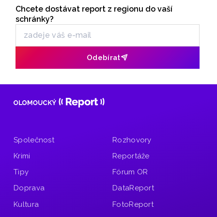
hvězdáře Michala půjde o nejvýraznější zatmění Slunce
Chcete dostávat report z regionu do vaší
Odběr newsletteru
pozorovatelné z Česka od roku 1999. Důležité ale bude
schránky?
najít vhodné místo a především chránit zrak. Více povědel
v rozhovoru Radia Haná s Lukášem Kobzou.
Odebírat
Společnost
Rozhovory
Krimi
Reportáže
Tipy
Fórum OR
Doprava
DataReport
Kultura
FotoReport