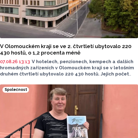
V Olomouckém kraji se ve 2. čtvrtletí ubytovalo 220
430 hostů, o 1,2 procenta méně
07.08.26 13:13
V hotelech, penzionech, kempech a dalších
hromadných zařízeních v Olomouckém kraji se v letošním
druhém čtvrtletí ubytovalo 220 430 hostů. Jejich počet
meziročně klesl o 1,2 procenta. Podle statistik však
přibylo ubytovaných cizinců, kterých bylo 45 548,
Společnost
meziročně o 9,1 procenta více. Naopak domácích hostů
v regionu ubylo, kraj v tomto období navštívilo 174 882
turistů, což bylo meziročně o 3,6 procenta méně. Celkový
počet přenocování v kraji klesl o 4,7 procenta. Údaje
dnes zveřejnil Český statistický úřad (ČSÚ).