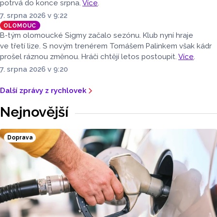
potrvá do konce srpna.
Více
.
7. srpna 2026 v 9:22
OLOMOUC
B-tým olomoucké Sigmy začalo sezónu. Klub nyní hraje
ve třetí lize. S novým trenérem Tomášem Palinkem však kádr
prošel ráznou změnou. Hráči chtějí letos postoupit.
Více
.
7. srpna 2026 v 9:20
Další zprávy z rychlovek
Nejnovější
Doprava