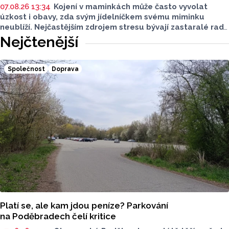
07.08.26 13:34
Kojení v maminkách může často vyvolat
úzkost i obavy, zda svým jídelníčkem svému miminku
neublíží. Nejčastějším zdrojem stresu bývají zastaralé rady
o nutnosti radikálního omezování jídelníčku, vyhýbání
Nejčtenější
se nadýmavým potravinám nebo preventivnímu vyřazování
alergenů. Mýty o stravě při kojení boří laktační poradkyně
z Jeseníku.
Společnost
Doprava
Platí se, ale kam jdou peníze? Parkování
na Poděbradech čelí kritice