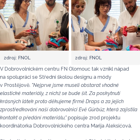
zdroj: FNOL
zdroj: FNOL
V Dobrovolnickém centru FN Olomouc tak vznikl nápad
na spolupráci se Střední školou designu a módy
v Prostějově.
"Nejprve jsme museli obstarat vhodné
elastické materiály, z nichž se bude šít. Za poskytnutí
krásných látek proto děkujeme firmě Draps a za jejich
zprostředkování naší dobrovolnici Evě Gürbüz, která zajistila
kontakt a předání materiálu,"
popisuje zrod projektu
koordinátorka Dobrovolnického centra Marija Aleksićová.