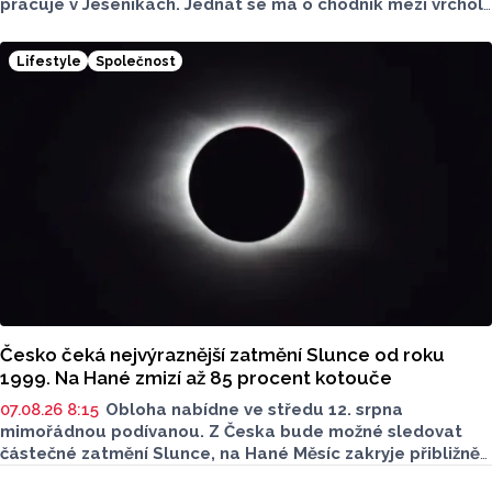
pracuje v Jeseníkách. Jednat se má o chodník mezi vrcholy
Šerák a Keprník, které turisté hojně vyhledávají. Stavbou
chodníku se podle odborníků příroda jen poškodí, chodník
Lifestyle
Společnost
mezi vrcholy podle nich není nutný.
Česko čeká nejvýraznější zatmění Slunce od roku
1999. Na Hané zmizí až 85 procent kotouče
07.08.26 8:15
Obloha nabídne ve středu 12. srpna
mimořádnou podívanou. Z Česka bude možné sledovat
částečné zatmění Slunce, na Hané Měsíc zakryje přibližně
80 až 85 procent slunečního kotouče. Podle olomouckého
Seriály