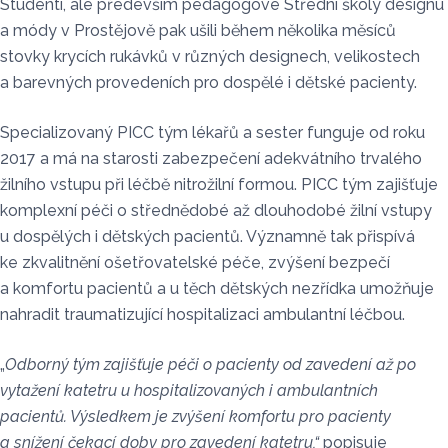
Studenti, ale především pedagogové Střední školy designu
a módy v Prostějově pak ušili během několika měsíců
stovky krycích rukávků v různých designech, velikostech
a barevných provedeních pro dospělé i dětské pacienty.
Specializovaný PICC tým lékařů a sester funguje od roku
2017 a má na starosti zabezpečení adekvátního trvalého
žilního vstupu při léčbě nitrožilní formou. PICC tým zajišťuje
komplexní péči o střednědobé až dlouhodobé žilní vstupy
u dospělých i dětských pacientů. Významně tak přispívá
ke zkvalitnění ošetřovatelské péče, zvýšení bezpečí
a komfortu pacientů a u těch dětských nezřídka umožňuje
nahradit traumatizující hospitalizaci ambulantní léčbou.
„
Odborný tým zajišťuje péči o pacienty od zavedení až po
vytažení katetru u hospitalizovaných i ambulantních
pacientů. Výsledkem je zvýšení komfortu pro pacienty
a snížení čekací doby pro zavedení katetru,“
popisuje