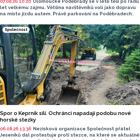
07.08.26 10:20
Olomoucké Poděbrady se v létě těší po řadu
let velkému zájmu. Většina návštěvníků volí jako dopravu
na místo jízdu autem. Právě parkování na Poděbradech
je mnoho let tématem, které mezi veřejností rezonuje.
Na konci června vznikla na Facebooku stránka s názvem
Společnost
Poděbrady bez závor a nelegálního parkovného, která
upozorňuje na nevyhovujcí situaci s parkováním
u oblíbeného olomouckého letoviska. Za iniciativou stojí
zastupitel města Olomouce, na jeho přání nebudeme
uvádět jeho identitu.
Spor o Keprník sílí. Ochránci napadají podobu nové
horské stezky
06.08.26 13:36
Nezisková organizace Společnost přátel
Jeseníků dál protestuje proti stezce, na které se aktuálně