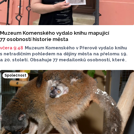
Muzeum Komenského vydalo knihu mapující
77 osobností historie města
včera 9:48
Muzeum Komenského v Přerově vydalo knihu
s netradičním pohledem na dějiny města na přelomu 19.
a 20. století. Obsahuje 77 medailonků osobností, které
se na jeho rozvoji významně podílely. Jejich životní příběhy
jsou doplněny dobovými snímky. Podle autorky publikace
Společnost
Šárky Krákorové Pajůrkové tomu předcházelo 13 let
pátrání po jejich osudech. Kniha vychází u příležitosti
letošního 770. výročí povýšení Přerova na královské město,
sdělila ČTK mluvčí radnice Lenka Chalupová.