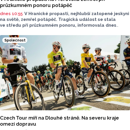
průzkumném ponoru potápěč
dnes 10:55
V Hranické propasti, nejhlubší zatopené jeskyni
na světě, zemřel potápěč. Tragická událost se stala
ve středu při průzkumném ponoru, informovala dnes
na sociální síti Speleologická záchranná služba. Tělo bylo
vyzvednuto v noci na dnešek z hloubky 186 metrů.
Společnost
Na případ upozornil server Novinky.cz. Policie případ
vyšetřuje pro trestný čin usmrcení z nedbalosti, řekla dnes
ČTK policejní mluvčí Miluše Zajícová. Muž byl letecký
záchranář, speleo potápěč a hasič z centrální hasičské
stanice v Kladně, uvedli na sociální síti středočeští hasiči.
Czech Tour míří na Dlouhé stráně. Na severu kraje
omezí dopravu