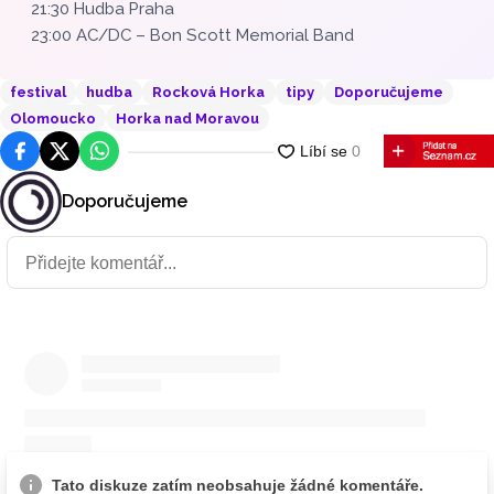
21:30 Hudba Praha
23:00 AC/DC – Bon Scott Memorial Band
festival
hudba
Rocková Horka
tipy
Doporučujeme
Olomoucko
Horka nad Moravou
Facebook
Platforma X
WhatsApp
Doporučujeme