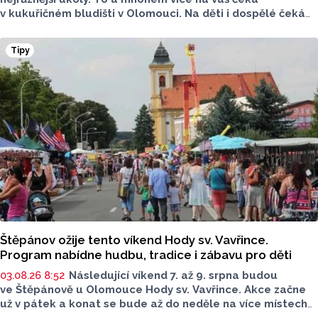
v kukuřičném bludišti v Olomouci. Na děti i dospělé čeká
v bludišti u Kempu Krásná Morava bloudění, hádání, plnění
úkolů, pohyb na čerstvém vzduchu a hlavně spoustu
Tipy
zábavy. To vše a mnohem víc na ploše větší než fotbalové
hřiště.
Štěpánov ožije tento víkend Hody sv. Vavřince.
Program nabídne hudbu, tradice i zábavu pro děti
03.08.26 8:52
Následující víkend 7. až 9. srpna budou
ve Štěpánově u Olomouce Hody sv. Vavřince. Akce začne
už v pátek a konat se bude až do neděle na více místech
po celé obci. Těšit se můžete na tři dny plné hodové