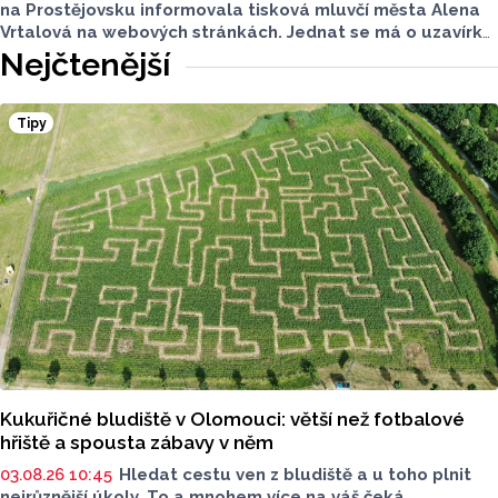
na Prostějovsku informovala tisková mluvčí města Alena
Vrtalová na webových stránkách. Jednat se má o uzavírku
dvou silnic, jedná se o komunikaci v Tištíně a komunikaci
Nejčtenější
ve Služíně i ulice Krokova, Česká a Ruská. Nově začíná
také uzavírka silnice II/367. Máme pro vás přehled
dopravních informací.
Tipy
Kukuřičné bludiště v Olomouci: větší než fotbalové
hřiště a spousta zábavy v něm
03.08.26 10:45
Hledat cestu ven z bludiště a u toho plnit
nejrůznější úkoly. To a mnohem více na váš čeká