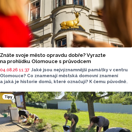
Znáte svoje město opravdu dobře? Vyrazte
na prohlídku Olomouce s průvodcem
04.08.26 11:37
Jaké jsou nejvýznamnější památky v centru
Olomouce? Co znamenají městská domovní znamení
a jaká je historie domů, které označují? K čemu původně
sloužil slavnostní freskový sál na základní škole
Komenium? Nejen to prozradí tradiční komentované
Tipy
prohlídky, které i na tuto letní sezonu připravilo
Informační centrum Olomouc.