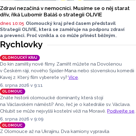
Zdraví nezačíná v nemocnici. Musíme se o něj starat
dřív, říká Lubomír Baláš o strategii OLIVIE
dnes 10:05
Olomoucký kraj před časem představil
Strategii OLIVIE, která se zaměřuje na podporu zdraví
a prevenci. Proč vznikla a co může přinést běžným
obyvatelům? O tom jsme hovořili s Lubomírem Balášem,
Rychlovky
ředitelem OLIVIE.
OLOMOUCKÝ KRAJ
Do kin zamířily nové filmy. Zamířit můžete na Dovolenou
v Českém ráji, nového Spider-Mana nebo slovenskou komedii
Kavej 2. Který film vyberete vy?
Více
.
6. srpna 2026 v 9:11
OLOMOUC
Znáte historii olomoucké dominanty, která stojí
na Václavském náměstí? Ano, řeč je o katedrále sv. Václava.
Chlubit se může nejvyšší kostelní věží na Moravě.
Podívejte se
.
6. srpna 2026 v 9:09
OLOMOUC
Z Olomouce až na Ukrajinu. Dva kamiony vypravila