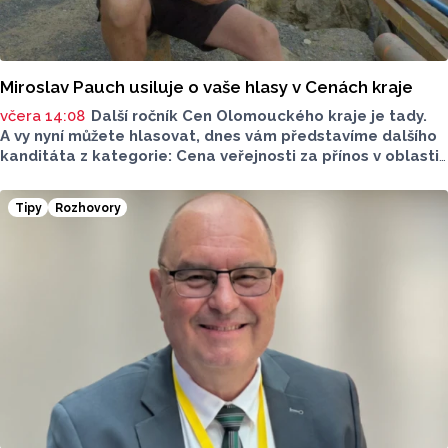
Miroslav Pauch usiluje o vaše hlasy v Cenách kraje
včera 14:08
Další ročník Cen Olomouckého kraje je tady.
A vy nyní můžete hlasovat, dnes vám představíme dalšího
kanditáta z kategorie: Cena veřejnosti za přínos v oblasti
životního prostředí. Toto je Miroslav Pauch, nominován
v kategorii: Dlouhodobý přínos v oblasti životního
Tipy
Rozhovory
prostředí.