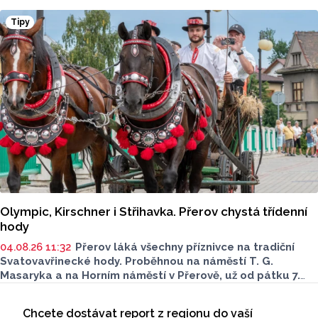
veselice, bohatého doprovodného programu pro celou
Tipy
rodinu a na skvělou atmosféru.
Olympic, Kirschner i Střihavka. Přerov chystá třídenní
hody
04.08.26 11:32
Přerov láká všechny příznivce na tradiční
Svatovavřinecké hody. Proběhnou na náměstí T. G.
Masaryka a na Horním náměstí v Přerově, už od pátku 7.
srpna. Bohatý kulturní a společenský program
Seriály
je nachystaný až do neděle 9. srpna. Podívat se můžete
Chcete dostávat report z regionu do vaší
Odběr newsletteru