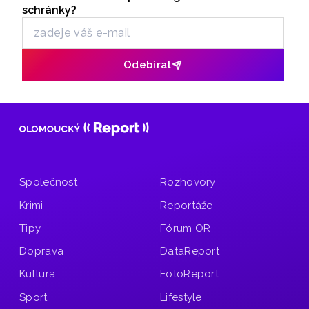
i na historický jarmark.
schránky?
Odebírat
Společnost
Rozhovory
Krimi
Reportáže
Tipy
Fórum OR
Doprava
DataReport
Kultura
FotoReport
Sport
Lifestyle