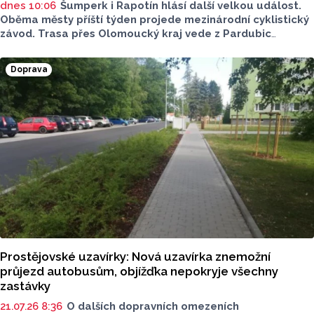
dnes 10:06
Šumperk i Rapotín hlásí další velkou událost.
Oběma městy příští týden projede mezinárodní cyklistický
závod. Trasa přes Olomoucký kraj vede z Pardubic
na horní nádrž přečerpávací vodní elektrárny Dlouhé
stráně. Pozor na dopravní omezení.
Doprava
Prostějovské uzavírky: Nová uzavírka znemožní
průjezd autobusům, objížďka nepokryje všechny
zastávky
21.07.26 8:36
O dalších dopravních omezeních