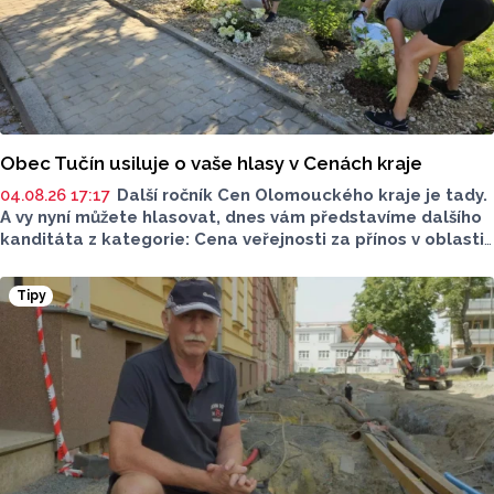
Obec Tučín usiluje o vaše hlasy v Cenách kraje
04.08.26 17:17
Další ročník Cen Olomouckého kraje je tady.
A vy nyní můžete hlasovat, dnes vám představíme dalšího
kanditáta z kategorie: Cena veřejnosti za přínos v oblasti
životního prostředí. Toto je obec Tučín, který má nominaci
v kategorii: Významný počin v ochraně životního prostředí -
Tipy
obec.