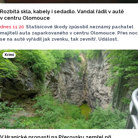
Rozbitá skla, kabely i sedadlo. Vandal řádil v autě
v centru Olomouce
dnes 11:20
Statisícové škody způsobil neznámý pachatel
majiteli auta zaparkovaného v centru Olomouce. Přes noc
se na autě vyřádil jak zvenku, tak zevnitř. Událost
vyšetřovali olomoučtí policisté a v ranních hodinách o ní
informovala tisková mluvčí Marie Šafářová. Pachateli
Krimi
hrozí i vězení.
V Hranické propasti na Přerovsku zemřel při