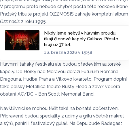
V programu proto nebude chybět pocta této rockové ikoně.
Pražský tribute projekt OZZMOSIS zahraje kompletní album
Ozzmosis
z roku 1995.
Nikdy jsme nebyli v hlavním proudu,
říkají členové kapely Calibos. Přesto
hrají už 37 let
16. března 2026 v 15:58
Hlavními taháky festivalu ale budou především autorské
kapely. Do Horky nad Moravou dorazí Futurum Romana
Dragouna, Hudba Praha a Vítkovo kvarteto. Program doplní
také polský Metallica tribute Rusty Head a závěr večera
obstará AC/DC – Bon Scott Memorial Band.
Návštěvníci se mohou těšit také na bohaté občerstvení.
Připravené budou speciality z udírny a grilu včetně makrel
a sýrů, panini i festivalový guláš. Na čepu bude Radegast