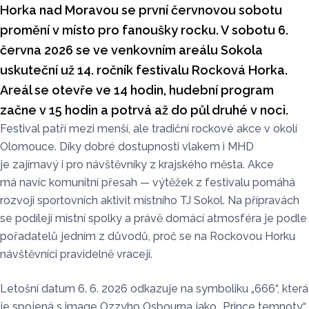
Horka nad Moravou se první červnovou sobotu
promění v místo pro fanoušky rocku. V sobotu 6.
června 2026 se ve venkovním areálu Sokola
uskuteční už 14. ročník festivalu Rocková Horka.
Areál se otevře ve 14 hodin, hudební program
začne v 15 hodin a potrvá až do půl druhé v noci.
Festival patří mezi menší, ale tradiční rockové akce v okolí
Olomouce. Díky dobré dostupnosti vlakem i MHD
je zajímavý i pro návštěvníky z krajského města. Akce
má navíc komunitní přesah — výtěžek z festivalu pomáhá
rozvoji sportovních aktivit místního TJ Sokol. Na přípravách
se podílejí místní spolky a právě domácí atmosféra je podle
pořadatelů jedním z důvodů, proč se na Rockovou Horku
návštěvníci pravidelně vracejí.
Letošní datum 6. 6. 2026 odkazuje na symboliku „666“, která
je spojená s image Ozzyho Osbourna jako „Prince temnoty“.