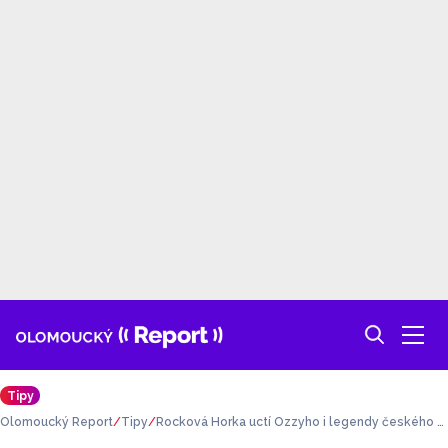
Tipy
Olomoucký Report
Tipy
Rocková Horka uctí Ozzyho i legendy českého bi
gbítu. Festival se blíží