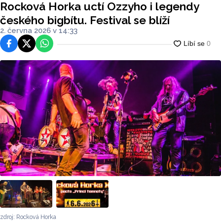
Rocková Horka uctí Ozzyho i legendy
českého bigbítu. Festival se blíží
2. června 2026 v 14:33
Facebook
Platforma X
WhatsApp
zdroj: Rocková Horka