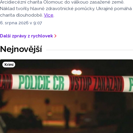
Arcidiecézní charita Olomouc do válkouo zasažené země.
Náklad tvořily hlavně zdravotnické pomůcky. Ukrajině pomáhá
charita dlouhodobě.
Více
.
6. srpna 2026 v 9:07
Další zprávy z rychlovek
Nejnovější
Krimi