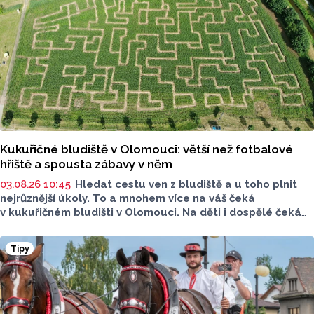
Kukuřičné bludiště v Olomouci: větší než fotbalové
hřiště a spousta zábavy v něm
03.08.26 10:45
Hledat cestu ven z bludiště a u toho plnit
nejrůznější úkoly. To a mnohem více na váš čeká
v kukuřičném bludišti v Olomouci. Na děti i dospělé čeká
v bludišti u Kempu Krásná Morava bloudění, hádání, plnění
úkolů, pohyb na čerstvém vzduchu a hlavně spoustu
Tipy
zábavy. To vše a mnohem víc na ploše větší než fotbalové
hřiště.