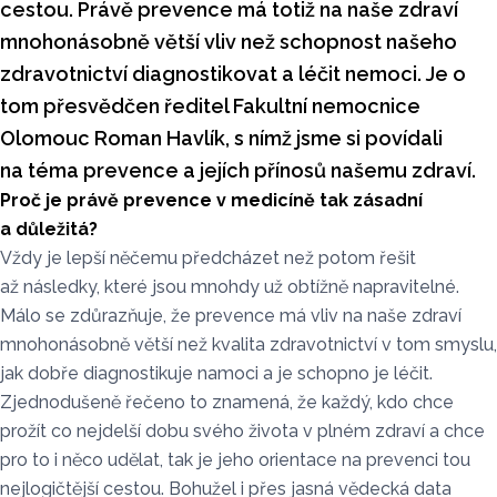
cestou. Právě prevence má totiž na naše zdraví
mnohonásobně větší vliv než schopnost našeho
zdravotnictví diagnostikovat a léčit nemoci. Je o
tom přesvědčen ředitel Fakultní nemocnice
Olomouc Roman Havlík, s nímž jsme si povídali
na téma prevence a jejích přínosů našemu zdraví.
Proč je právě prevence v medicíně tak zásadní
a důležitá?
Vždy je lepší něčemu předcházet než potom řešit
až následky, které jsou mnohdy už obtížně napravitelné.
Málo se zdůrazňuje, že prevence má vliv na naše zdraví
mnohonásobně větší než kvalita zdravotnictví v tom smyslu,
jak dobře diagnostikuje namoci a je schopno je léčit.
Zjednodušeně řečeno to znamená, že každý, kdo chce
prožít co nejdelší dobu svého života v plném zdraví a chce
pro to i něco udělat, tak je jeho orientace na prevenci tou
nejlogičtější cestou. Bohužel i přes jasná vědecká data