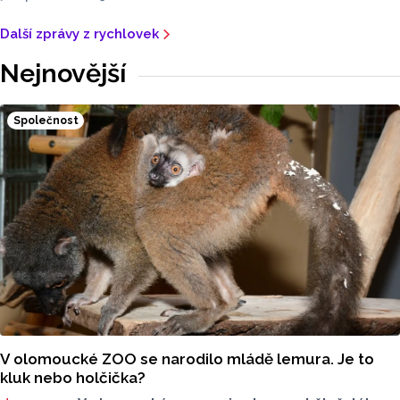
Další zprávy z rychlovek
Nejnovější
Společnost
V olomoucké ZOO se narodilo mládě lemura. Je to
kluk nebo holčička?