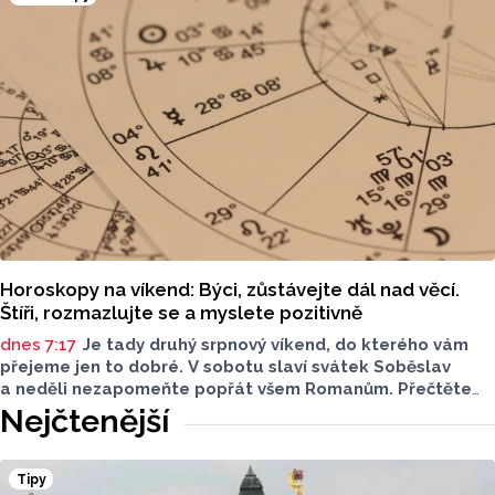
Šárky Krákorové Pajůrkové tomu předcházelo 13 let
pátrání po jejich osudech. Kniha vychází u příležitosti
letošního 770. výročí povýšení Přerova na královské město,
sdělila ČTK mluvčí radnice Lenka Chalupová.
Horoskopy na víkend: Býci, zůstávejte dál nad věcí.
Štíři, rozmazlujte se a myslete pozitivně
dnes 7:17
Je tady druhý srpnový víkend, do kterého vám
přejeme jen to dobré. V sobotu slaví svátek Soběslav
a neděli nezapomeňte popřát všem Romanům. Přečtěte
si svůj horoskop a mějte pěkný víkend.
Nejčtenější
Tipy