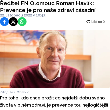
Ředitel FN Olomouc Roman Havlík:
Prevence je pro naše zdraví zásadní
22. listopadu 2022 v 10:43
Facebook
Platforma X
WhatsApp
Zdroj: FNOL Olomouc
Pro toho, kdo chce prožít co nejdelší dobu svého
života v plném zdraví, je prevence tou nejlogičtější