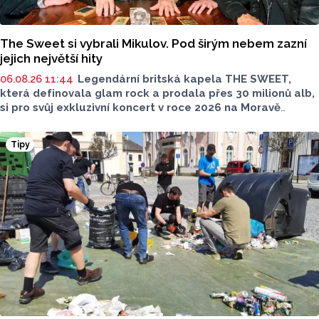
The Sweet si vybrali Mikulov. Pod širým nebem zazní
jejich největší hity
06.08.26 11:44
Legendární britská kapela THE SWEET,
která definovala glam rock a prodala přes 30 milionů alb,
si pro svůj exkluzivní koncert v roce 2026 na Moravě
vybrala Mikulov. 15. srpna 2026 vystoupí pod širým nebem
v malebném Amfiteátru Mikulov.
Tipy