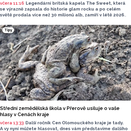
včera 11:16
Legendární britská kapela The Sweet, která
se výrazně zapsala do historie glam rocku a po celém
světě prodala více než 30 milionů alb, zamíří v létě 2026
na Moravu. V sobotu 15. srpna vystoupí pod širým nebem
v Amfiteátru Mikulov. Jako speciální host se představí
Tipy
pražská skupina Precedens.
Střední zemědělská škola v Přerově usiluje o vaše
hlasy v Cenách kraje
včera 13:33
Další ročník Cen Olomouckého kraje je tady.
A vy nyní můžete hlasovat, dnes vám představíme dalšího