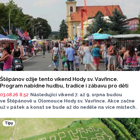
Štěpánov ožije tento víkend Hody sv. Vavřince.
Program nabídne hudbu, tradice i zábavu pro děti
03.08.26 8:52
Následující víkend 7. až 9. srpna budou
ve Štěpánově u Olomouce Hody sv. Vavřince. Akce začne
už v pátek a konat se bude až do neděle na více místech
po celé obci. Těšit se můžete na tři dny plné hodové
veselice, bohatého doprovodného programu pro celou
Tipy
rodinu a na skvělou atmosféru.