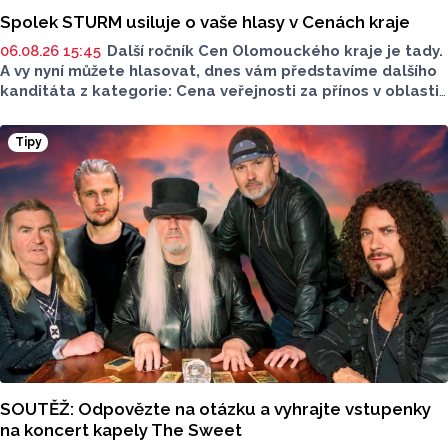
Spolek STURM usiluje o vaše hlasy v Cenách kraje
06.08.26 15:45
Další ročník Cen Olomouckého kraje je tady.
A vy nyní můžete hlasovat, dnes vám představíme dalšího
kanditáta z kategorie: Cena veřejnosti za přínos v oblasti
životního prostředí. Toto je Spolek STURM, nominován
v kategorii: Významný počin v ochraně životního prostředí -
Tipy
právnická osoba.
SOUTĚŽ: Odpovězte na otázku a vyhrajte vstupenky
na koncert kapely The Sweet