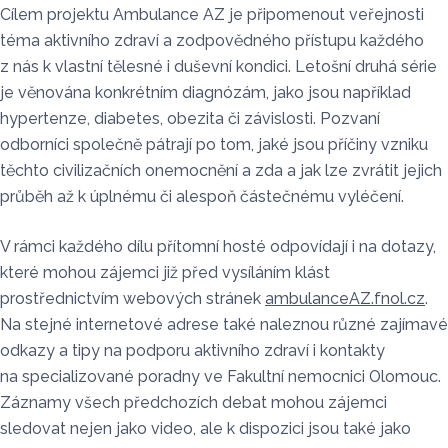
Cílem projektu Ambulance AZ je připomenout veřejnosti
téma aktivního zdraví a zodpovědného přístupu každého
z nás k vlastní tělesné i duševní kondici. Letošní druhá série
je věnována konkrétním diagnózám, jako jsou například
hypertenze, diabetes, obezita či závislosti. Pozvaní
odborníci společně pátrají po tom, jaké jsou příčiny vzniku
těchto civilizačních onemocnění a zda a jak lze zvrátit jejich
průběh až k úplnému či alespoň částečnému vyléčení.
V rámci každého dílu přítomní hosté odpovídají i na dotazy,
které mohou zájemci již před vysíláním klást
prostřednictvím webových stránek
ambulanceAZ.fnol.cz
.
Na stejné internetové adrese také naleznou různé zajímavé
odkazy a tipy na podporu aktivního zdraví i kontakty
na specializované poradny ve Fakultní nemocnici Olomouc.
Záznamy všech předchozích debat mohou zájemci
sledovat nejen jako video, ale k dispozici jsou také jako