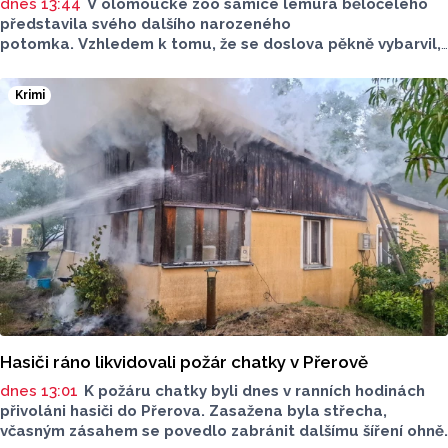
dnes 13:44
V olomoucké zoo samice lemura běločelého
představila svého dalšího narozeného
potomka. Vzhledem k tomu, že se doslova pěkně vybarvil,
je téměř jisté, že se jedná o samce. Samice totiž bývají
hnědé, případně hnědošedé, zato samci se pyšní bílým
Krimi
zbarvením hlavy.
Hasiči ráno likvidovali požár chatky v Přerově
dnes 13:01
K požáru chatky byli dnes v ranních hodinách
přivoláni hasiči do Přerova. Zasažena byla střecha,
včasným zásahem se povedlo zabránit dalšímu šíření ohně.