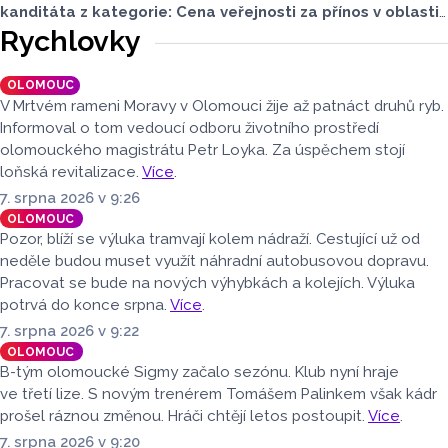
kanditáta z kategorie: Cena veřejnosti za přínos v oblasti
životního prostředí. Toto je Střední zemědělská škola
Rychlovky
v Přerově, která má nominaci v kategorii: Významný počin
v ochraně životního prostředí - právnická osoba.
OLOMOUC
V Mrtvém rameni Moravy v Olomouci žije až patnáct druhů ryb.
Informoval o tom vedoucí odboru životního prostředí
olomouckého magistrátu Petr Loyka. Za úspěchem stojí
loňská revitalizace.
Více
.
7. srpna 2026 v 9:26
OLOMOUC
Pozor, blíží se výluka tramvají kolem nádraží. Cestující už od
neděle budou muset využít náhradní autobusovou dopravu.
Pracovat se bude na nových výhybkách a kolejích. Výluka
potrvá do konce srpna.
Více
.
7. srpna 2026 v 9:22
OLOMOUC
B-tým olomoucké Sigmy začalo sezónu. Klub nyní hraje
ve třetí lize. S novým trenérem Tomášem Palinkem však kádr
prošel ráznou změnou. Hráči chtějí letos postoupit.
Více
.
7. srpna 2026 v 9:20