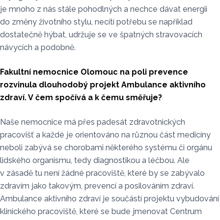
je mnoho z nás stále pohodlných a nechce dávat energii
do změny životního stylu, necítí potřebu se například
dostatečně hýbat, udržuje se ve špatných stravovacích
návycích a podobně.
Fakultní nemocnice Olomouc na poli prevence
rozvinula dlouhodobý projekt Ambulance aktivního
zdraví. V čem spočívá a k čemu směřuje?
Naše nemocnice má přes padesát zdravotnických
pracovišť a každé je orientováno na různou část medicíny
neboli zabývá se chorobami některého systému či orgánu
lidského organismu, tedy diagnostikou a léčbou. Ale
v zásadě tu není žádné pracoviště, které by se zabývalo
zdravím jako takovým, prevencí a posilováním zdraví.
Ambulance aktivního zdraví je součástí projektu vybudování
klinického pracoviště, které se bude jmenovat Centrum