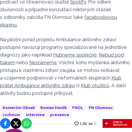
podcast ve streamovací službě
Spotify
. Pro sdílení
zkušeností a případně konzultaci některých otázek
s odborníky založila FN Olomouc také
facebookovou
skupinu
.
Na pilotní pořad projektu Ambulance aktivního zdraví
postupně navazují programy specializované na jednotlivé
diagnózy jako například
Hubneme společně
,
Nebuď pod
tlakem
nebo
Nestárneme
. Všichni, koho myšlenka aktivního
přístupu k vlastnímu zdraví zaujala, se mohou setkávat
a vzájemně podporovat v neformálních skupinách
Klub
přátel Ambulance aktivního zdraví
či
Klub otužilců
. A další
aktivity budou postupně přibývat.
Komerční Obsah
Roman Havlík
FNOL
FN Olomouc
rozhovor
interview
prevence
Facebook
Platforma X
WhatsApp