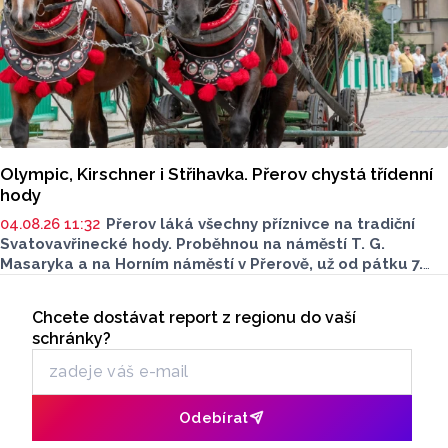
Olympic, Kirschner i Střihavka. Přerov chystá třídenní
hody
04.08.26 11:32
Přerov láká všechny příznivce na tradiční
Svatovavřinecké hody. Proběhnou na náměstí T. G.
Masaryka a na Horním náměstí v Přerově, už od pátku 7.
srpna. Bohatý kulturní a společenský program
Seriály
je nachystaný až do neděle 9. srpna. Podívat se můžete
Chcete dostávat report z regionu do vaší
Odběr newsletteru
i na historický jarmark.
schránky?
Odebírat