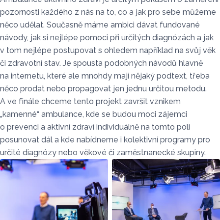
pozornosti každého z nás na to, co a jak pro sebe můžeme
něco udělat. Současně máme ambici dávat fundované
návody, jak si nejlépe pomoci při určitých diagnózách a jak
v tom nejlépe postupovat s ohledem například na svůj věk
či zdravotní stav. Je spousta podobných návodů hlavně
na internetu, které ale mnohdy mají nějaký podtext, třeba
něco prodat nebo propagovat jen jednu určitou metodu.
A ve finále chceme tento projekt završit vznikem
„kamenné“ ambulance, kde se budou moci zájemci
o prevenci a aktivní zdraví individuálně na tomto poli
posunovat dál a kde nabídneme i kolektivní programy pro
určité diagnózy nebo věkové či zaměstnanecké skupiny.