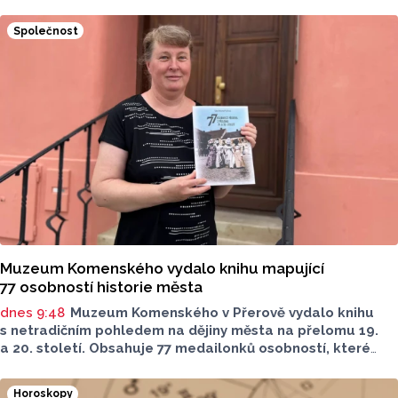
Společnost
Muzeum Komenského vydalo knihu mapující
77 osobností historie města
dnes 9:48
Muzeum Komenského v Přerově vydalo knihu
s netradičním pohledem na dějiny města na přelomu 19.
a 20. století. Obsahuje 77 medailonků osobností, které
se na jeho rozvoji významně podílely. Jejich životní příběhy
jsou doplněny dobovými snímky. Podle autorky publikace
Horoskopy