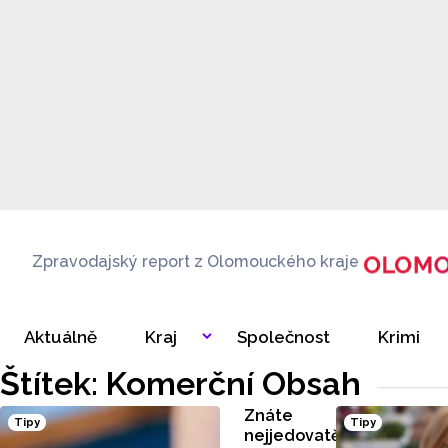
Zpravodajský report z Olomouckého kraje
Aktuálně
Kraj
Společnost
Krimi
Štítek: Komerční Obsah
Znáte
Tipy
Tipy
nejjedovatější