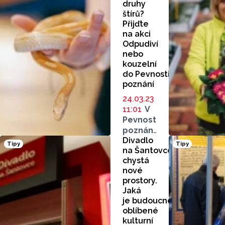
druhy
štírů?
Přijďte
na akci
Odpudiví
nebo
kouzelní
do Pevnosti
poznání
24.03.23
11:01
V
Pevnosti
poznání
Divadlo
Přírodovědecké
Tipy
Tipy
na Šantovce
fakulty
chystá
Univerzity
nové
Palackého
prostory.
v Olomouci
Jaká
se o
je budoucnost
víkendu
oblíbené
1. a 2.
kulturní