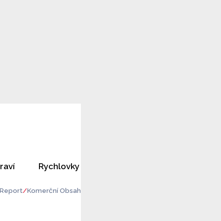
raví
Rychlovky
Horoskopy
Rozhovory
Report
Komerční Obsah