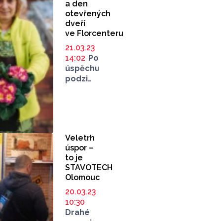
a den
otevřených
dveří
ve Florcenteru
21.03.23
14:02
Po
úspěchu
podzimních
otevřených
dveří,
kde
návštěvníky
zaplavilo
Veletrh
moře
úspor –
(nejen)
to je
červených
STAVOTECH
kvetoucích
Olomouc
vánočních
20.03.23
hvězd
10:30
připravujeme
Drahé
podobnou