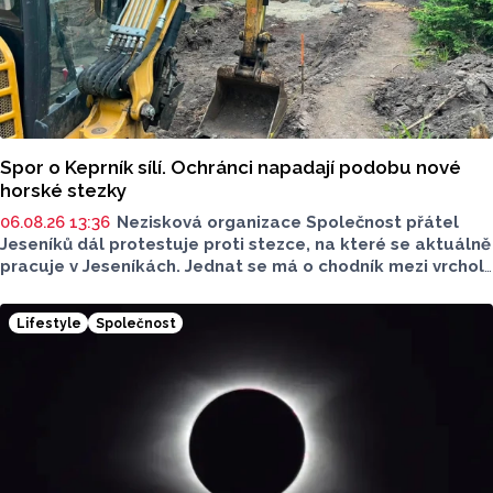
Spor o Keprník sílí. Ochránci napadají podobu nové
horské stezky
06.08.26 13:36
Nezisková organizace Společnost přátel
Jeseníků dál protestuje proti stezce, na které se aktuálně
pracuje v Jeseníkách. Jednat se má o chodník mezi vrcholy
Šerák a Keprník, které turisté hojně vyhledávají. Stavbou
chodníku se podle odborníků příroda jen poškodí, chodník
Lifestyle
Společnost
mezi vrcholy podle nich není nutný.