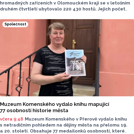
hromadných zařízeních v Olomouckém kraji se v letošním
druhém čtvrtletí ubytovalo 220 430 hostů. Jejich počet
meziročně klesl o 1,2 procenta. Podle statistik však
přibylo ubytovaných cizinců, kterých bylo 45 548,
Společnost
meziročně o 9,1 procenta více. Naopak domácích hostů
v regionu ubylo, kraj v tomto období navštívilo 174 882
turistů, což bylo meziročně o 3,6 procenta méně. Celkový
počet přenocování v kraji klesl o 4,7 procenta. Údaje
dnes zveřejnil Český statistický úřad (ČSÚ).
Muzeum Komenského vydalo knihu mapující
77 osobností historie města
včera 9:48
Muzeum Komenského v Přerově vydalo knihu
s netradičním pohledem na dějiny města na přelomu 19.
a 20. století. Obsahuje 77 medailonků osobností, které