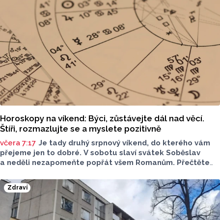
Horoskopy na víkend: Býci, zůstávejte dál nad věcí.
Štíři, rozmazlujte se a myslete pozitivně
včera 7:17
Je tady druhý srpnový víkend, do kterého vám
přejeme jen to dobré. V sobotu slaví svátek Soběslav
a neděli nezapomeňte popřát všem Romanům. Přečtěte
si svůj horoskop a mějte pěkný víkend.
Zdraví