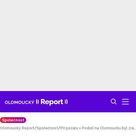
Společnost
Olomoucký Report
Společnost
Při požáru v Podolí na Olomoucku byl zran
ěn jeden člověk