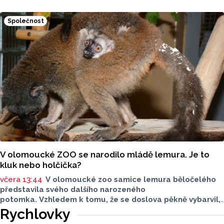
se na jeho rozvoji významně podílely. Jejich životní příběhy
jsou doplněny dobovými snímky. Podle autorky publikace
Společnost
Šárky Krákorové Pajůrkové tomu předcházelo 13 let
pátrání po jejich osudech. Kniha vychází u příležitosti
letošního 770. výročí povýšení Přerova na královské město,
sdělila ČTK mluvčí radnice Lenka Chalupová.
V olomoucké ZOO se narodilo mládě lemura. Je to
kluk nebo holčička?
včera 13:44
V olomoucké zoo samice lemura běločelého
představila svého dalšího narozeného
potomka. Vzhledem k tomu, že se doslova pěkně vybarvil,
je téměř jisté, že se jedná o samce. Samice totiž bývají
Rychlovky
hnědé, případně hnědošedé, zato samci se pyšní bílým