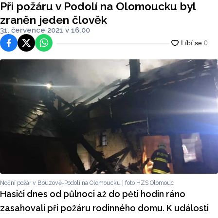
Při požáru v Podolí na Olomoucku byl
zraněn jeden člověk
31. července 2021 v 16:00
Facebook
Platforma X
WhatsApp
Noční požár v Bouzově-Podolí na Olomoucku | foto HZS Olomouc
Hasiči dnes od půlnoci až do pěti hodin ráno
zasahovali při požáru rodinného domu. K události