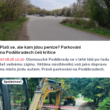
Platí se, ale kam jdou peníze? Parkování
na Poděbradech čelí kritice
07.08.26 10:20
Olomoucké Poděbrady se v létě těší po řadu
let velkému zájmu. Většina návštěvníků volí jako dopravu
na místo jízdu autem. Právě parkování na Poděbradech
je mnoho let tématem, které mezi veřejností rezonuje.
Na konci června vznikla na Facebooku stránka s názvem
Společnost
Poděbrady bez závor a nelegálního parkovného, která
upozorňuje na nevyhovujcí situaci s parkováním
u oblíbeného olomouckého letoviska. Za iniciativou stojí
zastupitel města Olomouce, na jeho přání nebudeme
uvádět jeho identitu.