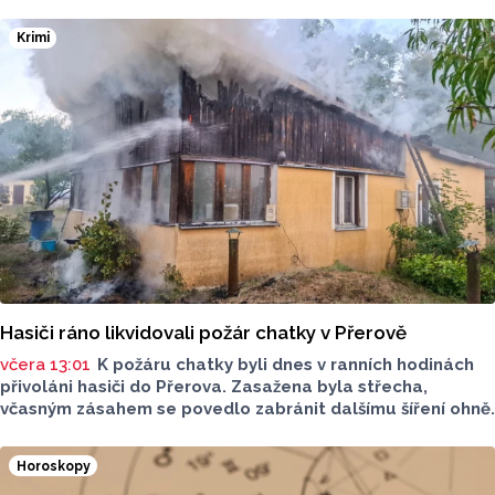
za 42,27 koruny, před týdnem byl o deset haléřů dražší.
O 84 haléřů zdražila nafta, za litr teď řidiči dají průměrně
Krimi
44,84 koruny. Podle údajů společnosti CCS, která ceny
sleduje, je benzin v současnosti o 7,73 koruny dražší než
před rokem, za naftu tehdy motoristé platili o 11,31
koruny méně.
Hasiči ráno likvidovali požár chatky v Přerově
včera 13:01
K požáru chatky byli dnes v ranních hodinách
přivoláni hasiči do Přerova. Zasažena byla střecha,
včasným zásahem se povedlo zabránit dalšímu šíření ohně.
Horoskopy