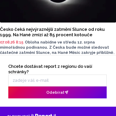
Česko čeká nejvýraznější zatmění Slunce od roku
1999. Na Hané zmizí až 85 procent kotouče
07.08.26 8:15
Obloha nabídne ve středu 12. srpna
mimořádnou podívanou. Z Česka bude možné sledovat
částečné zatmění Slunce, na Hané Měsíc zakryje přibližně
80 až 85 procent slunečního kotouče. Podle olomouckého
Seriály
hvězdáře Michala půjde o nejvýraznější zatmění Slunce
Chcete dostávat report z regionu do vaší
Odběr newsletteru
pozorovatelné z Česka od roku 1999. Důležité ale bude
schránky?
najít vhodné místo a především chránit zrak. Více povědel
v rozhovoru Radia Haná s Lukášem Kobzou.
Odebírat