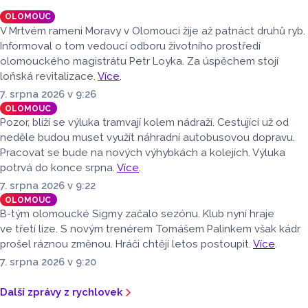
zbarvením hlavy.
OLOMOUC
V Mrtvém rameni Moravy v Olomouci žije až patnáct druhů ryb.
Informoval o tom vedoucí odboru životního prostředí
olomouckého magistrátu Petr Loyka. Za úspěchem stojí
loňská revitalizace.
Více
.
7. srpna 2026 v 9:26
OLOMOUC
Pozor, blíží se výluka tramvají kolem nádraží. Cestující už od
neděle budou muset využít náhradní autobusovou dopravu.
Pracovat se bude na nových výhybkách a kolejích. Výluka
potrvá do konce srpna.
Více
.
7. srpna 2026 v 9:22
OLOMOUC
B-tým olomoucké Sigmy začalo sezónu. Klub nyní hraje
ve třetí lize. S novým trenérem Tomášem Palinkem však kádr
prošel ráznou změnou. Hráči chtějí letos postoupit.
Více
.
7. srpna 2026 v 9:20
Další zprávy z rychlovek