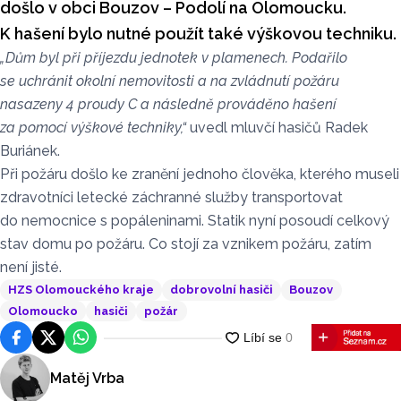
došlo v obci Bouzov – Podolí na Olomoucku.
K hašení bylo nutné použít také výškovou techniku.
„Dům byl při příjezdu jednotek v plamenech. Podařilo
se uchránit okolní nemovitosti a na zvládnutí požáru
nasazeny 4 proudy C a následně prováděno hašení
za pomocí výškové techniky,“
uvedl mluvčí hasičů Radek
Buriánek.
Při požáru došlo ke zranění jednoho člověka, kterého museli
zdravotníci letecké záchranné služby transportovat
do nemocnice s popáleninami. Statik nyní posoudí celkový
stav domu po požáru. Co stojí za vznikem požáru, zatím
není jisté.
HZS Olomouckého kraje
dobrovolní hasiči
Bouzov
Olomoucko
hasiči
požár
Facebook
Platforma X
WhatsApp
Matěj Vrba