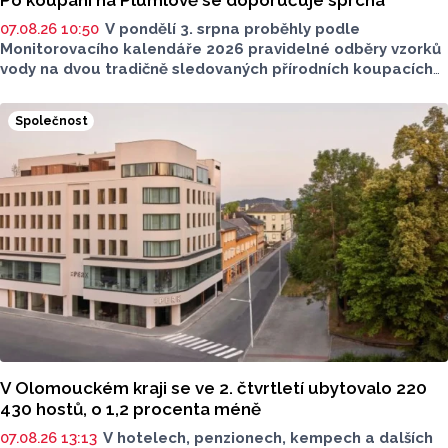
Po koupání na Plumlově se doporučuje sprcha
07.08.26 10:50
V pondělí 3. srpna proběhly podle
Monitorovacího kalendáře 2026 pravidelné odběry vzorků
vody na dvou tradičně sledovaných přírodních koupacích
lokalitách v Olomouckém kraji – ve Vodní nádrži Plumlov
(VN Plumlov) a v Koupací oblasti Poděbrady (KO
Společnost
Poděbrady). Monitoring byl proveden Krajskou
hygienickou stanicí Olomouckého kraje (KHS)
ve spolupráci se Zdravotním ústavem se sídlem v Ostravě,
Centrem hygienických laboratoří v Olomouci.
V Olomouckém kraji se ve 2. čtvrtletí ubytovalo 220
430 hostů, o 1,2 procenta méně
07.08.26 13:13
V hotelech, penzionech, kempech a dalších