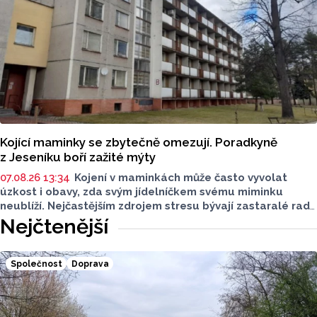
Kojící maminky se zbytečně omezují. Poradkyně
z Jeseníku boří zažité mýty
07.08.26 13:34
Kojení v maminkách může často vyvolat
úzkost i obavy, zda svým jídelníčkem svému miminku
neublíží. Nejčastějším zdrojem stresu bývají zastaralé rady
o nutnosti radikálního omezování jídelníčku, vyhýbání
Nejčtenější
se nadýmavým potravinám nebo preventivnímu vyřazování
alergenů. Mýty o stravě při kojení boří laktační poradkyně
z Jeseníku.
Společnost
Doprava