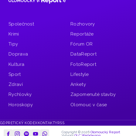
Společnost
Rozhovory
Krimi
Reportáže
Tipy
Fórum OR
Doprava
DataReport
Kultura
FotoReport
Sport
Lifestyle
Zdraví
Ankety
Rychlovky
Zapomenuté stavby
Horoskopy
Olomouc v čase
GDPR
ETICKÝ KODEX
KONTAKTY
RSS
Copyright © 2026
Olomoucký Report
Vytvořil
OLC Webdesign