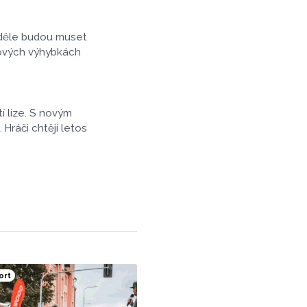
neděle budou muset
nových výhybkách
í lize. S novým
ráči chtějí letos
ort