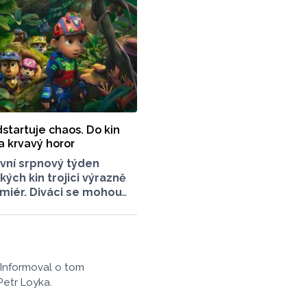
. století.
startuje chaos. Do kin
 a krvavý horor
vní srpnový týden
kých kin trojici výrazně
miér. Diváci se mohou
u českou komedii Šest
ný animovaný film
ola: Dinosauří film
nář, který je určen
ým divákům. Filmové
 Informoval o tom
tavil Radek Kreuziger
Petr Loyka.
Lukáše Kobzy pro Radio