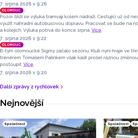
Haná.
7. srpna 2026 v 9:26
OLOMOUC
Pozor, blíží se výluka tramvají kolem nádraží. Cestující už od 
využít náhradní autobusovou dopravu. Pracovat se bude na 
a kolejích. Výluka potrvá do konce srpna.
Více
.
7. srpna 2026 v 9:22
OLOMOUC
B-tým olomoucké Sigmy začalo sezónu. Klub nyní hraje ve třet
trenérem Tomášem Palinkem však kádr prošel ráznou změnou. H
postoupit.
Více
.
7. srpna 2026 v 9:20
Další zprávy z rychlovek
Nejnovější
Společnost
Společnost
Sp