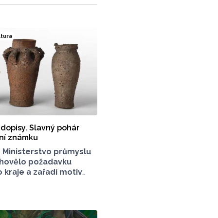
ltura
 dopisy. Slavný pohár
tní známku
6
Ministerstvo průmyslu
hovělo požadavku
kraje a zařadí motiv
oháru na poštovní
tní loštická keramika
hlas po celém světě,
d konce 14. zhruba