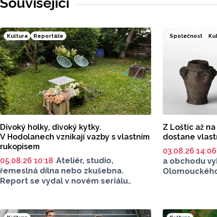
Související
Kultura
Reportáže
Společnost
Ku
Divoký holky, divoký kytky.
Z Loštic až na
V Hodolanech vznikají vazby s vlastním
dostane vlas
rukopisem
03.08.26 14:0
05.08.26 10:18
Ateliér, studio,
a obchodu vy
řemeslná dílna nebo zkušebna.
Olomouckého 
Report se vydal v novém seriálu
Loštického p
Za dveřmi umělce tam, kde vzniká
známky. Uniká
umění. Tuhle dílnu ale najdete venku.
si získala vě
Na jedné zahradě v Hodolanech
vyráběla se o