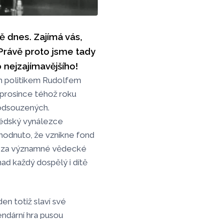
ě dnes. Zajímá vás,
 Právě proto jsme tady
 nejzajímavějšího!
m politikem Rudolfem
. prosince téhož roku
 odsouzených.
védský vynálezce
zhodnuto, že vznikne fond
a za významné vědecké
snad každý dospělý i dítě
den totiž slaví své
endární hra pusou