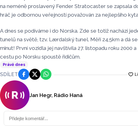
na neméně proslavený Fender Stratocaster se zapsala do 
hráč je odbornou veřejností považován za nejlepšího kyta
A dnes se podíváme i do Norska. Zde se totiž nachází jeden
tunelů na světě, tzv. Lærdalský tunel. Měří 24,5km a dá se
minut! První vozidla jej navštívila 27. listopadu roku 2000 a
cestu po Norsku spoustě řidičům.
Právě dnes
SDÍLET
Facebook
Platforma X
WhatsApp
Jan Hegr, Rádio Haná