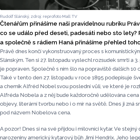
Rudolf Slánský, zdroj: reprofoto Mall TV
Čtenářům přinášíme naši pravidelnou rubriku Práv
co se událo před deseti, padesáti nebo sto lety?
a společně s rádiem Haná přinášíme přehled toho
Právě dnes končí vykonstruovaný proces s komunistický
Slánským. Ten si 27. listopadu vyslechl rozsudek smrti a 3
je popraven. Společně s ním šlo na popraviště dalších 10
Také v tento den 27. listopadu v roce 1895 podepisuje š
a chemik Alfréd Nobel svou poslední vůli, ve které je ro
Alfréda Nobela a z něj bude každoročně udělována cen
objevy, literární tvorbu nebo i o mír na světě. Dnes ji zná 
pod názvem Nobelova cena.
A pozor! Dnes si na své přijdou i milovníci kytar. Ve stejný 
narozeniny americký kytarový bůh Jimi Hendrix. Jeho leg