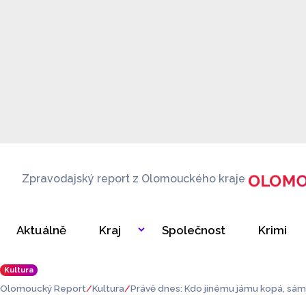
Zpravodajský report z Olomouckého kraje
Aktuálně
Kraj
Společnost
Krimi
Kultura
Olomoucký Report
Kultura
Právě dnes: Kdo jinému jámu kopá, sám d
opadu?