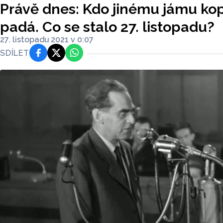
Právě dnes: Kdo jinému jámu kop
padá. Co se stalo 27. listopadu?
27. listopadu 2021 v 0:07
SDÍLET
Facebook
Platforma X
WhatsApp