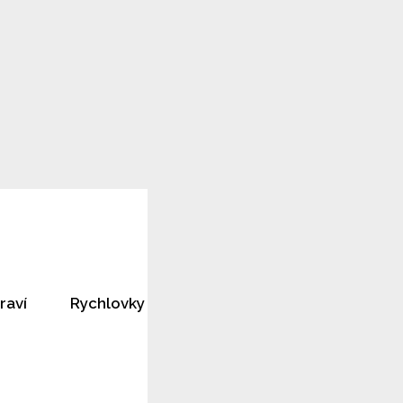
raví
Rychlovky
Horoskopy
Rozhovory