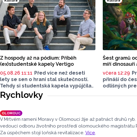
Kultura
Kultura
vznikají květinové vazby floristek
do poloviny 16
se značkou Divok
ý
.
Z hospody až na pódium: Příběh
Šest gramů od
(ex)studentské kapely Vertigo
míří dinosauři
05.08.26 11:11
Před více než deseti
včera 12:29
Pr
lety se sen o hraní stal skutečností.
přináší do čes
Tehdy si studentská kapela vypůjčila
odlišných pre
jméno oblíbeného olomouckého
těšit na novo
Rychlovky
podniku a rozpálila reproduktory.
gramů, rodin
Po studiích se však jejich cesty
Tlapková patr
na dlouhou dobu rozešly. Minulý rok
i horor Zmrzli
OLOMOUC
ale britpopová kapela Vertigo
pouze dospěl
V Mrtvém rameni Moravy v Olomouci žije až patnáct druhů ryb.
nabrala druhý dech. Tentokrát už v
novinky předs
vedoucí odboru životního prostředí olomouckého magistrátu 
pozměněné sestavě.
v rozhovoru 
Za úspěchem stojí loňská revitalizace.
Více
.