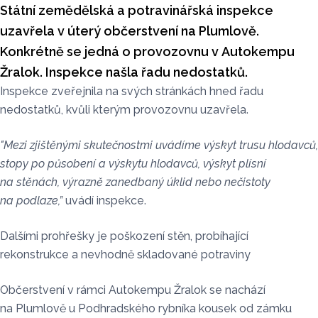
Státní zemědělská a potravinářská inspekce
uzavřela v úterý občerstvení na Plumlově.
Konkrétně se jedná o provozovnu v Autokempu
Žralok. Inspekce našla řadu nedostatků.
Inspekce zveřejnila na svých stránkách
hned řadu
nedostatků, kvůli kterým provozovnu uzavřela.
"Mezi zjištěnými skutečnostmi uvádíme výskyt trusu hlodavců,
stopy po působení a výskytu hlodavců, výskyt plísní
na stěnách, výrazně zanedbaný úklid nebo nečistoty
na podlaze,
”
uvádí
inspekce.
Dalšími prohřešky je p
oškození stěn
, p
robíhající
rekonstrukce
a n
evhodně skladované potraviny
Občerstvení v rámci Autokempu Žralok se nachází
na Plumlově u Podhradské
ho rybníka kousek od zámku