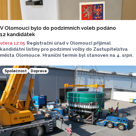
V Olomouci bylo do podzimních voleb podáno
12 kandidátek
včera 12:05
Registrační úřad v Olomouci přijímal
kandidátní listiny pro podzimní volby do Zastupitelstva
města Olomouce. Hraniční termín byl stanoven na 4. srpna
do 16 hodin. Do této lhůty bylo podáno celkem
12 kandidátních listin.
Společnost
Doprava