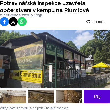
Potravinářská inspekce uzavřela
občerstvení v kempu na Plumlově
2. července 2026 v 12:56
Facebook
Platforma X
WhatsApp
5
Zdroj: Státní zemědělská a potravinářská inspekce