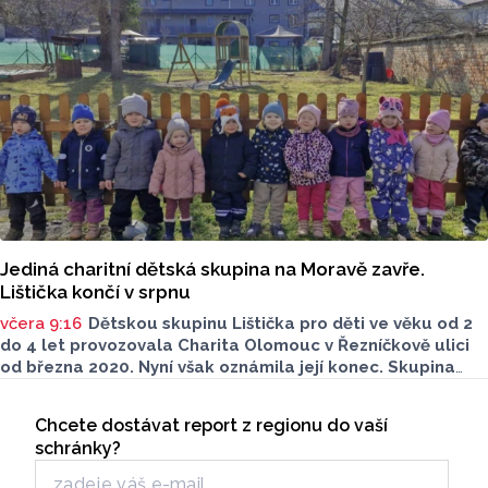
rekord padl také v Olomouci. Nejvyšší teplota v kraji však
byla dnes naměřena ve Šternberku na Olomoucku a to
39,6 stupňů. Absolutní dosavadní rekordy padly na řadě
dalších stanic Olomouckého kraje.
Jediná charitní dětská skupina na Moravě zavře.
Lištička končí v srpnu
včera 9:16
Dětskou skupinu Lištička pro děti ve věku od 2
do 4 let provozovala Charita Olomouc v Řezníčkově ulici
od března 2020. Nyní však oznámila její konec. Skupina
by měla fungovat ještě do konce letošního srpna. Poslední
Seriály
týdny provozu nabídnou příležitost pro malé ohlédnutí
Chcete dostávat report z regionu do vaší
Odběr newsletteru
za šesti dynamickými lety.
schránky?