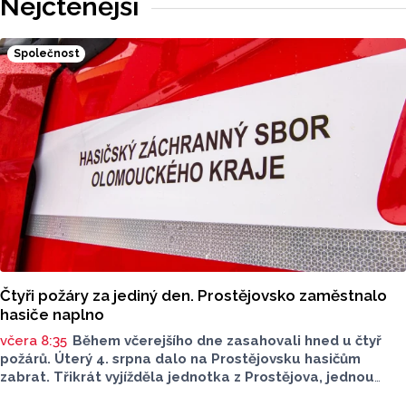
Nejčtenější
v kategorii: Dlouhodobý přínos v oblasti životního
prostředí.
Společnost
Čtyři požáry za jediný den. Prostějovsko zaměstnalo
hasiče naplno
včera 8:35
Během včerejšího dne zasahovali hned u čtyř
požárů. Úterý 4. srpna dalo na Prostějovsku hasičům
zabrat. Třikrát vyjížděla jednotka z Prostějova, jednou
z Konice. Nápomocní byli i dobrovolní hasiči. Všechny