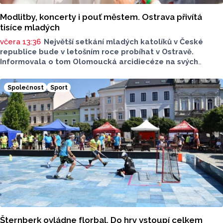
Modlitby, koncerty i pouť městem. Ostrava přivítá
tisíce mladých
včera 13:36
Největší setkání mladých katolíků v České
republice bude v letošním roce probíhat v Ostravě.
Informovala o tom Olomoucká arcidiecéze na svých
webových stránkách. Celostátní setkání mládeže
se uskuteční od úterý 11. srpna až do neděle 16. srpna.
Společnost
Sport
Očekává se přes 3 tisíce návštěvníků.
Šternberk ovládne florbal. Do hry vstoupí celkem