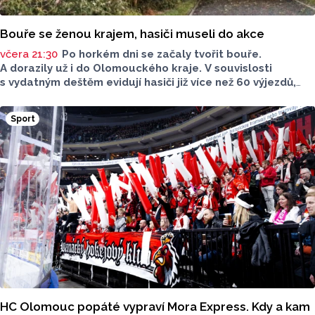
Bouře se ženou krajem, hasiči museli do akce
včera 21:30
Po horkém dni se začaly tvořit bouře.
A dorazily už i do Olomouckého kraje. V souvislosti
s vydatným deštěm evidují hasiči již více než 60 výjezdů,
nejvíce na Šumpersku. Hasičský záchranný sbor (HZS)
Olomouckého kraje o tom informoval na sociálních sítích.
Sport
HC Olomouc popáté vypraví Mora Express. Kdy a kam