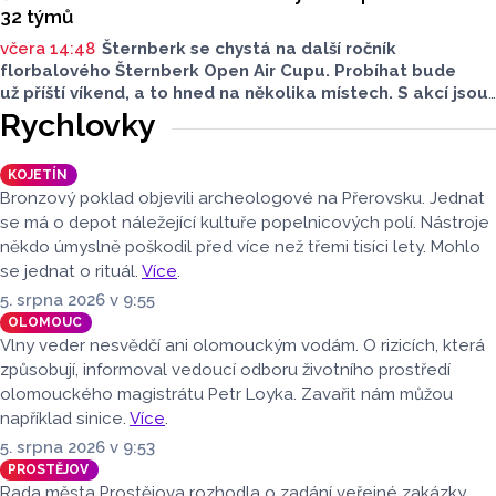
32 týmů
včera 14:48
Šternberk se chystá na další ročník
florbalového Šternberk Open Air Cupu. Probíhat bude
už příští víkend, a to hned na několika místech. S akcí jsou
spojené také dopravní uzavírky. Najdete mezi týmy svého
Rychlovky
favorita?
KOJETÍN
Bronzový poklad objevili archeologové na Přerovsku. Jednat
se má o depot náležející kultuře popelnicových polí. Nástroje
někdo úmyslně poškodil před více než třemi tisíci lety. Mohlo
se jednat o rituál.
Více
.
5. srpna 2026 v 9:55
OLOMOUC
Vlny veder nesvědčí ani olomouckým vodám. O rizicích, která
způsobují, informoval vedoucí odboru životního prostředí
olomouckého magistrátu Petr Loyka. Zavařit nám můžou
například sinice.
Více
.
5. srpna 2026 v 9:53
PROSTĚJOV
Rada města Prostějova rozhodla o zadání veřejné zakázky