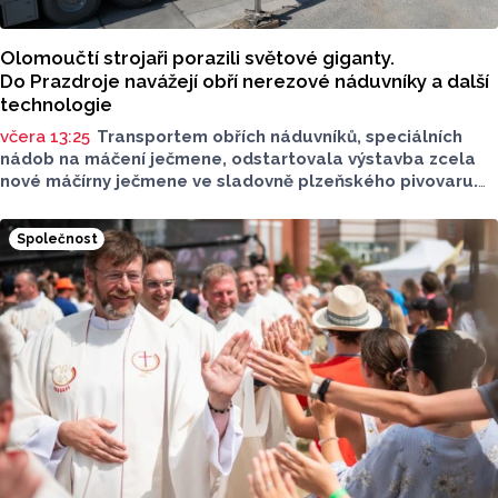
Olomoučtí strojaři porazili světové giganty.
Do Prazdroje navážejí obří nerezové náduvníky a další
technologie
včera 13:25
Transportem obřích náduvníků, speciálních
nádob na máčení ječmene, odstartovala výstavba zcela
nové máčírny ječmene ve sladovně plzeňského pivovaru.
Materiál vyrobila a převezla olomoucká firma PROJECT
MALT, která dokázala v úterý 4. srpna úspěšně převézt
Společnost
z Olomouce v pořadí již čtvrtá masivní vlna přepravy
nadměrných nákladů s
nerezovými náduvníky.