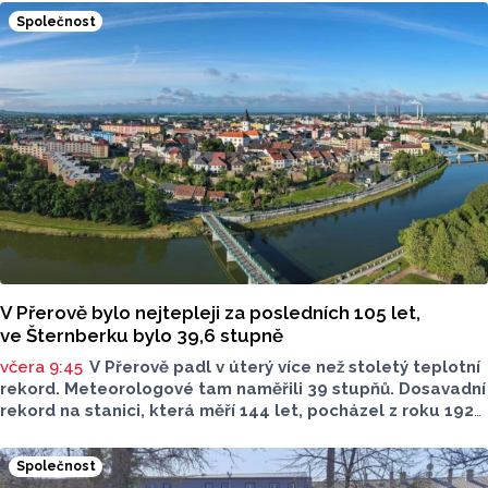
události se naštěstí obešly bez zranění osob.
Společnost
V Přerově bylo nejtepleji za posledních 105 let,
ve Šternberku bylo 39,6 stupně
včera 9:45
V Přerově padl v úterý více než stoletý teplotní
rekord. Meteorologové tam naměřili 39 stupňů. Dosavadní
rekord na stanici, která měří 144 let, pocházel z roku 1921
a činil 38 stupňů Celsia, řekl dnes ČTK Tomáš Ostrožlík
z ostravského pracoviště Českého
Společnost
hydrometeorologického ústavu (ČHMÚ). Téměř stoletý