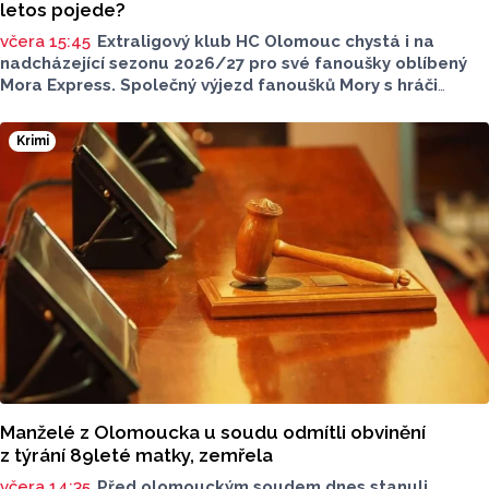
letos pojede?
včera 15:45
Extraligový klub HC Olomouc chystá i na
nadcházející sezonu 2026/27 pro své fanoušky oblíbený
Mora Express. Společný výjezd fanoušků Mory s hráči
speciální vlakovou soupravou se uskuteční v sobotu 24.
října. Stejně jako roky předtím, tak i letos bude cílovou
Krimi
destinací pražská Libeň, kde kohouti vyzvou v O2 aréně
Spartu Praha.
Manželé z Olomoucka u soudu odmítli obvinění
z týrání 89leté matky, zemřela
včera 14:35
Před olomouckým soudem dnes stanuli