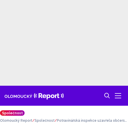
Společnost
Olomoucký Report
Společnost
Potravinářská inspekce uzavřela občerst
vení v kempu na Plumlově