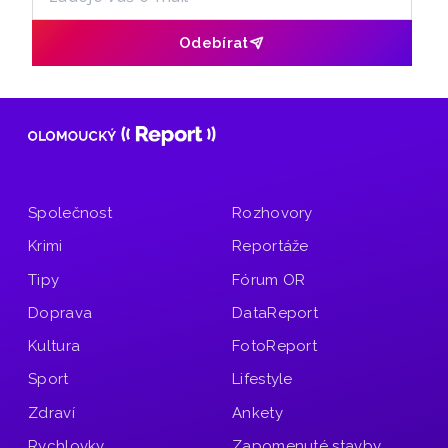
Odebírat
Společnost
Rozhovory
Krimi
Reportáže
Tipy
Fórum OR
Doprava
DataReport
Kultura
FotoReport
Sport
Lifestyle
Zdraví
Ankety
Rychlovky
Zapomenuté stavby