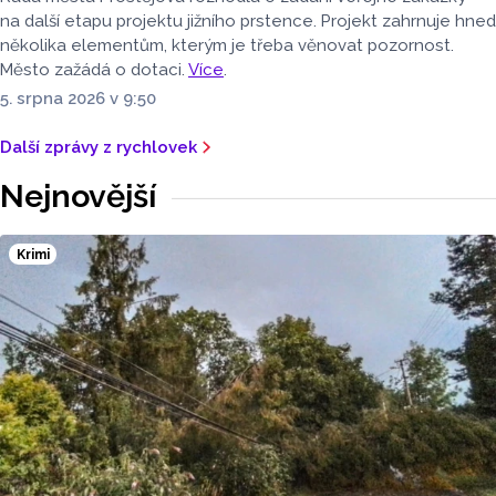
na další etapu projektu jižního prstence. Projekt zahrnuje hned
několika elementům, kterým je třeba věnovat pozornost.
Město zažádá o dotaci.
Více
.
5. srpna 2026 v 9:50
Další zprávy z rychlovek
Nejnovější
Krimi