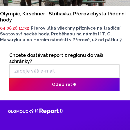
Olympic, Kirschner i Střihavka. Přerov chystá třídenní
hody
04.08.26 11:32
Přerov láká všechny příznivce na tradiční
Svatovavřinecké hody. Proběhnou na náměstí T. G.
Masaryka a na Horním náměstí v Přerově, už od pátku 7.
srpna. Bohatý kulturní a společenský program
Seriály
je nachystaný až do neděle 9. srpna. Podívat se můžete
Chcete dostávat report z regionu do vaší
Odběr newsletteru
i na historický jarmark.
schránky?
Odebírat