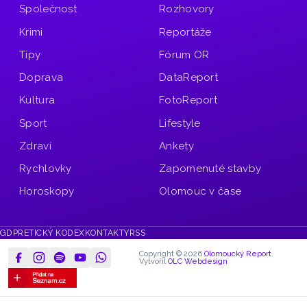
Společnost
Rozhovory
Krimi
Reportáže
Tipy
Fórum OR
Doprava
DataReport
Kultura
FotoReport
Sport
Lifestyle
Zdraví
Ankety
Rychlovky
Zapomenuté stavby
Horoskopy
Olomouc v čase
GDPR
ETICKÝ KODEX
KONTAKTY
RSS
Copyright © 2026
Olomoucký Report
Vytvořil
OLC Webdesign