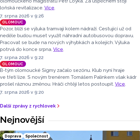
olomouckého magistrátu Petr Loyka. Za úspěchem stojí
loňská revitalizace.
Více
.
7. srpna 2026 v 9:26
OLOMOUC
Pozor, blíží se výluka tramvají kolem nádraží. Cestující už od
neděle budou muset využít náhradní autobusovou dopravu.
Pracovat se bude na nových výhybkách a kolejích. Výluka
potrvá do konce srpna.
Více
.
7. srpna 2026 v 9:22
OLOMOUC
B-tým olomoucké Sigmy začalo sezónu. Klub nyní hraje
ve třetí lize. S novým trenérem Tomášem Palinkem však kádr
prošel ráznou změnou. Hráči chtějí letos postoupit.
Více
.
7. srpna 2026 v 9:20
Další zprávy z rychlovek
Nejnovější
Doprava
Společnost