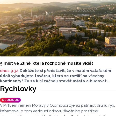
5 míst ve Zlíně, která rozhodně musíte vidět
dnes 9:32
Dokážete si představit, že v malém valašském
údolí vybudujete továrnu, která se rozšíří na všechny
kontinenty? Že se k ní začnou stavět města a budovat
železnice? To všechno bez internetu a počítače, jen
Rychlovky
s papírem a tužkou? Tomáš Baťa to se svým obuvnickým
impériem dokázal. Jeho Zlín je proto dodnes ukázkou
OLOMOUC
toho co znamená, když věříte, že “nejde neexistuje”. Tady
V Mrtvém rameni Moravy v Olomouci žije až patnáct druhů ryb.
je 5 baťovských míst ve Zlíně, která byste si rozhodně
Informoval o tom vedoucí odboru životního prostředí
neměli nechat ujít. A nakonec malý cestovatelský tip.