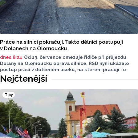
Práce na silnici pokračují. Takto dělníci postupují
v Dolanech na Olomoucku
dnes 8:24
Od 13. července omezuje řidiče při průjezdu
Dolany na Olomoucku oprava silnice. ŘSD nyní ukázalo
postup prací v dotčeném úseku, na kterém pracují i o
víkendu. Stále zde platí kyvadlový provoz.
Nejčtenější
Tipy