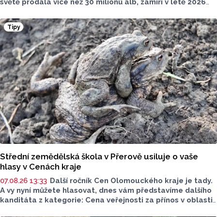
světě prodala více než 30 milionů alb, zamíří v létě 2026
na Moravu. V sobotu 15. srpna vystoupí pod širým nebem
v Amfiteátru Mikulov. Jako speciální host se představí
Tipy
pražská skupina Precedens.
Střední zemědělská škola v Přerově usiluje o vaše
hlasy v Cenách kraje
07.08.26 13:33
Další ročník Cen Olomouckého kraje je tady.
A vy nyní můžete hlasovat, dnes vám představíme dalšího
kanditáta z kategorie: Cena veřejnosti za přínos v oblasti
životního prostředí. Toto je Střední zemědělská škola