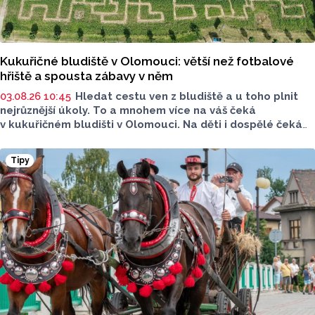
Kukuřičné bludiště v Olomouci: větší než fotbalové
hřiště a spousta zábavy v něm
03.08.26 10:45
Hledat cestu ven z bludiště a u toho plnit
nejrůznější úkoly. To a mnohem více na váš čeká
v kukuřičném bludišti v Olomouci. Na děti i dospělé čeká
v bludišti u Kempu Krásná Morava bloudění, hádání, plnění
úkolů, pohyb na čerstvém vzduchu a hlavně spoustu
Tipy
zábavy. To vše a mnohem víc na ploše větší než fotbalové
hřiště.