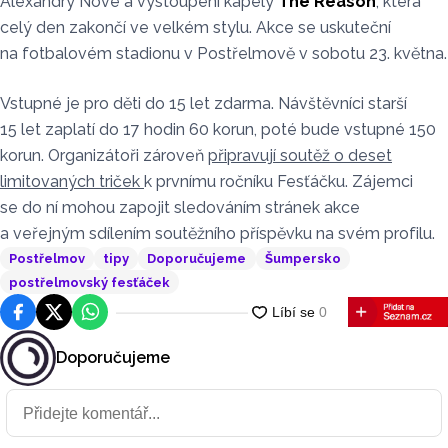
Alexandry Nové a vystoupení kapely
The Reason
, která
celý den zakončí ve velkém stylu. Akce se uskuteční
na fotbalovém stadionu v Postřelmově v sobotu 23. května.
Vstupné je pro děti do 15 let zdarma. Návštěvníci starší
15 let zaplatí do 17 hodin 60 korun, poté bude vstupné 150
korun. Organizátoři zároveň
připravují soutěž o deset
limitovaných triček
k prvnímu ročníku Fesťáčku. Zájemci
se do ní mohou zapojit sledováním stránek akce
a veřejným sdílením soutěžního příspěvku na svém profilu.
Postřelmov
tipy
Doporučujeme
Šumpersko
postřelmovský fesťáček
Facebook
Platforma X
WhatsApp
Doporučujeme