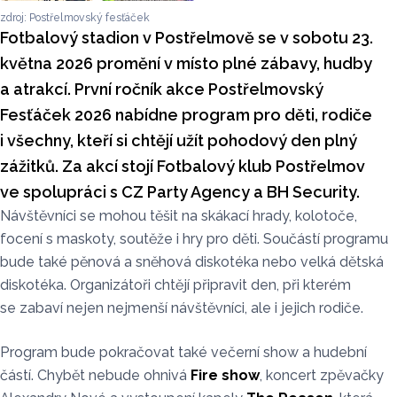
zdroj: Postřelmovský fesťáček
Fotbalový stadion v Postřelmově se v sobotu 23.
května 2026 promění v místo plné zábavy, hudby
a atrakcí. První ročník akce Postřelmovský
Fesťáček 2026 nabídne program pro děti, rodiče
i všechny, kteří si chtějí užít pohodový den plný
zážitků. Za akcí stojí Fotbalový klub Postřelmov
ve spolupráci s CZ Party Agency a BH Security.
Návštěvníci se mohou těšit na skákací hrady, kolotoče,
focení s maskoty, soutěže i hry pro děti. Součástí programu
bude také pěnová a sněhová diskotéka nebo velká dětská
diskotéka. Organizátoři chtějí připravit den, při kterém
se zabaví nejen nejmenší návštěvníci, ale i jejich rodiče.
Program bude pokračovat také večerní show a hudební
částí. Chybět nebude ohnivá
Fire show
, koncert zpěvačky