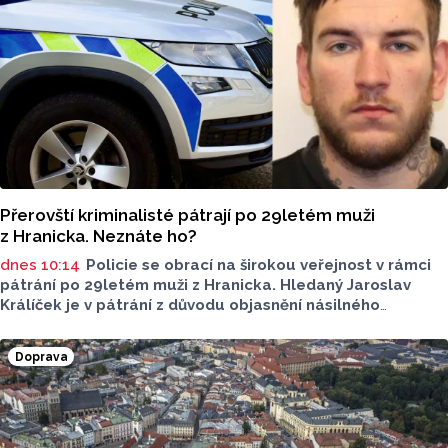
Přerovští kriminalisté pátrají po 29letém muži
z Hranicka. Neznáte ho?
dnes 10:14
Policie se obrací na širokou veřejnost v rámci
pátrání po 29letém muži z Hranicka. Hledaný Jaroslav
Králíček je v pátrání z důvodu objasnění násilného
trestného činu. Policie upozorňuje, že by mohl být
nebezpečný.
Doprava