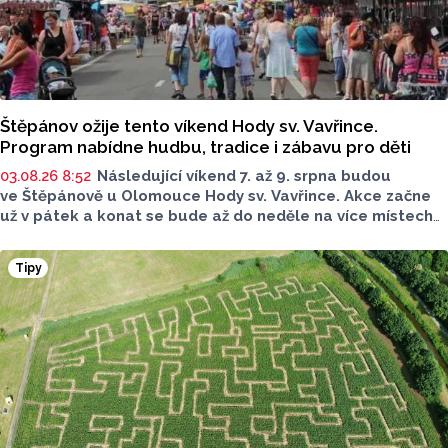
Štěpánov ožije tento víkend Hody sv. Vavřince.
Program nabídne hudbu, tradice i zábavu pro děti
03.08.26 8:52
Následující víkend 7. až 9. srpna budou
ve Štěpánově u Olomouce Hody sv. Vavřince. Akce začne
už v pátek a konat se bude až do neděle na více místech
po celé obci. Těšit se můžete na tři dny plné hodové
veselice, bohatého doprovodného programu pro celou
Tipy
rodinu a na skvělou atmosféru.