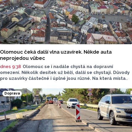
Olomouc čeká další vlna uzavírek. Někde auta
neprojedou vůbec
dnes 9:38
Olomouc se i nadále chystá na dopravní
omezení. Několik desítek už běží, další se chystají. Důvody
pro uzavírky částečné i úplné jsou různé. Na která místa
si dát pozor?
Doprava