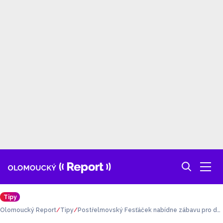
Tipy
Olomoucký Report
Tipy
Postřelmovský Fesťáček nabídne zábavu pro dět
i i dospělé. Chybět nebudou atrakce, show ani ko