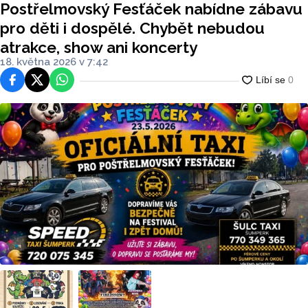
Postřelmovský Fesťáček nabídne zábavu
ncerty
pro děti i dospělé. Chybět nebudou
atrakce, show ani koncerty
18. května 2026 v 7:42
Facebook
Platforma X
WhatsApp