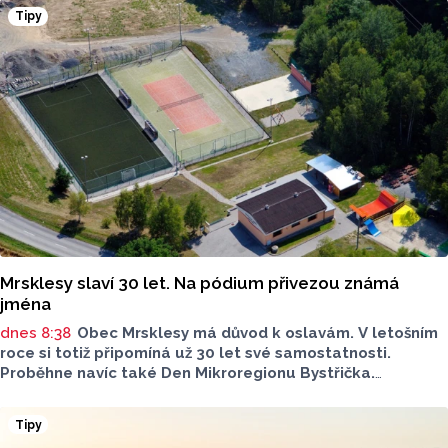
v Přerově, která má nominaci v kategorii: Významný počin
Tipy
v ochraně životního prostředí - právnická osoba.
Mrsklesy slaví 30 let. Na pódium přivezou známá
jména
dnes 8:38
Obec Mrsklesy má důvod k oslavám. V letošním
roce si totiž připomíná už 30 let své samostatnosti.
Proběhne navíc také Den Mikroregionu Bystřička.
Nachystaný je bohatý program, cyklovýlet, nebude chybět
ani spousta hudebních vystoupení.
Tipy