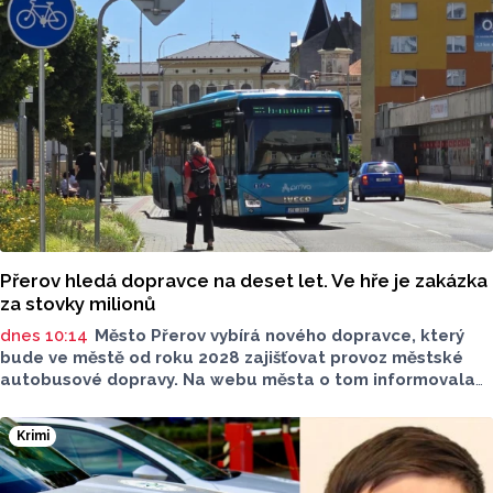
Přerov hledá dopravce na deset let. Ve hře je zakázka
za stovky milionů
dnes 10:14
Město Přerov vybírá nového dopravce, který
bude ve městě od roku 2028 zajišťovat provoz městské
autobusové dopravy. Na webu města o tom informovala
tisková mluvčí města Lenka Chalupová. O vypsání veřejné
zakázky, podle ní, na srpnové schůzi rozhodli radní.
Krimi
Smlouvu s novým dopravcem chce město uzavřít na deset
let.