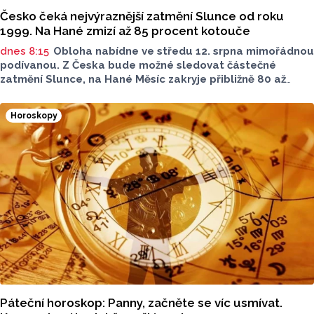
Česko čeká nejvýraznější zatmění Slunce od roku
1999. Na Hané zmizí až 85 procent kotouče
dnes 8:15
Obloha nabídne ve středu 12. srpna mimořádnou
podívanou. Z Česka bude možné sledovat částečné
zatmění Slunce, na Hané Měsíc zakryje přibližně 80 až
85 procent slunečního kotouče. Podle olomouckého
hvězdáře Michala půjde o nejvýraznější zatmění Slunce
Horoskopy
pozorovatelné z Česka od roku 1999. Důležité ale bude
najít vhodné místo a především chránit zrak. Více povědel
v rozhovoru Radia Haná s Lukášem Kobzou.
Páteční horoskop: Panny, začněte se víc usmívat.