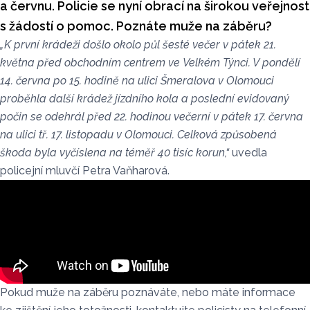
a červnu. Policie se nyní obrací na širokou veřejnost
s žádostí o pomoc. Poznáte muže na záběru?
„K první krádeži došlo okolo půl šesté večer v pátek 21.
května před obchodním centrem ve Velkém Týnci. V pondělí
14. června po 15. hodině na ulici Šmeralova v Olomouci
proběhla další krádež jízdního kola a poslední evidovaný
počin se odehrál před 22. hodinou večerní v pátek 17. června
na ulici tř. 17. listopadu v Olomouci. Celková způsobená
škoda byla vyčíslena na téměř 40 tisíc korun,“
uvedla
policejní mluvčí Petra Vaňharová.
Pokud muže na záběru poznáváte, nebo máte informace