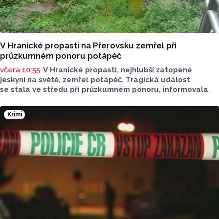
V Hranické propasti na Přerovsku zemřel při
průzkumném ponoru potápěč
včera 10:55
V Hranické propasti, nejhlubší zatopené
jeskyni na světě, zemřel potápěč. Tragická událost
se stala ve středu při průzkumném ponoru, informovala
dnes na sociální síti Speleologická záchranná služba. Tělo
bylo vyzvednuto v noci na dnešek z hloubky 186 metrů.
Krimi
Na případ upozornil server Novinky.cz. Policie případ
vyšetřuje pro trestný čin usmrcení z nedbalosti, řekla dnes
ČTK policejní mluvčí Miluše Zajícová. Muž byl letecký
záchranář, speleo potápěč a hasič z centrální hasičské
stanice v Kladně, uvedli na sociální síti středočeští hasiči.