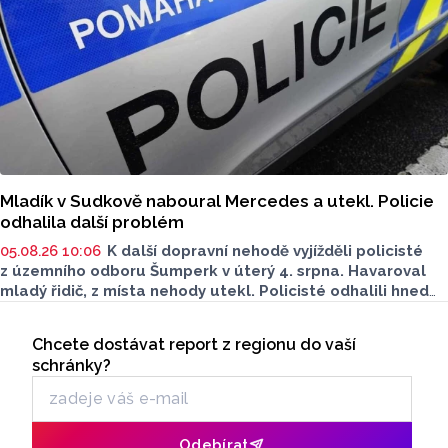
Mladík v Sudkově naboural Mercedes a utekl. Policie
odhalila další problém
05.08.26 10:06
K další dopravní nehodě vyjížděli policisté
z územního odboru Šumperk v úterý 4. srpna. Havaroval
mladý řidič, z místa nehody utekl. Policisté odhalili hned
několik prohřešků. Proti řidiči zahájili úkony trestního
Seriály
řízení. Škoda přesáhla 100 tisíc.
Chcete dostávat report z regionu do vaší
Odběr newsletteru
schránky?
Odebírat