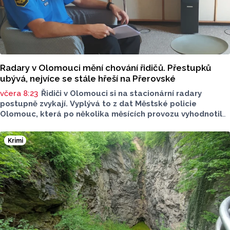
Radary v Olomouci mění chování řidičů. Přestupků
ubývá, nejvíce se stále hřeší na Přerovské
včera 8:23
Řidiči v Olomouci si na stacionární radary
postupně zvykají. Vyplývá to z dat Městské policie
Olomouc, která po několika měsících provozu vyhodnotila
situaci na třech nejnovějších měřicích místech. Počet
zaznamenaných přestupků zde oproti prvním měsícům
Krimi
výrazně klesl, v některých lokalitách až o polovinu.
O dopravě, ale i o případech, která musela Městská
policie Olomouc (MPO) řešit mluvil v pocastu Radia
Metropole s Tomášem Gottwaldem mluvčí MPO Petr
Čunderle.