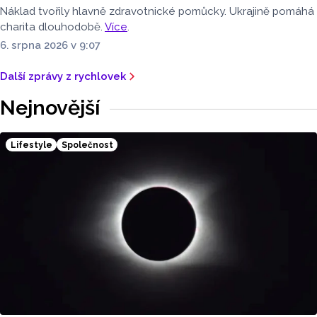
Náklad tvořily hlavně zdravotnické pomůcky. Ukrajině pomáhá
charita dlouhodobě.
Více
.
6. srpna 2026 v 9:07
Další zprávy z rychlovek
Nejnovější
Lifestyle
Společnost