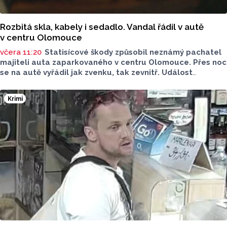
Rozbitá skla, kabely i sedadlo. Vandal řádil v autě
v centru Olomouce
včera 11:20
Statisícové škody způsobil neznámý pachatel
majiteli auta zaparkovaného v centru Olomouce. Přes noc
se na autě vyřádil jak zvenku, tak zevnitř. Událost
vyšetřovali olomoučtí policisté a v ranních hodinách o ní
informovala tisková mluvčí Marie Šafářová. Pachateli
Krimi
hrozí i vězení.