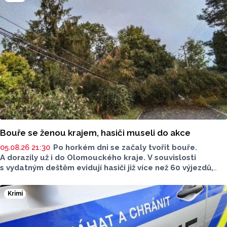
Bouře se ženou krajem, hasiči museli do akce
05.08.26 21:30
Po horkém dni se začaly tvořit bouře.
A dorazily už i do Olomouckého kraje. V souvislosti
s vydatným deštěm evidují hasiči již více než 60 výjezdů,
nejvíce na Šumpersku. Hasičský záchranný sbor (HZS)
Olomouckého kraje o tom informoval na sociálních sítích.
Krimi