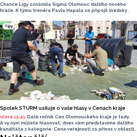
Chance Ligy oznámila Sigma Olomouc dalšího nového
hráče. K týmu trenéra Pavla Hapala se připojil švédský
obránce Anton Ekeroth, který přichází na Hanou
z norského HamKamu. Sigma to uvedla na svém webu,
Tipy
o tom, na jak dlouho podepsal nov hráč smlouvu
neinformovala.
Spolek STURM usiluje o vaše hlasy v Cenách kraje
včera 15:45
Další ročník Cen Olomouckého kraje je tady.
A vy nyní můžete hlasovat, dnes vám představíme dalšího
kanditáta z kategorie: Cena veřejnosti za přínos v oblasti
životního prostředí. Toto je Spolek STURM, nominován