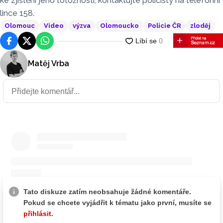
ke zjištění jeho totožnosti, kontaktujte policisty na telefonní
lince 158.
Olomouc
Video
výzva
Olomoucko
Policie ČR
zloděj
Facebook
Platforma X
WhatsApp
Matěj Vrba