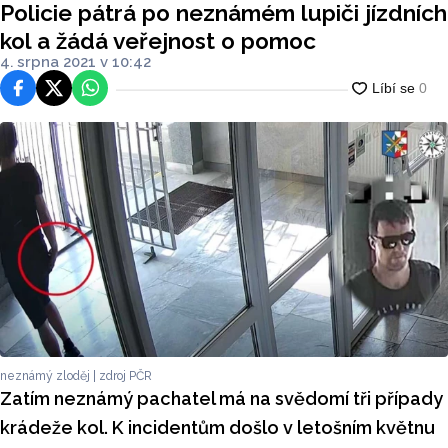
Policie pátrá po neznámém lupiči jízdních
kol a žádá veřejnost o pomoc
4. srpna 2021 v 10:42
Facebook
Platforma X
WhatsApp
neznámý zloděj | zdroj PČR
Zatím neznámý pachatel má na svědomí tři případy
krádeže kol. K incidentům došlo v letošním květnu