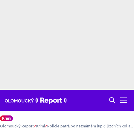
Krimi
Olomoucký Report
Krimi
Policie pátrá po neznámém lupiči jízdních kol a ž
ádá veřejnost o pomoc