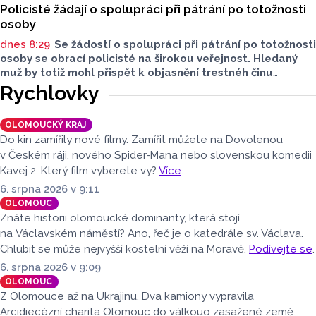
Policisté žádají o spolupráci při pátrání po totožnosti
osoby
dnes 8:29
Se žádostí o spolupráci při pátrání po totožnosti
osoby se obrací policisté na širokou veřejnost. Hledaný
muž by totiž mohl přispět k objasnění trestnéh činu
poškození cizí věci.
Rychlovky
OLOMOUCKÝ KRAJ
Do kin zamířily nové filmy. Zamířit můžete na Dovolenou
v Českém ráji, nového Spider-Mana nebo slovenskou komedii
Kavej 2. Který film vyberete vy?
Více
.
6. srpna 2026 v 9:11
OLOMOUC
Znáte historii olomoucké dominanty, která stojí
na Václavském náměstí? Ano, řeč je o katedrále sv. Václava.
Chlubit se může nejvyšší kostelní věží na Moravě.
Podívejte se
.
6. srpna 2026 v 9:09
OLOMOUC
Z Olomouce až na Ukrajinu. Dva kamiony vypravila
Arcidiecézní charita Olomouc do válkouo zasažené země.