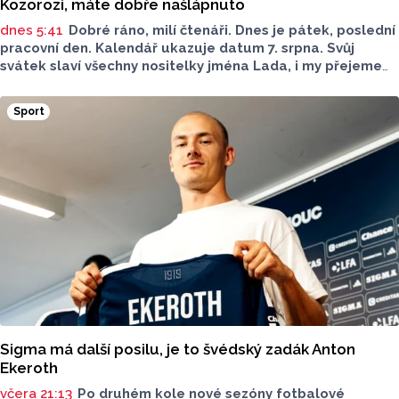
Kozorozi, máte dobře našlápnuto
dnes 5:41
Dobré ráno, milí čtenáři. Dnes je pátek, poslední
pracovní den. Kalendář ukazuje datum 7. srpna. Svůj
svátek slaví všechny nositelky jména Lada, i my přejeme
vše nejlepší. Jaký bude dnešní den?
Sport
Sigma má další posilu, je to švédský zadák Anton
Ekeroth
včera 21:13
Po druhém kole nové sezóny fotbalové