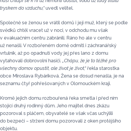
naši chlapi se k ní už nemohli dostat, voda už tady lítala
tryskem do vzduchu,“
uvedl velitel.
Společně se ženou se vrátil domů i její muž, který se podle
svědků chtěl vracet už v noci, v odchodu mu však
v evakuačním centru zabránili. Ráno ho ale v centru
už nenašli. V rozbořeném domě odmítl i záchranářský
vrtulník, až po opadnutí vody jej přes lano z domu
vytahovali dobrovolní hasiči.
„Chápu, že je to těžké pro
všechny domov opustit, ale život je život,“
řekla starostka
obce Miroslava Rybáriková. Žena se dosud nenašla, je na
seznamu čtyř pohřešovaných v Olomouckém kraji.
Kromě jejich domu rozbouřená řeka smetla i před ním
stojící druhý rodinný dům. Jeho majitel dnes zkázu
pozoroval s pláčem, obyvatelé se však včas uchýlili
do bezpečí – stržení domu pozorovali z oken protějšího
objektu.