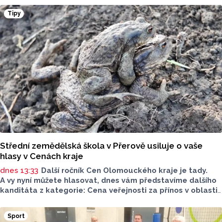
se nadýmavým potravinám nebo preventivnímu vyřazování
Tipy
alergenů. Mýty o stravě při kojení boří laktační poradkyně
z Jeseníku.
Střední zemědělská škola v Přerově usiluje o vaše
hlasy v Cenách kraje
dnes 13:33
Další ročník Cen Olomouckého kraje je tady.
A vy nyní můžete hlasovat, dnes vám představíme dalšího
kanditáta z kategorie: Cena veřejnosti za přínos v oblasti
životního prostředí. Toto je Střední zemědělská škola
v Přerově, která má nominaci v kategorii: Významný počin
Sport
v ochraně životního prostředí - právnická osoba.