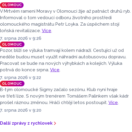
meziročně o 9,1 procenta více. Naopak domácích hostů
OLOMOUC
v regionu ubylo, kraj v tomto období navštívilo 174 882
V Mrtvém rameni Moravy v Olomouci žije až patnáct druhů ryb.
turistů, což bylo meziročně o 3,6 procenta méně. Celkový
Informoval o tom vedoucí odboru životního prostředí
počet přenocování v kraji klesl o 4,7 procenta. Údaje
olomouckého magistrátu Petr Loyka. Za úspěchem stojí
dnes zveřejnil Český statistický úřad (ČSÚ).
loňská revitalizace.
Více
.
7. srpna 2026 v 9:26
OLOMOUC
Pozor, blíží se výluka tramvají kolem nádraží. Cestující už od
neděle budou muset využít náhradní autobusovou dopravu.
Pracovat se bude na nových výhybkách a kolejích. Výluka
potrvá do konce srpna.
Více
.
7. srpna 2026 v 9:22
OLOMOUC
B-tým olomoucké Sigmy začalo sezónu. Klub nyní hraje
ve třetí lize. S novým trenérem Tomášem Palinkem však kádr
prošel ráznou změnou. Hráči chtějí letos postoupit.
Více
.
7. srpna 2026 v 9:20
Další zprávy z rychlovek