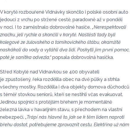
V korytě rozbouřené Vidnávky skončilo i polské osobní auto
jedoucí z vrchu po stržené cestě, paradoxně až v pondělí
v noci. I to zaměstnalo dobrovolné hasiče.
„Nerespektovali
značku, jeli rychle a skončili v korytě. Naštěstí tady byli
kolegové ze žulovského a tomíkovického štábu, okamžitě
naskákali do vody a vytáhli dva lidi. Poskytli jim první pomoc,
poté je sanitka odvezla,“
popsala dobrovolná hasička.
Střed Kobylé nad Vidnavkou se 400 obyvateli
je zpustošený, řeka rozdělila obec na dvě půlky a strhla
všechny mostky. Rozdělila i dva objekty domova důchodců
s téměř stovkou seniorů, kteří se nestihli včas evakuovat.
Jedinou spojnicí s protějším břehem je momentálně
železná lávka v havarijním stavu, s přechodem na vlastní
nebezpečí.
„Trápí nás hlavně to, jak se k těm lidem naproti
břehu dostat, potřebujeme zprovoznit cestu. Elektřina už nám