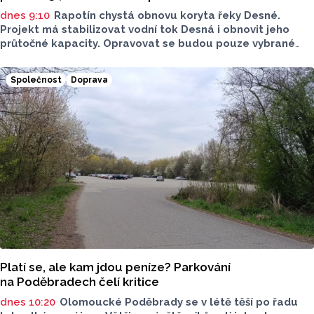
dnes 9:10
Rapotín chystá obnovu koryta řeky Desné.
Projekt má stabilizovat vodní tok Desná i obnovit jeho
průtočné kapacity. Opravovat se budou pouze vybrané
úseky koryta. Samotná stavba bude rozdělená do šesti
samostatných stavebních projektů.
Společnost
Doprava
Platí se, ale kam jdou peníze? Parkování
na Poděbradech čelí kritice
dnes 10:20
Olomoucké Poděbrady se v létě těší po řadu