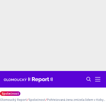
Společnost
Olomoucký Report
Společnost
Pohřešovaná žena zmizela lidem v Kobyl
é ze zbořeného domu před očima