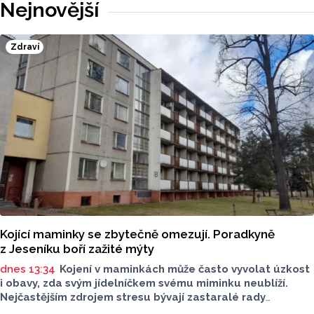
Nejnovější
Zdraví
Kojící maminky se zbytečně omezují. Poradkyně
z Jeseníku boří zažité mýty
dnes 13:34
Kojení v maminkách může často vyvolat úzkost
i obavy, zda svým jídelníčkem svému miminku neublíží.
Nejčastějším zdrojem stresu bývají zastaralé rady
o nutnosti radikálního omezování jídelníčku, vyhýbání