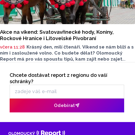
Akce na víkend: Svatovavřinecké hody, Koniny,
Rockové Hranice i Litovelské Pivobraní
včera 11:28
Krásný den, milí čtenáři. Víkend se nám blíží a s
ním i zasloužené volno. Co budete dělat? Olomoucký
Report má pro vás spoustu tipů, kam zajít nebo zajet.
Nechybí kultura, gastronomie ani program pro děti. Čemu
Seriály
dáte přednost?
Chcete dostávat report z regionu do vaší
Odběr newsletteru
schránky?
Odebírat