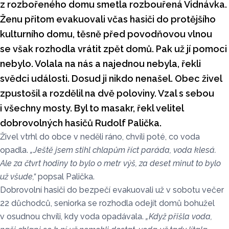
z rozbořeného domu smetla rozbouřená Vidnávka.
Ženu přitom evakuovali včas hasiči do protějšího
kulturního domu, těsně před povodňovou vlnou
se však rozhodla vrátit zpět domů. Pak už jí pomoci
nebylo. Volala na nás a najednou nebyla, řekli
svědci události. Dosud ji nikdo nenašel. Obec živel
zpustošil a rozdělil na dvě poloviny. Vzal s sebou
i všechny mosty. Byl to masakr, řekl velitel
dobrovolných hasičů Rudolf Palička.
Živel vtrhl do obce v neděli ráno, chvíli poté, co voda
opadla.
„Ještě jsem stihl chlapům říct paráda, voda klesá.
Ale za čtvrt hodiny to bylo o metr výš, za deset minut to bylo
už všude,“
popsal Palička.
Dobrovolní hasiči do bezpečí evakuovali už v sobotu večer
22 důchodců, seniorka se rozhodla odejít domů bohužel
v osudnou chvíli, kdy voda opadávala.
„Když přišla voda,