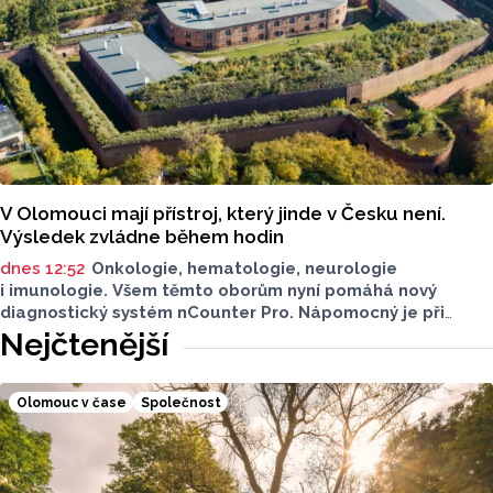
V Olomouci mají přístroj, který jinde v Česku není.
Výsledek zvládne během hodin
dnes 12:52
Onkologie, hematologie, neurologie
i imunologie. Všem těmto oborům nyní pomáhá nový
diagnostický systém nCounter Pro. Nápomocný je při
správném určení příčin obtíží i v přesném a včasném
Nejčtenější
nasazení účinné léčby.
Olomouc v čase
Společnost