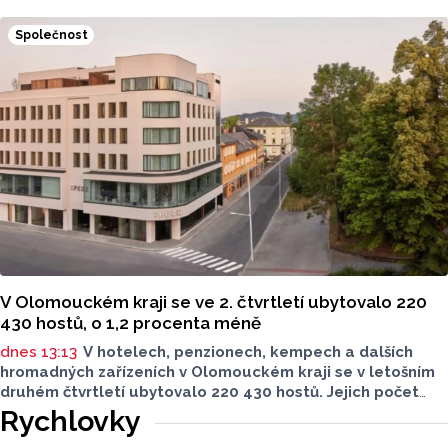
lokalitách v Olomouckém kraji – ve Vodní nádrži Plumlov
(VN Plumlov) a v Koupací oblasti Poděbrady (KO
Společnost
Poděbrady). Monitoring byl proveden Krajskou
hygienickou stanicí Olomouckého kraje (KHS)
ve spolupráci se Zdravotním ústavem se sídlem v Ostravě,
Centrem hygienických laboratoří v Olomouci.
V Olomouckém kraji se ve 2. čtvrtletí ubytovalo 220
430 hostů, o 1,2 procenta méně
dnes 13:13
V hotelech, penzionech, kempech a dalších
hromadných zařízeních v Olomouckém kraji se v letošním
druhém čtvrtletí ubytovalo 220 430 hostů. Jejich počet
meziročně klesl o 1,2 procenta. Podle statistik však
Rychlovky
přibylo ubytovaných cizinců, kterých bylo 45 548,