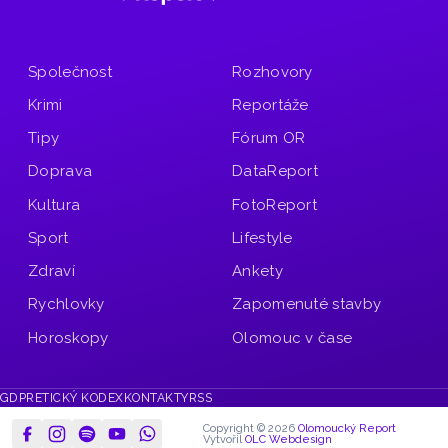
Společnost
Rozhovory
Krimi
Reportáže
Tipy
Fórum OR
Doprava
DataReport
Kultura
FotoReport
Sport
Lifestyle
Zdraví
Ankety
Rychlovky
Zapomenuté stavby
Horoskopy
Olomouc v čase
GDPR
ETICKÝ KODEX
KONTAKTY
RSS
Copyright © 2026
Olomoucký Report
Vytvořil
OLC Webdesign