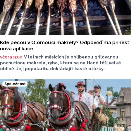
Kde pečou v Olomouci makrely? Odpověď má přinést
nová aplikace
včera 9:00
V letních měsících je oblíbenou grilovanou
pochutinou makrela, ryba, která se na Hané těší velké
oblibě. Její popularitu dokládají i časté otázky
ve virtuálním prostoru, kde je budou v následujících dnech
nebo o víkendu grilovat. Zpřehlednit tyto informace
Společnost
má nová letní mikroaplikace "Kde pečou makrely?“