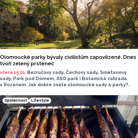
Olomoucké parky bývaly civilistům zapovězené. Dnes
tvoří zelený prstenec
včera 15:01
Bezručovy sady, Čechovy sady, Smetanovy
sady, Park pod Dómem, ASO park i Botanická zahrada
s Rozáriem. Jak dobře znáte olomoucké sady a parky?
Dnes se v nich běžně procházíme a kocháme se krásami,
které v nich jsou. Vždy tomu tak ale nebylo.
Společnost
Lifestyle