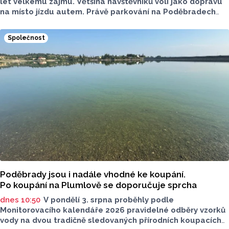
let velkému zájmu. Většina návštěvníků volí jako dopravu
na místo jízdu autem. Právě parkování na Poděbradech
je mnoho let tématem, které mezi veřejností rezonuje.
Na konci června vznikla na Facebooku stránka s názvem
Společnost
Poděbrady bez závor a nelegálního parkovného, která
upozorňuje na nevyhovujcí situaci s parkováním
u oblíbeného olomouckého letoviska. Za iniciativou stojí
zastupitel města Olomouce, na jeho přání nebudeme
uvádět jeho identitu.
Poděbrady jsou i nadále vhodné ke koupání.
Po koupání na Plumlově se doporučuje sprcha
dnes 10:50
V pondělí 3. srpna proběhly podle
Monitorovacího kalendáře 2026 pravidelné odběry vzorků
vody na dvou tradičně sledovaných přírodních koupacích