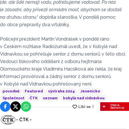
jde, ale lidé nemají vodu, potřebujeme vodovod. Po nás
je zásadní, aby přivezli armádní most, abychom se dostali
na druhou stranu,“
doplnila starostka. V pondělí pomoc
do obce přepravily dva vrtulníky.
Policejní prezident Martin Vondrášek v pondělí ráno
v Českém rozhlase Radiožurnál uvedl, že v Kobylé nad
Vidnavkou se pohřešuje senior z domu seniorů v této obci.
Vedoucí tiskového oddělení z odboru hejtmana
Olomouckého kraje Vladimíra Hacsiková ale řekla, že kraj
informaci prověřoval a žádný senior z domu seniorů
v Kobylé nad Vidnavkou pohřešovaný není.
povodně
Featured
výstraha 2024
Jesenicko
Společnost
ČTK
seznam
kobylá nad vidnávkou
Facebook
Platforma X
WhatsApp
- ČTK -