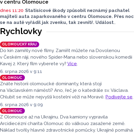
v centru Olomouce
dnes 11:20
Statisícové škody způsobil neznámý pachatel
majiteli auta zaparkovaného v centru Olomouce. Přes noc
se na autě vyřádil jak zvenku, tak zevnitř. Událost
vyšetřovali olomoučtí policisté a v ranních hodinách o ní
Rychlovky
informovala tisková mluvčí Marie Šafářová. Pachateli
hrozí i vězení.
OLOMOUCKÝ KRAJ
Do kin zamířily nové filmy. Zamířit můžete na Dovolenou
v Českém ráji, nového Spider-Mana nebo slovenskou komedii
Kavej 2. Který film vyberete vy?
Více
.
6. srpna 2026 v 9:11
OLOMOUC
Znáte historii olomoucké dominanty, která stojí
na Václavském náměstí? Ano, řeč je o katedrále sv. Václava.
Chlubit se může nejvyšší kostelní věží na Moravě.
Podívejte se
.
6. srpna 2026 v 9:09
OLOMOUC
Z Olomouce až na Ukrajinu. Dva kamiony vypravila
Arcidiecézní charita Olomouc do válkouo zasažené země.
Náklad tvořily hlavně zdravotnické pomůcky. Ukrajině pomáhá