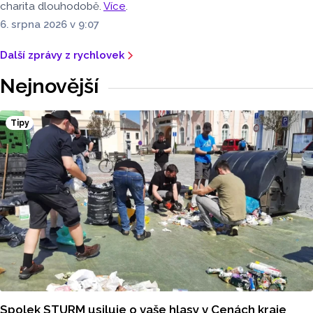
charita dlouhodobě.
Více
.
6. srpna 2026 v 9:07
Další zprávy z rychlovek
Nejnovější
Tipy
Spolek STURM usiluje o vaše hlasy v Cenách kraje