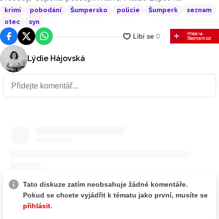
krimi
pobodání
Šumpersko
policie
Šumperk
seznam
otec
syn
Facebook
Platforma X
WhatsApp
Lýdie Hájovská