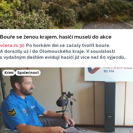
Bouře se ženou krajem, hasiči museli do akce
včera 21:30
Po horkém dni se začaly tvořit bouře.
A dorazily už i do Olomouckého kraje. V souvislosti
s vydatným deštěm evidují hasiči již více než 60 výjezdů,
nejvíce na Šumpersku. Hasičský záchranný sbor (HZS)
Olomouckého kraje o tom informoval na sociálních sítích.
Krimi
Společnost