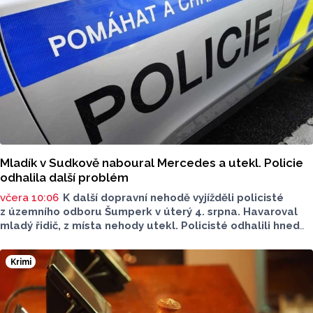
Mladík v Sudkově naboural Mercedes a utekl. Policie
odhalila další problém
včera 10:06
K další dopravní nehodě vyjížděli policisté
z územního odboru Šumperk v úterý 4. srpna. Havaroval
mladý řidič, z místa nehody utekl. Policisté odhalili hned
několik prohřešků. Proti řidiči zahájili úkony trestního
řízení. Škoda přesáhla 100 tisíc.
Krimi