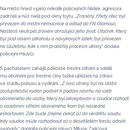
Na místo hned vyjelo několik policejních hlídek, agresora
zadrželi a nůž našli pod okny bytu.
„Zraněný 77letý otec byl
převezen do místní nemocnice a odtud do FN Olomouc.
Naštěstí neutrpěl zranění ohrožující jeho život. Útočník, který
byl pod vlivem alkoholu a návykových látek, byl převezen
na služebnu, kde s ním proběhly procesní úkony,“
dodala
policejní mluvčí.
S pachatelem zahájili policisté trestní stíhání a sdělili
mu obvinění pro trestné činy těžké ublížení na zdraví
ve stadiu pokusu a vydírání.
„Z naší strany byl na státní
zastupitelství vydán podnět k podání návrhu na vzetí
obviněného do vazby, který byl akceptován a soudce rozhodl
o vazebním stíhání obviněného, kam byl následně
eskortován. Zde bude zřejmě čekat až do verdiktu soudu,
kdy soudce může rozhodnout až o desetiletém trestu odnětí
svobody,“
doplnila policejní mluvčí Miluše Zajícová.