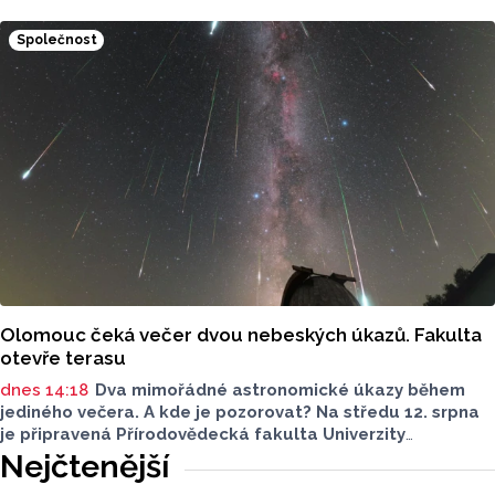
kapacity. Letošní převis poptávky je asi 15 procent, řekl
ČTK mluvčí Univerzity Palackého (UP) v Olomouci Egon
Společnost
Havrlant. Celková kapacita lůžek na kolejích je letos
zhruba 4300, o dalších přibližně 500 míst se tento počet
navýší příští rok po přestavbě bloku kolejí J. L. Fischera,
doplnil mluvčí.
Olomouc čeká večer dvou nebeských úkazů. Fakulta
otevře terasu
dnes 14:18
Dva mimořádné astronomické úkazy během
jediného večera. A kde je pozorovat? Na středu 12. srpna
je připravená Přírodovědecká fakulta Univerzity
Palackého i město Přerov. V Olomouci se otevře terasa,
Nejčtenější
v Přerově Hvězdárna. Na obou místech bude možné