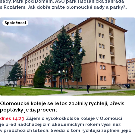
sady, Park pod Dómem, ASO park i Botanická zahrada
s Rozáriem. Jak dobře znáte olomoucké sady a parky?
Dnes se v nich běžně procházíme a kocháme se krásami,
které v nich jsou. Vždy tomu tak ale nebylo.
Společnost
Olomoucké koleje se letos zaplnily rychleji, převis
poptávky je 15 procent
dnes 14:29
Zájem o vysokoškolské koleje v Olomouci
je před nadcházejícím akademickým rokem vyšší než
v předchozích letech. Svědčí o tom rychlejší zaplnění jejich