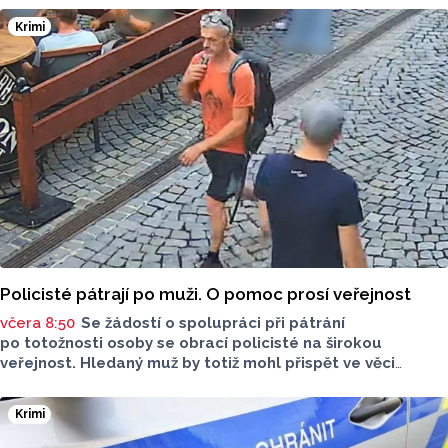
pohlédnout na slunce speciální technikou.
Krimi
Policisté pátrají po muži. O pomoc prosí veřejnost
včera 8:50
Se žádostí o spolupráci při pátrání
po totožnosti osoby se obrací policisté na širokou
veřejnost. Hledaný muž by totiž mohl přispět ve věci
objasnění činu.
Krimi