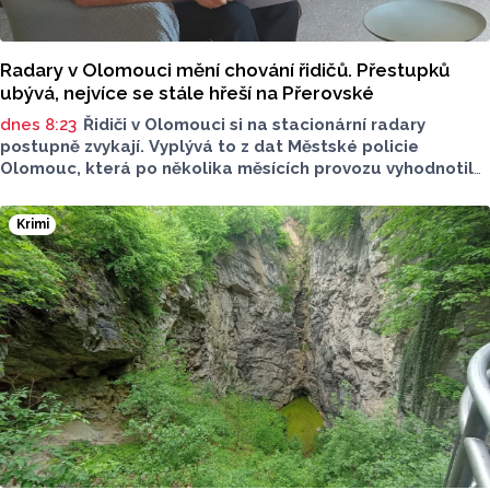
Radary v Olomouci mění chování řidičů. Přestupků
ubývá, nejvíce se stále hřeší na Přerovské
dnes 8:23
Řidiči v Olomouci si na stacionární radary
postupně zvykají. Vyplývá to z dat Městské policie
Olomouc, která po několika měsících provozu vyhodnotila
situaci na třech nejnovějších měřicích místech. Počet
zaznamenaných přestupků zde oproti prvním měsícům
Krimi
výrazně klesl, v některých lokalitách až o polovinu.
O dopravě, ale i o případech, která musela Městská
policie Olomouc (MPO) řešit mluvil v pocastu Radia
Metropole s Tomášem Gottwaldem mluvčí MPO Petr
Čunderle.