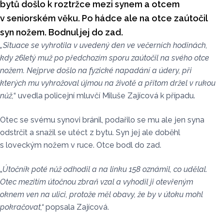
bytů došlo k roztržce mezi synem a otcem
v seniorském věku. Po hádce ale na otce zaútočil
syn nožem. Bodnul jej do zad.
„
Situace se vyhrotila v uvedený den ve večerních hodinách,
kdy 26letý muž po předchozím sporu zaútočil na svého otce
nožem. Nejprve došlo na fyzické napadání a údery, při
kterých mu vyhrožoval újmou na životě a přitom držel v rukou
nůž,
“ uvedla policejní mluvčí Miluše Zajícová k případu.
Otec se svému synovi bránil, podařilo se mu ale jen syna
odstrčit a snažil se utéct z bytu. Syn jej ale doběhl
s loveckým nožem v ruce. Otce bodl do zad.
„
Útočník poté nůž odhodil a na linku 158 oznámil, co udělal.
Otec mezitím útočnou zbraň vzal a vyhodil ji otevřeným
oknem ven na ulici, protože měl obavy, že by v útoku mohl
pokračovat,“
popsala Zajícová.