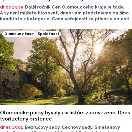
dnes 15:45
Další ročník Cen Olomouckého kraje je tady.
A vy nyní můžete hlasovat, dnes vám představíme dalšího
kanditáta z kategorie: Cena veřejnosti za přínos v oblasti
životního prostředí. Toto je Spolek STURM, nominován
v kategorii: Významný počin v ochraně životního prostředí -
Olomouc v čase
Společnost
právnická osoba.
Olomoucké parky bývaly civilistům zapovězené. Dnes
tvoří zelený prstenec
dnes 15:01
Bezručovy sady, Čechovy sady, Smetanovy