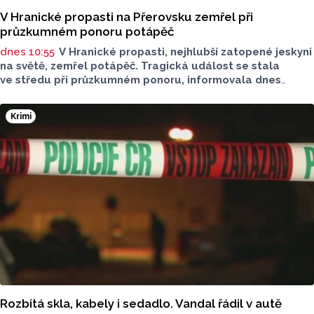
V Hranické propasti na Přerovsku zemřel při
průzkumném ponoru potápěč
dnes 10:55
V Hranické propasti, nejhlubší zatopené jeskyni
na světě, zemřel potápěč. Tragická událost se stala
ve středu při průzkumném ponoru, informovala dnes
na sociální síti Speleologická záchranná služba. Tělo bylo
vyzvednuto v noci na dnešek z hloubky 186 metrů.
Krimi
Na případ upozornil server Novinky.cz. Policie případ
vyšetřuje pro trestný čin usmrcení z nedbalosti, řekla dnes
ČTK policejní mluvčí Miluše Zajícová. Muž byl letecký
záchranář, speleo potápěč a hasič z centrální hasičské
stanice v Kladně, uvedli na sociální síti středočeští hasiči.
Rozbitá skla, kabely i sedadlo. Vandal řádil v autě