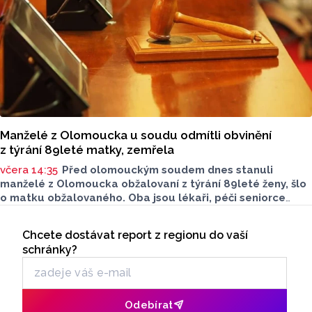
Manželé z Olomoucka u soudu odmítli obvinění
z týrání 89leté matky, zemřela
včera 14:35
Před olomouckým soudem dnes stanuli
manželé z Olomoucka obžalovaní z týrání 89leté ženy, šlo
o matku obžalovaného. Oba jsou lékaři, péči seniorce
na konci života poskytovali v jejím domě nacházejícím
Seriály
se na společné parcele. Žena zemřela na otok mozku
Chcete dostávat report z regionu do vaší
Odběr newsletteru
způsobený proleženinami čtvrtého stupně. Po smrti znalci
schránky?
zjistili, že měla zlomená žebra, obratle i nos. Lékaři
se bránili tím, že zlomeniny mohly vzniknout při resuscitaci
po mrtvici nebo sesunutím z postele. Oba vinu popřeli.
Odebírat