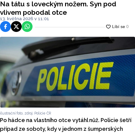
Na tátu s loveckým nožem. Syn pod
vlivem pobodal otce
13. května 2026 v 11:01
Facebook
Platforma X
WhatsApp
ilustrační foto, zdroj: Policie ČR
Po hádce na vlastního otce vytáhl nůž. Policie šetří
případ ze soboty, kdy v jednom z šumperských