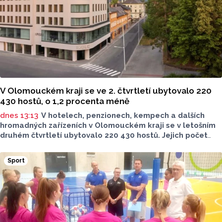
V Olomouckém kraji se ve 2. čtvrtletí ubytovalo 220
430 hostů, o 1,2 procenta méně
dnes 13:13
V hotelech, penzionech, kempech a dalších
hromadných zařízeních v Olomouckém kraji se v letošním
druhém čtvrtletí ubytovalo 220 430 hostů. Jejich počet
meziročně klesl o 1,2 procenta. Podle statistik však
přibylo ubytovaných cizinců, kterých bylo 45 548,
Sport
meziročně o 9,1 procenta více. Naopak domácích hostů
v regionu ubylo, kraj v tomto období navštívilo 174 882
turistů, což bylo meziročně o 3,6 procenta méně. Celkový
počet přenocování v kraji klesl o 4,7 procenta. Údaje
dnes zveřejnil Český statistický úřad (ČSÚ).