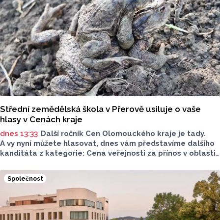
Střední zemědělská škola v Přerově usiluje o vaše
hlasy v Cenách kraje
dnes 13:33
Další ročník Cen Olomouckého kraje je tady.
A vy nyní můžete hlasovat, dnes vám představíme dalšího
kanditáta z kategorie: Cena veřejnosti za přínos v oblasti
životního prostředí. Toto je Střední zemědělská škola
v Přerově, která má nominaci v kategorii: Významný počin
Společnost
v ochraně životního prostředí - právnická osoba.