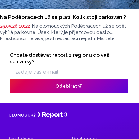
Na Poděbradech už se platí. Kolik stojí parkování?
25.05.26 10:22
Na olomouckých Poděbradech už se opět
vybírá parkovné. Úsek, který je příjezdovou cestou
k restauraci Terasa, pod restauraci nepatří. Majitelé
příjezdové cesty letos vybírají parkovné 120 korun na den.
Seriály
Chcete dostávat report z regionu do vaší
Odběr newsletteru
schránky?
Odebírat
Společnost
Rozhovory