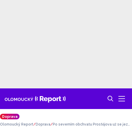
Doprava
Olomoucký Report
Doprava
Po severním obchvatu Prostějova už se jezdí!
Co se bude stavět teď?