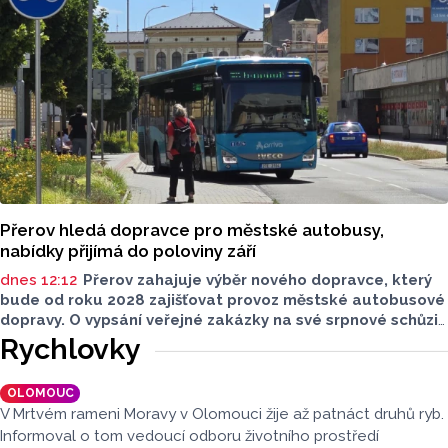
u oblíbeného olomouckého letoviska. Za iniciativou stojí
zastupitel města Olomouce, na jeho přání nebudeme
uvádět jeho identitu.
Přerov hledá dopravce pro městské autobusy,
nabídky přijímá do poloviny září
dnes 12:12
Přerov zahajuje výběr nového dopravce, který
bude od roku 2028 zajišťovat provoz městské autobusové
dopravy. O vypsání veřejné zakázky na své srpnové schůzi
rozhodli radní. Smlouva s vybraným dopravcem bude
Rychlovky
uzavřena na deset let a zajistí dopravní obslužnost města
nad rámec regionálních linek objednávaných Olomouckým
OLOMOUC
krajem.
V Mrtvém rameni Moravy v Olomouci žije až patnáct druhů ryb.
Informoval o tom vedoucí odboru životního prostředí