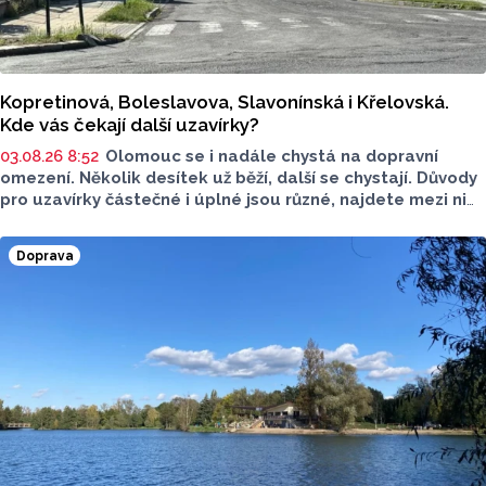
Kopretinová, Boleslavova, Slavonínská i Křelovská.
Kde vás čekají další uzavírky?
03.08.26 8:52
Olomouc se i nadále chystá na dopravní
omezení. Několik desítek už běží, další se chystají. Důvody
pro uzavírky částečné i úplné jsou různé, najdete mezi nimi
výměnu oken, budování přípojek či opravu výhybek.
V některých případech jsou stanovené objízdné trasy.
Doprava
Na která místa si dát pozor?