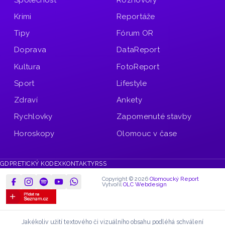
Krimi
Reportáže
Tipy
Fórum OR
Doprava
DataReport
Kultura
FotoReport
Sport
Lifestyle
Zdraví
Ankety
Rychlovky
Zapomenuté stavby
Horoskopy
Olomouc v čase
GDPR
ETICKÝ KODEX
KONTAKTY
RSS
Copyright © 2026
Olomoucký Report
Vytvořil
OLC Webdesign
Jakékoliv užití textového či vizuálního obsahu podléhá schválení