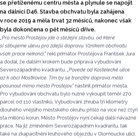
se přetíženému centru města a plynule se napojit
na dálnici D46. Stavba obchvatu byla zahájena
v roce 2019 a měla trvat 32 měsíců, nakonec však
byla dokončena o pět měsíců dříve.
„Pro město Prostějov jde o stěžejní stavbu, od které
si slibujeme úlevu pro zdejší dopravu. Vznikem obchvatu
však práce nekončí,"
řekl primátor Prostějova František Jura
a dodal, že dalším krokem bude příprava vybudování
Severozápadního kvadrantu.
„Povede od Kostelecké ulice
až k obci Mostkovice. Tím by se tranzitní doprava měla
posunout mimo město Prostějov,"
nastínil primátor města.
Pro vybudování obchvatu bylo nutné vykoupit téměř 270
parcel od 110 vlastníků. Vybudování zhruba tři kilometry
dlouhého vnějšího městského okruhu přišlo na více než čtyři
sta miliónů korun. Město Prostějov nyní čekají další návazné
práce. Na již zmíněném Severozápadním kvadrantu, tak
také na zkapacitnění kruhového objezdu v Olomoucké ulici.