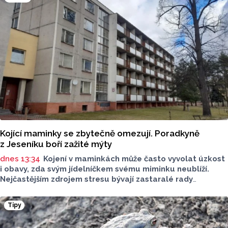
Kojící maminky se zbytečně omezují. Poradkyně
z Jeseníku boří zažité mýty
dnes 13:34
Kojení v maminkách může často vyvolat úzkost
i obavy, zda svým jídelníčkem svému miminku neublíží.
Nejčastějším zdrojem stresu bývají zastaralé rady
o nutnosti radikálního omezování jídelníčku, vyhýbání
se nadýmavým potravinám nebo preventivnímu vyřazování
Tipy
alergenů. Mýty o stravě při kojení boří laktační poradkyně
z Jeseníku.