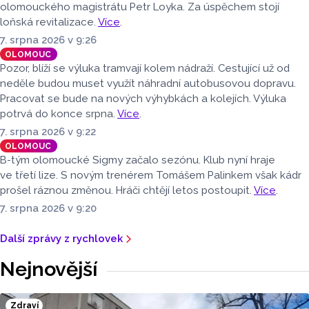
olomouckého magistrátu Petr Loyka. Za úspěchem stojí
loňská revitalizace.
Více
.
7. srpna 2026 v 9:26
OLOMOUC
Pozor, blíží se výluka tramvají kolem nádraží. Cestující už od
neděle budou muset využít náhradní autobusovou dopravu.
Pracovat se bude na nových výhybkách a kolejích. Výluka
potrvá do konce srpna.
Více
.
7. srpna 2026 v 9:22
OLOMOUC
B-tým olomoucké Sigmy začalo sezónu. Klub nyní hraje
ve třetí lize. S novým trenérem Tomášem Palinkem však kádr
prošel ráznou změnou. Hráči chtějí letos postoupit.
Více
.
7. srpna 2026 v 9:20
Další zprávy z rychlovek
Nejnovější
Zdraví