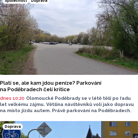
Společnost
Doprava
Platí se, ale kam jdou peníze? Parkování
na Poděbradech čelí kritice
dnes 10:20
Olomoucké Poděbrady se v létě těší po řadu
let velkému zájmu. Většina návštěvníků volí jako dopravu
na místo jízdu autem. Právě parkování na Poděbradech
je mnoho let tématem, které mezi veřejností rezonuje.
Na konci června vznikla na Facebooku stránka s názvem
Doprava
Poděbrady bez závor a nelegálního parkovného, která
upozorňuje na nevyhovujcí situaci s parkováním