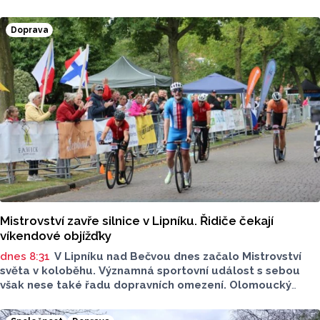
dvou silnic, jedná se o komunikaci v Tištíně a komunikaci
ve Služíně i ulice Krokova, Česká a Ruská. Nově začíná
Doprava
také uzavírka silnice II/367. Máme pro vás přehled
dopravních informací.
Mistrovství zavře silnice v Lipníku. Řidiče čekají
víkendové objížďky
dnes 8:31
V Lipníku nad Bečvou dnes začalo Mistrovství
světa v koloběhu. Významná sportovní událost s sebou
však nese také řadu dopravních omezení. Olomoucký
Report má pro vás stručný přehled. Na kterých místech
si dát pozor?