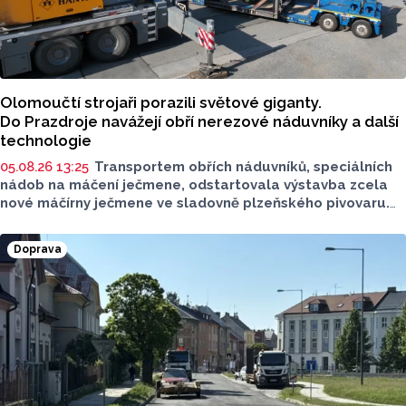
Olomoučtí strojaři porazili světové giganty.
Do Prazdroje navážejí obří nerezové náduvníky a další
technologie
05.08.26 13:25
Transportem obřích náduvníků, speciálních
nádob na máčení ječmene, odstartovala výstavba zcela
nové máčírny ječmene ve sladovně plzeňského pivovaru.
Materiál vyrobila a převezla olomoucká firma PROJECT
MALT, která dokázala v úterý 4. srpna úspěšně převézt
Doprava
z Olomouce v pořadí již čtvrtá masivní vlna přepravy
nadměrných nákladů s
nerezovými náduvníky.