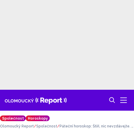
Společnost
Horoskopy
Olomoucký Report
Společnost
Páteční horoskop: Štíři, nic nevzdávejte. K
ozorozi, vyhněte se stereotypu