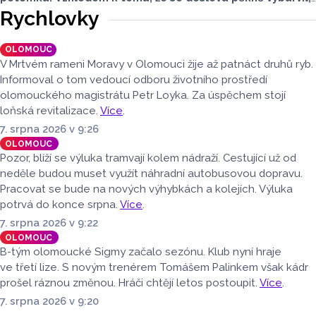
je téměř jisté, že se jedná o samce. Samice totiž bývají
Rychlovky
hnědé, případně hnědošedé, zato samci se pyšní bílým
zbarvením hlavy.
OLOMOUC
V Mrtvém rameni Moravy v Olomouci žije až patnáct druhů ryb.
Informoval o tom vedoucí odboru životního prostředí
olomouckého magistrátu Petr Loyka. Za úspěchem stojí
loňská revitalizace.
Více
.
7. srpna 2026 v 9:26
OLOMOUC
Pozor, blíží se výluka tramvají kolem nádraží. Cestující už od
neděle budou muset využít náhradní autobusovou dopravu.
Pracovat se bude na nových výhybkách a kolejích. Výluka
potrvá do konce srpna.
Více
.
7. srpna 2026 v 9:22
OLOMOUC
B-tým olomoucké Sigmy začalo sezónu. Klub nyní hraje
ve třetí lize. S novým trenérem Tomášem Palinkem však kádr
prošel ráznou změnou. Hráči chtějí letos postoupit.
Více
.
7. srpna 2026 v 9:20