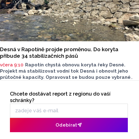
Desná v Rapotíně projde proměnou. Do koryta
přibude 34 stabilizačních pásů
včera 9:10
Rapotín chystá obnovu koryta řeky Desné.
Projekt má stabilizovat vodní tok Desná i obnovit jeho
průtočné kapacity. Opravovat se budou pouze vybrané
úseky koryta. Samotná stavba bude rozdělená do šesti
Seriály
samostatných stavebních projektů.
Chcete dostávat report z regionu do vaší
Odběr newsletteru
schránky?
Odebírat