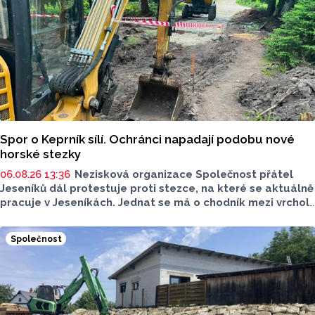
uvádět jeho identitu.
Spor o Keprník sílí. Ochránci napadají podobu nové
horské stezky
06.08.26 13:36
Nezisková organizace Společnost přátel
Jeseníků dál protestuje proti stezce, na které se aktuálně
pracuje v Jeseníkách. Jednat se má o chodník mezi vrcholy
Šerák a Keprník, které turisté hojně vyhledávají. Stavbou
chodníku se podle odborníků příroda jen poškodí, chodník
Společnost
mezi vrcholy podle nich není nutný.