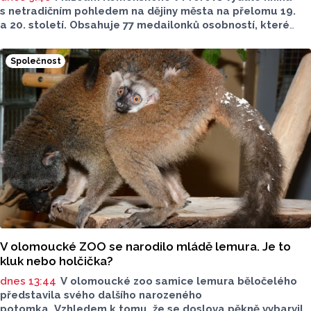
s netradičním pohledem na dějiny města na přelomu 19.
a 20. století. Obsahuje 77 medailonků osobností, které
se na jeho rozvoji významně podílely. Jejich životní příběhy
jsou doplněny dobovými snímky. Podle autorky publikace
Společnost
Šárky Krákorové Pajůrkové tomu předcházelo 13 let
pátrání po jejich osudech. Kniha vychází u příležitosti
letošního 770. výročí povýšení Přerova na královské město,
sdělila ČTK mluvčí radnice Lenka Chalupová.
V olomoucké ZOO se narodilo mládě lemura. Je to
kluk nebo holčička?
dnes 13:44
V olomoucké zoo samice lemura běločelého
představila svého dalšího narozeného
potomka. Vzhledem k tomu, že se doslova pěkně vybarvil,