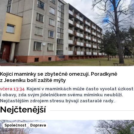
Kojící maminky se zbytečně omezují. Poradkyně
z Jeseníku boří zažité mýty
včera 13:34
Kojení v maminkách může často vyvolat úzkost
i obavy, zda svým jídelníčkem svému miminku neublíží.
Nejčastějším zdrojem stresu bývají zastaralé rady
o nutnosti radikálního omezování jídelníčku, vyhýbání
Nejčtenější
se nadýmavým potravinám nebo preventivnímu vyřazování
alergenů. Mýty o stravě při kojení boří laktační poradkyně
z Jeseníku.
Společnost
Doprava