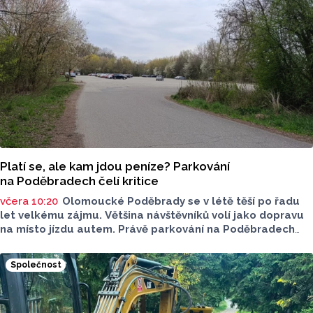
Platí se, ale kam jdou peníze? Parkování
na Poděbradech čelí kritice
včera 10:20
Olomoucké Poděbrady se v létě těší po řadu
let velkému zájmu. Většina návštěvníků volí jako dopravu
na místo jízdu autem. Právě parkování na Poděbradech
je mnoho let tématem, které mezi veřejností rezonuje.
Na konci června vznikla na Facebooku stránka s názvem
Společnost
Poděbrady bez závor a nelegálního parkovného, která
upozorňuje na nevyhovujcí situaci s parkováním
u oblíbeného olomouckého letoviska. Za iniciativou stojí
zastupitel města Olomouce, na jeho přání nebudeme