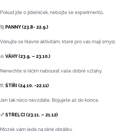
Pokud jde o jídelníček, nebojte se experimentů.
♍️
PANNY (23.8- 22.9.)
Věnujte se hlavně aktivitám, které pro vás mají smysl.
♎️
VÁHY (23.9. – 23.10.)
Nenechte si ničím nabourat vaše dobré vztahy.
♏️
ŠTÍŘI (24.10. -22.11)
Jen tak něco nevzdáte. Bojujete až do konce.
♐️
STŘELCI (23.11. – 21.12)
Mozek vám jede na plné obrátky.