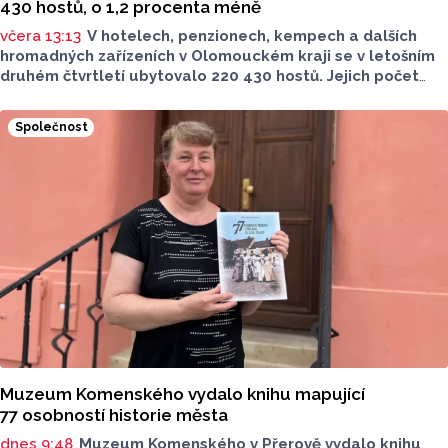
430 hostů, o 1,2 procenta méně
včera 13:13
V hotelech, penzionech, kempech a dalších
hromadných zařízeních v Olomouckém kraji se v letošním
druhém čtvrtletí ubytovalo 220 430 hostů. Jejich počet
meziročně klesl o 1,2 procenta. Podle statistik však
přibylo ubytovaných cizinců, kterých bylo 45 548,
Společnost
meziročně o 9,1 procenta více. Naopak domácích hostů
v regionu ubylo, kraj v tomto období navštívilo 174 882
turistů, což bylo meziročně o 3,6 procenta méně. Celkový
počet přenocování v kraji klesl o 4,7 procenta. Údaje
dnes zveřejnil Český statistický úřad (ČSÚ).
Muzeum Komenského vydalo knihu mapující
77 osobností historie města
dnes 9:48
Muzeum Komenského v Přerově vydalo knihu