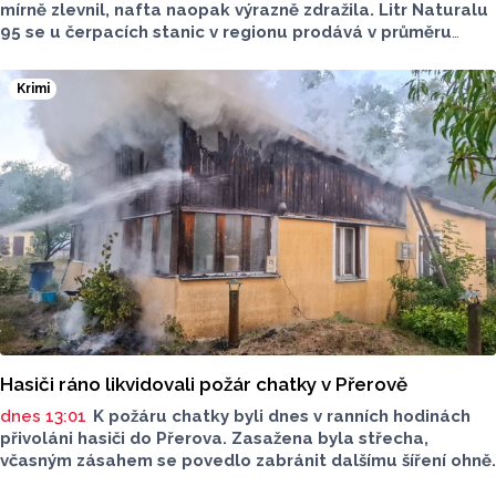
mírně zlevnil, nafta naopak výrazně zdražila. Litr Naturalu
95 se u čerpacích stanic v regionu prodává v průměru
za 42,27 koruny, před týdnem byl o deset haléřů dražší.
O 84 haléřů zdražila nafta, za litr teď řidiči dají průměrně
Krimi
44,84 koruny. Podle údajů společnosti CCS, která ceny
sleduje, je benzin v současnosti o 7,73 koruny dražší než
před rokem, za naftu tehdy motoristé platili o 11,31
koruny méně.
Hasiči ráno likvidovali požár chatky v Přerově
dnes 13:01
K požáru chatky byli dnes v ranních hodinách
přivoláni hasiči do Přerova. Zasažena byla střecha,
včasným zásahem se povedlo zabránit dalšímu šíření ohně.