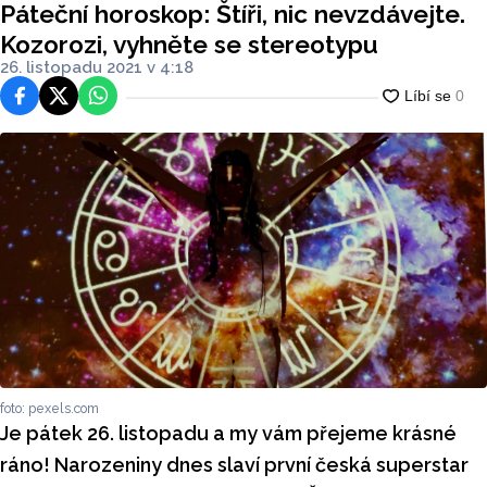
Páteční horoskop: Štíři, nic nevzdávejte.
Kozorozi, vyhněte se stereotypu
26. listopadu 2021 v 4:18
Facebook
Platforma X
WhatsApp
foto: pexels.com
Je pátek 26. listopadu a my vám přejeme krásné
ráno! Narozeniny dnes slaví první česká superstar