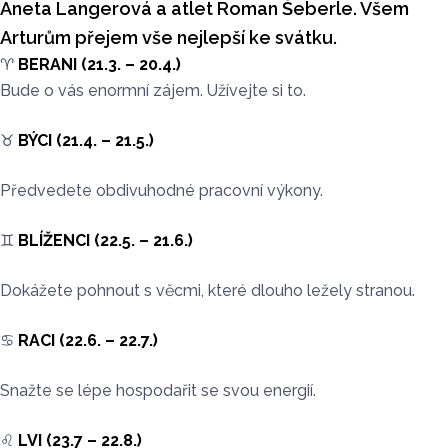
Aneta Langerová a atlet Roman Šeberle. Všem
Arturům přejem vše nejlepší ke svátku.
♈️
BERANI (21.3. – 20.4.)
Bude o vás enormní zájem. Užívejte si to.
♉️
BÝCI (21.4. – 21.5.)
Předvedete obdivuhodné pracovní výkony.
♊️
BLÍŽENCI (22.5. – 21.6.)
Dokážete pohnout s věcmi, které dlouho ležely stranou.
♋️
RACI (22.6. – 22.7.)
Snažte se lépe hospodařit se svou energií.
♌️
LVI (23.7 – 22.8.)