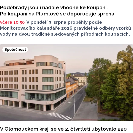
Poděbrady jsou i nadále vhodné ke koupání.
Po koupání na Plumlově se doporučuje sprcha
včera 10:50
V pondělí 3. srpna proběhly podle
Monitorovacího kalendáře 2026 pravidelné odběry vzorků
vody na dvou tradičně sledovaných přírodních koupacích
lokalitách v Olomouckém kraji – ve Vodní nádrži Plumlov
(VN Plumlov) a v Koupací oblasti Poděbrady (KO
Společnost
Poděbrady). Monitoring byl proveden Krajskou
hygienickou stanicí Olomouckého kraje (KHS)
ve spolupráci se Zdravotním ústavem se sídlem v Ostravě,
Centrem hygienických laboratoří v Olomouci.
V Olomouckém kraji se ve 2. čtvrtletí ubytovalo 220