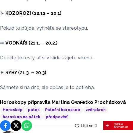
♑️
KOZOROZI (22.12 – 20.1)
Pokud to půjde, vyhněte se stereotypu.
♒️
VODNÁŘI (21.1. – 20.2.)
Dodělejte resty, ať si v klidu užijete víkend.
♓️
RYBY (21.3. – 20.3)
Sáhnete si na dno, ale občas je to potřeba.
Horoskopy připravila Martina Qweetko Procházková
Horoskop
pátek
Páteční horoskop
zvěrokruh
horoskop na pátek
předpověď
Facebook
Platforma X
WhatsApp