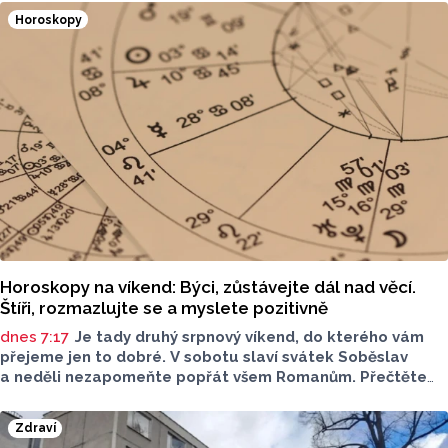
Horoskopy
Horoskopy na víkend: Býci, zůstávejte dál nad věcí.
Štíři, rozmazlujte se a myslete pozitivně
dnes 7:17
Je tady druhý srpnový víkend, do kterého vám
přejeme jen to dobré. V sobotu slaví svátek Soběslav
a neděli nezapomeňte popřát všem Romanům. Přečtěte
si svůj horoskop a mějte pěkný víkend.
Zdraví