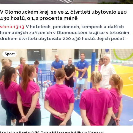
V Olomouckém kraji se ve 2. čtvrtletí ubytovalo 220
430 hostů, o 1,2 procenta méně
včera 13:13
V hotelech, penzionech, kempech a dalších
hromadných zařízeních v Olomouckém kraji se v letošním
druhém čtvrtletí ubytovalo 220 430 hostů. Jejich počet
meziročně klesl o 1,2 procenta. Podle statistik však
přibylo ubytovaných cizinců, kterých bylo 45 548,
Sport
meziročně o 9,1 procenta více. Naopak domácích hostů
v regionu ubylo, kraj v tomto období navštívilo 174 882
turistů, což bylo meziročně o 3,6 procenta méně. Celkový
počet přenocování v kraji klesl o 4,7 procenta. Údaje
dnes zveřejnil Český statistický úřad (ČSÚ).