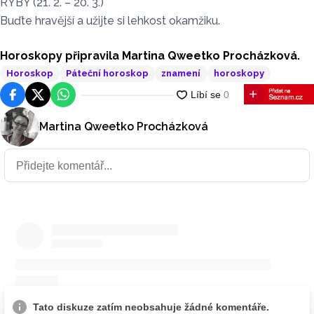
RYBY (21. 2. – 20. 3.)
Buďte hravější a užijte si lehkost okamžiku.
Horoskopy připravila Martina Qweetko Procházková.
Horoskop
Páteční horoskop
znamení
horoskopy
Facebook
Platforma X
WhatsApp
Martina Qweetko Procházková