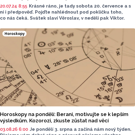
20.07.24 8:55
Krásné ráno, je tady sobota 20. července a s
ní i předpověď. Pojďte nahlédnout pod pokličku toho,
co nás čeká. Svátek slaví Věroslav, v neděli pak Viktor.
Horoskopy
Horoskopy na pondělí: Berani, motivujte se k lepším
výsledkům. Kozorozi, zkuste zůstat nad věcí
03.08.26 6:00
Je pondělí 3. srpna a začíná nám nový týden.