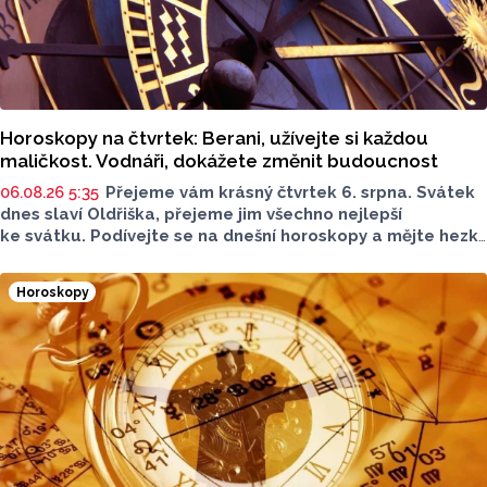
Horoskopy na čtvrtek: Berani, užívejte si každou
maličkost. Vodnáři, dokážete změnit budoucnost
06.08.26 5:35
Přejeme vám krásný čtvrtek 6. srpna. Svátek
dnes slaví Oldřiška, přejeme jim všechno nejlepší
ke svátku. Podívejte se na dnešní horoskopy a mějte hezký
den.
Horoskopy