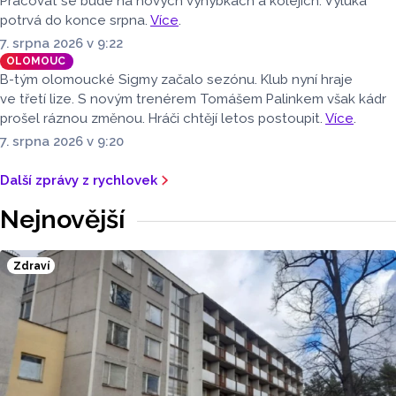
Pracovat se bude na nových výhybkách a kolejích. Výluka
potrvá do konce srpna.
Více
.
7. srpna 2026 v 9:22
OLOMOUC
B-tým olomoucké Sigmy začalo sezónu. Klub nyní hraje
ve třetí lize. S novým trenérem Tomášem Palinkem však kádr
prošel ráznou změnou. Hráči chtějí letos postoupit.
Více
.
7. srpna 2026 v 9:20
Další zprávy z rychlovek
Nejnovější
Zdraví