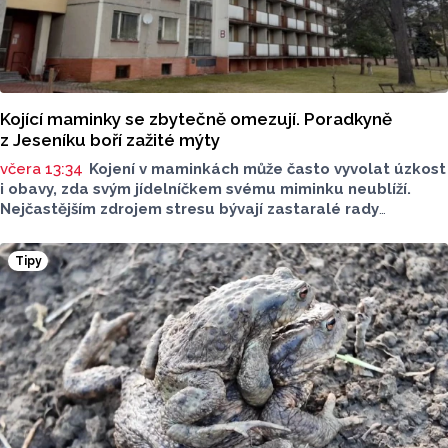
Kojící maminky se zbytečně omezují. Poradkyně
z Jeseníku boří zažité mýty
včera 13:34
Kojení v maminkách může často vyvolat úzkost
i obavy, zda svým jídelníčkem svému miminku neublíží.
Nejčastějším zdrojem stresu bývají zastaralé rady
o nutnosti radikálního omezování jídelníčku, vyhýbání
se nadýmavým potravinám nebo preventivnímu vyřazování
Tipy
alergenů. Mýty o stravě při kojení boří laktační poradkyně
z Jeseníku.