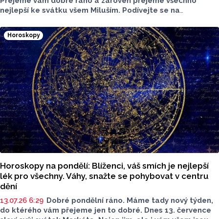
Přejeme vám dobré ráno a zároveň přejeme všechno
nejlepší ke svátku všem Miluším. Podívejte se na
horoskopy a zjistěte, co vás čeká a nemine.
Horoskopy
Horoskopy na pondělí: Blíženci, váš smích je nejlepší
lék pro všechny. Váhy, snažte se pohybovat v centru
dění
13.07.26 6:29
Dobré pondělní ráno. Máme tady nový týden,
do ktérého vám přejeme jen to dobré. Dnes 13. července