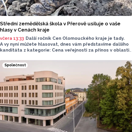
Střední zemědělská škola v Přerově usiluje o vaše
hlasy v Cenách kraje
včera 13:33
Další ročník Cen Olomouckého kraje je tady.
A vy nyní můžete hlasovat, dnes vám představíme dalšího
kanditáta z kategorie: Cena veřejnosti za přínos v oblasti
životního prostředí. Toto je Střední zemědělská škola
v Přerově, která má nominaci v kategorii: Významný počin
Společnost
v ochraně životního prostředí - právnická osoba.