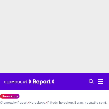
Horoskopy
Olomoucký Report
Horoskopy
Páteční horoskop: Berani, nesnažte se nic
uspěchat. Kozorozi, vyřešíte i zapeklité sit