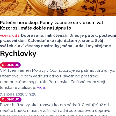
Páteční horoskop: Panny, začněte se víc usmívat.
Kozorozi, máte dobře našlápnuto
včera 5:41
Dobré ráno, milí čtenáři. Dnes je pátek, poslední
pracovní den. Kalendář ukazuje datum 7. srpna. Svůj
svátek slaví všechny nositelky jména Lada, i my přejeme
vše nejlepší. Jaký bude dnešní den?
Rychlovky
OLOMOUC
V Mrtvém rameni Moravy v Olomouci žije až patnáct druhů ryb.
Informoval o tom vedoucí odboru životního prostředí
olomouckého magistrátu Petr Loyka. Za úspěchem stojí
loňská revitalizace.
Více
.
7. srpna 2026 v 9:26
OLOMOUC
Pozor, blíží se výluka tramvají kolem nádraží. Cestující už od
neděle budou muset využít náhradní autobusovou dopravu.