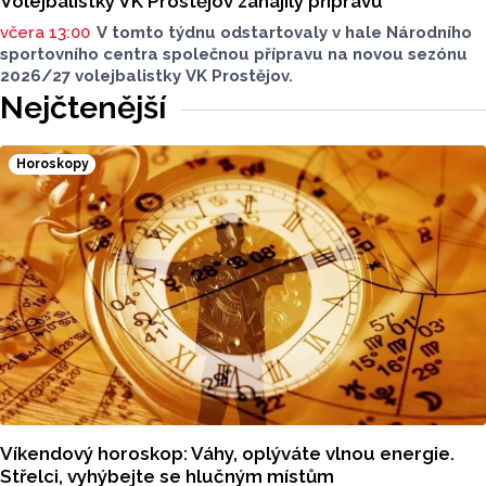
Volejbalistky VK Prostějov zahájily přípravu
včera 13:00
V tomto týdnu odstartovaly v hale Národního
sportovního centra společnou přípravu na novou sezónu
2026/27 volejbalistky VK Prostějov.
Nejčtenější
Horoskopy
Víkendový horoskop: Váhy, oplýváte vlnou energie.
Střelci, vyhýbejte se hlučným místům