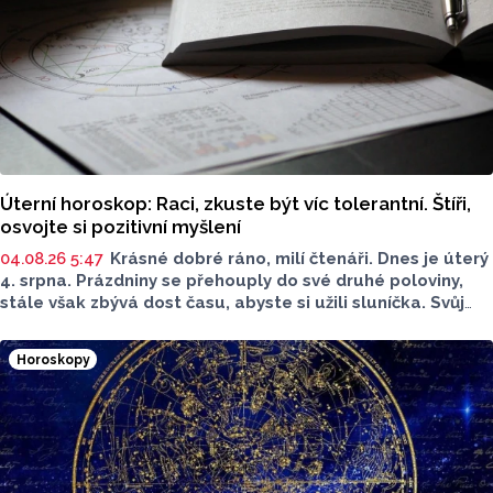
Úterní horoskop: Raci, zkuste být víc tolerantní. Štíři,
osvojte si pozitivní myšlení
04.08.26 5:47
Krásné dobré ráno, milí čtenáři. Dnes je úterý
4. srpna. Prázdniny se přehouply do své druhé poloviny,
stále však zbývá dost času, abyste si užili sluníčka. Svůj
svátek slaví všechny Dominiky a Dominikové, i my přejeme
všechno nejlepší. Podívejte se na dnešní horoskop.
Horoskopy