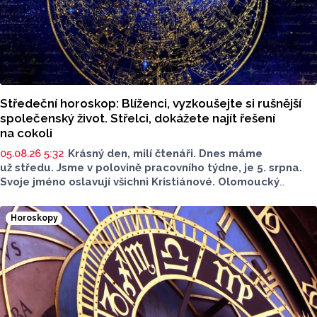
Středeční horoskop: Blíženci, vyzkoušejte si rušnější
společenský život. Střelci, dokážete najít řešení
na cokoli
05.08.26 5:32
Krásný den, milí čtenáři. Dnes máme
už středu. Jsme v polovině pracovního týdne, je 5. srpna.
Svoje jméno oslavují všichni Kristiánové. Olomoucký
Report pro vás má další díl z pravidelné rubriky Horoskopy.
Jaký bude dnešní den?
Horoskopy