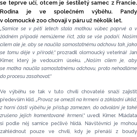
se teprve učí, otcem je šestiletý samec z Francie.
Rodina je ve společném výběhu. Pandy
v olomoucké zoo chovají v páru už několik let.
„Samice se v pěti letech stala matkou vůbec poprvé a v
žádném případě nemůžeme říct, zda se vše podaří. Naším
cílem ale je, aby se naučila samostatnému odchovu tak, jako
se tomu děje v přírodě,“
prozradil olomoucký veterinář Jan
Kirner, který je vedoucím úseku.
„Naším cílem je, aby
se matka naučila samostatnému odchovu, proto nehodláme
do procesu zasahovat.“
Ve výběhu se tak v tuto chvíli chovatelé snaží zajistit
především klid.
„Provoz se omezil na krmení a základní úklid
z horní části výběhu je přístup zamezen, do odvolání je také
zrušeno jejich komentované krmení,“
uvedl Kirner. Mláďata
si podle něj samice pečlivě hlídá. Návštěvníci je mohou
zahlédnout pouze ve chvíli, kdy je přenáší z boudy