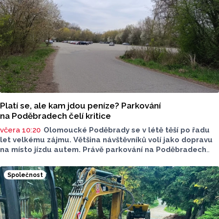
Platí se, ale kam jdou peníze? Parkování
na Poděbradech čelí kritice
včera 10:20
Olomoucké Poděbrady se v létě těší po řadu
let velkému zájmu. Většina návštěvníků volí jako dopravu
na místo jízdu autem. Právě parkování na Poděbradech
je mnoho let tématem, které mezi veřejností rezonuje.
Na konci června vznikla na Facebooku stránka s názvem
Společnost
Poděbrady bez závor a nelegálního parkovného, která
upozorňuje na nevyhovujcí situaci s parkováním
u oblíbeného olomouckého letoviska. Za iniciativou stojí
zastupitel města Olomouce, na jeho přání nebudeme
uvádět jeho identitu.