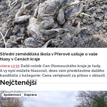
Střední zemědělská škola v Přerově usiluje o vaše
hlasy v Cenách kraje
včera 13:33
Další ročník Cen Olomouckého kraje je tady.
A vy nyní můžete hlasovat, dnes vám představíme dalšího
kanditáta z kategorie: Cena veřejnosti za přínos v oblasti
životního prostředí. Toto je Střední zemědělská škola
Nejčtenější
v Přerově, která má nominaci v kategorii: Významný počin
v ochraně životního prostředí - právnická osoba.
Společnost
Doprava