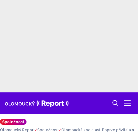
Společnost
Olomoucký Report
Společnost
Olomoucká zoo slaví. Poprvé přivítala na
svět mláďata pandy červené