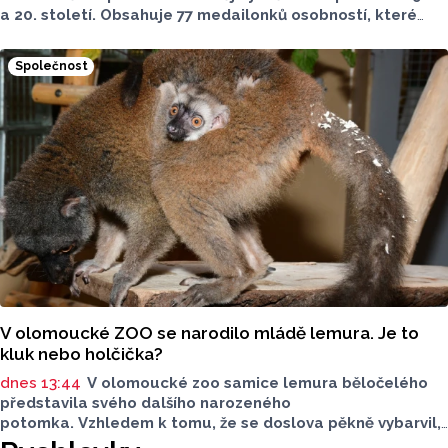
a 20. století. Obsahuje 77 medailonků osobností, které
se na jeho rozvoji významně podílely. Jejich životní příběhy
jsou doplněny dobovými snímky. Podle autorky publikace
Společnost
Šárky Krákorové Pajůrkové tomu předcházelo 13 let
pátrání po jejich osudech. Kniha vychází u příležitosti
letošního 770. výročí povýšení Přerova na královské město,
sdělila ČTK mluvčí radnice Lenka Chalupová.
V olomoucké ZOO se narodilo mládě lemura. Je to
kluk nebo holčička?
dnes 13:44
V olomoucké zoo samice lemura běločelého
představila svého dalšího narozeného
potomka. Vzhledem k tomu, že se doslova pěkně vybarvil,
je téměř jisté, že se jedná o samce. Samice totiž bývají