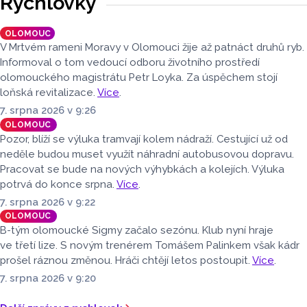
Rychlovky
hnědé, případně hnědošedé, zato samci se pyšní bílým
zbarvením hlavy.
OLOMOUC
V Mrtvém rameni Moravy v Olomouci žije až patnáct druhů ryb.
Informoval o tom vedoucí odboru životního prostředí
olomouckého magistrátu Petr Loyka. Za úspěchem stojí
loňská revitalizace.
Více
.
7. srpna 2026 v 9:26
OLOMOUC
Pozor, blíží se výluka tramvají kolem nádraží. Cestující už od
neděle budou muset využít náhradní autobusovou dopravu.
Pracovat se bude na nových výhybkách a kolejích. Výluka
potrvá do konce srpna.
Více
.
7. srpna 2026 v 9:22
OLOMOUC
B-tým olomoucké Sigmy začalo sezónu. Klub nyní hraje
ve třetí lize. S novým trenérem Tomášem Palinkem však kádr
prošel ráznou změnou. Hráči chtějí letos postoupit.
Více
.
7. srpna 2026 v 9:20