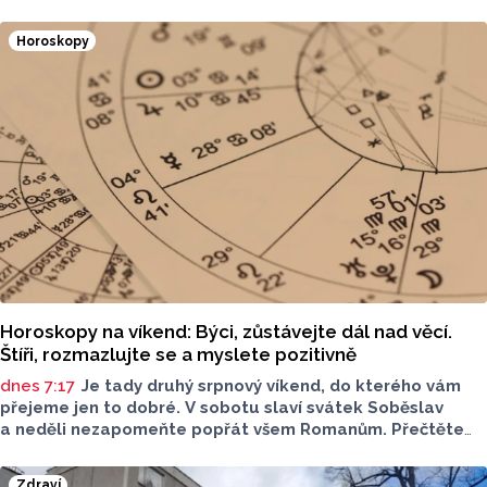
Horoskopy
Horoskopy na víkend: Býci, zůstávejte dál nad věcí.
Štíři, rozmazlujte se a myslete pozitivně
dnes 7:17
Je tady druhý srpnový víkend, do kterého vám
přejeme jen to dobré. V sobotu slaví svátek Soběslav
a neděli nezapomeňte popřát všem Romanům. Přečtěte
si svůj horoskop a mějte pěkný víkend.
Zdraví