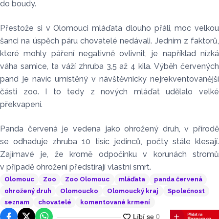
do boudy.
Přestože si v Olomouci mláďata dlouho přáli, moc velkou
šanci na úspěch páru chovatelé nedávali. Jedním z faktorů,
které mohly páření negativně ovlivnit, je například nízká
váha samice, ta váží zhruba 3,5 až 4 kila. Výběh červených
pand je navíc umístěný v návštěvnicky nejrekventovanější
části zoo. I to tedy z nových mláďat udělalo velké
překvapení.
Panda červená je vedena jako ohrožený druh, v přírodě
se odhaduje zhruba 10 tisíc jedinců, počty stále klesají.
Zajímavé je, že kromě odpočinku v korunách stromů
v případě ohrožení předstírají vlastní smrt.
Olomouc
Zoo
Zoo Olomouc
mláďata
panda červená
ohrožený druh
Olomoucko
Olomoucký kraj
Společnost
seznam
chovatelé
komentované krmení
Facebook
Platforma X
WhatsApp