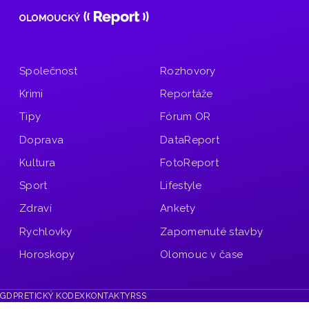
Společnost
Rozhovory
Krimi
Reportáže
Tipy
Fórum OR
Doprava
DataReport
Kultura
FotoReport
Sport
Lifestyle
Zdraví
Ankety
Rychlovky
Zapomenuté stavby
Horoskopy
Olomouc v čase
GDPR
ETICKÝ KODEX
KONTAKTY
RSS