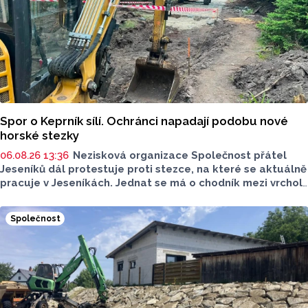
Spor o Keprník sílí. Ochránci napadají podobu nové
horské stezky
06.08.26 13:36
Nezisková organizace Společnost přátel
Jeseníků dál protestuje proti stezce, na které se aktuálně
pracuje v Jeseníkách. Jednat se má o chodník mezi vrcholy
Šerák a Keprník, které turisté hojně vyhledávají. Stavbou
chodníku se podle odborníků příroda jen poškodí, chodník
Společnost
mezi vrcholy podle nich není nutný.