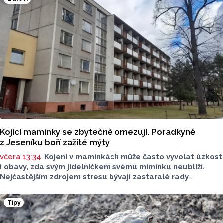
Kojící maminky se zbytečně omezují. Poradkyně
z Jeseníku boří zažité mýty
včera 13:34
Kojení v maminkách může často vyvolat úzkost
i obavy, zda svým jídelníčkem svému miminku neublíží.
Nejčastějším zdrojem stresu bývají zastaralé rady
o nutnosti radikálního omezování jídelníčku, vyhýbání
se nadýmavým potravinám nebo preventivnímu vyřazování
Tipy
alergenů. Mýty o stravě při kojení boří laktační poradkyně
z Jeseníku.