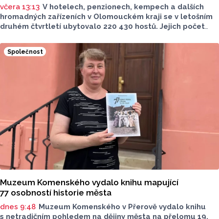
včera 13:13
V hotelech, penzionech, kempech a dalších
hromadných zařízeních v Olomouckém kraji se v letošním
druhém čtvrtletí ubytovalo 220 430 hostů. Jejich počet
meziročně klesl o 1,2 procenta. Podle statistik však
přibylo ubytovaných cizinců, kterých bylo 45 548,
Společnost
meziročně o 9,1 procenta více. Naopak domácích hostů
v regionu ubylo, kraj v tomto období navštívilo 174 882
turistů, což bylo meziročně o 3,6 procenta méně. Celkový
počet přenocování v kraji klesl o 4,7 procenta. Údaje
dnes zveřejnil Český statistický úřad (ČSÚ).
Muzeum Komenského vydalo knihu mapující
77 osobností historie města
dnes 9:48
Muzeum Komenského v Přerově vydalo knihu
s netradičním pohledem na dějiny města na přelomu 19.