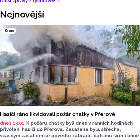
Další zprávy z rychlovek
Nejnovější
Krimi
Hasiči ráno likvidovali požár chatky v Přerově
dnes 13:01
K požáru chatky byli dnes v ranních hodinách
přivoláni hasiči do Přerova. Zasažena byla střecha,
včasným zásahem se povedlo zabránit dalšímu šíření ohně.