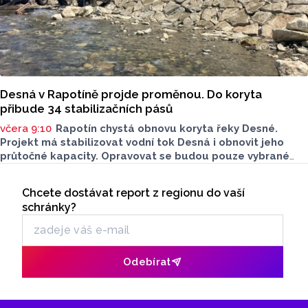
Desná v Rapotíně projde proměnou. Do koryta
přibude 34 stabilizačních pásů
včera 9:10
Rapotín chystá obnovu koryta řeky Desné.
Projekt má stabilizovat vodní tok Desná i obnovit jeho
průtočné kapacity. Opravovat se budou pouze vybrané
úseky koryta. Samotná stavba bude rozdělená do šesti
Seriály
samostatných stavebních projektů.
Chcete dostávat report z regionu do vaší
Odběr newsletteru
schránky?
Odebírat