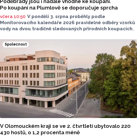
Poděbrady jsou i nadále vhodné ke koupání.
Po koupání na Plumlově se doporučuje sprcha
včera 10:50
V pondělí 3. srpna proběhly podle
Monitorovacího kalendáře 2026 pravidelné odběry vzorků
vody na dvou tradičně sledovaných přírodních koupacích
lokalitách v Olomouckém kraji – ve Vodní nádrži Plumlov
(VN Plumlov) a v Koupací oblasti Poděbrady (KO
Společnost
Poděbrady). Monitoring byl proveden Krajskou
hygienickou stanicí Olomouckého kraje (KHS)
ve spolupráci se Zdravotním ústavem se sídlem v Ostravě,
Centrem hygienických laboratoří v Olomouci.
V Olomouckém kraji se ve 2. čtvrtletí ubytovalo 220
430 hostů, o 1,2 procenta méně