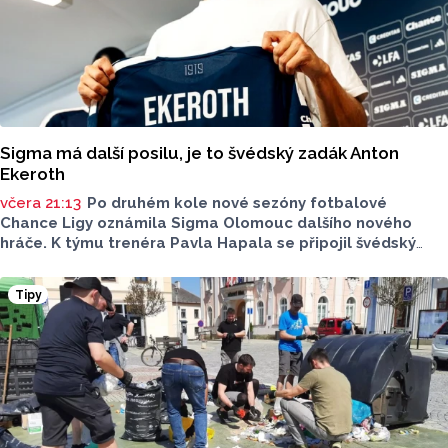
Sigma má další posilu, je to švédský zadák Anton
Ekeroth
včera 21:13
Po druhém kole nové sezóny fotbalové
Chance Ligy oznámila Sigma Olomouc dalšího nového
hráče. K týmu trenéra Pavla Hapala se připojil švédský
obránce Anton Ekeroth, který přichází na Hanou
z norského HamKamu. Sigma to uvedla na svém webu,
Tipy
o tom, na jak dlouho podepsal nov hráč smlouvu
neinformovala.