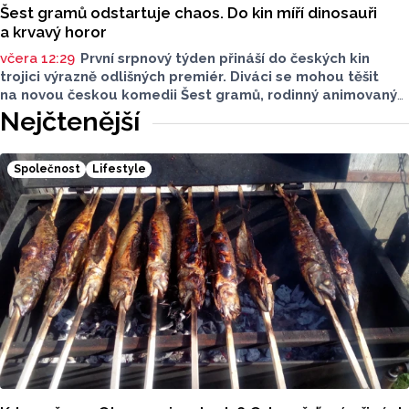
Šest gramů odstartuje chaos. Do kin míří dinosauři
a krvavý horor
včera 12:29
První srpnový týden přináší do českých kin
trojici výrazně odlišných premiér. Diváci se mohou těšit
na novou českou komedii Šest gramů, rodinný animovaný
film Tlapková patrola: Dinosauří film i horor Zmrzlinář,
Nejčtenější
který je určen pouze dospělým divákům. Filmové novinky
představil Radek Kreuziger v rozhovoru Lukáše Kobzy pro
Radio Haná.
Společnost
Lifestyle