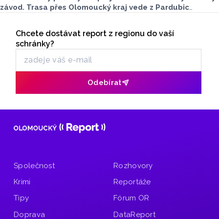
závod. Trasa přes Olomoucký kraj vede z Pardubic
na horní nádrž přečerpávací vodní elektrárny Dlouhé
Seriály
stráně. Pozor na dopravní omezení.
Chcete dostávat report z regionu do vaší
Odběr newsletteru
schránky?
Odebírat
Společnost
Rozhovory
Krimi
Reportáže
Tipy
Fórum OR
Doprava
DataReport