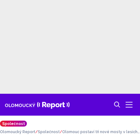
Společnost
Olomoucký Report
Společnost
Olomouc postaví tři nové mosty v lesích.
Ty staré jsou v havarijním stavu