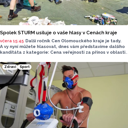
Spolek STURM usiluje o vaše hlasy v Cenách kraje
včera 15:45
Další ročník Cen Olomouckého kraje je tady.
A vy nyní můžete hlasovat, dnes vám představíme dalšího
kanditáta z kategorie: Cena veřejnosti za přínos v oblasti
životního prostředí. Toto je Spolek STURM, nominován
v kategorii: Významný počin v ochraně životního prostředí -
Zdraví
Sport
právnická osoba.