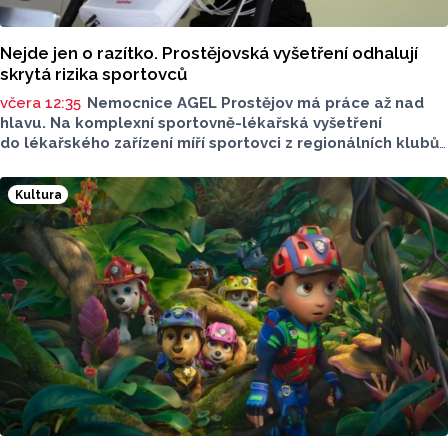
Nejde jen o razítko. Prostějovská vyšetření odhalují
skrytá rizika sportovců
včera 12:35
Nemocnice AGEL Prostějov má práce až nad
hlavu. Na komplexní sportovně-lékařská vyšetření
do lékařského zařízení míří sportovci z regionálních klubů,
mládežnických kategorií i aktivní veřejnost. Informovala
o tom tisková mluvčí nemocnice Radka Miloševská.
Kultura
V Prostějově vyšetřují i sportovce z Moravskoslezského,
Zlínského nebo Jihomoravského kraje.