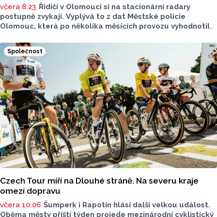
včera 8:23
Řidiči v Olomouci si na stacionární radary
postupně zvykají. Vyplývá to z dat Městské policie
Olomouc, která po několika měsících provozu vyhodnotila
situaci na třech nejnovějších měřicích místech. Počet
zaznamenaných přestupků zde oproti prvním měsícům
Společnost
výrazně klesl, v některých lokalitách až o polovinu.
O dopravě, ale i o případech, která musela Městská
policie Olomouc (MPO) řešit mluvil v pocastu Radia
Metropole s Tomášem Gottwaldem mluvčí MPO Petr
Čunderle.
Czech Tour míří na Dlouhé stráně. Na severu kraje
omezí dopravu
včera 10:06
Šumperk i Rapotín hlásí další velkou událost.
Oběma městy příští týden projede mezinárodní cyklistický