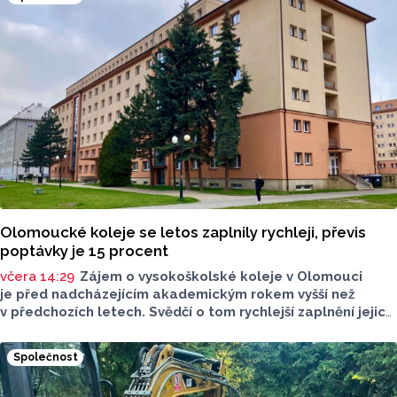
Olomoucké koleje se letos zaplnily rychleji, převis
poptávky je 15 procent
včera 14:29
Zájem o vysokoškolské koleje v Olomouci
je před nadcházejícím akademickým rokem vyšší než
v předchozích letech. Svědčí o tom rychlejší zaplnění jejich
kapacity. Letošní převis poptávky je asi 15 procent, řekl
ČTK mluvčí Univerzity Palackého (UP) v Olomouci Egon
Společnost
Havrlant. Celková kapacita lůžek na kolejích je letos
zhruba 4300, o dalších přibližně 500 míst se tento počet