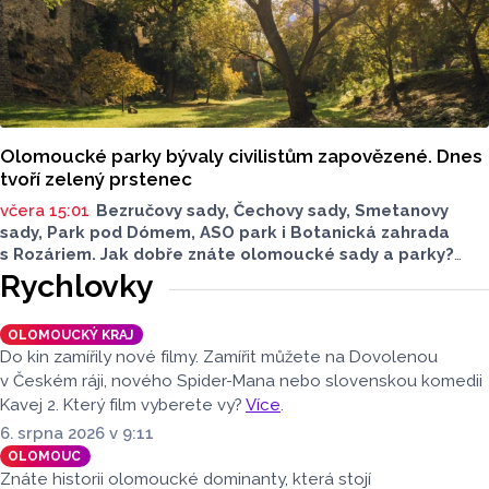
Olomoucké parky bývaly civilistům zapovězené. Dnes
tvoří zelený prstenec
včera 15:01
Bezručovy sady, Čechovy sady, Smetanovy
sady, Park pod Dómem, ASO park i Botanická zahrada
s Rozáriem. Jak dobře znáte olomoucké sady a parky?
Dnes se v nich běžně procházíme a kocháme se krásami,
Rychlovky
které v nich jsou. Vždy tomu tak ale nebylo.
OLOMOUCKÝ KRAJ
Do kin zamířily nové filmy. Zamířit můžete na Dovolenou
v Českém ráji, nového Spider-Mana nebo slovenskou komedii
Kavej 2. Který film vyberete vy?
Více
.
6. srpna 2026 v 9:11
OLOMOUC
Znáte historii olomoucké dominanty, která stojí