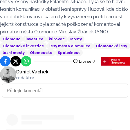
mít vyřešeny následky kalamitní situace. Týká se to hlavně
lesních komunikací v oblasti lesní správy Huzová, kde došlo
v období kůrovcové kalamity k výraznému přetížení cest,
jejichž konstrukce byla značně poškozena,“ komentoval
primátor města Olomouce Miroslav Žbánek (ANO).
Olomouc
investice
kůrovec
Mosty
Olomoucké investice
lesy města olomouce
Olomoucké lesy
lesní mosty
Olomoucko
Společnost
Facebook
Platforma X
WhatsApp
Daniel Vachek
redaktor