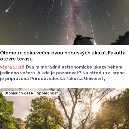
Olomouc čeká večer dvou nebeských úkazů. Fakulta
otevře terasu
včera 14:18
Dva mimořádné astronomické úkazy během
jediného večera. A kde je pozorovat? Na středu 12. srpna
je připravená Přírodovědecká fakulta Univerzity
Palackého i město Přerov. V Olomouci se otevře terasa,
v Přerově Hvězdárna. Na obou místech bude možné
Olomouc v čase
Společnost
pohlédnout na slunce speciální technikou.