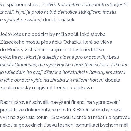
ve špatném stavu.
„Odvoz kalamitního dříví tento stav ještě
zhoršil. Nyní je proto nutná demolice stávajícího mostu
a výstavba nového,“
dodal Janásek.
Ještě letos na podzim by měla začít také stavba
Záseckého mostu přes říčku Odrážku, kerá se vlévá
do Moravy v chráněné krajinné oblasti nedaleko
cyklotrasy.
„Most je důležitý hlavně pro pracovníky Lesů
města Olomouce, ale využívají ho i návštěvníci lesa. Také ten
je vzhledem ke svojí dřevěné konstrukci v havarijním stavu
a jeho oprava vyjde na zhruba 2,3 milionu korun,“
dodala
za olomoucký magistrát Lenka Jedličková.
Radní zároveň schválili navýšení financí na vypracování
projektové dokumentace mostu K Brodu, která by měla
vyjít na 250 tisíc korun. „Stavbou těchto tří mostů a opravou
několika posledních úseků lesních komunikací bychom měli