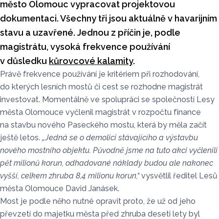
město Olomouc vypracovat projektovou
dokumentaci. Všechny tři jsou aktuálně v havarijním
stavu a uzavřené. Jednou z příčin je, podle
magistrátu, vysoká frekvence používání
v důsledku
kůrovcové kalamity
.
Právě frekvence používání je kritériem při rozhodování,
do kterých lesních mostů či cest se rozhodne magistrát
investovat. Momentálně ve spolupráci se společností Lesy
města Olomouce vyčlenil magistrát v rozpočtu finance
na stavbu nového Paseckého mostu, která by měla začít
ještě letos.
„Jedná se o demolici stávajícího a výstavbu
nového mostního objektu. Původně jsme na tuto akci vyčlenili
pět milionů korun, odhadované náklady budou ale nakonec
vyšší, celkem zhruba 8,4 milionu korun,“
vysvětlil ředitel Lesů
města Olomouce David Janásek.
Most je podle něho nutné opravit proto, že už od jeho
převzetí do majetku města před zhruba deseti lety byl