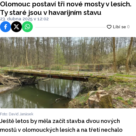
Olomouc postaví tři nové mosty v lesích.
Ty staré jsou v havarijním stavu
23. dubna 2025 v 12:02
Facebook
Platforma X
WhatsApp
Foto: David Janásek
Ještě letos by měla začít stavba dvou nových
mostů v olomouckých lesích a na třetí nechalo