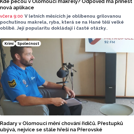
Kde pečou v Olomouci makrely? Odpověď má přinést
nová aplikace
včera 9:00
V letních měsících je oblíbenou grilovanou
pochutinou makrela, ryba, která se na Hané těší velké
oblibě. Její popularitu dokládají i časté otázky
ve virtuálním prostoru, kde je budou v následujících dnech
nebo o víkendu grilovat. Zpřehlednit tyto informace
Krimi
Společnost
má nová letní mikroaplikace "Kde pečou makrely?“
Radary v Olomouci mění chování řidičů. Přestupků
ubývá, nejvíce se stále hřeší na Přerovské