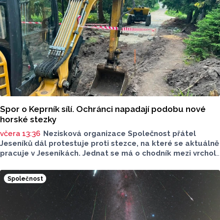
navýší příští rok po přestavbě bloku kolejí J. L. Fischera,
doplnil mluvčí.
Spor o Keprník sílí. Ochránci napadají podobu nové
horské stezky
včera 13:36
Nezisková organizace Společnost přátel
Jeseníků dál protestuje proti stezce, na které se aktuálně
pracuje v Jeseníkách. Jednat se má o chodník mezi vrcholy
Šerák a Keprník, které turisté hojně vyhledávají. Stavbou
chodníku se podle odborníků příroda jen poškodí, chodník
Společnost
mezi vrcholy podle nich není nutný.