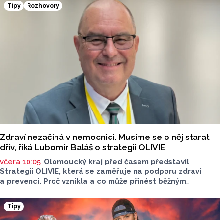
v kategorii: Dlouhodobý přínos v oblasti životního
Tipy
Rozhovory
prostředí.
Zdraví nezačíná v nemocnici. Musíme se o něj starat
dřív, říká Lubomír Baláš o strategii OLIVIE
včera 10:05
Olomoucký kraj před časem představil
Strategii OLIVIE, která se zaměřuje na podporu zdraví
a prevenci. Proč vznikla a co může přinést běžným
obyvatelům? O tom jsme hovořili s Lubomírem Balášem,
ředitelem OLIVIE.
Tipy