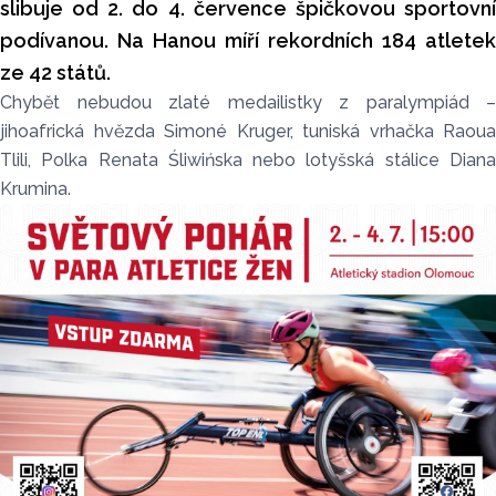
slibuje od 2. do 4. července špičkovou sportovní
podívanou. Na Hanou míří rekordních 184 atletek
ze 42 států.
Chybět nebudou zlaté medailistky z paralympiád –
jihoafrická hvězda Simoné Kruger, tuniská vrhačka Raoua
Tlili, Polka Renata Śliwińska nebo lotyšská stálice Diana
Krumina.