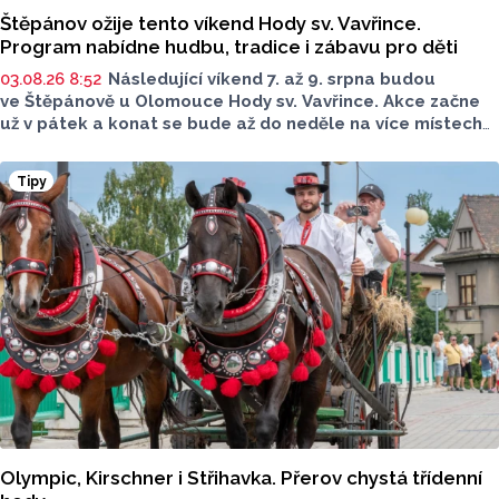
Štěpánov ožije tento víkend Hody sv. Vavřince.
Program nabídne hudbu, tradice i zábavu pro děti
03.08.26 8:52
Následující víkend 7. až 9. srpna budou
ve Štěpánově u Olomouce Hody sv. Vavřince. Akce začne
už v pátek a konat se bude až do neděle na více místech
po celé obci. Těšit se můžete na tři dny plné hodové
veselice, bohatého doprovodného programu pro celou
Tipy
rodinu a na skvělou atmosféru.
Olympic, Kirschner i Střihavka. Přerov chystá třídenní