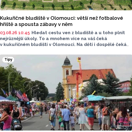
Kukuřičné bludiště v Olomouci: větší než fotbalové
hřiště a spousta zábavy v něm
03.08.26 10:45
Hledat cestu ven z bludiště a u toho plnit
nejrůznější úkoly. To a mnohem více na váš čeká
v kukuřičném bludišti v Olomouci. Na děti i dospělé čeká
v bludišti u Kempu Krásná Morava bloudění, hádání, plnění
úkolů, pohyb na čerstvém vzduchu a hlavně spoustu
Tipy
zábavy. To vše a mnohem víc na ploše větší než fotbalové
hřiště.