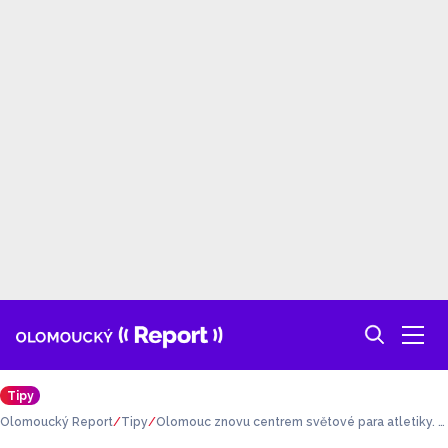
Tipy
Olomoucký Report
Tipy
Olomouc znovu centrem světové para atletiky. B
ude hostit závodnice ze 42 zemí