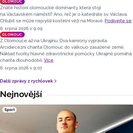
OLOMOUC
Znáte historii olomoucké dominanty, která stojí
na Václavském náměstí? Ano, řeč je o katedrále sv. Václava.
Chlubit se může nejvyšší kostelní věží na Moravě.
Podívejte se
.
6. srpna 2026 v 9:09
OLOMOUC
Z Olomouce až na Ukrajinu. Dva kamiony vypravila
Arcidiecézní charita Olomouc do válkouo zasažené země.
Náklad tvořily hlavně zdravotnické pomůcky. Ukrajině pomáhá
charita dlouhodobě.
Více
.
6. srpna 2026 v 9:07
Další zprávy z rychlovek
Nejnovější
Sport