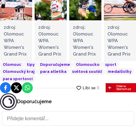
zdroj:
zdroj:
zdroj:
zdroj:
Olomouc
Olomouc
Olomouc
Olomouc
WPA
WPA
WPA
WPA
Women's
Women's
Women's
Women's
Grand Prix
Grand Prix
Grand Prix
Grand Prix
Olomouc
tipy
Doporučujeme
Olomoucko
sport
Olomoucký kraj
para atletika
světová soutěž
medailistky
para sportovci
Facebook
Platforma X
WhatsApp
Doporučujeme