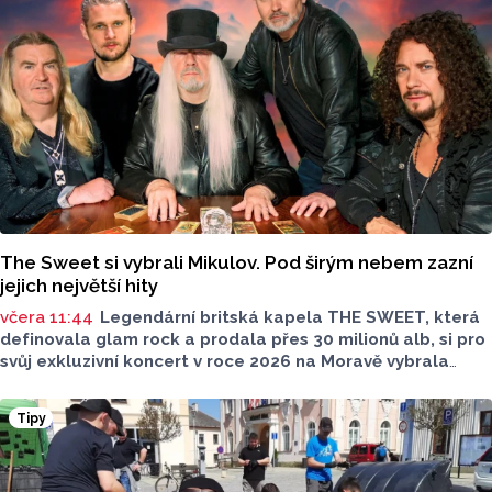
The Sweet si vybrali Mikulov. Pod širým nebem zazní
jejich největší hity
včera 11:44
Legendární britská kapela THE SWEET, která
definovala glam rock a prodala přes 30 milionů alb, si pro
svůj exkluzivní koncert v roce 2026 na Moravě vybrala
Mikulov. 15. srpna 2026 vystoupí pod širým nebem
v malebném Amfiteátru Mikulov.
Tipy