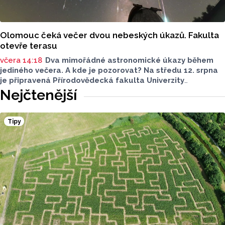
Olomouc čeká večer dvou nebeských úkazů. Fakulta
otevře terasu
včera 14:18
Dva mimořádné astronomické úkazy během
jediného večera. A kde je pozorovat? Na středu 12. srpna
je připravená Přírodovědecká fakulta Univerzity
Palackého i město Přerov. V Olomouci se otevře terasa,
Nejčtenější
v Přerově Hvězdárna. Na obou místech bude možné
pohlédnout na slunce speciální technikou.
Tipy