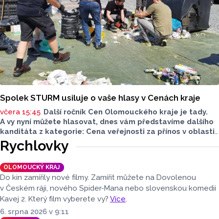
Spolek STURM usiluje o vaše hlasy v Cenách kraje
včera 15:45
Další ročník Cen Olomouckého kraje je tady.
A vy nyní můžete hlasovat, dnes vám představíme dalšího
kanditáta z kategorie: Cena veřejnosti za přínos v oblasti
životního prostředí. Toto je Spolek STURM, nominován
Rychlovky
v kategorii: Významný počin v ochraně životního prostředí -
právnická osoba.
OLOMOUCKÝ KRAJ
Do kin zamířily nové filmy. Zamířit můžete na Dovolenou
v Českém ráji, nového Spider-Mana nebo slovenskou komedii
Kavej 2. Který film vyberete vy?
Více
.
6. srpna 2026 v 9:11