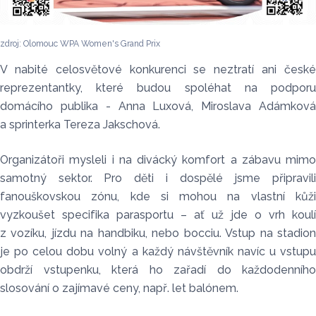
zdroj: Olomouc WPA Women's Grand Prix
V nabité celosvětové konkurenci se neztratí ani české
reprezentantky, které budou spoléhat na podporu
domácího publika - Anna Luxová, Miroslava Adámková
a sprinterka Tereza Jakschová.
Organizátoři mysleli i na divácký komfort a zábavu mimo
samotný sektor.
Pro děti i dospělé jsme připravil
fanouškovskou zónu, kde si mohou na vlastní kůži
vyzkoušet specifika parasportu – ať už jde o vrh koulí
z vozíku, jízdu na handbiku, nebo bocciu. Vstup na stadion
je po celou dobu volný a každý návštěvník navíc u vstupu
obdrží vstupenku, která ho zařadí do každodenního
slosování o zajímavé ceny, např. let balónem
.