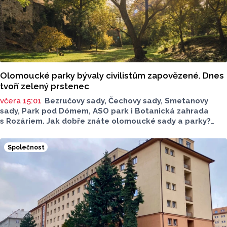
Olomoucké parky bývaly civilistům zapovězené. Dnes
tvoří zelený prstenec
včera 15:01
Bezručovy sady, Čechovy sady, Smetanovy
sady, Park pod Dómem, ASO park i Botanická zahrada
s Rozáriem. Jak dobře znáte olomoucké sady a parky?
Dnes se v nich běžně procházíme a kocháme se krásami,
které v nich jsou. Vždy tomu tak ale nebylo.
Společnost