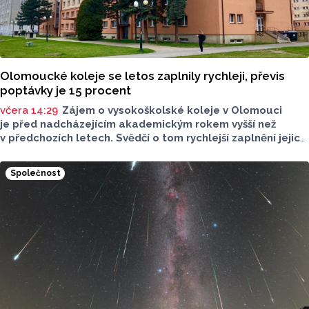
Olomoucké koleje se letos zaplnily rychleji, převis
poptávky je 15 procent
včera 14:29
Zájem o vysokoškolské koleje v Olomouci
je před nadcházejícím akademickým rokem vyšší než
v předchozích letech. Svědčí o tom rychlejší zaplnění jejich
kapacity. Letošní převis poptávky je asi 15 procent, řekl
ČTK mluvčí Univerzity Palackého (UP) v Olomouci Egon
Společnost
Havrlant. Celková kapacita lůžek na kolejích je letos
zhruba 4300, o dalších přibližně 500 míst se tento počet
navýší příští rok po přestavbě bloku kolejí J. L. Fischera,
doplnil mluvčí.