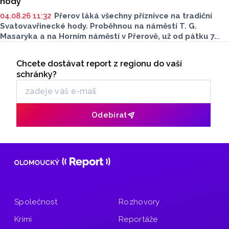
hody
04.08.26 11:32
Přerov láká všechny příznivce na tradiční
Svatovavřinecké hody. Proběhnou na náměstí T. G.
Masaryka a na Horním náměstí v Přerově, už od pátku 7.
srpna. Bohatý kulturní a společenský program
Seriály
je nachystaný až do neděle 9. srpna. Podívat se můžete
Chcete dostávat report z regionu do vaší
Odběr newsletteru
i na historický jarmark.
schránky?
Odebírat
Společnost
Rozhovory
Krimi
Reportáže