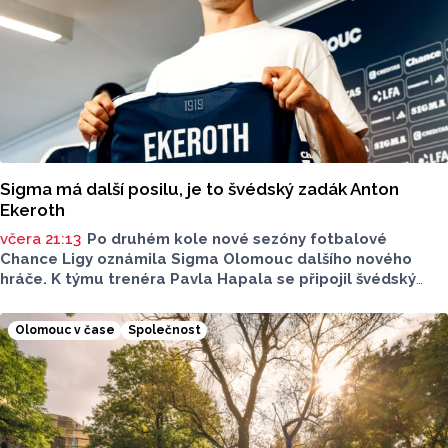
Sigma má další posilu, je to švédský zadák Anton
Ekeroth
včera 21:13
Po druhém kole nové sezóny fotbalové
Chance Ligy oznámila Sigma Olomouc dalšího nového
hráče. K týmu trenéra Pavla Hapala se připojil švédský
obránce Anton Ekeroth, který přichází na Hanou
z norského HamKamu. Sigma to uvedla na svém webu,
Olomouc v čase
Společnost
o tom, na jak dlouho podepsal nov hráč smlouvu
neinformovala.