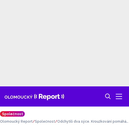
Společnost
Olomoucký Report
Společnost
Odchytili dva sýce. Kroužkování pomáhá
při studiu migrace ptáků