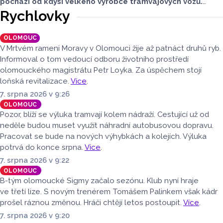
pochází od kdysi velkého výrobce tramvajových vozů.
Třetím je vlečný vůz. Další, které kdysi jezdily v krajském
Rychlovky
městě, jsou na jiných místech, třeba v brněnském
depozitáři.
OLOMOUC
V Mrtvém rameni Moravy v Olomouci žije až patnáct druhů ryb.
Informoval o tom vedoucí odboru životního prostředí
olomouckého magistrátu Petr Loyka. Za úspěchem stojí
loňská revitalizace.
Více
.
7. srpna 2026 v 9:26
OLOMOUC
Pozor, blíží se výluka tramvají kolem nádraží. Cestující už od
neděle budou muset využít náhradní autobusovou dopravu.
Pracovat se bude na nových výhybkách a kolejích. Výluka
potrvá do konce srpna.
Více
.
7. srpna 2026 v 9:22
OLOMOUC
B-tým olomoucké Sigmy začalo sezónu. Klub nyní hraje
ve třetí lize. S novým trenérem Tomášem Palinkem však kádr
prošel ráznou změnou. Hráči chtějí letos postoupit.
Více
.
7. srpna 2026 v 9:20