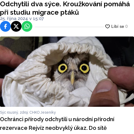
Odchytili dva sýce. Kroužkování pomáhá
při studiu migrace ptáků
25. října 2024 v 15:07
Facebook
Platforma X
WhatsApp
Sýc rousný, zdroj: CHKO Jeseníky
Ochránci přírody odchytili u národní přírodní
rezervace Rejvíz neobvyklý úkaz. Do sítě