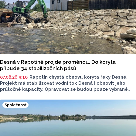
zastupitel města Olomouce, na jeho přání nebudeme
uvádět jeho identitu.
Desná v Rapotíně projde proměnou. Do koryta
přibude 34 stabilizačních pásů
07.08.26 9:10
Rapotín chystá obnovu koryta řeky Desné.
Projekt má stabilizovat vodní tok Desná i obnovit jeho
průtočné kapacity. Opravovat se budou pouze vybrané
úseky koryta. Samotná stavba bude rozdělená do šesti
samostatných stavebních projektů.
Společnost