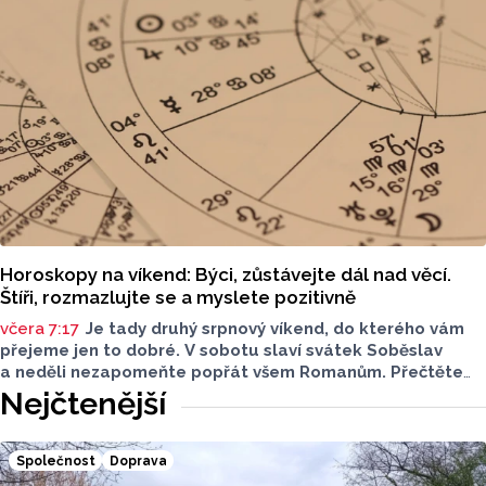
Horoskopy na víkend: Býci, zůstávejte dál nad věcí.
Štíři, rozmazlujte se a myslete pozitivně
včera 7:17
Je tady druhý srpnový víkend, do kterého vám
přejeme jen to dobré. V sobotu slaví svátek Soběslav
a neděli nezapomeňte popřát všem Romanům. Přečtěte
si svůj horoskop a mějte pěkný víkend.
Nejčtenější
Společnost
Doprava