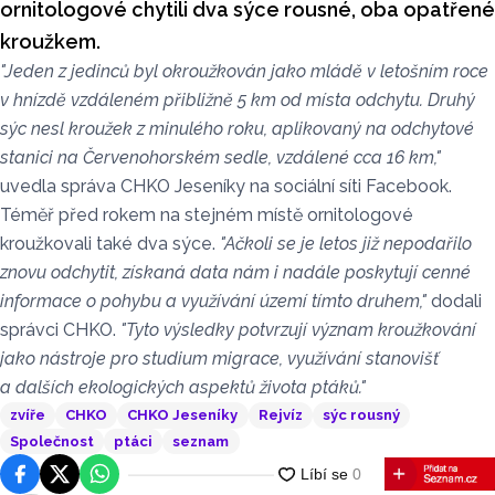
ornitologové chytili dva sýce rousné, oba opatřené
kroužkem.
"Jeden z jedinců byl okroužkován jako mládě v letošním roce
v hnízdě vzdáleném přibližně 5 km od místa odchytu. Druhý
sýc nesl kroužek z minulého roku, aplikovaný na odchytové
stanici na Červenohorském sedle, vzdálené cca 16 km,"
uvedla správa CHKO Jeseníky na sociální síti Facebook.
Téměř před rokem na stejném místě ornitologové
kroužkovali také dva sýce.
"Ačkoli se je letos již nepodařilo
znovu odchytit, získaná data nám i nadále poskytují cenné
informace o pohybu a využívání území tímto druhem,"
dodali
správci CHKO.
"Tyto výsledky potvrzují význam kroužkování
jako nástroje pro studium migrace, využívání stanovišť
a dalších ekologických aspektů života ptáků."
zvíře
CHKO
CHKO Jeseníky
Rejvíz
sýc rousný
Společnost
ptáci
seznam
Facebook
Platforma X
WhatsApp