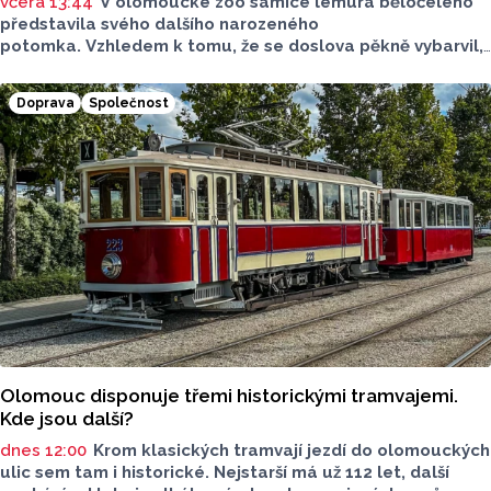
včera 13:44
V olomoucké zoo samice lemura běločelého
představila svého dalšího narozeného
potomka. Vzhledem k tomu, že se doslova pěkně vybarvil,
je téměř jisté, že se jedná o samce. Samice totiž bývají
hnědé, případně hnědošedé, zato samci se pyšní bílým
Doprava
Společnost
zbarvením hlavy.
Olomouc disponuje třemi historickými tramvajemi.
Kde jsou další?
dnes 12:00
Krom klasických tramvají jezdí do olomouckých
ulic sem tam i historické. Nejstarší má už 112 let, další