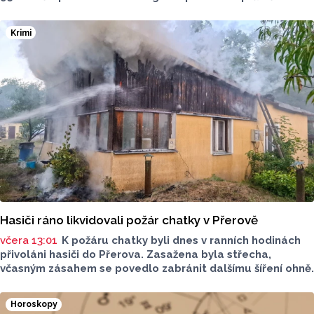
za 42,27 koruny, před týdnem byl o deset haléřů dražší.
O 84 haléřů zdražila nafta, za litr teď řidiči dají průměrně
Krimi
44,84 koruny. Podle údajů společnosti CCS, která ceny
sleduje, je benzin v současnosti o 7,73 koruny dražší než
před rokem, za naftu tehdy motoristé platili o 11,31
koruny méně.
Hasiči ráno likvidovali požár chatky v Přerově
včera 13:01
K požáru chatky byli dnes v ranních hodinách
přivoláni hasiči do Přerova. Zasažena byla střecha,
včasným zásahem se povedlo zabránit dalšímu šíření ohně.
Horoskopy