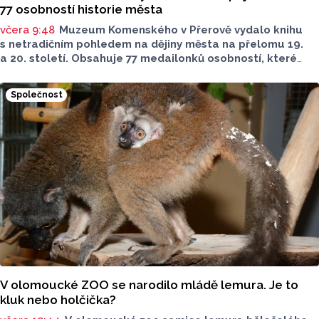
77 osobností historie města
včera 9:48
Muzeum Komenského v Přerově vydalo knihu
s netradičním pohledem na dějiny města na přelomu 19.
a 20. století. Obsahuje 77 medailonků osobností, které
se na jeho rozvoji významně podílely. Jejich životní příběhy
jsou doplněny dobovými snímky. Podle autorky publikace
Společnost
Šárky Krákorové Pajůrkové tomu předcházelo 13 let
pátrání po jejich osudech. Kniha vychází u příležitosti
letošního 770. výročí povýšení Přerova na královské město,
sdělila ČTK mluvčí radnice Lenka Chalupová.
V olomoucké ZOO se narodilo mládě lemura. Je to
kluk nebo holčička?