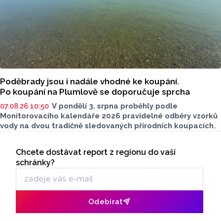
Poděbrady jsou i nadále vhodné ke koupání.
Po koupání na Plumlově se doporučuje sprcha
07.08.26 10:50
V pondělí 3. srpna proběhly podle
Monitorovacího kalendáře 2026 pravidelné odběry vzorků
vody na dvou tradičně sledovaných přírodních koupacích
lokalitách v Olomouckém kraji – ve Vodní nádrži Plumlov
Seriály
(VN Plumlov) a v Koupací oblasti Poděbrady (KO
Chcete dostávat report z regionu do vaší
Odběr newsletteru
Poděbrady). Monitoring byl proveden Krajskou
schránky?
hygienickou stanicí Olomouckého kraje (KHS)
ve spolupráci se Zdravotním ústavem se sídlem v Ostravě,
Centrem hygienických laboratoří v Olomouci.
Odebírat