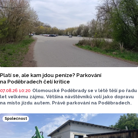
Platí se, ale kam jdou peníze? Parkování
na Poděbradech čelí kritice
07.08.26 10:20
Olomoucké Poděbrady se v létě těší po řadu
let velkému zájmu. Většina návštěvníků volí jako dopravu
na místo jízdu autem. Právě parkování na Poděbradech
je mnoho let tématem, které mezi veřejností rezonuje.
Na konci června vznikla na Facebooku stránka s názvem
Společnost
Poděbrady bez závor a nelegálního parkovného, která
upozorňuje na nevyhovujcí situaci s parkováním
u oblíbeného olomouckého letoviska. Za iniciativou stojí