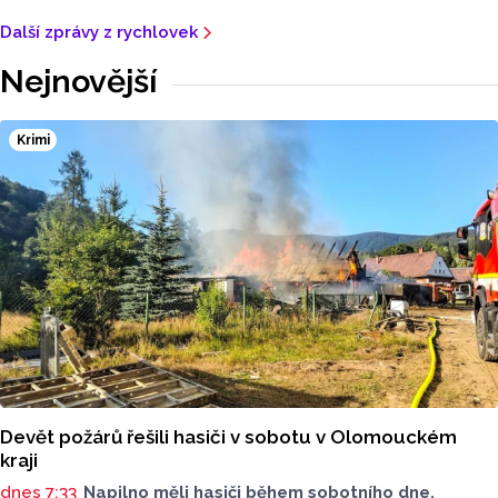
Další zprávy z rychlovek
Nejnovější
Krimi
Devět požárů řešili hasiči v sobotu v Olomouckém
kraji
dnes 7:33
Napilno měli hasiči během sobotního dne.