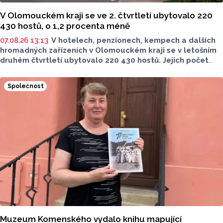
V Olomouckém kraji se ve 2. čtvrtletí ubytovalo 220
430 hostů, o 1,2 procenta méně
07.08.26 13:13
V hotelech, penzionech, kempech a dalších
hromadných zařízeních v Olomouckém kraji se v letošním
druhém čtvrtletí ubytovalo 220 430 hostů. Jejich počet
meziročně klesl o 1,2 procenta. Podle statistik však
přibylo ubytovaných cizinců, kterých bylo 45 548,
Společnost
meziročně o 9,1 procenta více. Naopak domácích hostů
v regionu ubylo, kraj v tomto období navštívilo 174 882
turistů, což bylo meziročně o 3,6 procenta méně. Celkový
počet přenocování v kraji klesl o 4,7 procenta. Údaje
dnes zveřejnil Český statistický úřad (ČSÚ).
Muzeum Komenského vydalo knihu mapující