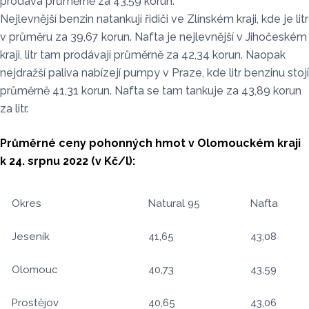
prodává průměrně za 43,59 korun.
Nejlevnější benzin natankují řidiči ve Zlínském kraji, kde je litr
v průměru za 39,67 korun. Nafta je nejlevnější v Jihočeském
kraji, litr tam prodávají průměrně za 42,34 korun. Naopak
nejdražší paliva nabízejí pumpy v Praze, kde litr benzinu stojí
průměrně 41,31 korun. Nafta se tam tankuje za 43,89 korun
za litr.
Průměrné ceny pohonných hmot v Olomouckém kraji
k 24. srpnu 2022 (v Kč/l):
Okres
Natural 95
Nafta
Jeseník
41,65
43,08
Olomouc
40,73
43,59
Prostějov
40,65
43,06