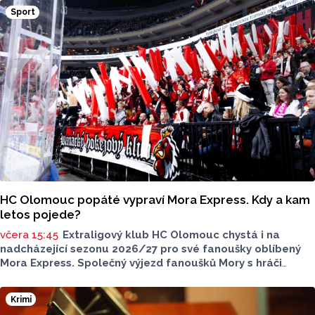
Olomouckého kraje o tom informoval na sociálních sítích.
Sport
HC Olomouc popáté vypraví Mora Express. Kdy a kam
letos pojede?
včera 15:45
Extraligový klub HC Olomouc chystá i na
nadcházející sezonu 2026/27 pro své fanoušky oblíbený
Mora Express. Společný výjezd fanoušků Mory s hráči
speciální vlakovou soupravou se uskuteční v sobotu 24.
října. Stejně jako roky předtím, tak i letos bude cílovou
Krimi
destinací pražská Libeň, kde kohouti vyzvou v O2 aréně