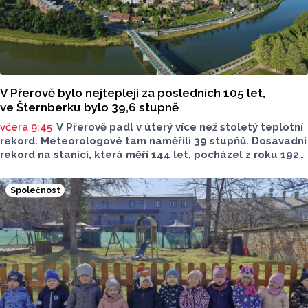
V Přerově bylo nejtepleji za posledních 105 let,
ve Šternberku bylo 39,6 stupně
včera 9:45
V Přerově padl v úterý více než stoletý teplotní
rekord. Meteorologové tam naměřili 39 stupňů. Dosavadní
rekord na stanici, která měří 144 let, pocházel z roku 1921
a činil 38 stupňů Celsia, řekl dnes ČTK Tomáš Ostrožlík
z ostravského pracoviště Českého
Společnost
hydrometeorologického ústavu (ČHMÚ). Téměř stoletý
rekord padl také v Olomouci. Nejvyšší teplota v kraji však
byla dnes naměřena ve Šternberku na Olomoucku a to
39,6 stupňů. Absolutní dosavadní rekordy padly na řadě
dalších stanic Olomouckého kraje.