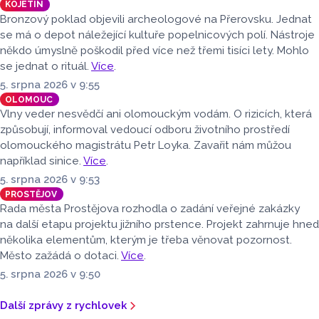
KOJETÍN
Bronzový poklad objevili archeologové na Přerovsku. Jednat
se má o depot náležející kultuře popelnicových polí. Nástroje
někdo úmyslně poškodil před více než třemi tisíci lety. Mohlo
se jednat o rituál.
Více
.
5. srpna 2026 v 9:55
OLOMOUC
Vlny veder nesvědčí ani olomouckým vodám. O rizicích, která
způsobují, informoval vedoucí odboru životního prostředí
olomouckého magistrátu Petr Loyka. Zavařit nám můžou
například sinice.
Více
.
5. srpna 2026 v 9:53
PROSTĚJOV
Rada města Prostějova rozhodla o zadání veřejné zakázky
na další etapu projektu jižního prstence. Projekt zahrnuje hned
několika elementům, kterým je třeba věnovat pozornost.
Město zažádá o dotaci.
Více
.
5. srpna 2026 v 9:50
Další zprávy z rychlovek