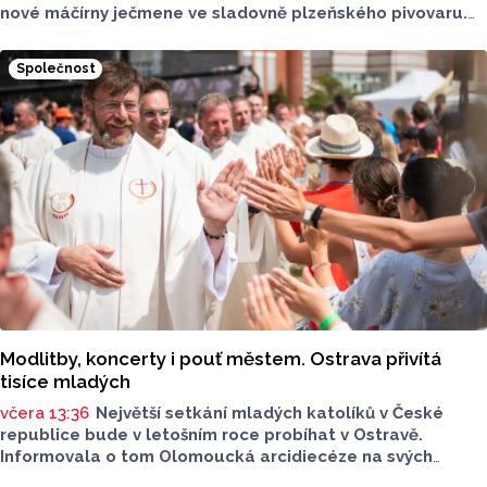
nové máčírny ječmene ve sladovně plzeňského pivovaru.
Materiál vyrobila a převezla olomoucká firma PROJECT
MALT, která dokázala v úterý 4. srpna úspěšně převézt
Společnost
z Olomouce v pořadí již čtvrtá masivní vlna přepravy
nadměrných nákladů s
nerezovými náduvníky.
Modlitby, koncerty i pouť městem. Ostrava přivítá
tisíce mladých
včera 13:36
Největší setkání mladých katolíků v České
republice bude v letošním roce probíhat v Ostravě.
Informovala o tom Olomoucká arcidiecéze na svých
webových stránkách. Celostátní setkání mládeže