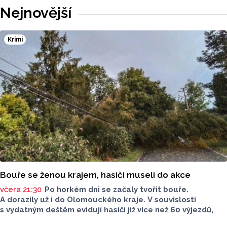
Nejnovější
Krimi
Bouře se ženou krajem, hasiči museli do akce
včera 21:30
Po horkém dni se začaly tvořit bouře.
A dorazily už i do Olomouckého kraje. V souvislosti
s vydatným deštěm evidují hasiči již více než 60 výjezdů,
nejvíce na Šumpersku. Hasičský záchranný sbor (HZS)