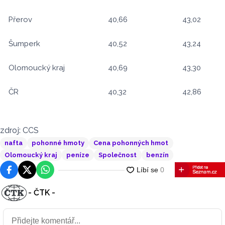
Přerov
40,66
43,02
Šumperk
40,52
43,24
Olomoucký kraj
40,69
43,30
ČR
40,32
42,86
zdroj: CCS
nafta
pohonné hmoty
Cena pohonných hmot
Olomoucký kraj
peníze
Společnost
benzín
Facebook
Platforma X
WhatsApp
- ČTK -