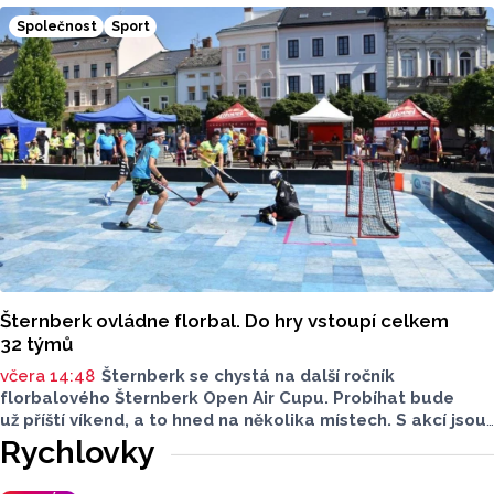
se uskuteční od úterý 11. srpna až do neděle 16. srpna.
Společnost
Sport
Očekává se přes 3 tisíce návštěvníků.
Šternberk ovládne florbal. Do hry vstoupí celkem
32 týmů
včera 14:48
Šternberk se chystá na další ročník
florbalového Šternberk Open Air Cupu. Probíhat bude
už příští víkend, a to hned na několika místech. S akcí jsou
spojené také dopravní uzavírky. Najdete mezi týmy svého
Rychlovky
favorita?