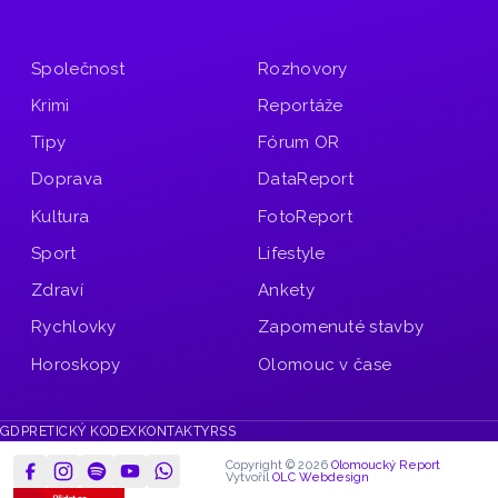
Společnost
Rozhovory
Krimi
Reportáže
Tipy
Fórum OR
Doprava
DataReport
Kultura
FotoReport
Sport
Lifestyle
Zdraví
Ankety
Rychlovky
Zapomenuté stavby
Horoskopy
Olomouc v čase
GDPR
ETICKÝ KODEX
KONTAKTY
RSS
Copyright © 2026
Olomoucký Report
Vytvořil
OLC Webdesign