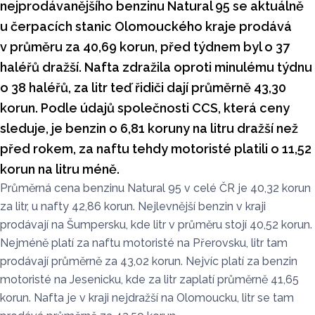
nejprodávanějšího benzinu Natural 95 se aktuálně
u čerpacích stanic Olomouckého kraje prodává
v průměru za 40,69 korun, před týdnem byl o 37
haléřů dražší. Nafta zdražila oproti minulému týdnu
o 38 haléřů, za litr teď řidiči dají průměrně 43,30
korun. Podle údajů společnosti CCS, která ceny
sleduje, je benzin o 6,81 koruny na litru dražší než
před rokem, za naftu tehdy motoristé platili o 11,52
korun na litru méně.
Průměrná cena benzinu Natural 95 v celé ČR je 40,32 korun
za litr, u nafty 42,86 korun. Nejlevnější benzin v kraji
prodávají na Šumpersku, kde litr v průměru stojí 40,52 korun.
Nejméně platí za naftu motoristé na Přerovsku, litr tam
prodávají průměrně za 43,02 korun. Nejvíc platí za benzin
motoristé na Jesenicku, kde za litr zaplatí průměrně 41,65
korun. Nafta je v kraji nejdražší na Olomoucku, litr se tam