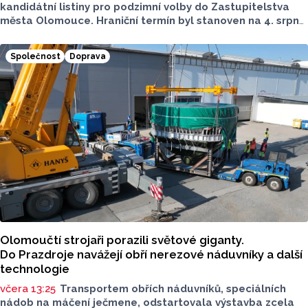
kandidátní listiny pro podzimní volby do Zastupitelstva
města Olomouce. Hraniční termín byl stanoven na 4. srpna
do 16 hodin. Do této lhůty bylo podáno celkem
12 kandidátních listin.
Společnost
Doprava
Olomoučtí strojaři porazili světové giganty.
Do Prazdroje navážejí obří nerezové náduvníky a další
technologie
včera 13:25
Transportem obřích náduvníků, speciálních
nádob na máčení ječmene, odstartovala výstavba zcela