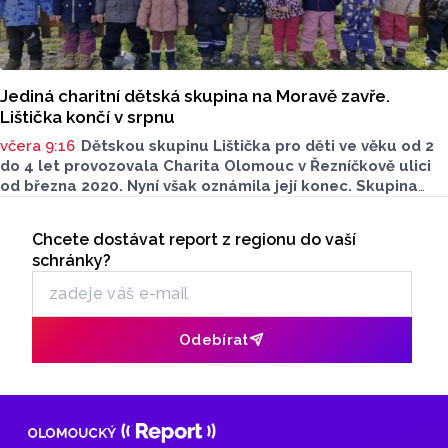
Jediná charitní dětská skupina na Moravě zavře.
Lištička končí v srpnu
včera 9:16
Dětskou skupinu Lištička pro děti ve věku od 2
do 4 let provozovala Charita Olomouc v Řezníčkově ulici
od března 2020. Nyní však oznámila její konec. Skupina
by měla fungovat ještě do konce letošního srpna. Poslední
Seriály
týdny provozu nabídnou příležitost pro malé ohlédnutí
Chcete dostávat report z regionu do vaší
Odběr newsletteru
za šesti dynamickými lety.
schránky?
Odebírat