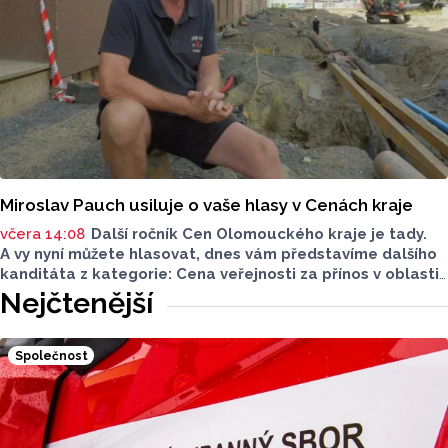
po mrtvici nebo sesunutím z postele. Oba vinu popřeli.
Miroslav Pauch usiluje o vaše hlasy v Cenách kraje
včera 14:08
Další ročník Cen Olomouckého kraje je tady.
A vy nyní můžete hlasovat, dnes vám představíme dalšího
kanditáta z kategorie: Cena veřejnosti za přínos v oblasti
životního prostředí. Toto je Miroslav Pauch, nominován
Nejčtenější
v kategorii: Dlouhodobý přínos v oblasti životního
prostředí.
Společnost