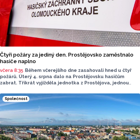
Čtyři požáry za jediný den. Prostějovsko zaměstnalo
hasiče naplno
včera 8:35
Během včerejšího dne zasahovali hned u čtyř
požárů. Úterý 4. srpna dalo na Prostějovsku hasičům
zabrat. Třikrát vyjížděla jednotka z Prostějova, jednou
z Konice. Nápomocní byli i dobrovolní hasiči. Všechny
události se naštěstí obešly bez zranění osob.
Společnost