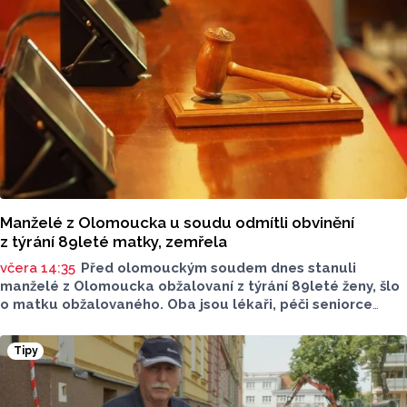
Spartu Praha.
Manželé z Olomoucka u soudu odmítli obvinění
z týrání 89leté matky, zemřela
včera 14:35
Před olomouckým soudem dnes stanuli
manželé z Olomoucka obžalovaní z týrání 89leté ženy, šlo
o matku obžalovaného. Oba jsou lékaři, péči seniorce
na konci života poskytovali v jejím domě nacházejícím
se na společné parcele. Žena zemřela na otok mozku
Tipy
způsobený proleženinami čtvrtého stupně. Po smrti znalci
zjistili, že měla zlomená žebra, obratle i nos. Lékaři
se bránili tím, že zlomeniny mohly vzniknout při resuscitaci