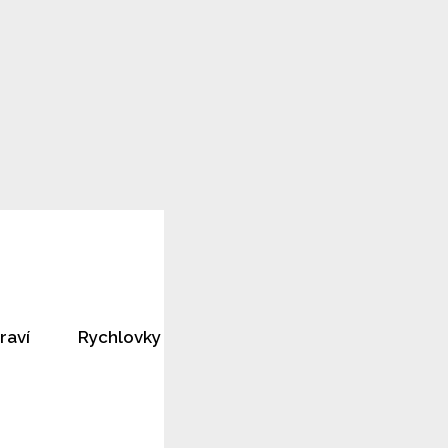
raví
Rychlovky
Horoskopy
Rozhovory