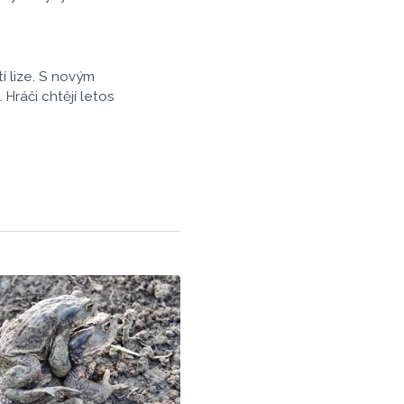
í lize. S novým
ráči chtějí letos