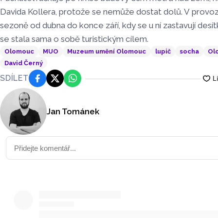
Davida Kollera, protože se nemůže dostat dolů. V provozu
sezoně od dubna do konce září, kdy se u ní zastavují desítk
se stala sama o sobě turistickým cílem.
Olomouc
MUO
Muzeum umění Olomouc
lupič
socha
Ol
David Černý
SDÍLET
Facebook
Platforma X
WhatsApp
Jan Tománek