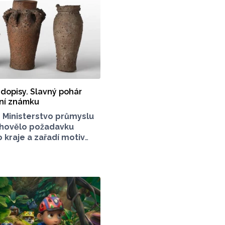
 dopisy. Slavný pohár
tní známku
6
Ministerstvo průmyslu
hovělo požadavku
kraje a zařadí motiv
oháru na poštovní
tní loštická keramika
hlas po celém světě,
d konce 14. zhruba
. století.