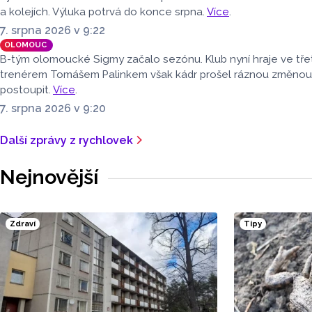
a kolejích. Výluka potrvá do konce srpna.
Více
.
7. srpna 2026 v 9:22
OLOMOUC
B-tým olomoucké Sigmy začalo sezónu. Klub nyní hraje ve třet
trenérem Tomášem Palinkem však kádr prošel ráznou změnou. H
postoupit.
Více
.
7. srpna 2026 v 9:20
Další zprávy z rychlovek
Nejnovější
Zdraví
Tipy