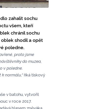
lo zahalit sochu
ctu všem, kteří
lek chránil sochu
 oblek shodil a opět
vé poledne.
avřené, proto jsme
 návštěvníky do muzea,
to v poledne.
t k normálu,“
říká tiskový
še v batohu, vytvořil
ouc v roce 2017.
nadává hlasem zpěváka