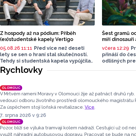
Z hospody až na pódium: Příběh
Šest gramů od
(ex)studentské kapely Vertigo
míří dinosauři
05.08.26 11:11
Před více než deseti
včera 12:29
Pr
lety se sen o hraní stal skutečností.
přináší do čes
Tehdy si studentská kapela vypůjčila
odlišných pre
jméno oblíbeného olomouckého
těšit na novo
Rychlovky
podniku a rozpálila reproduktory.
gramů, rodin
Po studiích se však jejich cesty
Tlapková patr
na dlouhou dobu rozešly. Minulý rok
i horor Zmrzli
OLOMOUC
ale britpopová kapela Vertigo
pouze dospěl
V Mrtvém rameni Moravy v Olomouci žije až patnáct druhů ryb.
nabrala druhý dech. Tentokrát už v
novinky předs
vedoucí odboru životního prostředí olomouckého magistrátu 
pozměněné sestavě.
v rozhovoru 
Za úspěchem stojí loňská revitalizace.
Více
.
Haná.
7. srpna 2026 v 9:26
OLOMOUC
Pozor, blíží se výluka tramvají kolem nádraží. Cestující už od 
využít náhradní autobusovou dopravu. Pracovat se bude na 