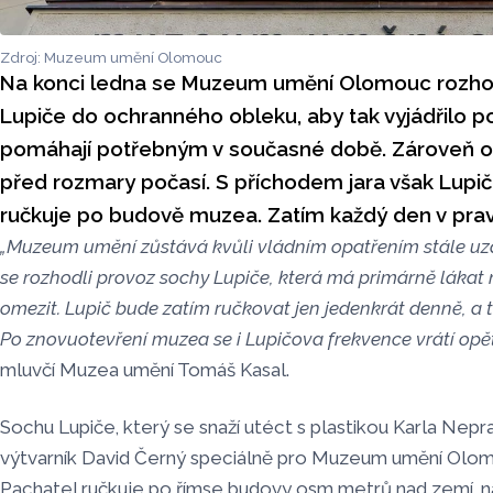
Zdroj: Muzeum umění Olomouc
Na konci ledna se Muzeum umění Olomouc rozhod
Lupiče do ochranného obleku, aby tak vyjádřilo po
pomáhají potřebným v současné době. Zároveň ob
před rozmary počasí. S příchodem jara však Lupič
ručkuje po budově muzea. Zatím každý den v pra
„Muzeum umění zůstává kvůli vládním opatřením stále uz
se rozhodli provoz sochy Lupiče, která má primárně lákat
omezit. Lupič bude zatím ručkovat jen jedenkrát denně, a 
Po znovuotevření muzea se i Lupičova frekvence vrátí opě
mluvčí Muzea umění Tomáš Kasal.
Sochu Lupiče, který se snaží utéct s plastikou Karla Nepra
výtvarník David Černý speciálně pro Muzeum umění Olom
Pachatel ručkuje po římse budovy osm metrů nad zemí, 