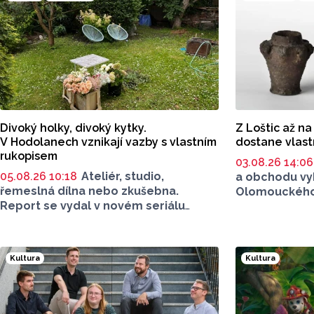
Divoký holky, divoký kytky.
Z Loštic až na
V Hodolanech vznikají vazby s vlastním
dostane vlas
rukopisem
03.08.26 14:0
05.08.26 10:18
Ateliér, studio,
a obchodu vy
řemeslná dílna nebo zkušebna.
Olomouckého 
Report se vydal v novém seriálu
Loštického p
Za dveřmi umělce tam, kde vzniká
známky. Uniká
umění. Tuhle dílnu ale najdete venku.
si získala vě
Na jedné zahradě v Hodolanech
vyráběla se o
Kultura
Kultura
vznikají květinové vazby floristek
do poloviny 16
se značkou Divok
ý
.