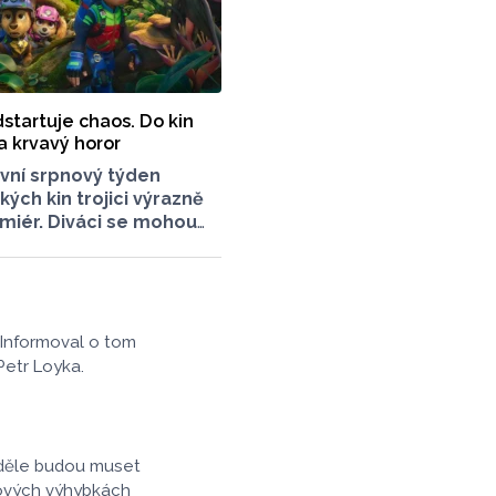
startuje chaos. Do kin
 a krvavý horor
vní srpnový týden
kých kin trojici výrazně
miér. Diváci se mohou
u českou komedii Šest
ný animovaný film
ola: Dinosauří film
nář, který je určen
ým divákům. Filmové
 Informoval o tom
tavil Radek Kreuziger
Petr Loyka.
Lukáše Kobzy pro Radio
neděle budou muset
nových výhybkách