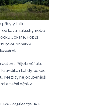
řibyly i cíle
Jeden z výhledů, za
rou kávu, zákusky, nebo
kterými se na Lysou
bočku Cokafe. Poblíž
horu vydávají
 Chuťové pohárky
turisté, zdroj:
ivovárek.
Olomoucký Report
o autem. Přijet můžete
Tu uvidíte i tehdy, pokud
. Mezi ty nejoblíbenější
ětmi a začátečníky
ji zvolíte jako výchozí