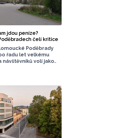
kam jdou peníze?
Poděbradech čelí kritice
lomoucké Poděbrady
 po řadu let velkému
 návštěvníků volí jako
sto jízdu autem. Právě
 Poděbradech je mnoho
které mezi veřejností
konci června vznikla
 stránka s názvem
z závor a nelegálního
která upozorňuje
í situaci s parkováním
 olomouckého letoviska.
 stojí zastupitel města
 jeho přání nebudeme