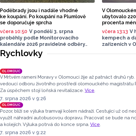
uvádět jeho i
Poděbrady jsou i nadále vhodné
V Olomouckém k
ke koupání. Po koupání na Plumlově
ubytovalo 220 
se doporučuje sprcha
procenta mé
včera 10:50
V pondělí 3. srpna
včera 13:13
V 
proběhly podle Monitorovacího
kempech a d
kalendáře 2026 pravidelné odběry
zařízeních v 
vzorků vody na dvou tradičně
letošním druh
Rychlovky
sledovaných přírodních koupacích
220 430 hostů
lokalitách v Olomouckém kraji –
klesl o 1,2 pr
ve Vodní nádrži Plumlov (VN Plumlov)
však přibylo 
OLOMOUC
a v Koupací oblasti Poděbrady (KO
kterých bylo 
V Mrtvém rameni Moravy v Olomouci žije až patnáct druhů ryb.
Poděbrady). Monitoring byl proveden
procenta víc
vedoucí odboru životního prostředí olomouckého magistrátu 
Krajskou hygienickou stanicí
hostů v regio
Za úspěchem stojí loňská revitalizace.
Více
.
Olomouckého kraje (KHS)
období navštív
7. srpna 2026 v 9:26
ve spolupráci se Zdravotním ústavem
bylo meziroč
OLOMOUC
se sídlem v Ostravě, Centrem
Celkový počet
Pozor, blíží se výluka tramvají kolem nádraží. Cestující už od 
hygienických laboratoří v Olomouci.
klesl o 4,7 p
využít náhradní autobusovou dopravu. Pracovat se bude na 
dnes zveřejni
a kolejích. Výluka potrvá do konce srpna.
Více
.
(ČSÚ).
7. srpna 2026 v 9:22