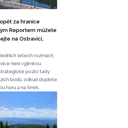
 opět za hranice
ckým Reportem můžete
ítejte na Ostravici,
ledních letech rozmach,
vice není výjimkou.
strategické pozici tady
ozích bodů, odkud dojdete
ou horu a na Smrk.