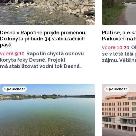
Desná v Rapotíně projde proměnou.
Platí se, ale 
Do koryta přibude 34 stabilizačních
Parkování na 
pásů
včera 10:20
O
včera 9:10
Rapotín chystá obnovu
se v létě těší
koryta řeky Desné. Projekt
zájmu. Většina
má stabilizovat vodní tok Desná
dopravu na mí
i obnovit jeho průtočné kapacity.
parkování na
Opravovat se budou pouze vybrané
let tématem, 
úseky koryta. Samotná stavba bude
rezonuje. Na 
Společnost
Společnost
rozdělená do šesti samostatných
na Facebooku
stavebních projektů.
Poděbrady be
parkovného, 
na nevyhovujc
u oblíbeného
Za iniciativou
Olomouce, na