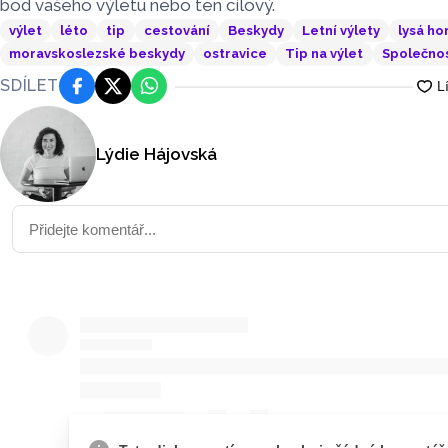
bod vašeho výletu nebo ten cílový.
výlet
léto
tip
cestování
Beskydy
Letní výlety
lysá ho
moravskoslezské beskydy
ostravice
Tip na výlet
Společno
SDÍLET
Facebook
Platforma X
WhatsApp
Lýdie Hájovská