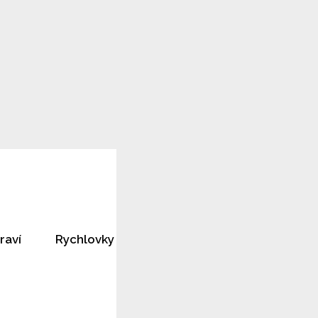
raví
Rychlovky
Horoskopy
Rozhovory