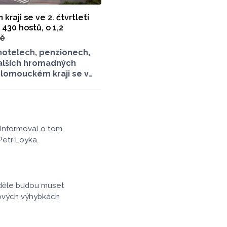
dentitu.
raji se ve 2. čtvrtletí
430 hostů, o 1,2
ně
hotelech, penzionech,
alších hromadných
Olomouckém kraji se v
ém čtvrtletí ubytovalo
. Jejich počet meziročně
ocenta. Podle statistik
ubytovaných cizinců,
45 548, meziročně o 9,1
 Informoval o tom
e. Naopak domácích
Petr Loyka.
nu ubylo, kraj v tomto
ilo 174 882 turistů, což
ně o 3,6 procenta méně.
 přenocování v kraji
neděle budou muset
rocenta. Údaje
nových výhybkách
l Český statistický úřad