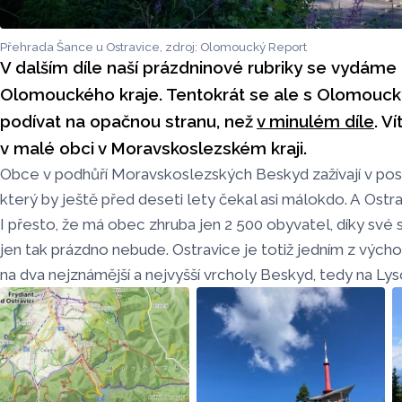
Přehrada Šance u Ostravice, zdroj: Olomoucký Report
V dalším díle naší prázdninové rubriky se vydáme
Olomouckého kraje. Tentokrát se ale s Olomou
podívat na opačnou stranu, než
v minulém díle
. V
v malé obci v Moravskoslezském kraji.
Obce v podhůří Moravskoslezských Beskyd zažívají v pos
který by ještě před deseti lety čekal asi málokdo. A Ostra
I přesto, že má obec zhruba jen 2 500 obyvatel, díky své 
jen tak prázdno nebude. Ostravice je totiž jedním z vých
na dva nejznámější a nejvyšší vrcholy Beskyd, tedy na Lys