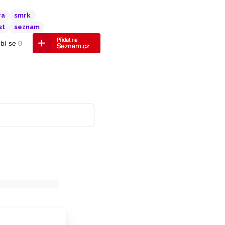
ra
smrk
st
seznam