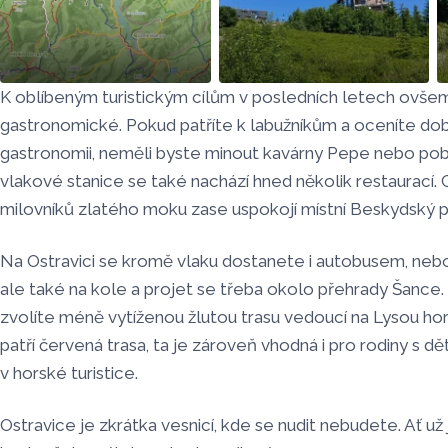
K oblíbeným turistickým cílům v posledních letech ovšem p
zdroj: Mapy.cz
Dominantou Lysé
gastronomické. Pokud patříte k labužníkům a oceníte dob
hory je vysílač,
gastronomii, neměli byste minout kavárny Pepe nebo po
zdroj: Olomoucký
vlakové stanice se také nachází hned několik restaurací.
Report
milovníků zlatého moku zase uspokojí místní Beskydský p
Na Ostravici se kromě vlaku dostanete i autobusem, neb
ale také na kole a projet se třeba okolo přehrady Šance. 
zvolíte méně vytíženou žlutou trasu vedoucí na Lysou horu
patří červená trasa, ta je zároveň vhodná i pro rodiny s d
v horské turistice.
Ostravice je zkrátka vesnicí, kde se nudit nebudete. Ať už 