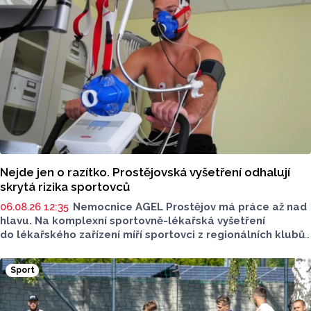
sdělila ČTK mluvčí radnice Lenka Chalupová.
Nejde jen o razítko. Prostějovská vyšetření odhalují
skrytá rizika sportovců
06.08.26 12:35
Nemocnice AGEL Prostějov má práce až nad
hlavu. Na komplexní sportovně-lékařská vyšetření
do lékařského zařízení míří sportovci z regionálních klubů,
mládežnických kategorií i aktivní veřejnost. Informovala
o tom tisková mluvčí nemocnice Radka Miloševská.
Sport
V Prostějově vyšetřují i sportovce z Moravskoslezského,
Zlínského nebo Jihomoravského kraje.