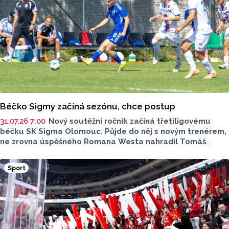
Béčko Sigmy začíná sezónu, chce postup
31.07.26 7:00
Nový soutěžní ročník začíná třetiligovému
béčku SK Sigma Olomouc. Půjde do něj s novým trenérem,
ne zrovna úspěšného Romana Westa nahradil Tomáš
Palinek. Kádr prošel ráznou změnou, která znamená ústup
od obvyklé klubové strategie. Tolik zkušených hráčů jako
Sport
nyní v béčku Sigma snad nikdy neměla.