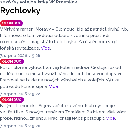
2026/27 volejbalistky VK Prostějov.
Rychlovky
OLOMOUC
V Mrtvém rameni Moravy v Olomouci žije až patnáct druhů ryb.
Informoval o tom vedoucí odboru životního prostředí
olomouckého magistrátu Petr Loyka. Za úspěchem stojí
loňská revitalizace.
Více
.
7. srpna 2026 v 9:26
OLOMOUC
Pozor, blíží se výluka tramvají kolem nádraží. Cestující už od
neděle budou muset využít náhradní autobusovou dopravu.
Pracovat se bude na nových výhybkách a kolejích. Výluka
potrvá do konce srpna.
Více
.
7. srpna 2026 v 9:22
OLOMOUC
B-tým olomoucké Sigmy začalo sezónu. Klub nyní hraje
ve třetí lize. S novým trenérem Tomášem Palinkem však kádr
prošel ráznou změnou. Hráči chtějí letos postoupit.
Více
.
7. srpna 2026 v 9:20