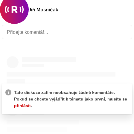
Jiří Masničák