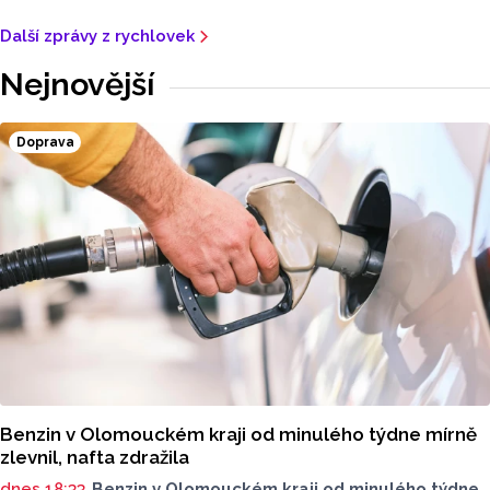
Další zprávy z rychlovek
Nejnovější
Doprava
Benzin v Olomouckém kraji od minulého týdne mírně
zlevnil, nafta zdražila
dnes 18:33
Benzin v Olomouckém kraji od minulého týdne