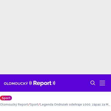
Sport
Olomoucký Report
Sport
Legenda Ondrušek odehraje 1000. zápas za Mo
ru. Jak těžké je toho dosáhnout?