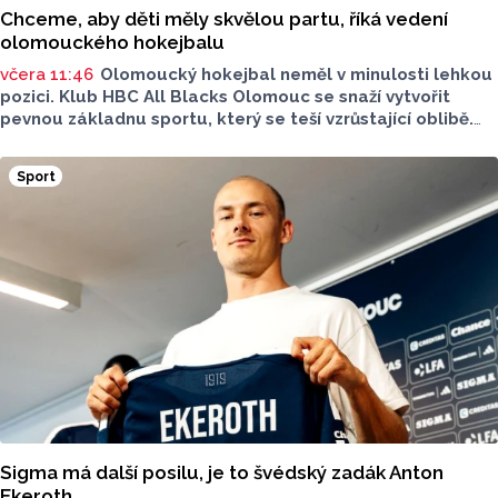
Chceme, aby děti měly skvělou partu, říká vedení
olomouckého hokejbalu
včera 11:46
Olomoucký hokejbal neměl v minulosti lehkou
pozici. Klub HBC All Blacks Olomouc se snaží vytvořit
pevnou základnu sportu, který se teší vzrůstající oblibě.
Desítky mladých hokejbalistů, reprezentantka i ambice
vybudovat vlastní zázemí - to je olomoucký hokejbal.
Sport
O tom, jak vznikal klub od nuly, proč je důležitější kolektiv
než výsledky a co podle nich dnes děti skutečně motivuje
ke sportu, promluvili v rozhovoru pro Report předseda
klubu a trenér mládeže Petr Hanák a trenér přípravky
Tomáš Martinek.
Sigma má další posilu, je to švédský zadák Anton
Ekeroth