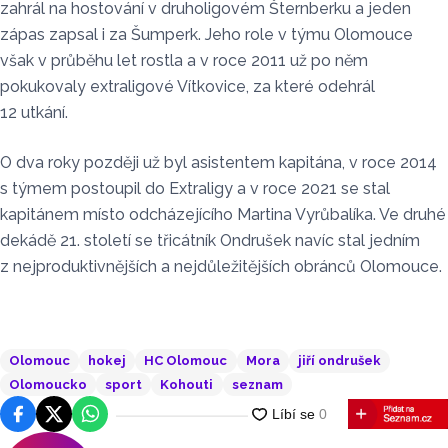
zahrál na hostování v druholigovém Šternberku a jeden
zápas zapsal i za Šumperk. Jeho role v týmu Olomouce
však v průběhu let rostla a v roce 2011 už po něm
pokukovaly extraligové Vítkovice, za které odehrál
12 utkání.
O dva roky později už byl asistentem kapitána, v roce 2014
s týmem postoupil do Extraligy a v roce 2021 se stal
kapitánem místo odcházejícího Martina Vyrůbalíka. Ve druhé
dekádě 21. století se třicátník Ondrušek navíc stal jedním
z nejproduktivnějších a nejdůležitějších obránců Olomouce.
Olomouc
hokej
HC Olomouc
Mora
jiří ondrušek
Olomoucko
sport
Kohouti
seznam
Facebook
Platforma X
WhatsApp