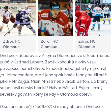
Zdroj: HC
Zdroj: HC
Zdroj: HC
Olomouc
Olomouc
Olomouc
Ondrušek debutoval v A-týmu Olomouce ve středu 1. února
2006 v Ústí nad Labem. Zadák kohoutí juniorky však
po zápase neměl důvod k radosti, neboť jeho tým prohrál
7:0. Mimochodem, mezi jeho spoluhráče tehdy patřili hráči
jako Petr Žajgla, Milan Ministr nebo Jakub Bartoň. Do brány
se postavil norský brankář Halvor Hårstad-Evjen. Jediný
severský gólman, který se kdy v Olomouci objevil.
O sezónu později (2006/07) si mladý obránce Ondrušek