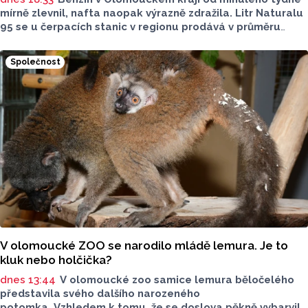
mírně zlevnil, nafta naopak výrazně zdražila. Litr Naturalu
95 se u čerpacích stanic v regionu prodává v průměru
za 42,27 koruny, před týdnem byl o deset haléřů dražší.
O 84 haléřů zdražila nafta, za litr teď řidiči dají průměrně
Společnost
44,84 koruny. Podle údajů společnosti CCS, která ceny
sleduje, je benzin v současnosti o 7,73 koruny dražší než
před rokem, za naftu tehdy motoristé platili o 11,31
koruny méně.
V olomoucké ZOO se narodilo mládě lemura. Je to
kluk nebo holčička?
dnes 13:44
V olomoucké zoo samice lemura běločelého
představila svého dalšího narozeného
potomka. Vzhledem k tomu, že se doslova pěkně vybarvil,