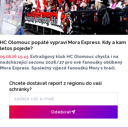
HC Olomouc popáté vypraví Mora Express. Kdy a kam
letos pojede?
05.08.26 15:45
Extraligový klub HC Olomouc chystá i na
nadcházející sezonu 2026/27 pro své fanoušky oblíbený
Mora Express. Společný výjezd fanoušků Mory s hráči
speciální vlakovou soupravou se uskuteční v sobotu 24.
Seriály
října. Stejně jako roky předtím, tak i letos bude cílovou
Chcete dostávat report z regionu do vaší
Odběr newsletteru
destinací pražská Libeň, kde kohouti vyzvou v O2 aréně
schránky?
Spartu Praha.
Odebírat