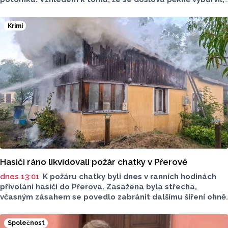
je téměř jisté, že se jedná o samce. Samice totiž bývají
hnědé, případně hnědošedé, zato samci se pyšní bílým
Krimi
zbarvením hlavy.
Hasiči ráno likvidovali požár chatky v Přerově
dnes 13:01
K požáru chatky byli dnes v ranních hodinách
přivoláni hasiči do Přerova. Zasažena byla střecha,
včasným zásahem se povedlo zabránit dalšímu šíření ohně.
Společnost