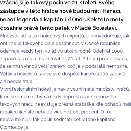
vzácnější je takový počin ve 21. století. Svého
zástupce v této hrstce nově budou mít i Hanáci,
neboť legenda a kapitán Jiří Ondrušek této mety
dosáhne právě tento pátek v Mladé Boleslavi.
Množství lidí, a to i hokejových expertů, si neuvědomuje, jak
obtížné je takového čísla dosáhnout. V České republice
odehraje každý tým 50 až 70 utkání ročně. Odehrát 1000
zápasů tak může hráči trvat až 20 let. A to za předpokladu,
že se mu vyhnou větší zranění, což je v podstatě nemožné.
Většina hokejistů tak ve své dospělé kariéře 1000 zápasů
ani neodehraje.
V profesionálním hokeji je navíc velmi malé množství hráčů,
kteří se v něm uchytí a nikdy nepřestoupí. O množství
takových hráčů neexistuje přesná statistika, dle odhadů naší
redakce jich ale nebude více než pět procent. O to
neuvěřitelnější tak počin sedmatřicetiletého kapitána
Olomouce je.