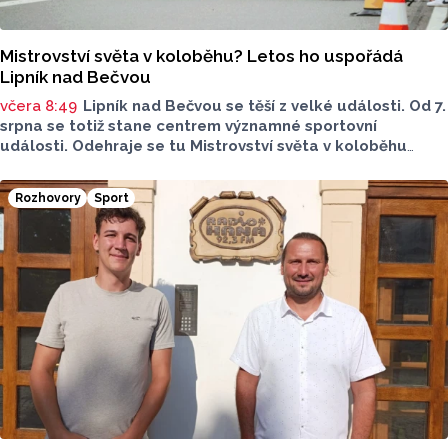
Mistrovství světa v koloběhu? Letos ho uspořádá
Lipník nad Bečvou
včera 8:49
Lipník nad Bečvou se těší z velké události. Od 7.
srpna se totiž stane centrem významné sportovní
události. Odehraje se tu Mistrovství světa v koloběhu
2026. Město přivítá závodníky z nejrůznějších států, své síly
budou poměřovat v atraktivních disciplínách.
Rozhovory
Sport
Reprezentovat budou i místní závodníci v čele
s úřadujícím mistrem světa Romanem Matyášem.