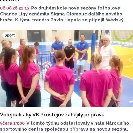
06.08.26 21:13
Po druhém kole nové sezóny fotbalové
Chance Ligy oznámila Sigma Olomouc dalšího nového
hráče. K týmu trenéra Pavla Hapala se připojil švédský
obránce Anton Ekeroth, který přichází na Hanou
z norského HamKamu. Sigma to uvedla na svém webu,
Sport
o tom, na jak dlouho podepsal nov hráč smlouvu
neinformovala.
Volejbalistky VK Prostějov zahájily přípravu
včera 13:00
V tomto týdnu odstartovaly v hale Národního
sportovního centra společnou přípravu na novou sezónu