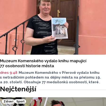
Muzeum Komenského vydalo knihu mapující
77 osobností historie města
dnes 9:48
Muzeum Komenského v Přerově vydalo knihu
s netradičním pohledem na dějiny města na přelomu 19.
a 20. století. Obsahuje 77 medailonků osobností, které
se na jeho rozvoji významně podílely. Jejich životní příběhy
Nejčtenější
jsou doplněny dobovými snímky. Podle autorky publikace
Šárky Krákorové Pajůrkové tomu předcházelo 13 let
pátrání po jejich osudech. Kniha vychází u příležitosti
Zdraví
Sport
letošního 770. výročí povýšení Přerova na královské město,