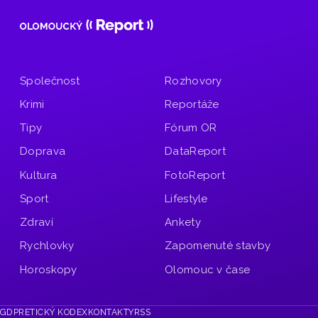
Společnost
Rozhovory
Krimi
Reportáže
Tipy
Fórum OR
Doprava
DataReport
Kultura
FotoReport
Sport
Lifestyle
Zdraví
Ankety
Rychlovky
Zapomenuté stavby
Horoskopy
Olomouc v čase
GDPR
ETICKÝ KODEX
KONTAKTY
RSS