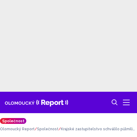
Společnost
Olomoucký Report
Společnost
Krajské zastupitelstvo schválilo půlmilio
novou dotaci na obnovu turistického znač