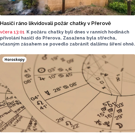
Hasiči ráno likvidovali požár chatky v Přerově
včera 13:01
K požáru chatky byli dnes v ranních hodinách
přivoláni hasiči do Přerova. Zasažena byla střecha,
včasným zásahem se povedlo zabránit dalšímu šíření ohně.
Horoskopy