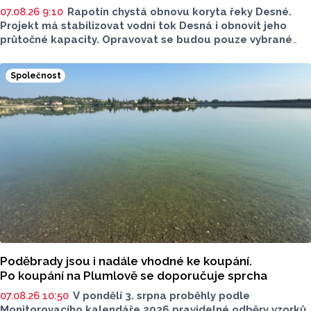
07.08.26 9:10
Rapotín chystá obnovu koryta řeky Desné.
Projekt má stabilizovat vodní tok Desná i obnovit jeho
průtočné kapacity. Opravovat se budou pouze vybrané
úseky koryta. Samotná stavba bude rozdělená do šesti
samostatných stavebních projektů.
Společnost
Poděbrady jsou i nadále vhodné ke koupání.
Po koupání na Plumlově se doporučuje sprcha
07.08.26 10:50
V pondělí 3. srpna proběhly podle
Monitorovacího kalendáře 2026 pravidelné odběry vzorků