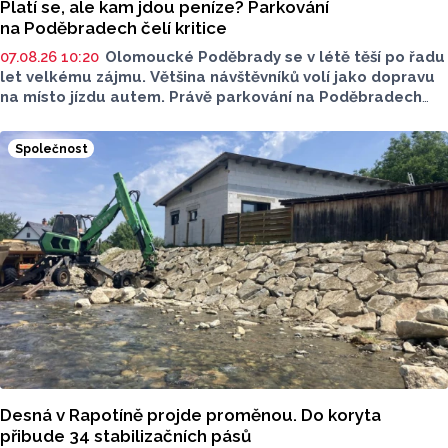
Platí se, ale kam jdou peníze? Parkování
na Poděbradech čelí kritice
07.08.26 10:20
Olomoucké Poděbrady se v létě těší po řadu
let velkému zájmu. Většina návštěvníků volí jako dopravu
na místo jízdu autem. Právě parkování na Poděbradech
je mnoho let tématem, které mezi veřejností rezonuje.
Na konci června vznikla na Facebooku stránka s názvem
Společnost
Poděbrady bez závor a nelegálního parkovného, která
upozorňuje na nevyhovujcí situaci s parkováním
u oblíbeného olomouckého letoviska. Za iniciativou stojí
zastupitel města Olomouce, na jeho přání nebudeme
uvádět jeho identitu.
Desná v Rapotíně projde proměnou. Do koryta
přibude 34 stabilizačních pásů