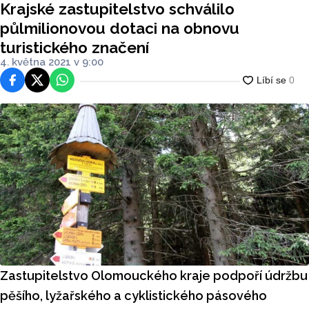
Krajské zastupitelstvo schválilo
ení
půlmilionovou dotaci na obnovu
turistického značení
4. května 2021 v 9:00
Facebook
Platforma X
WhatsApp
Zastupitelstvo Olomouckého kraje podpoří údržbu
pěšího, lyžařského a cyklistického pásového