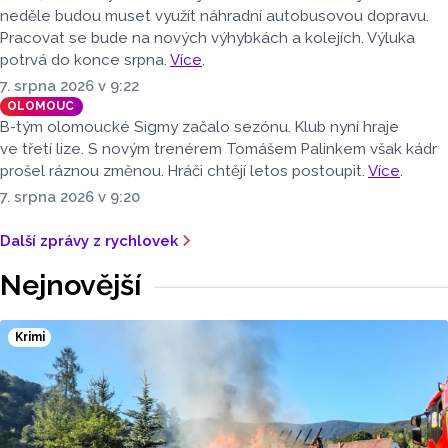
neděle budou muset využít náhradní autobusovou dopravu.
Pracovat se bude na nových výhybkách a kolejích. Výluka
potrvá do konce srpna.
Více
.
7. srpna 2026 v 9:22
OLOMOUC
B-tým olomoucké Sigmy začalo sezónu. Klub nyní hraje
ve třetí lize. S novým trenérem Tomášem Palinkem však kádr
prošel ráznou změnou. Hráči chtějí letos postoupit.
Více
.
7. srpna 2026 v 9:20
Další zprávy z rychlovek
Nejnovější
Krimi