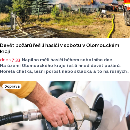
Devět požárů řešili hasiči v sobotu v Olomouckém
kraji
dnes 7:33
Napilno měli hasiči během sobotního dne.
Na území Olomouckého kraje řešili hned devět požárů.
Hořela chatka, lesní porost nebo skládka a to na různých
místech kraje.
Doprava