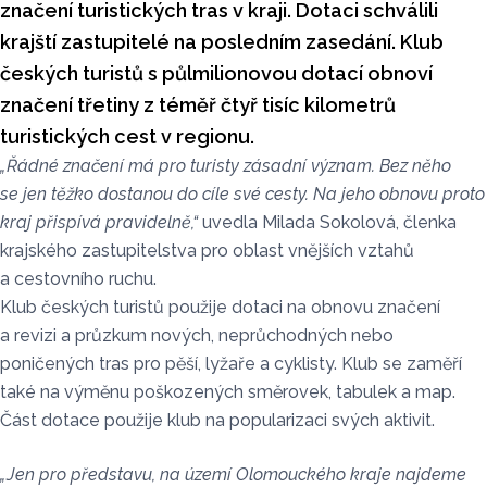
značení turistických tras v kraji. Dotaci schválili
krajští zastupitelé na posledním zasedání. Klub
českých turistů s půlmilionovou dotací obnoví
značení třetiny z téměř čtyř tisíc kilometrů
turistických cest v regionu.
„Řádné značení má pro turisty zásadní význam. Bez něho
se jen těžko dostanou do cíle své cesty. Na jeho obnovu proto
kraj přispívá pravidelně,“
uvedla Milada Sokolová, členka
krajského zastupitelstva pro oblast vnějších vztahů
a cestovního ruchu.
Klub českých turistů použije dotaci na obnovu značení
a revizi a průzkum nových, neprůchodných nebo
poničených tras pro pěší, lyžaře a cyklisty. Klub se zaměří
také na výměnu poškozených směrovek, tabulek a map.
Část dotace použije klub na popularizaci svých aktivit.
„Jen pro představu, na území Olomouckého kraje najdeme