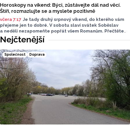
Horoskopy na víkend: Býci, zůstávejte dál nad věcí.
Štíři, rozmazlujte se a myslete pozitivně
včera 7:17
Je tady druhý srpnový víkend, do kterého vám
přejeme jen to dobré. V sobotu slaví svátek Soběslav
a neděli nezapomeňte popřát všem Romanům. Přečtěte
si svůj horoskop a mějte pěkný víkend.
Nejčtenější
Společnost
Doprava