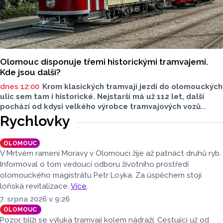
Olomouc disponuje třemi historickými tramvajemi.
Kde jsou další?
dnes 12:00
Krom klasických tramvají jezdí do olomouckých
ulic sem tam i historické. Nejstarší má už 112 let, další
pochází od kdysi velkého výrobce tramvajových vozů.
Třetím je vlečný vůz. Další, které kdysi jezdily v krajském
Rychlovky
městě, jsou na jiných místech, třeba v brněnském
depozitáři.
OLOMOUC
V Mrtvém rameni Moravy v Olomouci žije až patnáct druhů ryb.
Informoval o tom vedoucí odboru životního prostředí
olomouckého magistrátu Petr Loyka. Za úspěchem stojí
loňská revitalizace.
Více
.
7. srpna 2026 v 9:26
OLOMOUC
Pozor, blíží se výluka tramvají kolem nádraží. Cestující už od