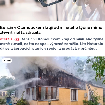
Benzin v Olomouckém kraji od minulého týdne mírně
zlevnil, nafta zdražila
včera 18:33
Benzin v Olomouckém kraji od minulého týdne
mírně zlevnil, nafta naopak výrazně zdražila. Litr Naturalu
95 se u čerpacích stanic v regionu prodává v průměru
za 42,27 koruny, před týdnem byl o deset haléřů dražší.
O 84 haléřů zdražila nafta, za litr teď řidiči dají průměrně
Krimi
44,84 koruny. Podle údajů společnosti CCS, která ceny
sleduje, je benzin v současnosti o 7,73 koruny dražší než
před rokem, za naftu tehdy motoristé platili o 11,31
koruny méně.