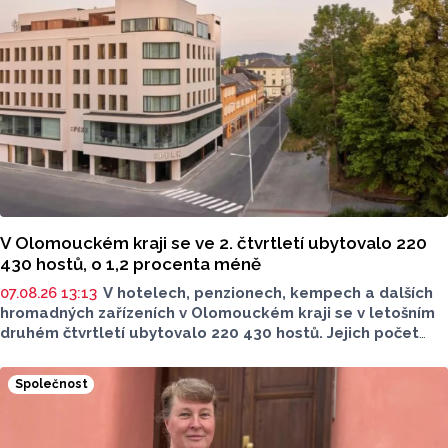
V Olomouckém kraji se ve 2. čtvrtletí ubytovalo 220
430 hostů, o 1,2 procenta méně
07.08.26 13:13
V hotelech, penzionech, kempech a dalších
hromadných zařízeních v Olomouckém kraji se v letošním
druhém čtvrtletí ubytovalo 220 430 hostů. Jejich počet
meziročně klesl o 1,2 procenta. Podle statistik však
přibylo ubytovaných cizinců, kterých bylo 45 548,
Společnost
meziročně o 9,1 procenta více. Naopak domácích hostů
v regionu ubylo, kraj v tomto období navštívilo 174 882
turistů, což bylo meziročně o 3,6 procenta méně. Celkový