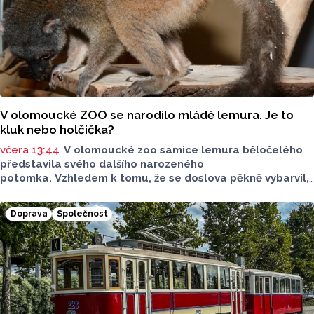
V olomoucké ZOO se narodilo mládě lemura. Je to
kluk nebo holčička?
včera 13:44
V olomoucké zoo samice lemura běločelého
představila svého dalšího narozeného
potomka. Vzhledem k tomu, že se doslova pěkně vybarvil,
je téměř jisté, že se jedná o samce. Samice totiž bývají
hnědé, případně hnědošedé, zato samci se pyšní bílým
Doprava
Společnost
zbarvením hlavy.