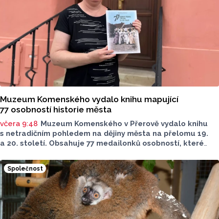
počet přenocování v kraji klesl o 4,7 procenta. Údaje
dnes zveřejnil Český statistický úřad (ČSÚ).
Muzeum Komenského vydalo knihu mapující
77 osobností historie města
včera 9:48
Muzeum Komenského v Přerově vydalo knihu
s netradičním pohledem na dějiny města na přelomu 19.
a 20. století. Obsahuje 77 medailonků osobností, které
se na jeho rozvoji významně podílely. Jejich životní příběhy
jsou doplněny dobovými snímky. Podle autorky publikace
Společnost
Šárky Krákorové Pajůrkové tomu předcházelo 13 let
pátrání po jejich osudech. Kniha vychází u příležitosti
letošního 770. výročí povýšení Přerova na královské město,
sdělila ČTK mluvčí radnice Lenka Chalupová.