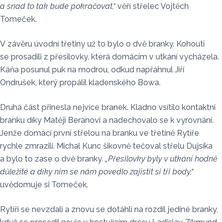
a snad to tak bude pokračovat,“
věří střelec Vojtěch
Tomeček.
V závěru úvodní třetiny už to bylo o dvě branky. Kohouti
se prosadili z přesilovky, která domácím v utkání vycházela.
Káňa posunul puk na modrou, odkud napřáhnul Jiří
Ondrušek, který propálil kladenského Bowa.
Druhá část přinesla nejvíce branek. Kladno vsítilo kontaktní
branku díky Matěji Beranovi a nadechovalo se k vyrovnání.
Jenže domácí první střelou na branku ve třetině Rytíře
rychle zmrazili. Michal Kunc šikovně tečoval střelu Dujsíka
a bylo to zase o dvě branky.
„Přesilovky byly v utkání hodně
důležité a díky nim se nám povedlo zajistit si tři body,“
uvědomuje si Tomeček.
Rytíři se nevzdali a znovu se dotáhli na rozdíl jediné branky,