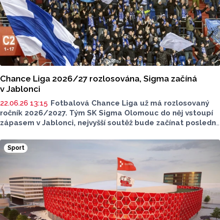
Chance Liga 2026/27 rozlosována, Sigma začíná
v Jablonci
22.06.26 13:15
Fotbalová Chance Liga už má rozlosovaný
ročník 2026/2027. Tým SK Sigma Olomouc do něj vstoupí
zápasem v Jablonci, nejvyšší soutěž bude začínat poslední
červencový víkend. Poprvé doma budou hrát Hanáci ve 2.
kole proti Mladé Boleslavi.
Sport