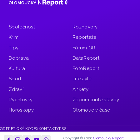
Společnost
Rozhovory
Krimi
Reportáže
Tipy
Fórum OR
Doprava
DataReport
Kultura
FotoReport
Sport
Lifestyle
Zdraví
Ankety
Rychlovky
Zapomenuté stavby
Horoskopy
Olomouc v čase
GDPR
ETICKÝ KODEX
KONTAKTY
RSS
Copyright © 2026
Olomoucký Report