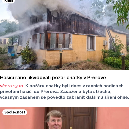
Krimi
zbarvením hlavy.
Hasiči ráno likvidovali požár chatky v Přerově
včera 13:01
K požáru chatky byli dnes v ranních hodinách
přivoláni hasiči do Přerova. Zasažena byla střecha,
včasným zásahem se povedlo zabránit dalšímu šíření ohně.
Společnost