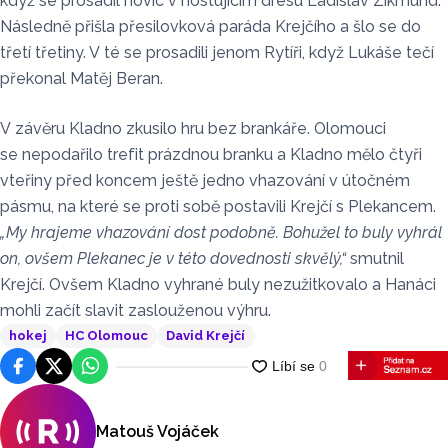
když se prosadil novic v hostujícím dresu Ladislav Zikmund.
Následně přišla přesilovková paráda Krejčího a šlo se do
třetí třetiny. V té se prosadili jenom Rytíři, když Lukáše tečí
překonal Matěj Beran.
V závěru Kladno zkusilo hru bez brankáře. Olomouci
se nepodařilo trefit prázdnou branku a Kladno mělo čtyři
vteřiny před koncem ještě jedno vhazování v útočném
pásmu, na které se proti sobě postavili Krejčí s Plekancem.
„My hrajeme vhazování dost podobně. Bohužel to buly vyhrál
on, ovšem Plekanec je v této dovednosti skvělý,“
smutnil
Krejčí. Ovšem Kladno vyhrané buly nezužitkovalo a Hanáci
mohli začít slavit zaslouženou výhru.
hokej
HC Olomouc
David Krejčí
Facebook
Platforma X
WhatsApp
Matouš Vojáček