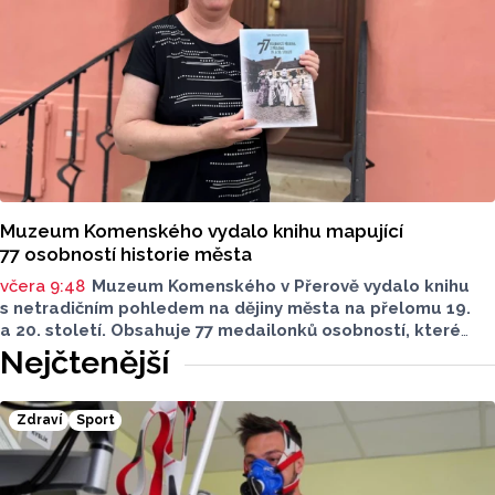
Muzeum Komenského vydalo knihu mapující
77 osobností historie města
včera 9:48
Muzeum Komenského v Přerově vydalo knihu
s netradičním pohledem na dějiny města na přelomu 19.
a 20. století. Obsahuje 77 medailonků osobností, které
se na jeho rozvoji významně podílely. Jejich životní příběhy
Nejčtenější
jsou doplněny dobovými snímky. Podle autorky publikace
Šárky Krákorové Pajůrkové tomu předcházelo 13 let
pátrání po jejich osudech. Kniha vychází u příležitosti
Zdraví
Sport
letošního 770. výročí povýšení Přerova na královské město,
sdělila ČTK mluvčí radnice Lenka Chalupová.