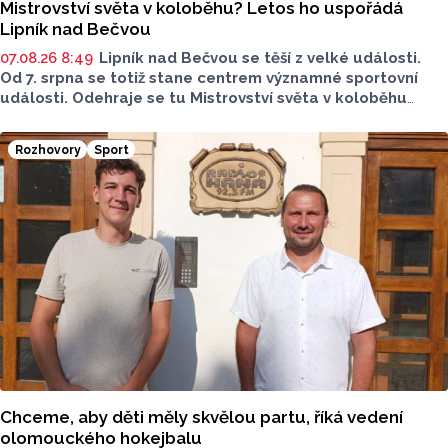
Mistrovství světa v koloběhu? Letos ho uspořádá
Lipník nad Bečvou
07.08.26 8:49
Lipník nad Bečvou se těší z velké události.
Od 7. srpna se totiž stane centrem významné sportovní
události. Odehraje se tu Mistrovství světa v koloběhu
2026. Město přivítá závodníky z nejrůznějších států, své síly
budou poměřovat v atraktivních disciplínách.
Rozhovory
Sport
Reprezentovat budou i místní závodníci v čele
s úřadujícím mistrem světa Romanem Matyášem.
Chceme, aby děti měly skvělou partu, říká vedení
olomouckého hokejbalu