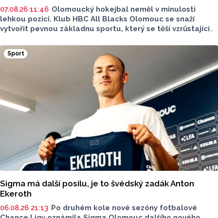
07.08.26 11:46
Olomoucký hokejbal neměl v minulosti
lehkou pozici. Klub HBC All Blacks Olomouc se snaží
vytvořit pevnou základnu sportu, který se těší vzrůstající
oblibě. Desítky mladých hokejbalistů, reprezentantka
i ambice vybudovat vlastní zázemí - to je olomoucký
Sport
hokejbal. O tom, jak vznikal klub od nuly, proč je důležitější
kolektiv než výsledky a co podle nich dnes děti skutečně
motivuje ke sportu, promluvili v rozhovoru pro Report
předseda klubu a trenér mládeže Petr Hanák a trenér
přípravky Tomáš Martinek.
Sigma má další posilu, je to švédský zadák Anton
Ekeroth
06.08.26 21:13
Po druhém kole nové sezóny fotbalové
Chance Ligy oznámila Sigma Olomouc dalšího nového