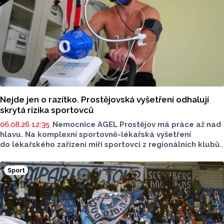
Nejde jen o razítko. Prostějovská vyšetření odhalují
skrytá rizika sportovců
06.08.26 12:35
Nemocnice AGEL Prostějov má práce až nad
hlavu. Na komplexní sportovně-lékařská vyšetření
do lékařského zařízení míří sportovci z regionálních klubů,
mládežnických kategorií i aktivní veřejnost. Informovala
o tom tisková mluvčí nemocnice Radka Miloševská.
Sport
V Prostějově vyšetřují i sportovce z Moravskoslezského,
Zlínského nebo Jihomoravského kraje.