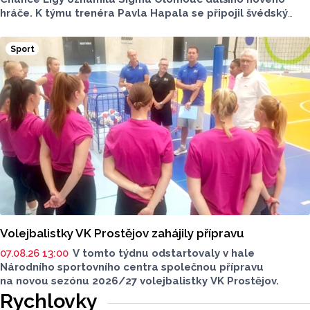
hráče. K týmu trenéra Pavla Hapala se připojil švédský
obránce Anton Ekeroth, který přichází na Hanou
z norského HamKamu. Sigma to uvedla na svém webu,
Sport
o tom, na jak dlouho podepsal nov hráč smlouvu
neinformovala.
Volejbalistky VK Prostějov zahájily přípravu
07.08.26 13:00
V tomto týdnu odstartovaly v hale
Národního sportovního centra společnou přípravu
na novou sezónu 2026/27 volejbalistky VK Prostějov.
Rychlovky