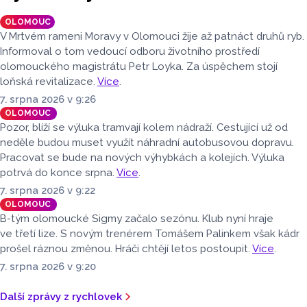
OLOMOUC
V Mrtvém rameni Moravy v Olomouci žije až patnáct druhů ryb.
Informoval o tom vedoucí odboru životního prostředí
olomouckého magistrátu Petr Loyka. Za úspěchem stojí
loňská revitalizace.
Více
.
7. srpna 2026 v 9:26
OLOMOUC
Pozor, blíží se výluka tramvají kolem nádraží. Cestující už od
neděle budou muset využít náhradní autobusovou dopravu.
Pracovat se bude na nových výhybkách a kolejích. Výluka
potrvá do konce srpna.
Více
.
7. srpna 2026 v 9:22
OLOMOUC
B-tým olomoucké Sigmy začalo sezónu. Klub nyní hraje
ve třetí lize. S novým trenérem Tomášem Palinkem však kádr
prošel ráznou změnou. Hráči chtějí letos postoupit.
Více
.
7. srpna 2026 v 9:20
Další zprávy z rychlovek