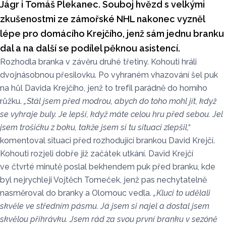
Jágr i Tomáš Plekanec. Souboj hvězd s velkými
zkušenostmi ze zámořské NHL nakonec vyzněl
lépe pro domácího Krejčího, jenž sám jednu branku
dal a na další se podílel pěknou asistencí.
Rozhodla branka v závěru druhé třetiny. Kohouti hráli
dvojnásobnou přesilovku. Po vyhraném vhazování šel puk
na hůl Davida Krejčího, jenž to trefil parádně do horního
růžku.
„Stál jsem před modrou, abych do toho mohl jít, když
se vyhraje buly. Je lepší, když máte celou hru před sebou. Jel
jsem trošičku z boku, takže jsem si tu situaci zlepšil,“
komentoval situaci před rozhodující brankou David Krejčí.
Kohouti rozjeli dobře již začátek utkání. David Krejčí
ve čtvrté minutě poslal bekhendem puk před branku, kde
byl nejrychleji Vojtěch Tomeček, jenž pas nechytatelně
nasměroval do branky a Olomouc vedla.
„Kluci to udělali
skvěle ve středním pásmu. Já jsem si najel a dostal jsem
skvělou přihrávku. Jsem rád za svou první branku v sezóně