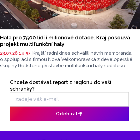
Hala pro 7500 lidí i milionové dotace. Kraj posouvá
projekt multifunkční haly
23.03.26 14:57
Krajští radní dnes schválili návrh memoranda
o spolupráci s firmou Nová Velkomoravská z developerské
skupiny Redstone při stavbě multifunkční haly nedaleko
centra Olomouce. Návrh v závěru dubna projedná krajské
Seriály
zastupitelstvo. Novinářům to po jednání krajské rady řekl
Chcete dostávat report z regionu do vaší
Odběr newsletteru
hejtman Ladislav Okleštěk (ANO).
schránky?
Odebírat