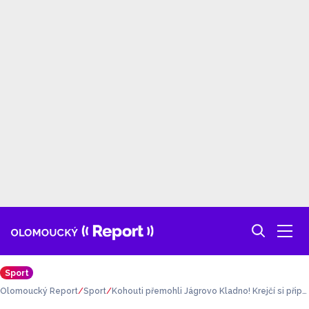
Sport
Olomoucký Report
Sport
Kohouti přemohli Jágrovo Kladno! Krejčí si přips
al rozhodující gól a asistenci