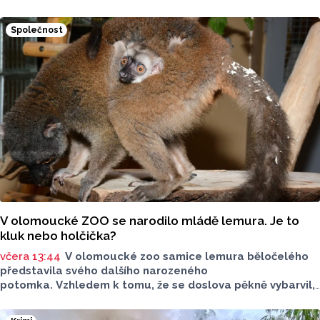
za 42,27 koruny, před týdnem byl o deset haléřů dražší.
O 84 haléřů zdražila nafta, za litr teď řidiči dají průměrně
Společnost
44,84 koruny. Podle údajů společnosti CCS, která ceny
sleduje, je benzin v současnosti o 7,73 koruny dražší než
před rokem, za naftu tehdy motoristé platili o 11,31
koruny méně.
V olomoucké ZOO se narodilo mládě lemura. Je to
kluk nebo holčička?
včera 13:44
V olomoucké zoo samice lemura běločelého
představila svého dalšího narozeného
potomka. Vzhledem k tomu, že se doslova pěkně vybarvil,
je téměř jisté, že se jedná o samce. Samice totiž bývají
hnědé, případně hnědošedé, zato samci se pyšní bílým