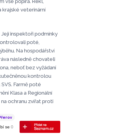
m vše popírá. Řekl,
 krajské veterinární
. Její inspektoři podmínky
ontrolovali poté,
 výběhu. Na hospodářství
práva následně chovateli
ákona, neboť bez vyžádaní
skutečněnou kontrolou
ru SVS. Farmě poté
nění Klasa a Regionální
a ochranu zvířat proti
Přerov