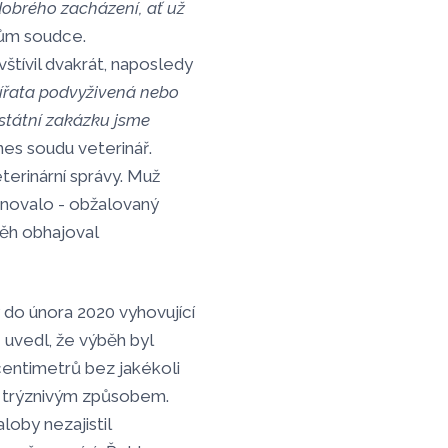
dobrého zacházení, ať už
řům soudce.
štívil dvakrát, naposledy
vířata podvyživená nebo
 státní zakázku jsme
nes soudu veterinář.
erinární správy. Muž
anovalo - obžalovaný
běh obhajoval
 do února 2020 vyhovující
 uvedl, že výběh byl
centimetrů bez jakékoli
šť trýznivým způsobem.
oby nezajistil