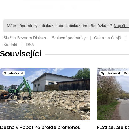
Související
Společnost
Společnost
Do
Desná v Rapotíně projde proměnou.
Platí se, ale 