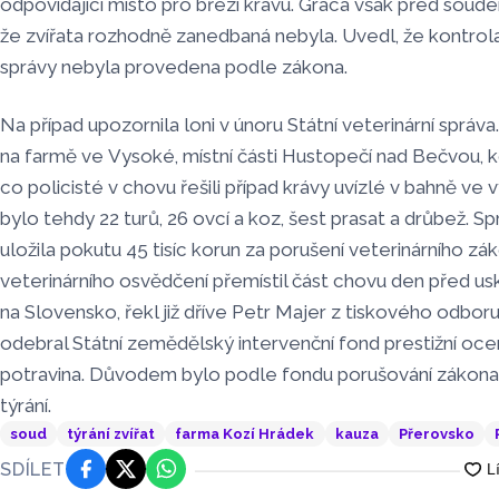
odpovídající místo pro březí krávu. Graca však před soude
že zvířata rozhodně zanedbaná nebyla. Uvedl, že kontrola
správy nebyla provedena podle zákona.
Na případ upozornila loni v únoru Státní veterinární správa
na farmě ve Vysoké, místní části Hustopečí nad Bečvou, k
co policisté v chovu řešili případ krávy uvízlé v bahně ve
bylo tehdy 22 turů, 26 ovcí a koz, šest prasat a drůbež. S
uložila pokutu 45 tisíc korun za porušení veterinárního z
veterinárního osvědčení přemístil část chovu den před u
na Slovensko, řekl již dříve Petr Majer z tiskového odbo
odebral Státní zemědělský intervenční fond prestižní oce
potravina. Důvodem bylo podle fondu porušování zákona n
týrání.
soud
týrání zvířat
farma Kozí Hrádek
kauza
Přerovsko
SDÍLET
Facebook
Platforma X
WhatsApp