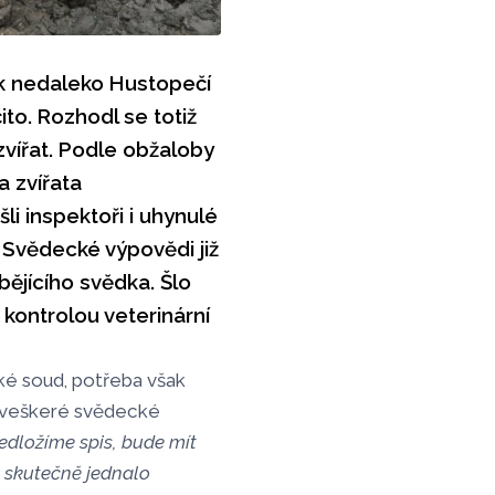
ek nedaleko Hustopečí
to. Rozhodl se totiž
zvířat. Podle obžaloby
a zvířata
li inspektoři i uhynulé
 Svědecké výpovědi již
ějícího svědka. Šlo
d kontrolou veterinární
aké soud, potřeba však
 veškeré svědecké
ředložíme spis, bude mít
e skutečně jednalo