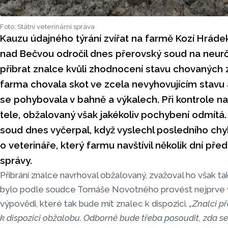
Foto: Státní veterinární správa
Kauzu údajného týrání zvířat na farmě Kozí Hrád
nad Bečvou odročil dnes přerovský soud na neurči
přibrat znalce kvůli zhodnocení stavu chovaných 
farma chovala skot ve zcela nevyhovujícím stavu 
se pohybovala v bahně a výkalech. Při kontrole naš
tele, obžalovaný však jakékoliv pochybení odmítá.
soud dnes vyčerpal, když vyslechl posledního chyb
o veterináře, který farmu navštívil několik dní pře
správy.
Přibrání znalce navrhoval obžalovaný, zvažoval ho však t
bylo podle soudce Tomáše Novotného provést nejprve
výpovědi, které tak bude mít znalec k dispozici.
„Znalci p
k dispozici obžalobu. Odborně bude třeba posoudit, zda s