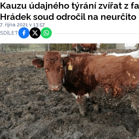
Kauzu údajného týrání zvířat z f
Hrádek soud odročil na neurčito
7. října 2021 v 13:57
SDÍLET
Facebook
Platforma X
WhatsApp