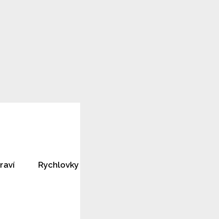
raví
Rychlovky
Horoskopy
Rozhovory