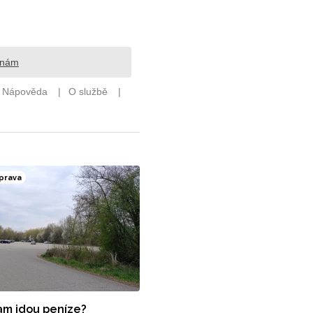
prava
kam jdou peníze?