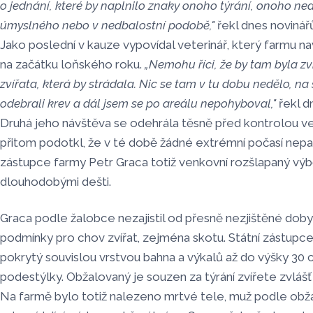
o jednání, které by naplnilo znaky onoho týrání, onoho ne
úmyslného nebo v nedbalostní podobě,"
řekl dnes noviná
Jako poslední v kauze vypovídal veterinář, který farmu nav
na začátku loňského roku.
„Nemohu říci, že by tam byla z
zvířata, která by strádala. Nic se tam v tu dobu nedělo, na
odebrali krev a dál jsem se po areálu nepohyboval,"
řekl d
Druhá jeho návštěva se odehrála těsně před kontrolou vet
přitom podotkl, že v té době žádné extrémní počasí nep
zástupce farmy Petr Graca totiž venkovní rozšlapaný vý
dlouhodobými dešti.
Graca podle žalobce nezajistil od přesně nezjištěné doby
podmínky pro chov zvířat, zejména skotu. Státní zástupce
pokrytý souvislou vrstvou bahna a výkalů až do výšky 30 
podestýlky. Obžalovaný je souzen za týrání zvířete zvlá
Na farmě bylo totiž nalezeno mrtvé tele, muž podle obžal