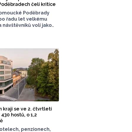
Poděbradech čelí kritice
omoucké Poděbrady
 po řadu let velkému
 návštěvníků volí jako
sto jízdu autem. Právě
 Poděbradech je mnoho
které mezi veřejností
konci června vznikla
 stránka s názvem
z závor a nelegálního
která upozorňuje
í situaci s parkováním
 olomouckého letoviska.
 stojí zastupitel města
 jeho přání nebudeme
dentitu.
raji se ve 2. čtvrtletí
430 hostů, o 1,2
ně
otelech, penzionech,