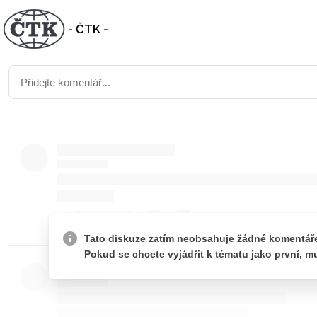
- ČTK -