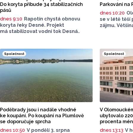
Do koryta přibude 34 stabilizačních
Parkování na 
pásů
dnes 10:20
Ol
dnes 9:10
Rapotín chystá obnovu
se v létě těší
koryta řeky Desné. Projekt
zájmu. Většina
má stabilizovat vodní tok Desná
dopravu na mí
i obnovit jeho průtočné kapacity.
parkování na
Opravovat se budou pouze vybrané
let tématem, 
úseky koryta. Samotná stavba bude
rezonuje. Na 
Společnost
Společnost
rozdělená do šesti samostatných
na Facebooku
stavebních projektů.
Poděbrady be
parkovného, 
na nevyhovujc
u oblíbeného
Za iniciativou
Olomouce, na
uvádět jeho i
Poděbrady jsou i nadále vhodné
V Olomouckém k
ke koupání. Po koupání na Plumlově
ubytovalo 220 
se doporučuje sprcha
procenta mé
dnes 10:50
V pondělí 3. srpna
dnes 13:13
V h