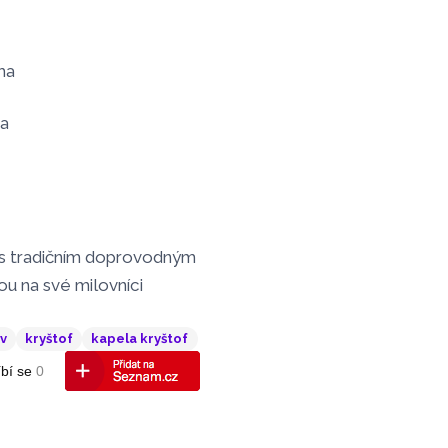
ma
ma
y s tradičním doprovodným
ou na své milovníci
v
kryštof
kapela kryštof