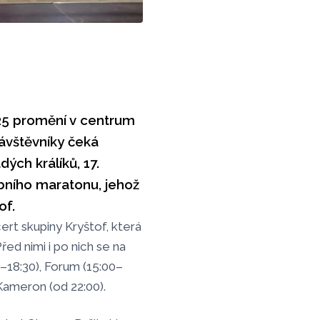
2025 promění v centrum
návštěvníky čeká
ých králíků, 17.
bního maratonu, jehož
of.
t skupiny Kryštof, která
řed nimi i po nich se na
0–18:30), Forum (15:00–
 Kameron (od 22:00).