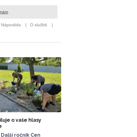
luje o vaše hlasy
e
7
Další ročník Cen