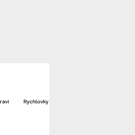
raví
Rychlovky
Horoskopy
Rozhovory