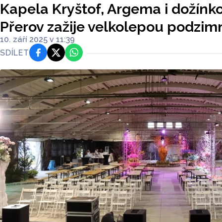
Kapela Kryštof, Argema i dožínk
Přerov zažije velkolepou podzimn
10. září 2025 v 11:39
SDÍLET
Facebook
Platforma X
WhatsApp