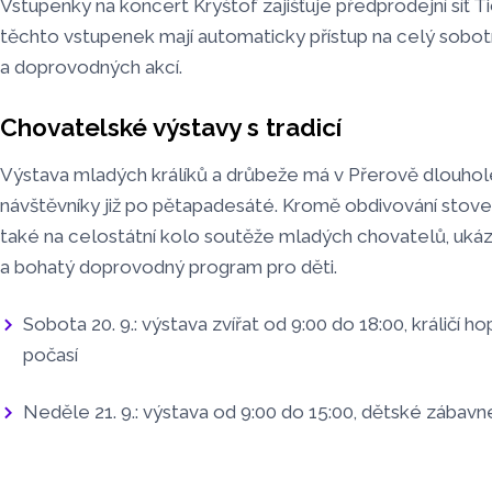
Vstupenky na koncert Kryštof zajišťuje předprodejní síť T
těchto vstupenek mají automaticky přístup na celý sobo
a doprovodných akcí.
Chovatelské výstavy s tradicí
Výstava mladých králíků a drůbeže má v Přerově dlouholet
návštěvníky již po pětapadesáté. Kromě obdivování stovek
také na celostátní kolo soutěže mladých chovatelů, ukázk
a bohatý doprovodný program pro děti.
Sobota 20. 9.: výstava zvířat od 9:00 do 18:00, králičí h
počasí
Neděle 21. 9.: výstava od 9:00 do 15:00, dětské zába