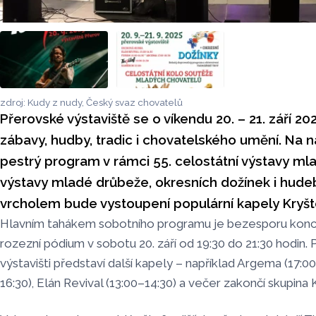
zdroj: Kudy z nudy, Český svaz chovatelů
Přerovské výstaviště se o víkendu 20. – 21. září 
zábavy, hudby, tradic i chovatelského umění. Na 
pestrý program v rámci 55. celostátní výstavy mlad
výstavy mladé drůbeže, okresních dožínek i hude
vrcholem bude vystoupení populární kapely Kryšt
Hlavním tahákem sobotního programu je bezesporu koncer
rozezní pódium v sobotu 20. září od 19:30 do 21:30 hodin. P
výstavišti představí další kapely – například Argema (17:0
16:30), Elán Revival (13:00–14:30) a večer zakončí skupina