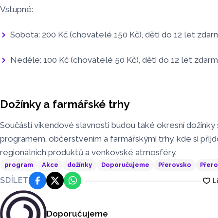
Vstupné:
Sobota: 200 Kč (chovatelé 150 Kč), děti do 12 let zdar
Neděle: 100 Kč (chovatelé 50 Kč), děti do 12 let zdar
Dožínky a farmářské trhy
Součástí víkendové slavnosti budou také okresní dožínk
programem, občerstvením a farmářskými trhy, kde si přijd
regionálních produktů a venkovské atmosféry.
program
Akce
dožínky
Doporučujeme
Přerovsko
Přero
SDÍLET
Facebook
Platforma X
WhatsApp
Doporučujeme