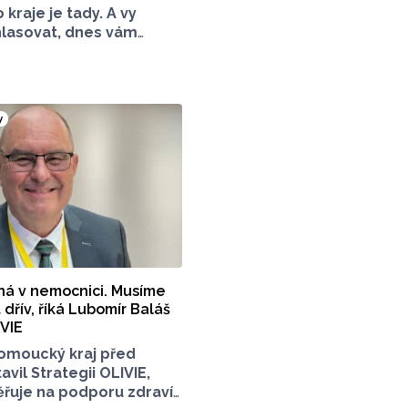
raje je tady. A vy
hlasovat, dnes vám
dalšího kanditáta
Cena veřejnosti za přínos
tního prostředí. Toto
, který má nominaci
y
Významný počin
otního prostředí - obec.
ná v nemocnici. Musíme
t dřív, říká Lubomír Baláš
IVIE
omoucký kraj před
vil Strategii OLIVIE,
ěřuje na podporu zdraví