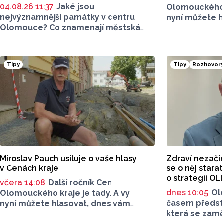
04.08.26 11:37
Jaké jsou
Olomouckého k
nejvýznamnější památky v centru
nyní můžete 
Olomouce? Co znamenají městská
představíme 
domovní znamení a jaká je historie
z kategorie: 
domů, které označují? K čemu
v oblasti živo
původně sloužil slavnostní freskový
je obec Tučín
Tipy
Tipy
Rozhovor
sál na základní škole Komenium?
v kategorii: 
Nejen to prozradí tradiční
v ochraně živ
komentované prohlídky, které i na
tuto letní sezonu připravilo
Informační centrum Olomouc.
Miroslav Pauch usiluje o vaše hlasy
Zdraví nezačí
v Cenách kraje
se o něj stara
o strategii OL
včera 14:08
Další ročník Cen
dnes 10:05
Ol
Olomouckého kraje je tady. A vy
časem předsta
nyní můžete hlasovat, dnes vám
která se zam
představíme dalšího kanditáta