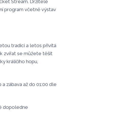
icket Stream. Držitelé
tní program včetně výstav
ou tradici a letos přivítá
 zvířat se můžete těšit
y králičího hopu,
op a zábava až do 01:00 dle
vné dopoledne