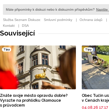
Související
Tipy
Tipy
Znáte svoje město opravdu dobře?
Obec Tučín usi
Vyrazte na prohlídku Olomouce
v Cenách kraj
s průvodcem
04.08.26 17:1